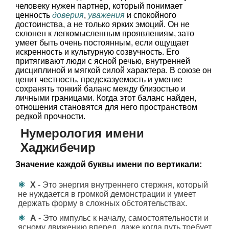
человеку нужен партнер, который понимает
ценность
доверия
,
уважения
и спокойного
достоинства, а не только ярких эмоций. Он не
склонен к легкомысленным проявлениям, зато
умеет быть очень постоянным, если ощущает
искренность и культурную созвучность. Его
притягивают люди с ясной речью, внутренней
дисциплиной и мягкой силой характера. В союзе он
ценит честность, предсказуемость и умение
сохранять тонкий баланс между близостью и
личными границами. Когда этот баланс найден,
отношения становятся для него пространством
редкой прочности.
Нумерология имени
Хаджибечир
Значение каждой буквы имени по вертикали:
Х
- Это энергия внутреннего стержня, который
не нуждается в громкой демонстрации и умеет
держать форму в сложных обстоятельствах.
А
- Это импульс к началу, самостоятельности и
ясному движению вперед, даже когда путь требует