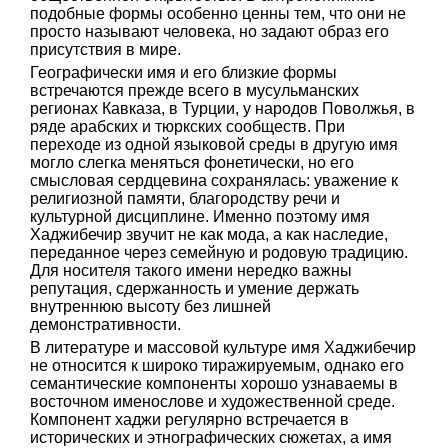
подобные формы особенно ценны тем, что они не
просто называют человека, но задают образ его
присутствия в мире.
Географически имя и его близкие формы
встречаются прежде всего в мусульманских
регионах Кавказа, в Турции, у народов Поволжья, в
ряде арабских и тюркских сообществ. При
переходе из одной языковой среды в другую имя
могло слегка меняться фонетически, но его
смысловая сердцевина сохранялась: уважение к
религиозной памяти, благородству речи и
культурной дисциплине. Именно поэтому имя
Хаджибечир звучит не как мода, а как наследие,
переданное через семейную и родовую традицию.
Для носителя такого имени нередко важны
репутация, сдержанность и умение держать
внутреннюю высоту без лишней
демонстративности.
В литературе и массовой культуре имя Хаджибечир
не относится к широко тиражируемым, однако его
семантические компоненты хорошо узнаваемы в
восточном именослове и художественной среде.
Компонент хаджи регулярно встречается в
исторических и этнографических сюжетах, а имя