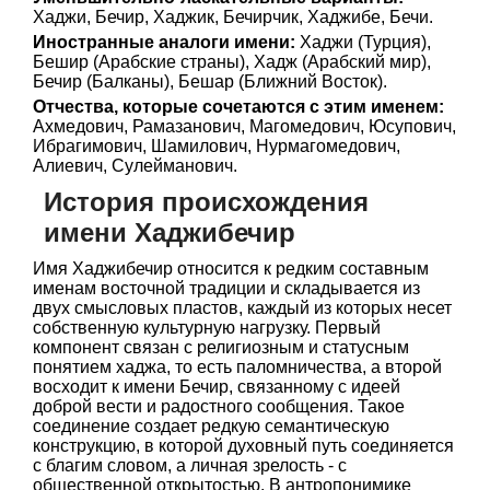
Хаджи, Бечир, Хаджик, Бечирчик, Хаджибе, Бечи.
Иностранные аналоги имени:
Хаджи (Турция),
Бешир (Арабские страны), Хадж (Арабский мир),
Бечир (Балканы), Бешар (Ближний Восток).
Отчества, которые сочетаются с этим именем:
Ахмедович, Рамазанович, Магомедович, Юсупович,
Ибрагимович, Шамилович, Нурмагомедович,
Алиевич, Сулейманович.
История происхождения
имени Хаджибечир
Имя Хаджибечир относится к редким составным
именам восточной традиции и складывается из
двух смысловых пластов, каждый из которых несет
собственную культурную нагрузку. Первый
компонент связан с религиозным и статусным
понятием хаджа, то есть паломничества, а второй
восходит к имени Бечир, связанному с идеей
доброй вести и радостного сообщения. Такое
соединение создает редкую семантическую
конструкцию, в которой духовный путь соединяется
с благим словом, а личная зрелость - с
общественной открытостью. В антропонимике