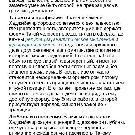
заметно умение быть опорой, не превращаясь в
громкую доминанту.
Таланты и профессия:
Значение имени
Хаджибечир хорошо сочетается с деятельностью,
где ценятся точность, авторитет и умение держать
форму. Такой человек нередко силен в сферах, где
важны
репутация
,
аналитическое мышление
и
культурная память
: от педагогики и архивного
дела до управления, дипломатии, филологии или
исторических исследований. Его стиль работы
обычно не суетливый, а выверенный, и именно
поэтому он способен вести сложные задачи без
лишнего драматизма. В коллективе он часто
становится неформальным ориентиром, потому
что умеет сочетать принципиальность с уважением
к чужой позиции. Его талант проявляется там, где
нужно не только сделать дело, но и придать ему
достойную форму. Ему близка работа, в которой
присутствуют порядок, смысл и уважение к
традиции.
Любовь и отношения:
В личных союзах имя
Хаджибечир задает сценарий сдержанной глубины,
где чувства раскрываются через верность,
внимание и ежедневную надежность. Такому