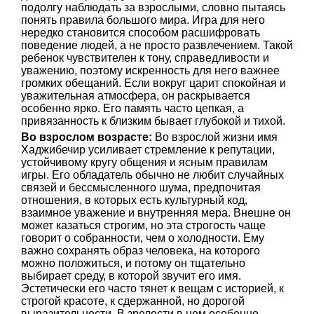
подолгу наблюдать за взрослыми, словно пытаясь
понять правила большого мира. Игра для него
нередко становится способом расшифровать
поведение людей, а не просто развлечением. Такой
ребенок чувствителен к тону, справедливости и
уважению, поэтому искренность для него важнее
громких обещаний. Если вокруг царит спокойная и
уважительная атмосфера, он раскрывается
особенно ярко. Его память часто цепкая, а
привязанность к близким бывает глубокой и тихой.
Во взрослом возрасте:
Во взрослой жизни имя
Хаджибечир усиливает стремление к репутации,
устойчивому кругу общения и ясным правилам
игры. Его обладатель обычно не любит случайных
связей и бессмысленного шума, предпочитая
отношения, в которых есть культурный код,
взаимное уважение и внутренняя мера. Внешне он
может казаться строгим, но эта строгость чаще
говорит о собранности, чем о холодности. Ему
важно сохранять образ человека, на которого
можно положиться, и потому он тщательно
выбирает среду, в которой звучит его имя.
Эстетически его часто тянет к вещам с историей, к
строгой красоте, к сдержанной, но дорогой
выразительности. В зрелости в нем особенно