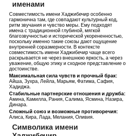
именами
Совместимость имени Хаджибечир особенно
гармонична там, где совпадают культурный код,
ритм звучания и чувство меры. Ему подходят
имена с традиционной глубиной, мягкой
благозвучностью и исторической укорененностью,
поскольку именно такие союзы дают ощущение
внутренней соразмерности. В контексте
совместимость имени Хаджибечир чаще всего
раскрывается не через внешнюю яркость, а через
уважение, общую этику и сходное представление о
достоинстве.
Максимальная сила чувств и прочный брак:
Айша, Зухра, Лейла, Марьям, Фатима, Сафия,
Хадиджа.
Стабильные партнерские отношения и дружба:
Амина, Камилла, Рания, Салима, Ясмина, Назира,
Динара.
Сложный союз и возможные противоречия:
Алиса, Кира, Лада, Мелания, Оливия.
Символика имени
Хаджибечир