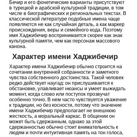
Бечир и его фонетические варианты присутствуют
в турецкой и арабской культурной традиции, в том
числе в биографических и региональных текстах. В
классической литературе подобные имена чаще
появляются не как случайная деталь, а как маркер
происхождения, веры и семейного кода. Поэтому
имя Хаджибечир воспринимается скорее как знак
культурной памяти, чем как персонаж массового
канона.
Характер имени Хаджибечир
Характер имени Хаджибечир обычно строится на
сочетании внутренней собранности и заметного
чувства собственного достоинства. Такой человек
редко действует наугад: он прислушивается к
обстановке, улавливает нюансы и умеет выжидать
момент, когда слово или поступок прозвучат
особенно точно. В нем часто чувствуется уважение
к традиции, но без косности, потому что значение
имени Хаджибечир предполагает не внешнюю
жесткость, а моральный каркас. В общении он
может быть сдержанным, однако за этой
сдержанностью обычно стоит внимательность к
людям и почти интуитивная память на тон голоса,