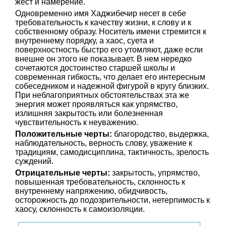
жест и намерение.
Одновременно имя Хаджибечир несет в себе
требовательность к качеству жизни, к слову и к
собственному образу. Носитель имени стремится к
внутреннему порядку, а хаос, суета и
поверхностность быстро его утомляют, даже если
внешне он этого не показывает. В нем нередко
сочетаются достоинство старшей школы и
современная гибкость, что делает его интересным
собеседником и надежной фигурой в кругу близких.
При неблагоприятных обстоятельствах эта же
энергия может проявляться как упрямство,
излишняя закрытость или болезненная
чувствительность к неуважению.
Положительные черты:
благородство, выдержка,
наблюдательность, верность слову, уважение к
традициям, самодисциплина, тактичность, зрелость
суждений.
Отрицательные черты:
закрытость, упрямство,
повышенная требовательность, склонность к
внутреннему напряжению, обидчивость,
осторожность до подозрительности, нетерпимость к
хаосу, склонность к самоизоляции.