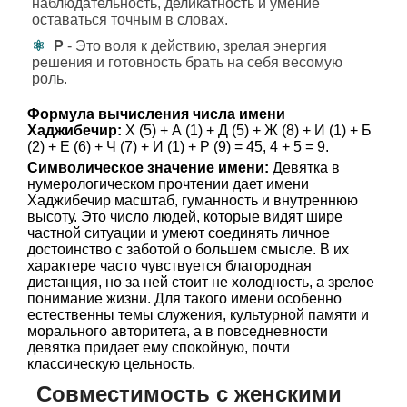
наблюдательность, деликатность и умение
оставаться точным в словах.
Р
- Это воля к действию, зрелая энергия
решения и готовность брать на себя весомую
роль.
Формула вычисления числа имени
Хаджибечир:
Х (5) + А (1) + Д (5) + Ж (8) + И (1) + Б
(2) + Е (6) + Ч (7) + И (1) + Р (9) = 45, 4 + 5 = 9.
Символическое значение имени:
Девятка в
нумерологическом прочтении дает имени
Хаджибечир масштаб, гуманность и внутреннюю
высоту. Это число людей, которые видят шире
частной ситуации и умеют соединять личное
достоинство с заботой о большем смысле. В их
характере часто чувствуется благородная
дистанция, но за ней стоит не холодность, а зрелое
понимание жизни. Для такого имени особенно
естественны темы служения, культурной памяти и
морального авторитета, а в повседневности
девятка придает ему спокойную, почти
классическую цельность.
Совместимость с женскими