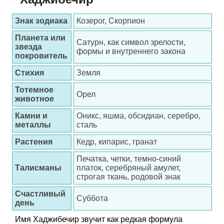
Знак зодиака
Козерог, Скорпион
Планета или
Сатурн, как символ зрелости,
звезда
формы и внутреннего закона
покровитель
Стихия
Земля
Тотемное
Орел
животное
Камни и
Оникс, яшма, обсидиан, серебро,
металлы
сталь
Растения
Кедр, кипарис, гранат
Печатка, четки, темно-синий
Талисманы
платок, серебряный амулет,
строгая ткань, родовой знак
Счастливый
Суббота
день
Имя Хаджибечир звучит как редкая формула