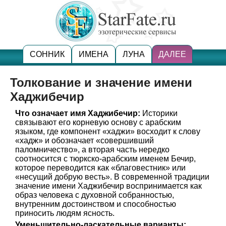
СОННИК
ИМЕНА
ЛУНА
ДАЛЕЕ
Толкование и значение имени
Хаджибечир
Что означает имя Хаджибечир:
Историки
связывают его корневую основу с арабским
языком, где компонент «хаджи» восходит к слову
«хадж» и обозначает «совершивший
паломничество», а вторая часть нередко
соотносится с тюркско-арабским именем Бечир,
которое переводится как «благовестник» или
«несущий добрую весть». В современной традиции
значение имени Хаджибечир воспринимается как
образ человека с духовной собранностью,
внутренним достоинством и способностью
приносить людям ясность.
Уменьшительно-ласкательные варианты: