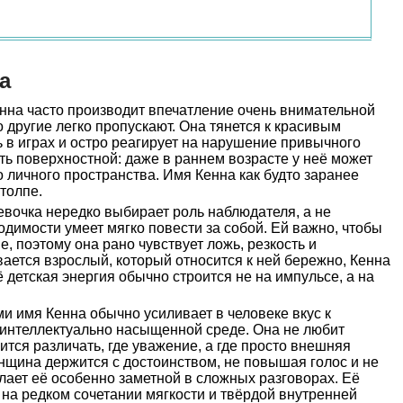
а
нна часто производит впечатление очень внимательной
то другие легко пропускают. Она тянется к красивым
 в играх и остро реагирует на нарушение привычного
ать поверхностной: даже в раннем возрасте у неё может
о личного пространства. Имя Кенна как будто заранее
 толпе.
евочка нередко выбирает роль наблюдателя, а не
одимости умеет мягко повести за собой. Ей важно, чтобы
, поэтому она рано чувствует ложь, резкость и
ается взрослый, который относится к ней бережно, Кенна
 детская энергия обычно строится не на импульсе, а на
и имя Кенна обычно усиливает в человеке вкус к
 интеллектуально насыщенной среде. Она не любит
ится различать, где уважение, а где просто внешняя
нщина держится с достоинством, не повышая голос и не
лает её особенно заметной в сложных разговорах. Её
 на редком сочетании мягкости и твёрдой внутренней