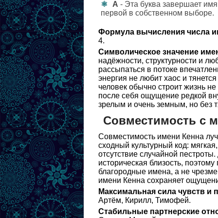
А
- Эта буква завершает имя
первой в собственном выборе.
Формула вычисления числа и
4.
Символическое значение име
надёжности, структурности и лю
рассыпаться в потоке впечатлен
энергия не любит хаос и тянется
человек обычно строит жизнь не 
после себя ощущение редкой вн
зрелым и очень земным, но без т
Совместимость с 
Совместимость имени Кенна луч
сходный культурный код: мягкая
отсутствие случайной пестроты.
историческая близость, поэтому
благородные имена, а не чрезме
имени Кенна сохраняет ощущение
Максимальная сила чувств и 
Артём, Кирилл, Тимофей.
Стабильные партнерские отн