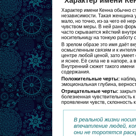
Характер имени Ке
Характер имени Кенна обычно ст
независимости. Такая женщина у
мало, но точно, из-за чего её н
чувством меры. В ней рано форм
часто скрывается жёсткий внутр
носительницу на тонкую работу
В зрелом образе это имя даёт вк
осмысленным связям и к интелле
центре любой ценой, зато умеет
и яснее. Её сила не в напоре, а
Внутренний сюжет такого имени 
содержания.
Положительные черты:
наблюд
эмоциональная глубина, верност
Отрицательные черты:
закрыто
болезненная чувствительность к
проявлении чувств, склонность 
В реальной жизни носи
впечатление людей, ко
они не торопятся раск