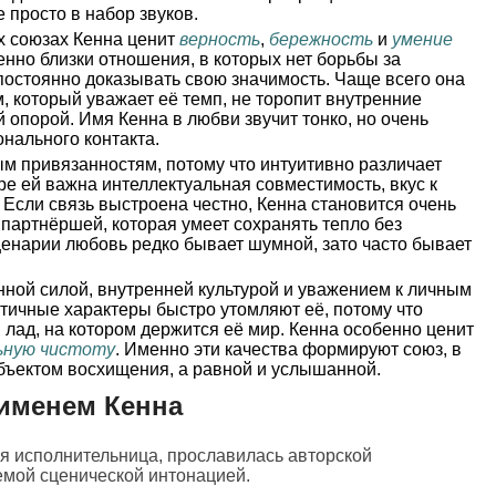
 просто в набор звуков.
 союзах Кенна ценит
верность
,
бережность
и
умение
енно близки отношения, в которых нет борьбы за
постоянно доказывать свою значимость. Чаще всего она
, который уважает её темп, не торопит внутренние
 опорой. Имя Кенна в любви звучит тонко, но очень
онального контакта.
м привязанностям, потому что интуитивно различает
ре ей важна интеллектуальная совместимость, вкус к
 Если связь выстроена честно, Кенна становится очень
партнёршей, которая умеет сохранять тепло без
енарии любовь редко бывает шумной, зато часто бывает
ной силой, внутренней культурой и уважением к личным
тичные характеры быстро утомляют её, потому что
лад, на котором держится её мир. Кенна особенно ценит
ьную чистоту
. Именно эти качества формируют союз, в
объектом восхищения, а равной и услышанной.
именем Кенна
я исполнительница, прославилась авторской
емой сценической интонацией.