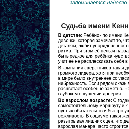
запоминается надолго.
Судьба имени Кенн
В детстве:
Ребёнок по имени Ке
девочки, которая замечает то, ч
деталям, любит упорядоченность
ритма. При этом её нельзя назв
быть редкое для ребёнка чувств
учит её не расплескивать себя в
В компании сверстников такая д
громкого лидера, хотя при необх
в мире было внутреннее согласие
небрежность. Если рядом оказыв
расцветает особенно заметно. Её
глубоком ощущении доверия.
Во взрослом возрасте:
С годам
самостоятельному маршруту и к
пустых обязательств и быстро уч
вежливость. В социуме такая же
разыгрывая лишних сцен, что де
взрослая манера часто строится