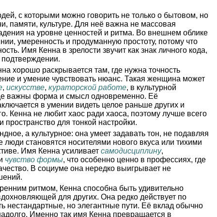
юдей, с которыми можно говорить не только о бытовом, но
ни, памяти, культуре. Для неё важна не массовая
адения на уровне ценностей и ритма. Во внешнем облике
нии, умеренность и продуманную простоту, потому что
сть. Имя Кенна в зрелости звучит как знак личного кода,
м подтверждении.
на хорошо раскрывается там, где нужна точность
ение и умение чувствовать нюанс. Такая женщина может
е
,
искусстве
,
кураторской работе
, в культурной
где важны форма и смысл одновременно. Её
ключается в умении видеть целое раньше других и
о. Кенна не любит хаос ради хаоса, поэтому лучше всего
 и пространство для тонкой настройки.
дное, а культурное: она умеет задавать тон, не подавляя
 люди становятся носителями нового вкуса или тихими
ктиве. Имя Кенна усиливает
самодисциплину
,
и
чувство формы
, что особенно ценно в профессиях, где
ачество. В социуме она нередко выигрывает не
шений.
тренним ритмом, Кенна способна быть удивительно
дохновляющей для других. Она редко действует по
ь нестандартные, но элегантные пути. Её вклад обычно
 надолго. Именно так имя Кенна превращается в