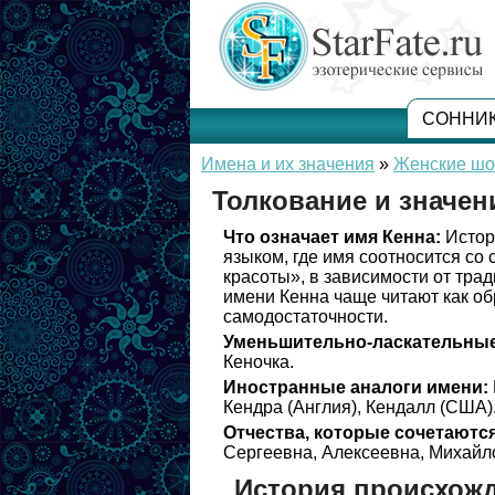
СОННИ
Имена и их значения
»
Женские шо
Толкование и значен
Что означает имя Кенна:
Истор
языком, где имя соотносится с
красоты», в зависимости от тра
имени Кенна чаще читают как обр
самодостаточности.
Уменьшительно-ласкательные
Кеночка.
Иностранные аналоги имени:
Кендра (Англия), Кендалл (США)
Отчества, которые сочетаются
Сергеевна, Алексеевна, Михайл
История происхожд