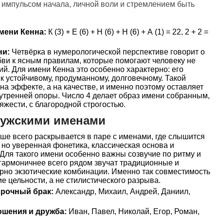
 импульсом начала, личной воли и стремлением быть
мени Кенна:
К (3) + Е (6) + Н (6) + Н (6) + А (1) = 22, 2 + 2 =
ни:
Четвёрка в нумерологической перспективе говорит о
бви к ясным правилам, которые помогают человеку не
ий. Для имени Кенна это особенно характерно: его
 к устойчивому, продуманному, долговечному. Такой
на эффекте, а на качестве, и именно поэтому оставляет
утренней опоры. Число 4 делает образ имени собранным,
яжести, с благородной строгостью.
мужскими именами
ше всего раскрывается в паре с именами, где слышится
, но уверенная фонетика, классическая основа и
 Для такого имени особенно важны созвучие по ритму и
 гармоничнее всего рядом звучат традиционные и
рно экзотические комбинации. Именно так совместимость
 цельности, а не стилистического разрыва.
прочный брак:
Александр, Михаил, Андрей, Даниил,
ошения и дружба:
Иван, Павел, Николай, Егор, Роман,