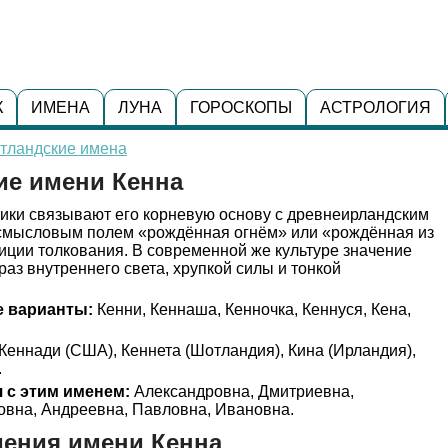
К
ИМЕНА
ЛУНА
ГОРОСКОПЫ
АСТРОЛОГИЯ
тландские имена
ие имени Кенна
ики связывают его корневую основу с древнеирландским
о смысловым полем «рождённая огнём» или «рождённая из
диции толкования. В современной же культуре значение
аз внутреннего света, хрупкой силы и тонкой
 варианты:
Кенни, Кеннаша, Кенночка, Кеннуся, Кена,
Кеннади (США), Кеннета (Шотландия), Кина (Ирландия),
.
 с этим именем:
Александровна, Дмитриевна,
овна, Андреевна, Павловна, Ивановна.
ения имени Кенна