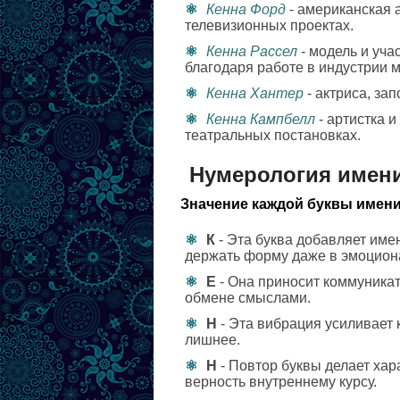
Кенна Форд
- американская а
телевизионных проектах.
Кенна Рассел
- модель и уча
благодаря работе в индустрии 
Кенна Хантер
- актриса, за
Кенна Кампбелл
- артистка и
театральных постановках.
Нумерология имен
Значение каждой буквы имени
К
- Эта буква добавляет име
держать форму даже в эмоцион
Е
- Она приносит коммуникат
обмене смыслами.
Н
- Эта вибрация усиливает 
лишнее.
Н
- Повтор буквы делает хар
верность внутреннему курсу.