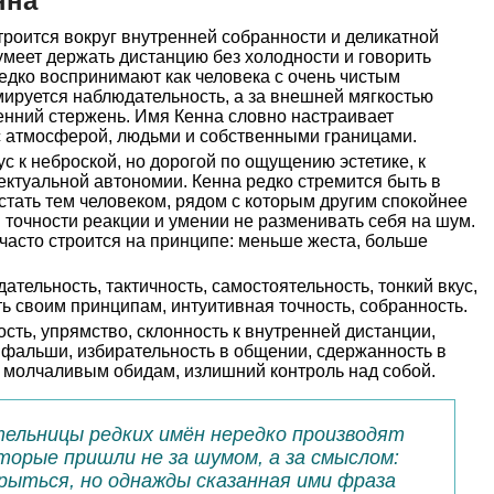
нна
роится вокруг внутренней собранности и деликатной
меет держать дистанцию без холодности и говорить
ередко воспринимают как человека с очень чистым
ируется наблюдательность, а за внешней мягкостью
енний стержень. Имя Кенна словно настраивает
 с атмосферой, людьми и собственными границами.
ус к неброской, но дорогой по ощущению эстетике, к
ктуальной автономии. Кенна редко стремится быть в
 стать тем человеком, рядом с которым другим спокойнее
 в точности реакции и умении не разменивать себя на шум.
часто строится на принципе: меньше жеста, больше
ательность, тактичность, самостоятельность, тонкий вкус,
ь своим принципам, интуитивная точность, собранность.
сть, упрямство, склонность к внутренней дистанции,
 фальши, избирательность в общении, сдержанность в
к молчаливым обидам, излишний контроль над собой.
тельницы редких имён нередко производят
торые пришли не за шумом, а за смыслом:
рыться, но однажды сказанная ими фраза