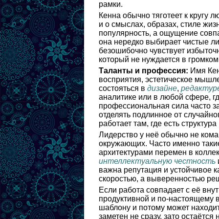
рамки.
Кенна обычно тяготеет к кругу л
и о смыслах, образах, стиле жиз
популярность, а ощущение совп
она нередко выбирает чистые ли
безошибочно чувствует избыточно
который не нуждается в громко
Таланты и профессия:
Имя Кен
восприятия, эстетическое мышл
состояться в
дизайне
,
редактур
аналитике или в любой сфере, 
профессиональная сила часто за
отделять подлинное от случайног
работает там, где есть структура
Лидерство у неё обычно не коман
окружающих. Часто именно такие
архитектурами перемен в колле
интеллектуальную честность
важна репутация и устойчивое к
скоростью, а выверенностью ре
Если работа совпадает с её вну
продуктивной и по-настоящему в
шаблону и потому может находит
заметен не сразу, зато остаётся