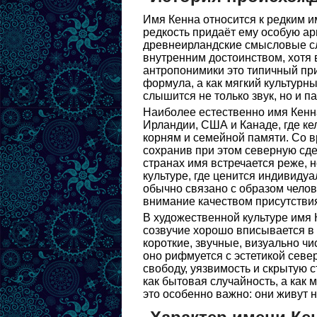
Имя Кенна относится к редким и
редкость придаёт ему особую ар
древнеирландские смысловые сло
внутренним достоинством, хотя 
антропонимики это типичный при
формула, а как мягкий культурны
слышится не только звук, но и п
Наиболее естественно имя Кенн
Ирландии, США и Канаде, где ке
корням и семейной памяти. Со в
сохранив при этом северную сде
странах имя встречается реже, 
культуре, где ценится индивиду
обычно связано с образом челов
внимание качеством присутстви
В художественной культуре имя К
созвучие хорошо вписывается в
короткие, звучные, визуально ч
оно рифмуется с эстетикой севе
свободу, уязвимость и скрытую 
как бытовая случайность, а как 
это особенно важно: они живут 