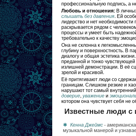
профессиональную подпись, а не
Любовь и отношения:
В личных
слышать без давления
. Ей особ
лидерство и нет необходимости 
раскрывается рядом с человеком
процессы и умеет быть надежной
требовательно к качеству эмоци
Она не склонна к легкомысленны
глубину и поверхностность. В па
диалогу и общая эстетика жизни.
преданной и тонко чувствующей 
излишней демонстрации. В её сц
зрелой и красивой.
Её притягивают люди со сдержан
границам. Слишком резкие и хао
нарушают тот самый внутренний 
доверие
,
уважение
и
эмоционал
котором она чувствует себя не 
Известные люди с 
Кенна Джеймс
- американска
музыкальной манерой и узнава