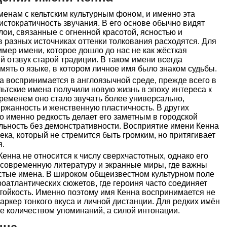
менам с кельтским культурным фоном, и именно эта
истократичность звучания. В его основе обычно видят
и, связанные с огненной красотой, ясностью и
в разных источниках оттенки толкования расходятся. Для
мер имени, которое дошло до нас не как жёсткая
й отзвук старой традиции. В таком имени всегда
амять о языке, в котором личное имя было знаком судьбы.
а воспринимается в англоязычной среде, прежде всего в
льтские имена получили новую жизнь в эпоху интереса к
ременем оно стало звучать более универсально,
ржанность и женственную пластичность. В других
но именно редкость делает его заметным в городской
альность без демонстративности. Восприятие имени Кенна
ека, который не стремится быть громким, но притягивает
я.
енна не относится к числу сверхчастотных, однако его
 современную литературу и экранные миры, где важны
истые имена. В широком общеизвестном культурном поле
роатлантических сюжетов, где героиня часто соединяет
стойкость. Именно поэтому имя Кенна воспринимается не
маркер тонкого вкуса и личной дистанции. Для редких имён
не количеством упоминаний, а силой интонации.