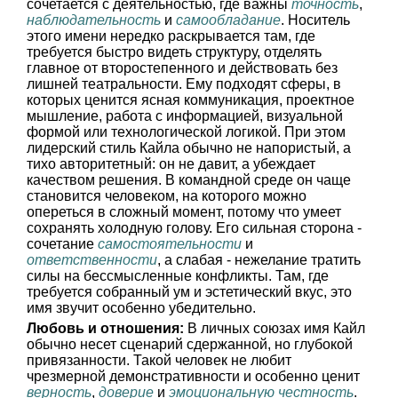
сочетается с деятельностью, где важны
точность
,
наблюдательность
и
самообладание
. Носитель
этого имени нередко раскрывается там, где
требуется быстро видеть структуру, отделять
главное от второстепенного и действовать без
лишней театральности. Ему подходят сферы, в
которых ценится ясная коммуникация, проектное
мышление, работа с информацией, визуальной
формой или технологической логикой. При этом
лидерский стиль Кайла обычно не напористый, а
тихо авторитетный: он не давит, а убеждает
качеством решения. В командной среде он чаще
становится человеком, на которого можно
опереться в сложный момент, потому что умеет
сохранять холодную голову. Его сильная сторона -
сочетание
самостоятельности
и
ответственности
, а слабая - нежелание тратить
силы на бессмысленные конфликты. Там, где
требуется собранный ум и эстетический вкус, это
имя звучит особенно убедительно.
Любовь и отношения:
В личных союзах имя Кайл
обычно несет сценарий сдержанной, но глубокой
привязанности. Такой человек не любит
чрезмерной демонстративности и особенно ценит
верность
,
доверие
и
эмоциональную честность
.