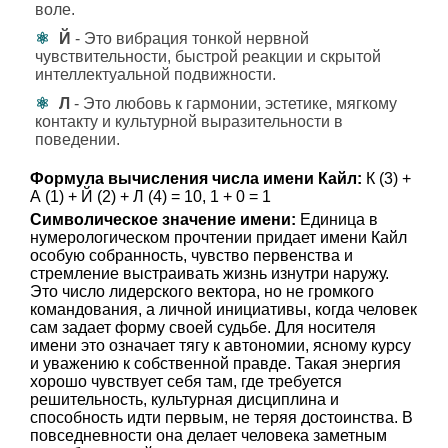
воле.
Й
- Это вибрация тонкой нервной
чувствительности, быстрой реакции и скрытой
интеллектуальной подвижности.
Л
- Это любовь к гармонии, эстетике, мягкому
контакту и культурной выразительности в
поведении.
Формула вычисления числа имени Кайл:
К (3) +
А (1) + Й (2) + Л (4) = 10, 1 + 0 = 1
Символическое значение имени:
Единица в
нумерологическом прочтении придает имени Кайл
особую собранность, чувство первенства и
стремление выстраивать жизнь изнутри наружу.
Это число лидерского вектора, но не громкого
командования, а личной инициативы, когда человек
сам задает форму своей судьбе. Для носителя
имени это означает тягу к автономии, ясному курсу
и уважению к собственной правде. Такая энергия
хорошо чувствует себя там, где требуется
решительность, культурная дисциплина и
способность идти первым, не теряя достоинства. В
повседневности она делает человека заметным