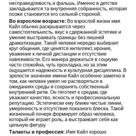
несправедливость и фальшь. Именно в детстве
закладывается та внутренняя собранность, которая
позже становится его сильной стороной.
Во взрослом возрасте:
Во взрослой жизни имя
Кайл обычно раскрывается через
самостоятельность, вкус к сдержанной эстетике и
умение выстраивать границы без лишней
драматизации. Такой человек нередко выбирает
круг общения, где ценятся интеллект, ирония,
уважение к личной дистанции и отсутствие
навязчивости. Его манера держаться в социуме
часто спокойна, чуть прохладна, но за этим
ощущается надежность и культурная дисциплина. В
зрелости значение имени Кайл особенно заметно в
том, как человек умеет не растворяться в
ожиданиях среды и сохранять собственный
внутренний ритм. Он тяготеет к средам, где
уважают качество, ясность и профессиональную
репутацию. Эстетически ему ближе чистые линии,
умеренность и отсутствие показного блеска. Такой
жизненный почерк формирует образ человека,
который не играет роль, а выстраивает себя как
цельную фигуру.
Таланты и профессия:
Имя Кайл хорошо