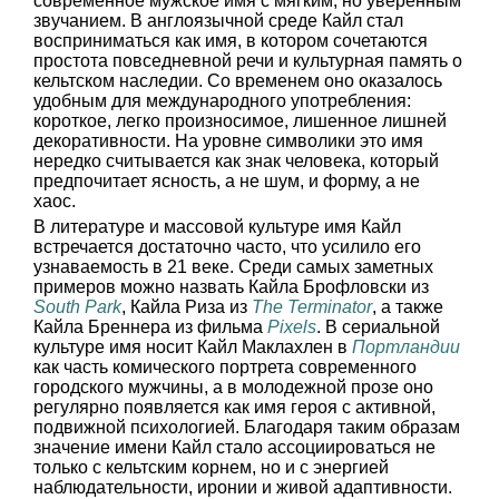
современное мужское имя с мягким, но уверенным
звучанием. В англоязычной среде Кайл стал
восприниматься как имя, в котором сочетаются
простота повседневной речи и культурная память о
кельтском наследии. Со временем оно оказалось
удобным для международного употребления:
короткое, легко произносимое, лишенное лишней
декоративности. На уровне символики это имя
нередко считывается как знак человека, который
предпочитает ясность, а не шум, и форму, а не
хаос.
В литературе и массовой культуре имя Кайл
встречается достаточно часто, что усилило его
узнаваемость в 21 веке. Среди самых заметных
примеров можно назвать Кайла Брофловски из
South Park
, Кайла Риза из
The Terminator
, а также
Кайла Бреннера из фильма
Pixels
. В сериальной
культуре имя носит Кайл Маклахлен в
Портландии
как часть комического портрета современного
городского мужчины, а в молодежной прозе оно
регулярно появляется как имя героя с активной,
подвижной психологией. Благодаря таким образам
значение имени Кайл стало ассоциироваться не
только с кельтским корнем, но и с энергией
наблюдательности, иронии и живой адаптивности.