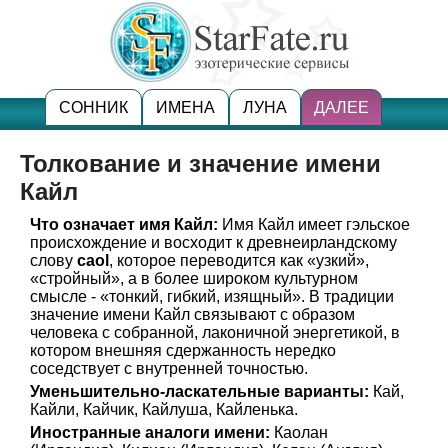
СОННИК
ИМЕНА
ЛУНА
ДАЛЕЕ
Толкование и значение имени
Кайл
Что означает имя Кайл:
Имя Кайл имеет гэльское
происхождение и восходит к древнеирландскому
слову
caol
, которое переводится как «узкий»,
«стройный», а в более широком культурном
смысле - «тонкий, гибкий, изящный». В традиции
значение имени Кайл связывают с образом
человека с собранной, лаконичной энергетикой, в
котором внешняя сдержанность нередко
соседствует с внутренней точностью.
Уменьшительно-ласкательные варианты:
Кай,
Кайли, Кайчик, Кайлуша, Кайленька.
Иностранные аналоги имени:
Каолан