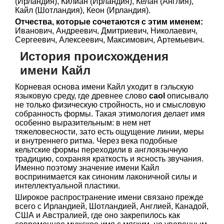
(Ирландия), Килиан (Ирландия), Келан (Англия),
Кайл (Шотландия), Кеон (Ирландия).
Отчества, которые сочетаются с этим именем:
Иванович, Андреевич, Дмитриевич, Николаевич,
Сергеевич, Алексеевич, Максимович, Артемьевич.
История происхождения
имени Кайл
Корневая основа имени Кайл уходит в гэльскую
языковую среду, где древнее слово
caol
описывало
не только физическую стройность, но и смысловую
собранность формы. Такая этимология делает имя
особенно выразительным: в нем нет
тяжеловесности, зато есть ощущение линии, меры
и внутреннего ритма. Через века подобные
кельтские формы переходили в англоязычную
традицию, сохраняя краткость и ясность звучания.
Именно поэтому значение имени Кайл
воспринимается как синоним лаконичной силы и
интеллектуальной пластики.
Широкое распространение имени связано прежде
всего с Ирландией, Шотландией, Англией, Канадой,
США и Австралией, где оно закрепилось как