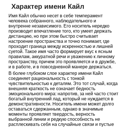
Характер имени Кайл
Имя Кайл обычно несет в себе темперамент
человека собранного, наблюдательного и
внутренне независимого. Его носитель нередко
производит впечатление того, кто умеет держать
дистанцию, но при этом быстро считывает
настроение пространства и точно понимает, где
проходит граница между искренностью и лишней
суетой. Такое имя часто формирует вкус к ясным
правилам, аккуратной речи и уважению к личному
пространству, причем это проявляется и в дружбе,
и в работе, и в повседневной манере держаться.
В более глубоком слое характер имени Кайл
соединяет рациональность с тонкой
чувствительностью к деталям. Это тот случай, когда
внешняя краткость не означает бедность
эмоционального мира: напротив, за ней часто стоит
богатый внутренний лад, который не нуждается в
демонстративности. Носитель имени может долго
оставаться сдержанным, однако в значимые
моменты проявляет твердость, верность
выбранной линии и редкую способность не
расплескивать себя на случайные связи и пустые