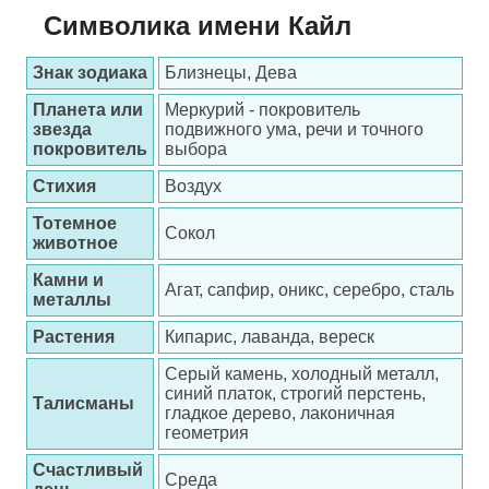
Символика имени Кайл
Знак зодиака
Близнецы, Дева
Планета или
Меркурий - покровитель
звезда
подвижного ума, речи и точного
покровитель
выбора
Стихия
Воздух
Тотемное
Сокол
животное
Камни и
Агат, сапфир, оникс, серебро, сталь
металлы
Растения
Кипарис, лаванда, вереск
Серый камень, холодный металл,
синий платок, строгий перстень,
Талисманы
гладкое дерево, лаконичная
геометрия
Счастливый
Среда