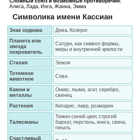
Сложный союз и возможные противоречия:
Алиса, Лада, Инга, Жанна, Эмма
Символика имени Кассиан
Знак зодиака
Дева, Козерог
Планета или
Сатурн, как символ формы,
звезда
меры и внутренней зрелости
покровитель
Стихия
Земля
Тотемное
Сова
животное
Камни и
Оникс, яшма, агат, серебро,
металлы
свинец
Растения
Кипарис, лавр, розмарин
Темно-синий цвет, строгий
Талисманы
бархат, перстень, книга, свеча,
печать
Счастливый