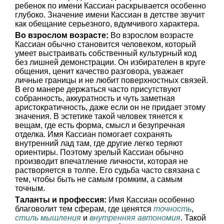
ребенок по имени Кассиан раскрывается особенно
глубоко. Значение имени Кассиан в детстве звучит
как обещание серьезного, вдумчивого характера.
Во взрослом возрасте:
Во взрослом возрасте
Кассиан обычно становится человеком, который
умеет выстраивать собственный культурный код
без лишней демонстрации. Он избирателен в круге
общения, ценит качество разговора, уважает
личные границы и не любит поверхностных связей.
В его манере держаться часто присутствуют
собранность, аккуратность и чуть заметная
аристократичность, даже если он не придает этому
значения. В эстетике такой человек тянется к
вещам, где есть форма, смысл и безупречная
отделка. Имя Кассиан помогает сохранять
внутренний лад там, где другие легко теряют
ориентиры. Поэтому зрелый Кассиан обычно
производит впечатление личности, которая не
растворяется в толпе. Его судьба часто связана с
тем, чтобы быть не самым громким, а самым
точным.
Таланты и профессия:
Имя Кассиан особенно
благоволит тем сферам, где ценятся
точность
,
стиль мышления
и
внутренняя автономия
. Такой