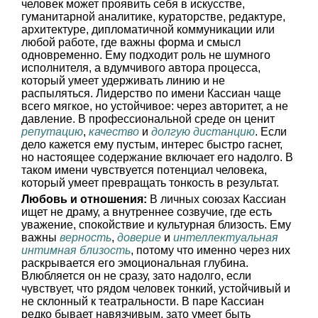
человек может проявить себя в искусстве,
гуманитарной аналитике, кураторстве, редактуре,
архитектуре, дипломатичной коммуникации или
любой работе, где важны форма и смысл
одновременно. Ему подходит роль не шумного
исполнителя, а вдумчивого автора процесса,
который умеет удерживать линию и не
распыляться. Лидерство по имени Кассиан чаще
всего мягкое, но устойчивое: через авторитет, а не
давление. В профессиональной среде он ценит
репутацию
,
качество
и
долгую дистанцию
. Если
дело кажется ему пустым, интерес быстро гаснет,
но настоящее содержание включает его надолго. В
таком имени чувствуется потенциал человека,
который умеет превращать тонкость в результат.
Любовь и отношения:
В личных союзах Кассиан
ищет не драму, а внутреннее созвучие, где есть
уважение, спокойствие и культурная близость. Ему
важны
верность
,
доверие
и
интеллектуальная
интимная близость
, потому что именно через них
раскрывается его эмоциональная глубина.
Влюбляется он не сразу, зато надолго, если
чувствует, что рядом человек тонкий, устойчивый и
не склонный к театральности. В паре Кассиан
редко бывает навязчивым, зато умеет быть