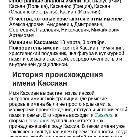
Иностранные аналоги имени:
Кассианус (Рим),
Касьян (Польша), Касьянос (Греция), Касьян
(Славянские страны), Касиан (Испания)
Отчества, которые сочетаются с этим именем:
Александрович, Андреевич, Дмитриевич,
Сергеевич, Павлович, Николаевич, Михайлович,
Артемович
Именины Кассиана:
13 марта, 3 октября.
Покровитель имени
- святой Кассиан Римлянин,
христианский подвижник, чья фигура в культурной
памяти связана с аскезой, сосредоточенностью и
внутренней дисциплиной.
История происхождения
имени Кассиан
Имя Кассиан вырастает из латинской
антропонимической традиции, где римские
родовые имена были не просто ярлыками, а
маркерами происхождения, статуса и исторической
памяти семьи. Его корень восходит к
Cassius
, а
форма
Cassianus
буквально читается как
принадлежащий к роду Кассия. В таком имени уже
заключена культурная идея преемственности, когда