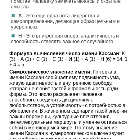
помогает человеку замечать нюансы и скрытые
смыслы.
А
- Это еще одна нота лидерства и
самоопределения, делающая образ цельным и
уверенным.
Н
- Это внутренняя опора, аналитичность и
способность отделять важное от случайного.
Формула вычисления числа имени Кассиан:
К
(3) + А (1) + С (1) + С (1) + И (1) + А (1) + Н (6) = 14, 1
+ 4 = 5
Символическое значение имени:
Пятерка в
имени Кассиан сообщает ему подвижность ума,
живую адаптивность и внутреннюю свободу,
которая не любит застой и формальность ради
формы. Это число раскрывает человека,
способного соединять дисциплину с
любопытством, а устойчивость - с потребностью в
обновлении. В жизненном сценарии такой энергии
важны перемены, культурные впечатления,
интеллектуальные маршруты и умение оставаться
собой в меняющемся мире. Поэтому значение
имени Кассиан в нумерологическом ключе звучит
как свобода, удержанная в красивой форме.