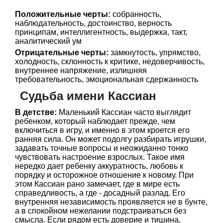
Положительные черты:
собранность,
наблюдательность, достоинство, верность
принципам, интеллигентность, выдержка, такт,
аналитический ум
Отрицательные черты:
замкнутость, упрямство,
холодность, склонность к критике, недоверчивость,
внутреннее напряжение, излишняя
требовательность, эмоциональная сдержанность
Судьба имени Кассиан
В детстве:
Маленький Кассиан часто выглядит
ребенком, который наблюдает прежде, чем
включиться в игру, и именно в этом кроется его
ранняя сила. Он может подолгу разбирать игрушки,
задавать точные вопросы и неожиданно тонко
чувствовать настроение взрослых. Такое имя
нередко дает ребенку аккуратность, любовь к
порядку и осторожное отношение к новому. При
этом Кассиан рано замечает, где в мире есть
справедливость, а где - досадный разлад. Его
внутренняя независимость проявляется не в бунте,
а в спокойном нежелании подстраиваться без
смысла. Если рядом есть доверие и тишина,