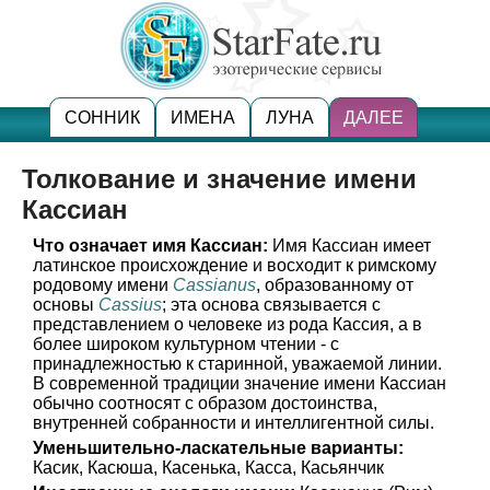
СОННИК
ИМЕНА
ЛУНА
ДАЛЕЕ
Толкование и значение имени
Кассиан
Что означает имя Кассиан:
Имя Кассиан имеет
латинское происхождение и восходит к римскому
родовому имени
Cassianus
, образованному от
основы
Cassius
; эта основа связывается с
представлением о человеке из рода Кассия, а в
более широком культурном чтении - с
принадлежностью к старинной, уважаемой линии.
В современной традиции значение имени Кассиан
обычно соотносят с образом достоинства,
внутренней собранности и интеллигентной силы.
Уменьшительно-ласкательные варианты:
Касик, Касюша, Касенька, Касса, Касьянчик