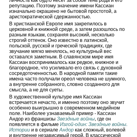
личность как будто несет за собой тень рода и его
репутацию. Поэтому значение имени Кассиан
изначально окрашено не бытовой простотой, а
аристократической сдержанностью.
В христианской Европе имя закрепилось в
церковной и книжной среде, а затем разошлось по
разным языкам, сохраняя высокий, несколько
строгий оттенок. Оно известно в латинской,
польской, русской и греческой традициях, где
звучание мягко менялось, но культурный вес
оставался заметным. В славянском мире имя
Кассиан воспринималось как редкое, книжное и
благородное, что усиливало его связь с духовной
сосредоточенностью. В народной памяти такие
имена часто получали ореол человека не шумного,
а внутренне собранного, словно созданного для
смысла, а не для суеты.
В художественной культуре имя Кассиан
встречается нечасто, и именно поэтому оно звучит
особенно выигрышно в современном медийном
поле. Наиболее узнаваемый пример - Кассиан
Андор из франшизы
Звездные войны
, где он
появляется в фильме
Изгой-один: Звездные войны.
Истории
и в сериале
Андор
как сложный, волевой
и внутренне независимый герой. В классической