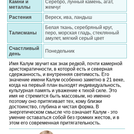
Камни и
Серебро, лунный камень, агат,
металлы
жемчуг
Растения
Вереск, ива, ландыш
Белая ткань, серебряный круг,
Талисманы
перо, морская гладь, стеклянный
амулет, мягкий серый цвет
Счастливый
Понедельник
день
Имя Калум звучит как знак редкой, почти камерной
аристократичности, в которой есть и северная
сдержанность, и внутренняя светимость. Его
значение имени Калум особенно заметно в 21 веке,
когда на первый план выходят индивидуальность,
культурная память и уважение к тихой силе. Это
имя не стремится быть массовым, но именно
поэтому оно притягивает тех, кому близки
достоинство, глубина и чистая форма. В
энергетическом смысле что означает Калум - это
умение оставаться собой без громких жестов, и в
этом его современная притягательность.