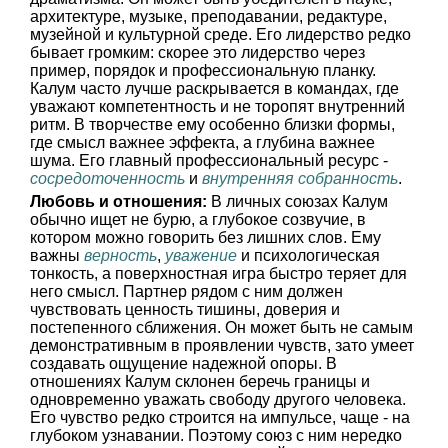
архитектуре, музыке, преподавании, редактуре,
музейной и культурной среде. Его лидерство редко
бывает громким: скорее это лидерство через
пример, порядок и профессиональную планку.
Калум часто лучше раскрывается в командах, где
уважают компетентность и не торопят внутренний
ритм. В творчестве ему особенно близки формы,
где смысл важнее эффекта, а глубина важнее
шума. Его главный профессиональный ресурс -
сосредоточенность
и
внутренняя собранность
.
Любовь и отношения:
В личных союзах Калум
обычно ищет не бурю, а глубокое созвучие, в
котором можно говорить без лишних слов. Ему
важны
верность
,
уважение
и психологическая
тонкость, а поверхностная игра быстро теряет для
него смысл. Партнер рядом с ним должен
чувствовать ценность тишины, доверия и
постепенного сближения. Он может быть не самым
демонстративным в проявлении чувств, зато умеет
создавать ощущение надежной опоры. В
отношениях Калум склонен беречь границы и
одновременно уважать свободу другого человека.
Его чувство редко строится на импульсе, чаще - на
глубоком узнавании. Поэтому союз с ним нередко