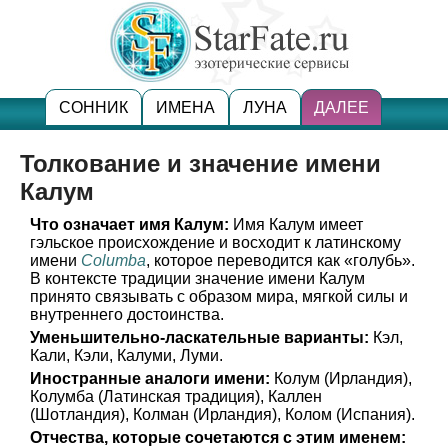
СОННИК
ИМЕНА
ЛУНА
ДАЛЕЕ
Толкование и значение имени
Калум
Что означает имя Калум:
Имя Калум имеет
гэльское происхождение и восходит к латинскому
имени
Columba
, которое переводится как «голубь».
В контексте традиции значение имени Калум
принято связывать с образом мира, мягкой силы и
внутреннего достоинства.
Уменьшительно-ласкательные варианты:
Кэл,
Кали, Кэли, Калуми, Луми.
Иностранные аналоги имени:
Колум (Ирландия),
Колумба (Латинская традиция), Каллен
(Шотландия), Колман (Ирландия), Колом (Испания).
Отчества, которые сочетаются с этим именем: