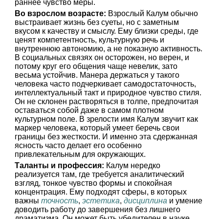
раннее чувство меры.
Во взрослом возрасте:
Взрослый Калум обычно
выстраивает жизнь без суеты, но с заметным
вкусом к качеству и смыслу. Ему близки среды, где
ценят компетентность, культурную речь и
внутреннюю автономию, а не показную активность.
В социальных связях он осторожен, но верен, и
потому круг его общения чаще невелик, зато
весьма устойчив. Манера держаться у такого
человека часто подчеркивает самодостаточность,
интеллектуальный такт и природное чувство стиля.
Он не склонен растворяться в толпе, предпочитая
оставаться собой даже в самом плотном
культурном поле. В зрелости имя Калум звучит как
маркер человека, который умеет беречь свои
границы без жесткости. И именно эта сдержанная
ясность часто делает его особенно
привлекательным для окружающих.
Таланты и профессия:
Калум нередко
реализуется там, где требуется аналитический
взгляд, тонкое чувство формы и спокойная
концентрация. Ему подходят сферы, в которых
важны
точность
,
эстетика
,
дисциплина
и умение
доводить работу до завершения без лишнего
драматизма. Он может быть убедителен в науке,