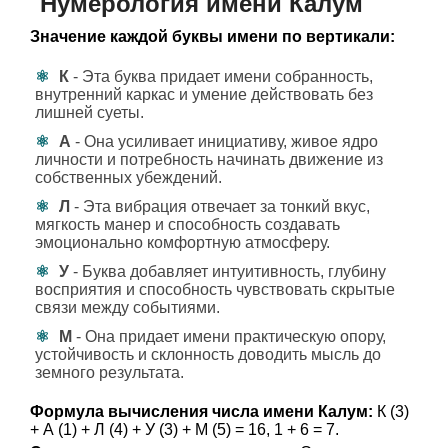
Нумерология имени Калум
Значение каждой буквы имени по вертикали:
К
- Эта буква придает имени собранность,
внутренний каркас и умение действовать без
лишней суеты.
А
- Она усиливает инициативу, живое ядро
личности и потребность начинать движение из
собственных убеждений.
Л
- Эта вибрация отвечает за тонкий вкус,
мягкость манер и способность создавать
эмоционально комфортную атмосферу.
У
- Буква добавляет интуитивность, глубину
восприятия и способность чувствовать скрытые
связи между событиями.
М
- Она придает имени практическую опору,
устойчивость и склонность доводить мысль до
земного результата.
Формула вычисления числа имени Калум:
К (3)
+ А (1) + Л (4) + У (3) + М (5) = 16, 1 + 6 = 7.