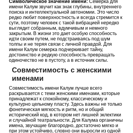
Символическое значение имени:
Семерка для
имени Калум звучит как знак глубины, внутреннего
поиска и интеллектуальной автономии. Это число
редко любит поверхностность и всегда стремится к
сути, поэтому человек с такой вибрацией нередко
выглядит собранным, вдумчивым и немного
закрытым. В жизни это дает особую способность
идти своим путем, не подстраиваясь под шум
толпы и не теряя связи с личной правдой. Для
имени Калум семерка подчеркивает тайну,
достоинство и редкую способность превращать
одиночество не в пустоту, а в источник силы.
Совместимость с женскими
именами
Совместимость имени Калум лучше всего
раскрывается с теми женскими именами, которые
принадлежат к спокойному, классическому и
культурно цельному пласту. Здесь важны не только
фонетическая мягкость и ритм, но и общий
исторический код, в котором нет лишней эклектики
и случайной театральности. Для Калума органичны
имена, звучащие благородно, достаточно мягко и
при этом устойчиво, словно они выросли из одной