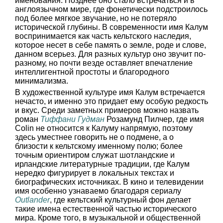
именования. Позднее оно стало встречаться и в
англоязычном мире, где фонетически подстроилось
под более мягкое звучание, но не потеряло
исторической глубины. В современности имя Калум
воспринимается как часть кельтского наследия,
которое несет в себе память о земле, роде и слове,
данном всерьез. Для разных культур оно звучит по-
разному, но почти везде оставляет впечатление
интеллигентной простоты и благородного
минимализма.
В художественной культуре имя Калум встречается
нечасто, и именно это придает ему особую редкость
и вкус. Среди заметных примеров можно назвать
роман
Тиффани Гудман
Розамунд Пилчер, где имя
Colin не относится к Калуму напрямую, поэтому
здесь уместнее говорить не о подмене, а о
близости к кельтскому именному полю; более
точным ориентиром служат шотландские и
ирландские литературные традиции, где Калум
нередко фигурирует в локальных текстах и
биографических источниках. В кино и телевидении
имя особенно узнаваемо благодаря сериалу
Outlander
, где кельтский культурный фон делает
такие имена естественной частью исторического
мира. Кроме того, в музыкальной и общественной