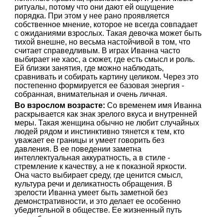
ритуалы, потому что они дают ей ощущение
порядка. При этом у нее рано проявляется
собственное мнение, которое не всегда совпадает
с ожиданиями взрослых. Такая девочка может быть
тихой внешне, но весьма настойчивой в том, что
считает справедливым. В играх Иванна часто
выбирает не хаос, а сюжет, где есть смысл и роль.
Ей близки занятия, где можно наблюдать,
сравнивать и собирать картину целиком. Через это
постепенно формируется ее базовая энергия -
собранная, внимательная и очень личная.
Во взрослом возрасте:
Со временем имя Иванна
раскрывается как знак зрелого вкуса и внутренней
меры. Такая женщина обычно не любит случайных
людей рядом и инстинктивно тянется к тем, кто
уважает ее границы и умеет говорить без
давления. В ее поведении заметна
интеллектуальная аккуратность, а в стиле -
стремление к качеству, а не к показной яркости.
Она часто выбирает среду, где ценится смысл,
культура речи и деликатность обращения. В
зрелости Иванна умеет быть заметной без
демонстративности, и это делает ее особенно
убедительной в обществе. Ее жизненный путь