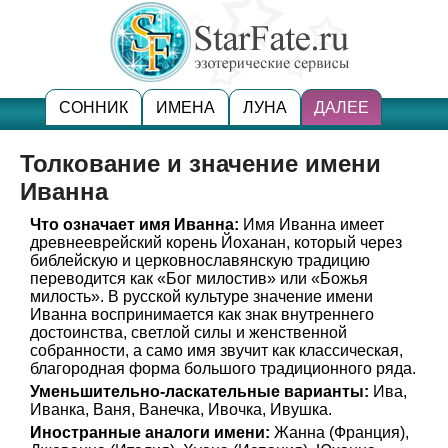
СОННИК
ИМЕНА
ЛУНА
ДАЛЕЕ
Толкование и значение имени
Иванна
Что означает имя Иванна:
Имя Иванна имеет
древнееврейский корень Йоханан, который через
библейскую и церковнославянскую традицию
переводится как «Бог милостив» или «Божья
милость». В русской культуре значение имени
Иванна воспринимается как знак внутреннего
достоинства, светлой силы и женственной
собранности, а само имя звучит как классическая,
благородная форма большого традиционного ряда.
Уменьшительно-ласкательные варианты:
Ива,
Иванка, Ваня, Ванечка, Ивочка, Ивушка.
Иностранные аналоги имени:
Жанна (Франция),