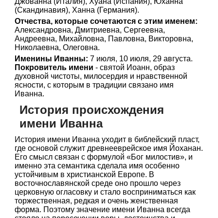
Джованна (Италия), Хуана (Испания), Юханна
(Скандинавия), Ханна (Германия).
Отчества, которые сочетаются с этим именем:
Александровна, Дмитриевна, Сергеевна,
Андреевна, Михайловна, Павловна, Викторовна,
Николаевна, Олеговна.
Именины Иванны:
7 июля, 10 июля, 29 августа.
Покровитель имени
- святой Иоанн, образ
духовной чистоты, милосердия и нравственной
ясности, с которым в традиции связано имя
Иванна.
История происхождения
имени Иванна
История имени Иванна уходит в библейский пласт,
где основой служит древнееврейское имя Йоханан.
Его смысл связан с формулой «Бог милостив», и
именно эта семантика сделала имя особенно
устойчивым в христианской Европе. В
восточнославянской среде оно прошло через
церковную огласовку и стало восприниматься как
торжественная, редкая и очень женственная
форма. Поэтому значение имени Иванна всегда