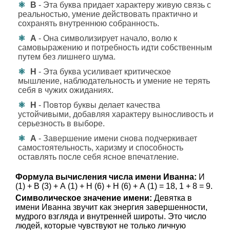
В
- Эта буква придает характеру живую связь с
реальностью, умение действовать практично и
сохранять внутреннюю собранность.
А
- Она символизирует начало, волю к
самовыражению и потребность идти собственным
путем без лишнего шума.
Н
- Эта буква усиливает критическое
мышление, наблюдательность и умение не терять
себя в чужих ожиданиях.
Н
- Повтор буквы делает качества
устойчивыми, добавляя характеру выносливость и
серьезность в выборе.
А
- Завершение имени снова подчеркивает
самостоятельность, харизму и способность
оставлять после себя ясное впечатление.
Формула вычисления числа имени Иванна:
И
(1) + В (3) + А (1) + Н (6) + Н (6) + А (1) = 18, 1 + 8 = 9.
Символическое значение имени:
Девятка в
имени Иванна звучит как энергия завершенности,
мудрого взгляда и внутренней широты. Это число
людей, которые чувствуют не только личную