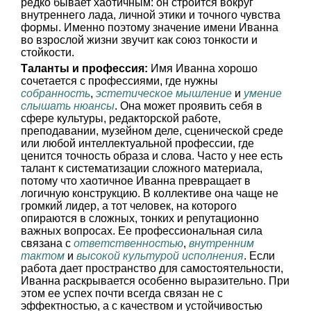
редко бывает хаотичным: он строится вокруг
внутреннего ладa, личной этики и точного чувства
формы. Именно поэтому значение имени Иванна
во взрослой жизни звучит как союз тонкости и
стойкости.
Таланты и профессия:
Имя Иванна хорошо
сочетается с профессиями, где нужны
собранность
,
эстетическое мышление
и
умение
слышать нюансы
. Она может проявить себя в
сфере культуры, редакторской работе,
преподавании, музейном деле, сценической среде
или любой интеллектуальной профессии, где
ценится точность образа и слова. Часто у нее есть
талант к систематизации сложного материала,
потому что хаотичное Иванна превращает в
логичную конструкцию. В коллективе она чаще не
громкий лидер, а тот человек, на которого
опираются в сложных, тонких и репутационно
важных вопросах. Ее профессиональная сила
связана с
ответственностью
,
внутренним
тактом
и
высокой культурой исполнения
. Если
работа дает пространство для самостоятельности,
Иванна раскрывается особенно выразительно. При
этом ее успех почти всегда связан не с
эффектностью, а с качеством и устойчивостью