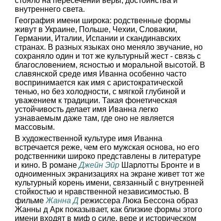
стояло на пересечении веры, достоинства и
внутреннего света.
География имени широка: родственные формы
живут в Украине, Польше, Чехии, Словакии,
Германии, Италии, Испании и скандинавских
странах. В разных языках оно меняло звучание, но
сохраняло один и тот же культурный жест - связь с
благословением, ясностью и моральной высотой. В
славянской среде имя Иванна особенно часто
воспринимается как имя с аристократической
тенью, но без холодности, с мягкой глубиной и
уважением к традиции. Такая фонетическая
устойчивость делает имя Иванна легко
узнаваемым даже там, где оно не является
массовым.
В художественной культуре имя Иванна
встречается реже, чем его мужская основа, но его
родственники широко представлены в литературе
и кино. В романе
Джейн Эйр
Шарлотты Бронте и в
одноименных экранизациях на экране живет тот же
культурный корень имени, связанный с внутренней
стойкостью и нравственной независимостью. В
фильме
Жанна Д
режиссера Люка Бессона образ
Жанны д Арк показывает, как близкие формы этого
имени входят в миф о силе, вере и историческом