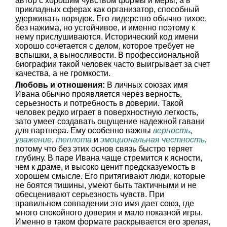
автор с хорошим чувством формы и меры, а в
прикладных сферах как организатор, способный
удерживать порядок. Его лидерство обычно тихое,
без нажима, но устойчивое, и именно поэтому к
нему прислушиваются. Исторический код имени
хорошо сочетается с делом, которое требует не
вспышки, а выносливости. В профессиональной
биографии такой человек часто выигрывает за счет
качества, а не громкости.
Любовь и отношения:
В личных союзах имя
Ивана обычно проявляется через верность,
серьезность и потребность в доверии. Такой
человек редко играет в поверхностную легкость,
зато умеет создавать ощущение надежной гавани
для партнера. Ему особенно важны
верность
,
уважение
,
теплота
и
эмоциональная честность
,
потому что без этих основ связь быстро теряет
глубину. В паре Ивана чаще стремится к ясности,
чем к драме, и высоко ценит предсказуемость в
хорошем смысле. Его притягивают люди, которые
не боятся тишины, умеют быть тактичными и не
обесценивают серьезность чувств. При
правильном совпадении это имя дает союз, где
много спокойного доверия и мало показной игры.
Именно в таком формате раскрывается его зрелая,