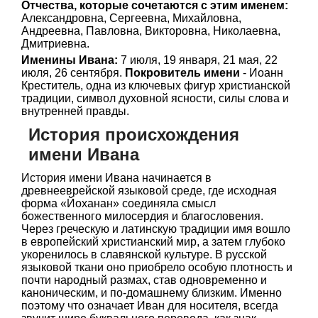
Отчества, которые сочетаются с этим именем:
Александровна, Сергеевна, Михайловна,
Андреевна, Павловна, Викторовна, Николаевна,
Дмитриевна.
Именины Ивана:
7 июля, 19 января, 21 мая, 22
июля, 26 сентября.
Покровитель имени
- Иоанн
Креститель, одна из ключевых фигур христианской
традиции, символ духовной ясности, силы слова и
внутренней правды.
История происхождения
имени Ивана
История имени Ивана начинается в
древнееврейской языковой среде, где исходная
форма «Йоханан» соединяла смысл
божественного милосердия и благословения.
Через греческую и латинскую традиции имя вошло
в европейский христианский мир, а затем глубоко
укоренилось в славянской культуре. В русской
языковой ткани оно приобрело особую плотность и
почти народный размах, став одновременно и
каноническим, и по-домашнему близким. Именно
поэтому что означает Иван для носителя, всегда