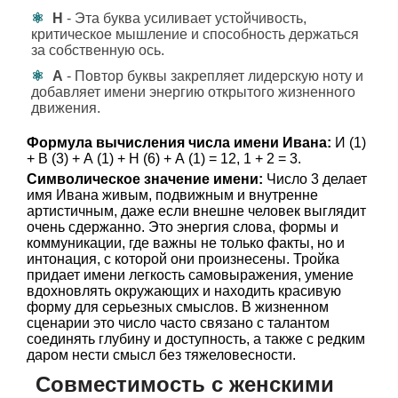
Н
- Эта буква усиливает устойчивость,
критическое мышление и способность держаться
за собственную ось.
А
- Повтор буквы закрепляет лидерскую ноту и
добавляет имени энергию открытого жизненного
движения.
Формула вычисления числа имени Ивана:
И (1)
+ В (3) + А (1) + Н (6) + А (1) = 12, 1 + 2 = 3.
Символическое значение имени:
Число 3 делает
имя Ивана живым, подвижным и внутренне
артистичным, даже если внешне человек выглядит
очень сдержанно. Это энергия слова, формы и
коммуникации, где важны не только факты, но и
интонация, с которой они произнесены. Тройка
придает имени легкость самовыражения, умение
вдохновлять окружающих и находить красивую
форму для серьезных смыслов. В жизненном
сценарии это число часто связано с талантом
соединять глубину и доступность, а также с редким
даром нести смысл без тяжеловесности.
Совместимость с женскими