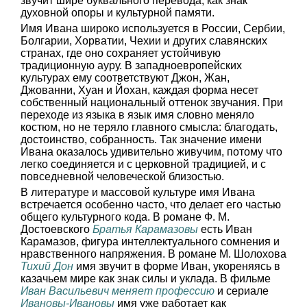
звучит шире буквального перевода, как знак
духовной опоры и культурной памяти.
Имя Ивана широко используется в России, Сербии,
Болгарии, Хорватии, Чехии и других славянских
странах, где оно сохраняет устойчивую
традиционную ауру. В западноевропейских
культурах ему соответствуют Джон, Жан,
Джованни, Хуан и Йохан, каждая форма несет
собственный национальный оттенок звучания. При
переходе из языка в язык имя словно меняло
костюм, но не теряло главного смысла: благодать,
достоинство, собранность. Так значение имени
Ивана оказалось удивительно живучим, потому что
легко соединяется и с церковной традицией, и с
повседневной человеческой близостью.
В литературе и массовой культуре имя Ивана
встречается особенно часто, что делает его частью
общего культурного кода. В романе Ф. М.
Достоевского
Братья Карамазовы
есть Иван
Карамазов, фигура интеллектуального сомнения и
нравственного напряжения. В романе М. Шолохова
Тихий Дон
имя звучит в форме Иван, укореняясь в
казачьем мире как знак силы и уклада. В фильме
Иван Васильевич меняет профессию
и сериале
Ивановы-Ивановы
имя уже работает как