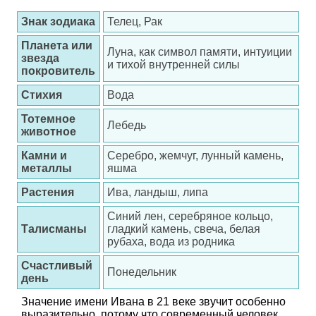
Знак зодиака
Телец, Рак
Планета или
Луна, как символ памяти, интуиции
звезда
и тихой внутренней силы
покровитель
Стихия
Вода
Тотемное
Лебедь
животное
Камни и
Серебро, жемчуг, лунный камень,
металлы
яшма
Растения
Ива, ландыш, липа
Синий лен, серебряное кольцо,
Талисманы
гладкий камень, свеча, белая
рубаха, вода из родника
Счастливый
Понедельник
день
Значение имени Ивана в 21 веке звучит особенно
выразительно, потому что современный человек