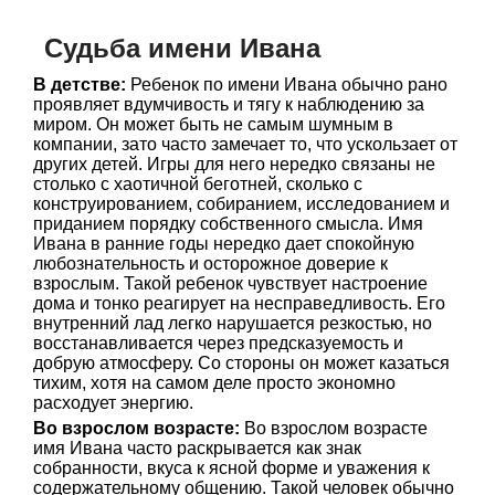
Судьба имени Ивана
В детстве:
Ребенок по имени Ивана обычно рано
проявляет вдумчивость и тягу к наблюдению за
миром. Он может быть не самым шумным в
компании, зато часто замечает то, что ускользает от
других детей. Игры для него нередко связаны не
столько с хаотичной беготней, сколько с
конструированием, собиранием, исследованием и
приданием порядку собственного смысла. Имя
Ивана в ранние годы нередко дает спокойную
любознательность и осторожное доверие к
взрослым. Такой ребенок чувствует настроение
дома и тонко реагирует на несправедливость. Его
внутренний лад легко нарушается резкостью, но
восстанавливается через предсказуемость и
добрую атмосферу. Со стороны он может казаться
тихим, хотя на самом деле просто экономно
расходует энергию.
Во взрослом возрасте:
Во взрослом возрасте
имя Ивана часто раскрывается как знак
собранности, вкуса к ясной форме и уважения к
содержательному общению. Такой человек обычно