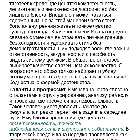
тяготеет к среде, где ценятся компетентность,
деликатность и человеческое достоинство без
лишнего блеска. Внешне он может казаться
сдержанным, но за этой манерой часто стоит
богатая внутренняя жизнь и тонкое чувство
культурного кода. Значение имени Ивана нередко
связано с умением выстраивать личные границы
без холодности и удерживать стиль без
демонстративности. Ему подходят роли, где важны
ответственность, аккуратность и способность
видеть систему целиком. В обществе он скорее
выбирает качество связей, чем их количество. С
возрастом его образ только набирает глубину,
потому что простота у него всегда оказывается не
бедностью, а формой достоинства.
Таланты и профессия:
Имя Ивана часто связано
с талантами к структурированию, анализу, ремеслу
и проектам, где требуется последовательность.
Такой человек умеет доводить начатое до
результата и редко теряет нить задачи в середине
пути. Ему близки профессии, где ценятся
ответственность
,
точность
,
наблюдательность
и
внутренняя собранность
. В
творческой среде Ивана нередко проявляется как