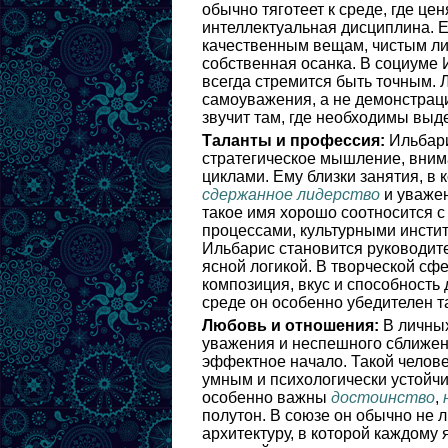
обычно тяготеет к среде, где це
интеллектуальная дисциплина. Его
качественным вещам, чистым ли
собственная осанка. В социуме 
всегда стремится быть точным.
самоуважения, а не демонстраци
звучит там, где необходимы выд
Таланты и профессия:
Ильбари
стратегическое мышление, внима
циклами. Ему близки занятия, в
сдержанное лидерство
и уважен
такое имя хорошо соотносится 
процессами, культурными инстит
Ильбарис становится руководите
ясной логикой. В творческой сфе
композиция, вкус и способност
среде он особенно убедителен т
Любовь и отношения:
В личных
уважения и неспешного сближени
эффектное начало. Такой челове
умным и психологически устойчи
особенно важны
достоинство
,
полутон. В союзе он обычно не 
архитектуру, в которой каждому 