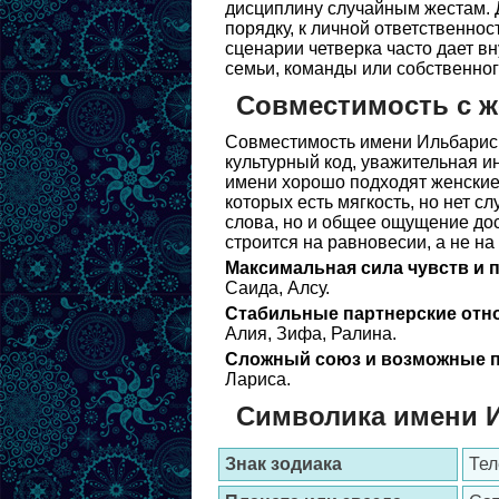
дисциплину случайным жестам. Д
порядку, к личной ответственнос
сценарии четверка часто дает в
семьи, команды или собственног
Совместимость с 
Совместимость имени Ильбарис 
культурный код, уважительная и
имени хорошо подходят женские 
которых есть мягкость, но нет с
слова, но и общее ощущение до
строится на равновесии, а не на
Максимальная сила чувств и 
Саида, Алсу.
Стабильные партнерские отн
Алия, Зифа, Ралина.
Сложный союз и возможные п
Лариса.
Символика имени 
Знак зодиака
Тел