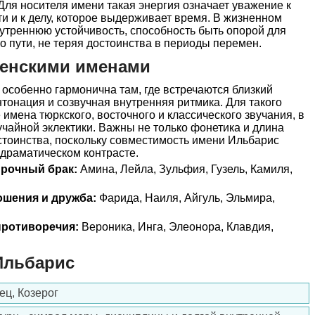
ля носителя имени такая энергия означает уважение к
ти и к делу, которое выдерживает время. В жизненном
нутреннюю устойчивость, способность быть опорой для
о пути, не теряя достоинства в периоды перемен.
женскими именами
особенно гармонична там, где встречаются близкий
нтонация и созвучная внутренняя ритмика. Для такого
имена тюркского, восточного и классического звучания, в
лучайной эклектики. Важны не только фонетика и длина
стоинства, поскольку совместимость имени Ильбарис
 драматическом контрасте.
прочный брак:
Амина, Лейла, Зульфия, Гузель, Камиля,
ошения и дружба:
Фарида, Наиля, Айгуль, Эльмира,
ротиворечия:
Вероника, Инга, Элеонора, Клавдия,
Ильбарис
ец, Козерог