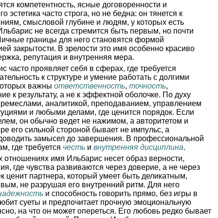
нятся компетентность, ясные договоренности и
 эстетика часто строга, но не бедна: он тянется к
ниям, смысловой глубине и людям, у которых есть
Ильбарис не всегда стремится быть первым, но почти
 Личные границы для него становятся формой
ей закрытости. В зрелости это имя особенно красиво
ержка, репутация и внутренняя мера.
с часто проявляет себя в сферах, где требуется
тельность к структуре и умение работать с долгими
 которых важны
ответственность
,
точность
,
ие к результату, а не к эффектной оболочке. По духу
с ремеслами, аналитикой, преподаванием, управлением
уциями и любыми делами, где ценится порядок. Если
лем, он обычно ведет не нажимом, а авторитетом и
ре его сильной стороной бывает не импульс, а
ь доводить замысел до завершения. В профессиональной
ам, где требуется
честь
и
внутренняя дисциплина
.
 отношениях имя Ильбарис несет образ верности,
я, где чувства развиваются через доверие, а не через
к ценит партнера, который умеет быть деликатным,
вым, не разрушая его внутренний ритм. Для него
надежность
и способность говорить прямо, без игры в
любит суеты и предпочитает прочную эмоциональную
ясно, на что он может опереться. Его любовь редко бывает