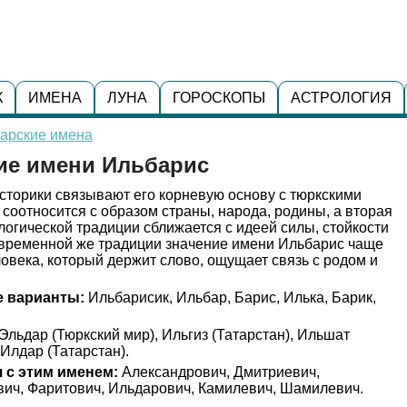
К
ИМЕНА
ЛУНА
ГОРОСКОПЫ
АСТРОЛОГИЯ
тарские имена
ние имени Ильбарис
торики связывают его корневую основу с тюркскими
 соотносится с образом страны, народа, родины, а вторая
логической традиции сближается с идеей силы, стойкости
современной же традиции значение имени Ильбарис чаще
ловека, который держит слово, ощущает связь с родом и
 варианты:
Ильбарисик, Ильбар, Барис, Илька, Барик,
Эльдар (Тюркский мир), Ильгиз (Татарстан), Ильшат
 Илдар (Татарстан).
 с этим именем:
Александрович, Дмитриевич,
вич, Фаритович, Ильдарович, Камилевич, Шамилевич.