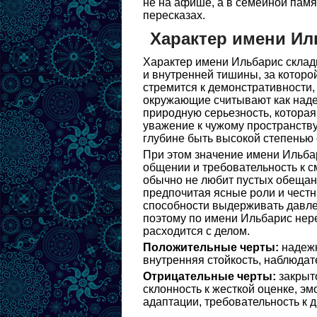
не на афише, а в семейной памя
пересказах.
Характер имени Ил
Характер имени Ильбарис склады
и внутренней тишины, за которо
стремится к демонстративности,
окружающие считывают как наде
природную серьезность, которая
уважение к чужому пространству
глубине быть высокой степенью
При этом значение имени Ильбар
общении и требовательность к см
обычно не любит пустых обещан
предпочитая ясные роли и честн
способности выдерживать давле
поэтому по имени Ильбарис нере
расходится с делом.
Положительные черты:
надежн
внутренняя стойкость, наблюдат
Отрицательные черты:
закрыто
склонность к жесткой оценке, э
адаптации, требовательность к д