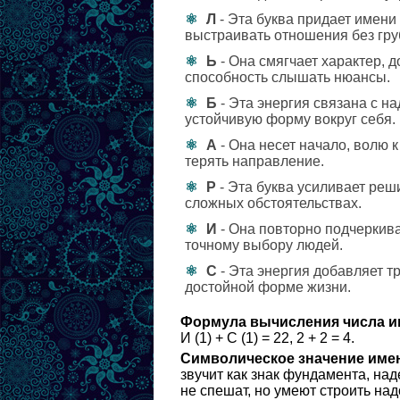
Л
- Эта буква придает имени 
выстраивать отношения без гру
Ь
- Она смягчает характер, 
способность слышать нюансы.
Б
- Эта энергия связана с н
устойчивую форму вокруг себя.
А
- Она несет начало, волю
терять направление.
Р
- Эта буква усиливает реш
сложных обстоятельствах.
И
- Она повторно подчеркива
точному выбору людей.
С
- Эта энергия добавляет тр
достойной форме жизни.
Формула вычисления числа и
И (1) + С (1) = 22, 2 + 2 = 4.
Символическое значение име
звучит как знак фундамента, на
не спешат, но умеют строить на