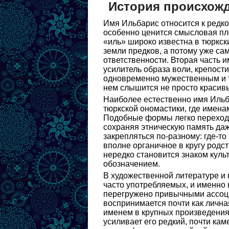
История происхож
Имя Ильбарис относится к редко
особенно ценится смысловая пло
«иль» широко известна в тюркск
земли предков, а потому уже са
ответственности. Вторая часть 
усилитель образа воли, крепости
одновременно мужественным и т
нем слышится не просто красивы
Наиболее естественно имя Ильба
тюркской ономастики, где имена
Подобные формы легко переходи
сохраняя этническую память даж
закрепляться по-разному: где-то 
вполне органичное в кругу родс
нередко становится знаком куль
обозначением.
В художественной литературе и 
часто употребляемых, и именно 
перегружено привычными ассоциа
воспринимается почти как лична
именем в крупных произведениях
усиливает его редкий, почти ка