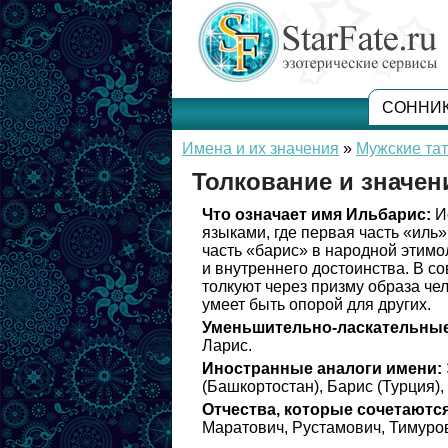
СОННИ
Имена и их значения
»
Мужские та
Толкование и значе
Что означает имя Ильбарис:
Ис
языками, где первая часть «иль»
часть «барис» в народной этимо
и внутреннего достоинства. В 
толкуют через призму образа че
умеет быть опорой для других.
Уменьшительно-ласкательные
Ларис.
Иностранные аналоги имени:
(Башкортостан), Барис (Турция),
Отчества, которые сочетаются
Маратович, Рустамович, Тимуро