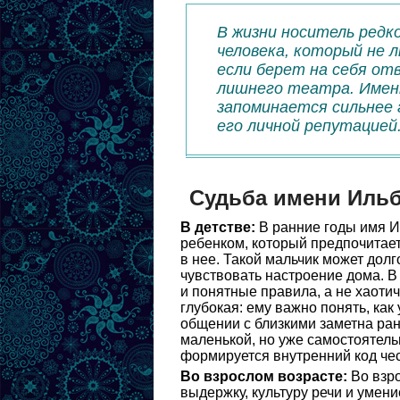
В жизни носитель редк
человека, который не 
если берет на себя от
лишнего театра. Имен
запоминается сильнее 
его личной репутацией
Судьба имени Иль
В детстве:
В ранние годы имя И
ребенком, который предпочитает
в нее. Такой мальчик может долг
чувствовать настроение дома. В 
и понятные правила, а не хаоти
глубокая: ему важно понять, как
общении с близкими заметна ранн
маленькой, но уже самостоятель
формируется внутренний код чес
Во взрослом возрасте:
Во взро
выдержку, культуру речи и умен