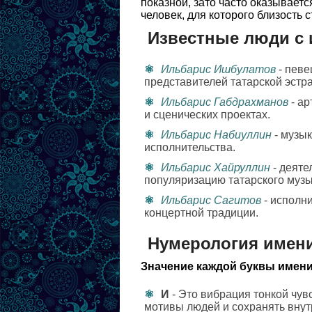
показной, зато часто оказываетс
человек, для которого близость 
Известные люди с
Ильбарис Ишбулатов
- певе
представителей татарской эстр
Ильбарис Габдрахманов
- ар
и сценических проектах.
Ильбарис Набиуллин
- музык
исполнительства.
Ильбарис Хайруллин
- деяте
популяризацию татарского музы
Ильбарис Сагитов
- исполн
концертной традиции.
Нумерология имен
Значение каждой буквы имени
И
- Это вибрация тонкой чув
мотивы людей и сохранять вну