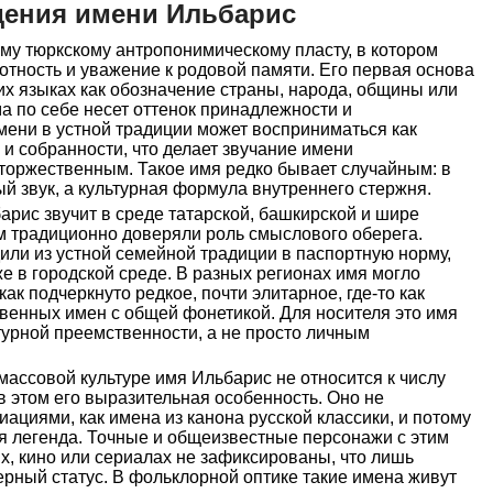
дения имени Ильбарис
му тюркскому антропонимическому пласту, в котором
тность и уважение к родовой памяти. Его первая основа
их языках как обозначение страны, народа, общины или
ма по себе несет оттенок принадлежности и
имени в устной традиции может восприниматься как
 и собранности, что делает звучание имени
оржественным. Такое имя редко бывает случайным: в
й звук, а культурная формула внутреннего стержня.
рис звучит в среде татарской, башкирской и шире
м традиционно доверяли роль смыслового оберега.
ли из устной семейной традиции в паспортную норму,
е в городской среде. В разных регионах имя могло
как подчеркнуто редкое, почти элитарное, где-то как
твенных имен с общей фонетикой. Для носителя это имя
турной преемственности, а не просто личным
массовой культуре имя Ильбарис не относится к числу
в этом его выразительная особенность. Оно не
циями, как имена из канона русской классики, и потому
я легенда. Точные и общеизвестные персонажи с этим
, кино или сериалах не зафиксированы, что лишь
мерный статус. В фольклорной оптике такие имена живут