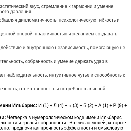
эстетический вкус, стремление к гармонии и умение
бого давления.
добавляя дипломатичность, психологическую гибкость и
адежной опорой, практичностью и желанием создавать
 к действию и внутреннюю независимость, помогающую не
ительность, собранность и умение держать удар в
ет наблюдательность, интуитивное чутье и способность к
езвость, ответственность и потребность в ясной,
мени Ильбарис:
И (1) + Л (4) + Ь (3) + Б (2) + А (1) + Р (9) +
ни:
Четверка в нумерологическом коде имени Ильбарис
дежности и зрелой собранности. Это число людей, которые
долго, предпочитая прочность эффектности и смысловую