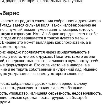
ти, родовых историях и локальных культурных
ьбарис
вается из редкого сочетания собранности, достоинства
й угадывается сильная воля. Такой человек обычно не
 но в нужный момент умеет занять позицию, которую
жную и взрослую. Имя Ильбарис нередко несет в себе
 с годами превращается в тонкое чувство меры и
. Внешне это может выглядеть как спокойствие, а в
 самоконтроля.
ис нередко проявляется через избирательность в
ыслу всего, что его окружает. Носитель такого имени
ий, поверхностных союзов и лишнего шума вокруг себя,
ые формулировки. Его сила часто не в напоре, а в
ние и не терять собственный внутренний лад. Именно
дко угадывается человек, у которого слово не
ость, собранность, достоинство, верность слову,
ельность, уважение к традиции, самообладание.
сть, упрямство, излишняя серьезность, недоверчивость,
моциональная сдержанность, трудность в быстрой
ругим.