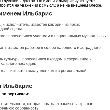
я глубокой и долгой. По имени Ильбарис чувствуется
строится на уважении к смыслу, а не на внешнем блеске.
 именем Ильбарис
ц и исполнитель, известен как один из ярких
адной сцены.
тист, прославился участием в национальных музыкальных
ант, известен работой в сфере народного и эстрадного
ль культуры, прославился вкладом в сохранение и
кального наследия.
итель, известен выступлениями в региональной
и Ильбарис
 по вертикали:
ствительности, которая помогает замечать скрытые
треннюю собранность.