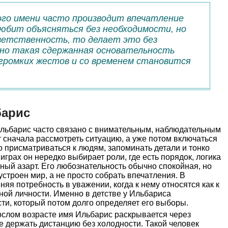
ого имени часто производит впечатление
любит объясняться без необходимости, но
ветственность, то делает это без
но такая сдержанная основательность
громких жестов и со временем становится
.
барис
льбарис часто связано с внимательным, наблюдательным
 сначала рассмотреть ситуацию, а уже потом включаться
о присматриваться к людям, запоминать детали и тонко
играх он нередко выбирает роли, где есть порядок, логика
чный азарт. Его любознательность обычно спокойная, но
 устроен мир, а не просто собрать впечатления. В
яя потребность в уважении, когда к нему относятся как к
ной личности. Именно в детстве у Ильбариса
ти, который потом долго определяет его выборы.
слом возрасте имя Ильбарис раскрывается через
ие держать дистанцию без холодности. Такой человек