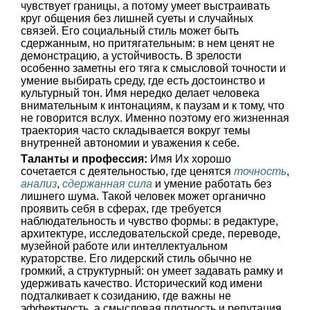
чувствует границы, а потому умеет выстраивать
круг общения без лишней суеты и случайных
связей. Его социальный стиль может быть
сдержанным, но притягательным: в нем ценят не
демонстрацию, а устойчивость. В зрелости
особенно заметны его тяга к смысловой точности и
умение выбирать среду, где есть достоинство и
культурный тон. Имя нередко делает человека
внимательным к интонациям, к паузам и к тому, что
не говорится вслух. Именно поэтому его жизненная
траектория часто складывается вокруг темы
внутренней автономии и уважения к себе.
Таланты и профессия:
Имя Их хорошо
сочетается с деятельностью, где ценятся
точность
,
анализ
,
сдержанная сила
и умение работать без
лишнего шума. Такой человек может органично
проявить себя в сферах, где требуется
наблюдательность и чувство формы: в редактуре,
архитектуре, исследовательской среде, переводе,
музейной работе или интеллектуальном
кураторстве. Его лидерский стиль обычно не
громкий, а структурный: он умеет задавать рамку и
удерживать качество. Исторический код имени
подталкивает к созиданию, где важны не
эффектность, а смысловая плотность и репутация