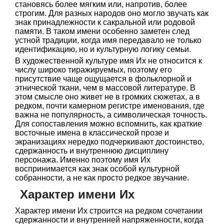
становясь более мягким или, напротив, более
строгим. Для разных народов оно могло звучать как
знак принадлежности к сакральной или родовой
памяти. В таком имени особенно заметен след
устной традиции, когда имя передавало не только
идентификацию, но и культурную логику семьи.
В художественной культуре имя Их не относится к
числу широко тиражируемых, поэтому его
присутствие чаще ощущается в фольклорной и
этнической ткани, чем в массовой литературе. В
этом смысле оно живет не в громких сюжетах, а в
редком, почти камерном регистре именования, где
важна не популярность, а символическая точность.
Для сопоставления можно вспомнить, как краткие
восточные имена в классической прозе и
экранизациях нередко подчеркивают достоинство,
сдержанность и внутреннюю дисциплину
персонажа. Именно поэтому имя Их
воспринимается как знак особой культурной
собранности, а не как просто редкое звучание.
Характер имени Их
Характер имени Их строится на редком сочетании
сдержанности и внутренней напряженности, когда