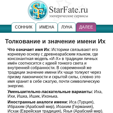
СОННИК
ИМЕНА
ЛУНА
ДАЛЕЕ
Толкование и значение имени Их
Что означает имя Их:
Историки связывают его
корневую основу с древнеарабским языком, где
консонантная модель «И-Х» в традиции личных
имён соотносится с идеей тонкого света и
внутренней собранности. В современной же
традиции значение имени Их чаще толкуют через
призму лаконичности и скрытой силы, словно это
имя хранит в себе сжатую, почти символическую
энергию.
Уменьшительно-ласкательные варианты:
Иха,
Ихи, Ишка, Ишик, Ихонька.
Иностранные аналоги имени:
Иса (Турция),
Ибрахим (Арабский мир), Иоахим (Германия),
Исхак (Еврейская традиция), Яхья (Арабский мир).