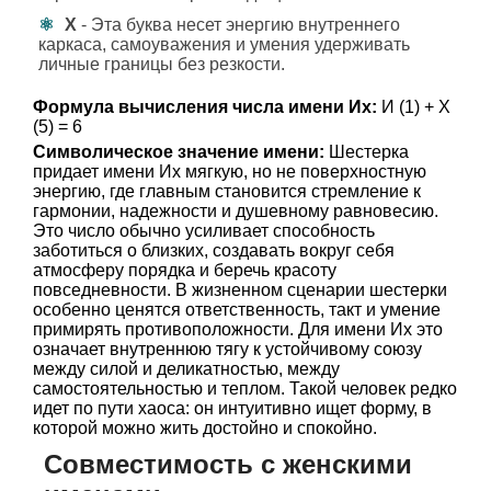
Х
- Эта буква несет энергию внутреннего
каркаса, самоуважения и умения удерживать
личные границы без резкости.
Формула вычисления числа имени Их:
И (1) + Х
(5) = 6
Символическое значение имени:
Шестерка
придает имени Их мягкую, но не поверхностную
энергию, где главным становится стремление к
гармонии, надежности и душевному равновесию.
Это число обычно усиливает способность
заботиться о близких, создавать вокруг себя
атмосферу порядка и беречь красоту
повседневности. В жизненном сценарии шестерки
особенно ценятся ответственность, такт и умение
примирять противоположности. Для имени Их это
означает внутреннюю тягу к устойчивому союзу
между силой и деликатностью, между
самостоятельностью и теплом. Такой человек редко
идет по пути хаоса: он интуитивно ищет форму, в
которой можно жить достойно и спокойно.
Совместимость с женскими