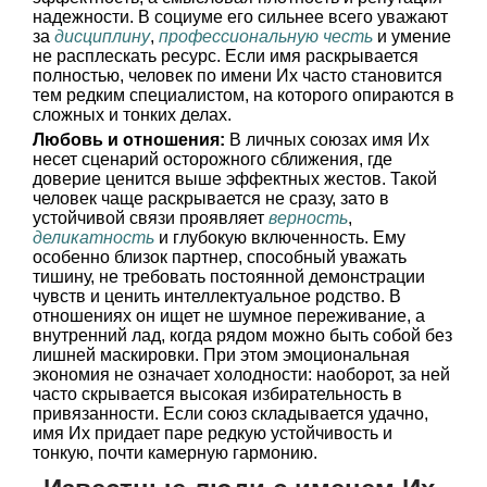
надежности. В социуме его сильнее всего уважают
за
дисциплину
,
профессиональную честь
и умение
не расплескать ресурс. Если имя раскрывается
полностью, человек по имени Их часто становится
тем редким специалистом, на которого опираются в
сложных и тонких делах.
Любовь и отношения:
В личных союзах имя Их
несет сценарий осторожного сближения, где
доверие ценится выше эффектных жестов. Такой
человек чаще раскрывается не сразу, зато в
устойчивой связи проявляет
верность
,
деликатность
и глубокую включенность. Ему
особенно близок партнер, способный уважать
тишину, не требовать постоянной демонстрации
чувств и ценить интеллектуальное родство. В
отношениях он ищет не шумное переживание, а
внутренний лад, когда рядом можно быть собой без
лишней маскировки. При этом эмоциональная
экономия не означает холодности: наоборот, за ней
часто скрывается высокая избирательность в
привязанности. Если союз складывается удачно,
имя Их придает паре редкую устойчивость и
тонкую, почти камерную гармонию.