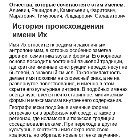
Отчества, которые сочетаются с этим именем:
Алиевич, Рашидович, Камильевич, Фаритович,
Маратович, Тимурович, Ильдарович, Салаватович.
История происхождения
имени Их
Имя Их относится к редким и лаконичным
антропонимам, в которых особенно заметна
древняя семантика звука и формы. Его корневая
основа восходит к восточной языковой традиции,
где краткие именные конструкции нередко несут не
бытовой, а знаковый смысл. Такая компактность
делает имя похожим на словесный знак, а не на
развернутое повествование, и именно в этом
скрыта его культурная интрига. В подобных именах
всегда чувствуется нечто старинное: минимализм
формы и максимализм внутреннего содержания.
Географически подобные именные формы
встречаются в арабоязычной среде, а также в
регионах, где исламская и тюркская традиции
соседствовали веками. При переходе в другие
культурные контексты имя сохраняло свою
краткость, но обретало новые оттенки звучания,