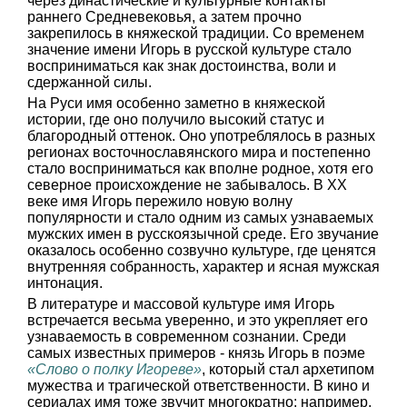
через династические и культурные контакты
раннего Средневековья, а затем прочно
закрепилось в княжеской традиции. Со временем
значение имени Игорь в русской культуре стало
восприниматься как знак достоинства, воли и
сдержанной силы.
На Руси имя особенно заметно в княжеской
истории, где оно получило высокий статус и
благородный оттенок. Оно употреблялось в разных
регионах восточнославянского мира и постепенно
стало восприниматься как вполне родное, хотя его
северное происхождение не забывалось. В XX
веке имя Игорь пережило новую волну
популярности и стало одним из самых узнаваемых
мужских имен в русскоязычной среде. Его звучание
оказалось особенно созвучно культуре, где ценятся
внутренняя собранность, характер и ясная мужская
интонация.
В литературе и массовой культуре имя Игорь
встречается весьма уверенно, и это укрепляет его
узнаваемость в современном сознании. Среди
самых известных примеров - князь Игорь в поэме
«Слово о полку Игореве»
, который стал архетипом
мужества и трагической ответственности. В кино и
сериалах имя тоже звучит многократно: например,