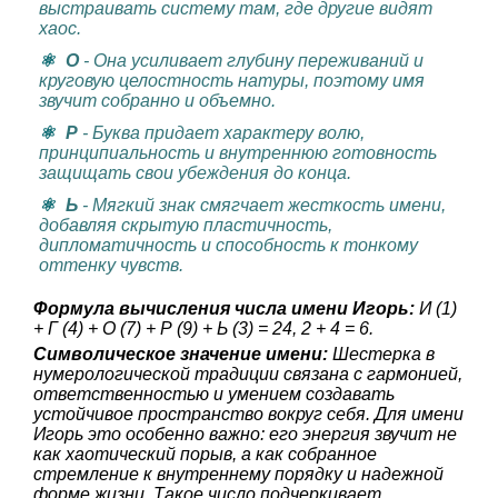
выстраивать систему там, где другие видят
хаос.
О
- Она усиливает глубину переживаний и
круговую целостность натуры, поэтому имя
звучит собранно и объемно.
Р
- Буква придает характеру волю,
принципиальность и внутреннюю готовность
защищать свои убеждения до конца.
Ь
- Мягкий знак смягчает жесткость имени,
добавляя скрытую пластичность,
дипломатичность и способность к тонкому
оттенку чувств.
Формула вычисления числа имени Игорь:
И (1)
+ Г (4) + О (7) + Р (9) + Ь (3) = 24, 2 + 4 = 6.
Символическое значение имени:
Шестерка в
нумерологической традиции связана с гармонией,
ответственностью и умением создавать
устойчивое пространство вокруг себя. Для имени
Игорь это особенно важно: его энергия звучит не
как хаотический порыв, а как собранное
стремление к внутреннему порядку и надежной
форме жизни. Такое число подчеркивает