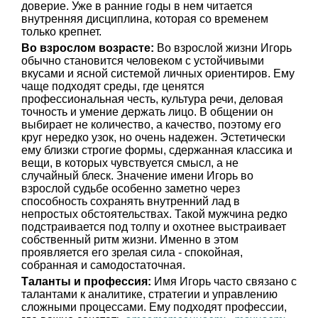
доверие. Уже в ранние годы в нем читается
внутренняя дисциплина, которая со временем
только крепнет.
Во взрослом возрасте:
Во взрослой жизни Игорь
обычно становится человеком с устойчивыми
вкусами и ясной системой личных ориентиров. Ему
чаще подходят среды, где ценятся
профессиональная честь, культура речи, деловая
точность и умение держать лицо. В общении он
выбирает не количество, а качество, поэтому его
круг нередко узок, но очень надежен. Эстетически
ему близки строгие формы, сдержанная классика и
вещи, в которых чувствуется смысл, а не
случайный блеск. Значение имени Игорь во
взрослой судьбе особенно заметно через
способность сохранять внутренний лад в
непростых обстоятельствах. Такой мужчина редко
подстраивается под толпу и охотнее выстраивает
собственный ритм жизни. Именно в этом
проявляется его зрелая сила - спокойная,
собранная и самодостаточная.
Таланты и профессия:
Имя Игорь часто связано с
талантами к аналитике, стратегии и управлению
сложными процессами. Ему подходят профессии,