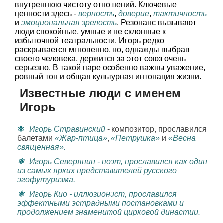
внутреннюю чистоту отношений. Ключевые
ценности здесь -
верность
,
доверие
,
тактичность
и
эмоциональная зрелость
. Резонанс вызывают
люди спокойные, умные и не склонные к
избыточной театральности. Игорь редко
раскрывается мгновенно, но, однажды выбрав
своего человека, держится за этот союз очень
серьезно. В такой паре особенно важны уважение,
ровный тон и общая культурная интонация жизни.
Известные люди с именем
Игорь
Игорь Стравинский
- композитор, прославился
балетами
«Жар-птица»
,
«Петрушка»
и
«Весна
священная».
Игорь Северянин
- поэт, прославился как один
из самых ярких представителей русского
эгофутуризма.
Игорь Кио
- иллюзионист, прославился
эффектными эстрадными постановками и
продолжением знаменитой цирковой династии.