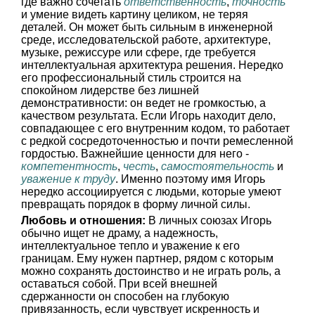
где важно сочетать
ответственность
,
точность
и умение видеть картину целиком, не теряя
деталей. Он может быть сильным в инженерной
среде, исследовательской работе, архитектуре,
музыке, режиссуре или сфере, где требуется
интеллектуальная архитектура решения. Нередко
его профессиональный стиль строится на
спокойном лидерстве без лишней
демонстративности: он ведет не громкостью, а
качеством результата. Если Игорь находит дело,
совпадающее с его внутренним кодом, то работает
с редкой сосредоточенностью и почти ремесленной
гордостью. Важнейшие ценности для него -
компетентность
,
честь
,
самостоятельность
и
уважение к труду
. Именно поэтому имя Игорь
нередко ассоциируется с людьми, которые умеют
превращать порядок в форму личной силы.
Любовь и отношения:
В личных союзах Игорь
обычно ищет не драму, а надежность,
интеллектуальное тепло и уважение к его
границам. Ему нужен партнер, рядом с которым
можно сохранять достоинство и не играть роль, а
оставаться собой. При всей внешней
сдержанности он способен на глубокую
привязанность, если чувствует искренность и