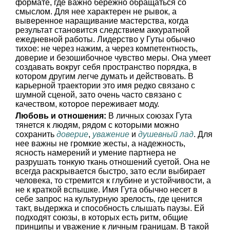
формате, где важно бережно обращаться со
смыслом. Для нее характерен не рывок, а
выверенное наращивание мастерства, когда
результат становится следствием аккуратной
ежедневной работы. Лидерство у Гуты обычно
тихое: не через нажим, а через компетентность,
доверие и безошибочное чувство меры. Она умеет
создавать вокруг себя пространство порядка, в
котором другим легче думать и действовать. В
карьерной траектории это имя редко связано с
шумной сценой, зато очень часто связано с
качеством, которое переживает моду.
Любовь и отношения:
В личных союзах Гута
тянется к людям, рядом с которыми можно
сохранить
доверие
,
уважение
и
душевный лад
. Для
нее важны не громкие жесты, а надежность,
ясность намерений и умение партнера не
разрушать тонкую ткань отношений суетой. Она не
всегда раскрывается быстро, зато если выбирает
человека, то стремится к глубине и устойчивости, а
не к краткой вспышке. Имя Гута обычно несет в
себе запрос на культурную зрелость, где ценится
такт, выдержка и способность слышать паузы. Ей
подходят союзы, в которых есть ритм, общие
принципы и уважение к личным границам. В такой