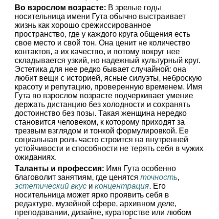
Во взрослом возрасте:
В зрелые годы
носительница имени Гута обычно выстраивает
жизнь как хорошо срежиссированное
пространство, где у каждого круга общения есть
свое место и свой тон. Она ценит не количество
контактов, а их качество, и потому вокруг нее
складывается узкий, но надежный культурный круг.
Эстетика для нее редко бывает случайной: она
любит вещи с историей, ясные силуэты, неброскую
красоту и репутацию, проверенную временем. Имя
Гута во взрослом возрасте подчеркивает умение
держать дистанцию без холодности и сохранять
достоинство без позы. Такая женщина нередко
становится человеком, к которому приходят за
трезвым взглядом и тонкой формулировкой. Ее
социальная роль часто строится на внутренней
устойчивости и способности не терять себя в чужих
ожиданиях.
Таланты и профессия:
Имя Гута особенно
благоволит занятиям, где ценятся
точность
,
эстетический вкус
и
концентрация
. Его
носительница может ярко проявить себя в
редактуре, музейной сфере, архивном деле,
преподавании, дизайне, кураторстве или любом