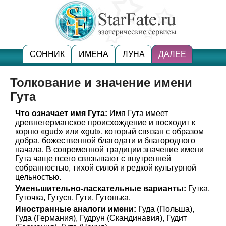
СОННИК
ИМЕНА
ЛУНА
ДАЛЕЕ
Толкование и значение имени
Гута
Что означает имя Гута:
Имя Гута имеет
древнегерманское происхождение и восходит к
корню «gud» или «gut», который связан с образом
добра, божественной благодати и благородного
начала. В современной традиции значение имени
Гута чаще всего связывают с внутренней
собранностью, тихой силой и редкой культурной
цельностью.
Уменьшительно-ласкательные варианты:
Гутка,
Гуточка, Гутуся, Гути, Гутонька.
Иностранные аналоги имени:
Гуда (Польша),
Гуда (Германия), Гудрун (Скандинавия), Гудит