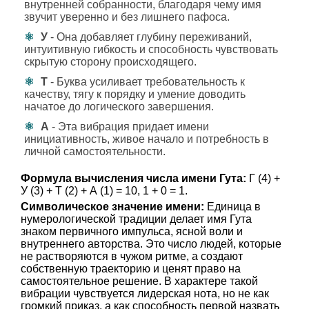
внутренней собранности, благодаря чему имя
звучит уверенно и без лишнего пафоса.
У
- Она добавляет глубину переживаний,
интуитивную гибкость и способность чувствовать
скрытую сторону происходящего.
Т
- Буква усиливает требовательность к
качеству, тягу к порядку и умение доводить
начатое до логического завершения.
А
- Эта вибрация придает имени
инициативность, живое начало и потребность в
личной самостоятельности.
Формула вычисления числа имени Гута:
Г (4) +
У (3) + Т (2) + А (1) = 10, 1 + 0 = 1.
Символическое значение имени:
Единица в
нумерологической традиции делает имя Гута
знаком первичного импульса, ясной воли и
внутреннего авторства. Это число людей, которые
не растворяются в чужом ритме, а создают
собственную траекторию и ценят право на
самостоятельное решение. В характере такой
вибрации чувствуется лидерская нота, но не как
громкий приказ, а как способность первой назвать