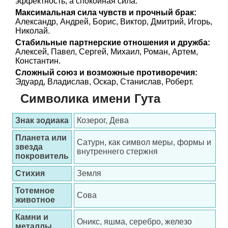
эффектность, а спокойная сила.
Максимальная сила чувств и прочный брак:
Александр, Андрей, Борис, Виктор, Дмитрий, Игорь,
Николай.
Стабильные партнерские отношения и дружба:
Алексей, Павел, Сергей, Михаил, Роман, Артем,
Константин.
Сложный союз и возможные противоречия:
Эдуард, Владислав, Оскар, Станислав, Роберт.
Символика имени Гута
Знак зодиака
Козерог, Дева
Планета или
Сатурн, как символ меры, формы и
звезда
внутреннего стержня
покровитель
Стихия
Земля
Тотемное
Сова
животное
Камни и
Оникс, яшма, серебро, железо
металлы