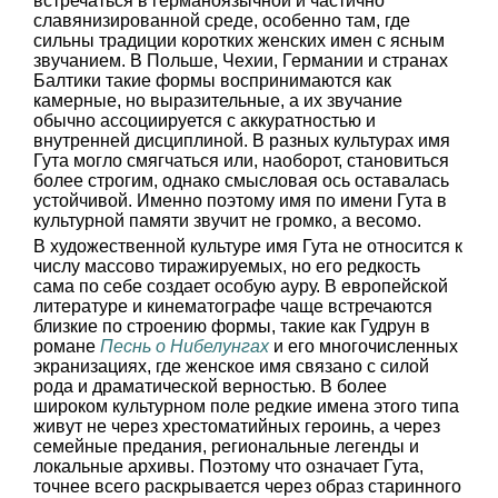
встречаться в германоязычной и частично
славянизированной среде, особенно там, где
сильны традиции коротких женских имен с ясным
звучанием. В Польше, Чехии, Германии и странах
Балтики такие формы воспринимаются как
камерные, но выразительные, а их звучание
обычно ассоциируется с аккуратностью и
внутренней дисциплиной. В разных культурах имя
Гута могло смягчаться или, наоборот, становиться
более строгим, однако смысловая ось оставалась
устойчивой. Именно поэтому имя по имени Гута в
культурной памяти звучит не громко, а весомо.
В художественной культуре имя Гута не относится к
числу массово тиражируемых, но его редкость
сама по себе создает особую ауру. В европейской
литературе и кинематографе чаще встречаются
близкие по строению формы, такие как Гудрун в
романе
Песнь о Нибелунгах
и его многочисленных
экранизациях, где женское имя связано с силой
рода и драматической верностью. В более
широком культурном поле редкие имена этого типа
живут не через хрестоматийных героинь, а через
семейные предания, региональные легенды и
локальные архивы. Поэтому что означает Гута,
точнее всего раскрывается через образ старинного