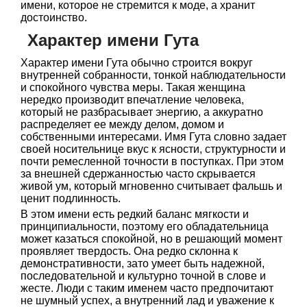
имени, которое не стремится к моде, а хранит
достоинство.
Характер имени Гута
Характер имени Гута обычно строится вокруг
внутренней собранности, тонкой наблюдательности
и спокойного чувства меры. Такая женщина
нередко производит впечатление человека,
который не разбрасывает энергию, а аккуратно
распределяет ее между делом, домом и
собственными интересами. Имя Гута словно задает
своей носительнице вкус к ясности, структурности и
почти ремесленной точности в поступках. При этом
за внешней сдержанностью часто скрывается
живой ум, который мгновенно считывает фальшь и
ценит подлинность.
В этом имени есть редкий баланс мягкости и
принципиальности, поэтому его обладательница
может казаться спокойной, но в решающий момент
проявляет твердость. Она редко склонна к
демонстративности, зато умеет быть надежной,
последовательной и культурно точной в слове и
жесте. Люди с таким именем часто предпочитают
не шумный успех, а внутренний лад и уважение к