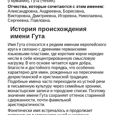
(Германия), Гута (Чехия).
Отчества, которые сочетаются с этим именем:
Александровна, Андреевна, Борисовна,
Викторовна, Дмитриевна, Игоревна, Николаевна,
Сергеевна, Павловна.
История происхождения
имени Гута
Имя Гута относится к редким именам европейского
круга и связано с древними германскими
языковыми пластами, где короткие корни нередко
несли в себе концентрированную смысловую
нагрузку. В его основе читается идея добра,
благости и достойного порядка, что особенно
характерно для имен, рожденных на пересечении
дохристианской и христианской традиции.
Подобные имена часто переходили из устной речи
в письменную культуру через семейные хроники,
монастырские записи и городские списки. Поэтому
значение имени Гута сохраняет оттенок старинной
сдержанности, почти фамильной
аристократичности.
Фонетически имя встречалось и продолжает