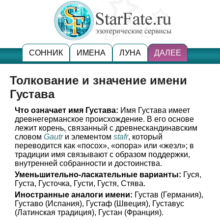
СОННИК
ИМЕНА
ЛУНА
ДАЛЕЕ
Толкование и значение имени
Густава
Что означает имя Густава:
Имя Густава имеет
древнегерманское происхождение. В его основе
лежит корень, связанный с древнескандинавским
словом
Gautr
и элементом
stafr
, который
переводится как «посох», «опора» или «жезл»; в
традиции имя связывают с образом поддержки,
внутренней собранности и достоинства.
Уменьшительно-ласкательные варианты:
Гуся,
Густа, Густочка, Густи, Густя, Стява.
Иностранные аналоги имени:
Густав (Германия),
Густаво (Испания), Густаф (Швеция), Густавус
(Латинская традиция), Густан (Франция).