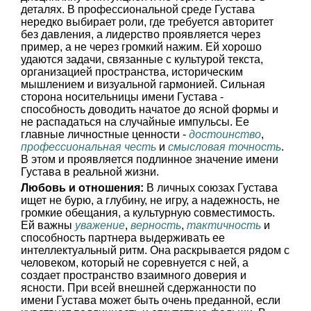
деталях. В профессиональной среде Густава
нередко выбирает роли, где требуется авторитет
без давления, а лидерство проявляется через
пример, а не через громкий нажим. Ей хорошо
удаются задачи, связанные с культурой текста,
организацией пространства, историческим
мышлением и визуальной гармонией. Сильная
сторона носительницы имени Густава -
способность доводить начатое до ясной формы и
не распадаться на случайные импульсы. Ее
главные личностные ценности -
достоинство
,
профессиональная честь
и
смысловая точность
.
В этом и проявляется подлинное значение имени
Густава в реальной жизни.
Любовь и отношения:
В личных союзах Густава
ищет не бурю, а глубину, не игру, а надежность, не
громкие обещания, а культурную совместимость.
Ей важны
уважение
,
верность
,
тактичность
и
способность партнера выдерживать ее
интеллектуальный ритм. Она раскрывается рядом с
человеком, который не соревнуется с ней, а
создает пространство взаимного доверия и
ясности. При всей внешней сдержанности по
имени Густава может быть очень преданной, если