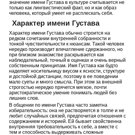
значение имени Густава в культуре считывается не
только как лингвистический факт, но и как образ
человека, который умеет не расплескать себя.
Характер имени Густава
Характер имени Густава обычно строится на
редком сочетании внутренней собранности и
тонкой чувствительности к нюансам. Такой человек
нередко производит впечатление сдержанного, но
при близком знакомстве раскрывается как
наблюдательный, точный в оценках и очень верный
собственным принципам. Имя Густава как будто
наделяет носительницу вкусом к ясности, структуре
и достойной дистанции, поэтому в ее поведении
мало суеты и много смысла. При этом за внешней
строгостью нередко прячется мягкое, почти
аристократическое умение понимать людей без
лишних слов.
В общении по имени Густава часто заметна
избирательность: она не растворяется в толпе и не
любит случайных связей, предпочитая отношения с
содержанием и историей. Ей бывает свойственна
внутренняя требовательность к себе, а вместе с
тем и способность выдерживать сложные