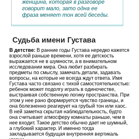
женщина, которая в разговоре
говорит мало, зато одна ее
фраза меняет тон всей беседы.
Судьба имени Густава
В детстве:
В ранние годы Густава нередко кажется
взрослой раньше времени, хотя ее детскость
выражается не в шумности, а в внимательном
исследовании мира. Она любит разбирать
предметы по смыслу, замечать детали, задавать
вопросы, на которые не всегда ждут ответа. Имя
Густава часто связано с тихой самостоятельностью:
ребенок может подолгу играть в одиночестве,
выстраивая собственную логику пространства. При
этом у нее рано формируется чувство границы, и
она болезненно реагирует на грубый тон или хаос.
В ней заметна скрытая наблюдательность, будто
она считывает атмосферу комнаты раньше, чем в
нее входит. Такое детство обычно дает не шумный,
а глубокий характер. И именно тогда
закладывается будущая внутренняя вертикаль