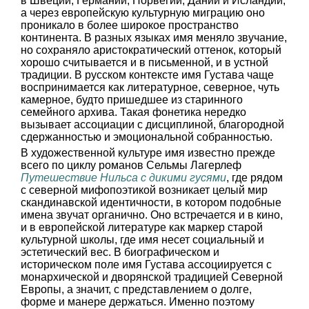
в Швеции, Германии, Норвегии, Дании и Исландии,
а через европейскую культурную миграцию оно
проникало в более широкое пространство
континента. В разных языках имя меняло звучание,
но сохраняло аристократический оттенок, который
хорошо считывается и в письменной, и в устной
традиции. В русском контексте имя Густава чаще
воспринимается как литературное, северное, чуть
камерное, будто пришедшее из старинного
семейного архива. Такая фонетика нередко
вызывает ассоциации с дисциплиной, благородной
сдержанностью и эмоциональной собранностью.
В художественной культуре имя известно прежде
всего по циклу романов Сельмы Лагерлеф
Путешествие Нильса с дикими гусями
, где рядом
с северной мифопоэтикой возникает целый мир
скандинавской идентичности, в котором подобные
имена звучат органично. Оно встречается и в кино,
и в европейской литературе как маркер старой
культурной школы, где имя несет социальный и
эстетический вес. В биографическом и
историческом поле имя Густава ассоциируется с
монархической и дворянской традицией Северной
Европы, а значит, с представлением о долге,
форме и манере держаться. Именно поэтому