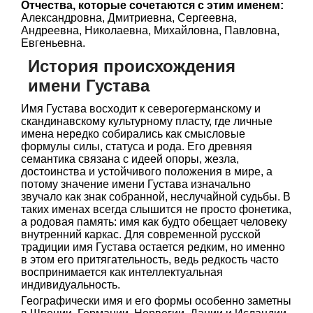
Отчества, которые сочетаются с этим именем:
Александровна, Дмитриевна, Сергеевна,
Андреевна, Николаевна, Михайловна, Павловна,
Евгеньевна.
История происхождения
имени Густава
Имя Густава восходит к северогерманскому и
скандинавскому культурному пласту, где личные
имена нередко собирались как смысловые
формулы силы, статуса и рода. Его древняя
семантика связана с идеей опоры, жезла,
достоинства и устойчивого положения в мире, а
потому значение имени Густава изначально
звучало как знак собранной, неслучайной судьбы. В
таких именах всегда слышится не просто фонетика,
а родовая память: имя как будто обещает человеку
внутренний каркас. Для современной русской
традиции имя Густава остается редким, но именно
в этом его притягательность, ведь редкость часто
воспринимается как интеллектуальная
индивидуальность.
Географически имя и его формы особенно заметны