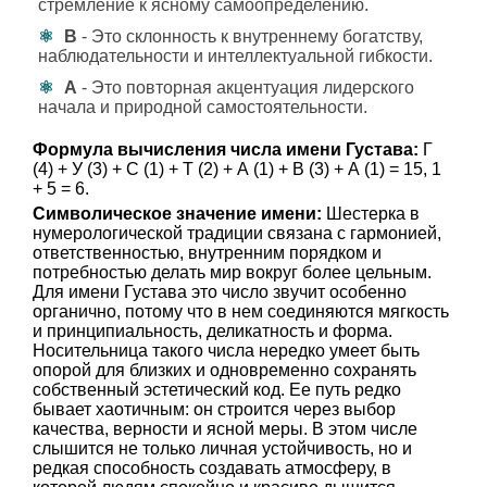
стремление к ясному самоопределению.
В
- Это склонность к внутреннему богатству,
наблюдательности и интеллектуальной гибкости.
А
- Это повторная акцентуация лидерского
начала и природной самостоятельности.
Формула вычисления числа имени Густава:
Г
(4) + У (3) + С (1) + Т (2) + А (1) + В (3) + А (1) = 15, 1
+ 5 = 6.
Символическое значение имени:
Шестерка в
нумерологической традиции связана с гармонией,
ответственностью, внутренним порядком и
потребностью делать мир вокруг более цельным.
Для имени Густава это число звучит особенно
органично, потому что в нем соединяются мягкость
и принципиальность, деликатность и форма.
Носительница такого числа нередко умеет быть
опорой для близких и одновременно сохранять
собственный эстетический код. Ее путь редко
бывает хаотичным: он строится через выбор
качества, верности и ясной меры. В этом числе
слышится не только личная устойчивость, но и
редкая способность создавать атмосферу, в