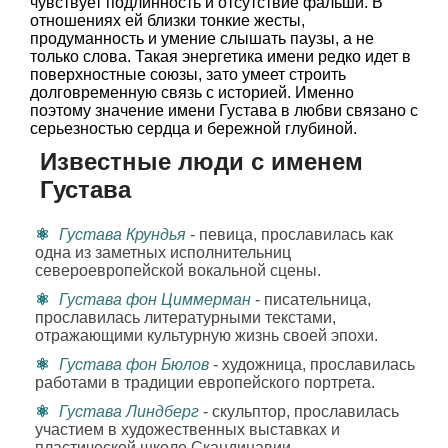
чувствует подлинность и отсутствие фальши. В
отношениях ей близки тонкие жесты,
продуманность и умение слышать паузы, а не
только слова. Такая энергетика имени редко идет в
поверхностные союзы, зато умеет строить
долговременную связь с историей. Именно
поэтому значение имени Густава в любви связано с
серьезностью сердца и бережной глубиной.
Известные люди с именем
Густава
Густава Крундья
- певица, прославилась как
одна из заметных исполнительниц
североевропейской вокальной сцены.
Густава фон Циммерман
- писательница,
прославилась литературными текстами,
отражающими культурную жизнь своей эпохи.
Густава фон Бюлов
- художница, прославилась
работами в традиции европейского портрета.
Густава Линдберг
- скульптор, прославилась
участием в художественных выставках и
пластической школе Скандинавии.