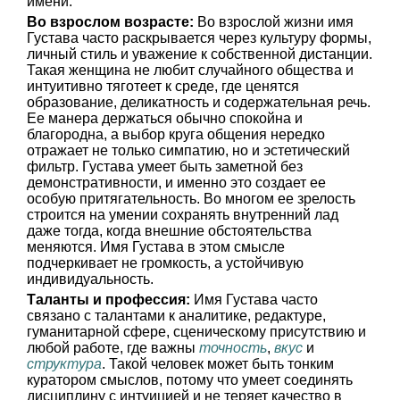
имени.
Во взрослом возрасте:
Во взрослой жизни имя
Густава часто раскрывается через культуру формы,
личный стиль и уважение к собственной дистанции.
Такая женщина не любит случайного общества и
интуитивно тяготеет к среде, где ценятся
образование, деликатность и содержательная речь.
Ее манера держаться обычно спокойна и
благородна, а выбор круга общения нередко
отражает не только симпатию, но и эстетический
фильтр. Густава умеет быть заметной без
демонстративности, и именно это создает ее
особую притягательность. Во многом ее зрелость
строится на умении сохранять внутренний лад
даже тогда, когда внешние обстоятельства
меняются. Имя Густава в этом смысле
подчеркивает не громкость, а устойчивую
индивидуальность.
Таланты и профессия:
Имя Густава часто
связано с талантами к аналитике, редактуре,
гуманитарной сфере, сценическому присутствию и
любой работе, где важны
точность
,
вкус
и
структура
. Такой человек может быть тонким
куратором смыслов, потому что умеет соединять
дисциплину с интуицией и не теряет качество в