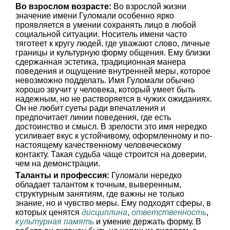
Во взрослом возрасте:
Во взрослой жизни
значение имени Гуломали особенно ярко
проявляется в умении сохранять лицо в любой
социальной ситуации. Носитель имени часто
тяготеет к кругу людей, где уважают слово, личные
границы и культурную форму общения. Ему близки
сдержанная эстетика, традиционная манера
поведения и ощущение внутренней меры, которое
невозможно подделать. Имя Гуломали обычно
хорошо звучит у человека, который умеет быть
надежным, но не растворяется в чужих ожиданиях.
Он не любит суеты ради впечатления и
предпочитает линии поведения, где есть
достоинство и смысл. В зрелости это имя нередко
усиливает вкус к устойчивому, оформленному и по-
настоящему качественному человеческому
контакту. Такая судьба чаще строится на доверии,
чем на демонстрации.
Таланты и профессия:
Гуломали нередко
обладает талантом к точным, выверенным,
структурным занятиям, где важны не только
знание, но и чувство меры. Ему подходят сферы, в
которых ценятся
дисциплина
,
ответственность
,
культурная память
и умение держать форму. В