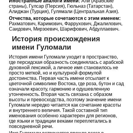
Иностранные аналоги имени:
Али (Арабские
страны), Гулсар (Персия), Гюльназ (Татарстан),
Алиджан (Турция), Гулямали (Центральная Азия).
Отчества, которые сочетаются с этим именем:
Рахматович, Каримович, Фаррухович, Джалилович,
Саидович, Мирзоевич, Шарифович, Абдуллаевич.
История происхождения
имени Гуломали
История имени Гуломали уходит в пространство,
где персидская образность соединялась с арабской
духовной лексикой, а личное имя становилось не
просто меткой, но и культурной формулой
достоинства. Первая часть имени отсылает к
цветочной символике Востока, где роза, бутон и сад
означали красоту, гармонию и одушевленную
утонченность. Вторая часть связана с образом
высоты и превосходства, поэтому значение имени
Гуломали нередко читается как сочетание красоты
и внутреннего величия. Такой составной тип
именования особенно характерен для регионов,
где языки и традиции веками переплетались в
повседневной речи.