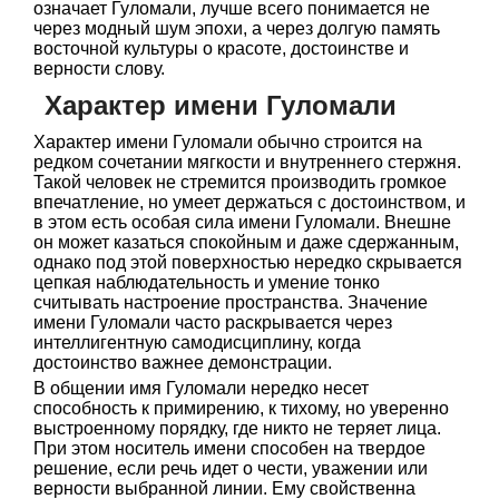
означает Гуломали, лучше всего понимается не
через модный шум эпохи, а через долгую память
восточной культуры о красоте, достоинстве и
верности слову.
Характер имени Гуломали
Характер имени Гуломали обычно строится на
редком сочетании мягкости и внутреннего стержня.
Такой человек не стремится производить громкое
впечатление, но умеет держаться с достоинством, и
в этом есть особая сила имени Гуломали. Внешне
он может казаться спокойным и даже сдержанным,
однако под этой поверхностью нередко скрывается
цепкая наблюдательность и умение тонко
считывать настроение пространства. Значение
имени Гуломали часто раскрывается через
интеллигентную самодисциплину, когда
достоинство важнее демонстрации.
В общении имя Гуломали нередко несет
способность к примирению, к тихому, но уверенно
выстроенному порядку, где никто не теряет лица.
При этом носитель имени способен на твердое
решение, если речь идет о чести, уважении или
верности выбранной линии. Ему свойственна