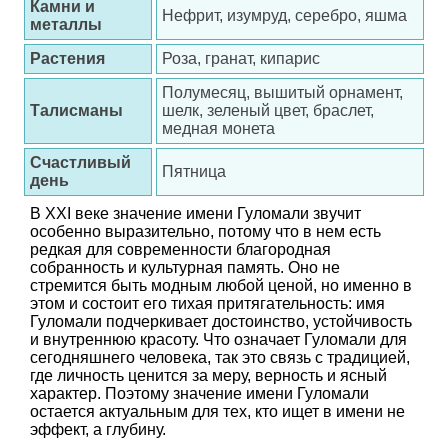
Камни и
Нефрит, изумруд, серебро, яшма
металлы
Растения
Роза, гранат, кипарис
Полумесяц, вышитый орнамент,
Талисманы
шелк, зеленый цвет, браслет,
медная монета
Счастливый
Пятница
день
В XXI веке значение имени Гуломали звучит
особенно выразительно, потому что в нем есть
редкая для современности благородная
собранность и культурная память. Оно не
стремится быть модным любой ценой, но именно в
этом и состоит его тихая притягательность: имя
Гуломали подчеркивает достоинство, устойчивость
и внутреннюю красоту. Что означает Гуломали для
сегодняшнего человека, так это связь с традицией,
где личность ценится за меру, верность и ясный
характер. Поэтому значение имени Гуломали
остается актуальным для тех, кто ищет в имени не
эффект, а глубину.