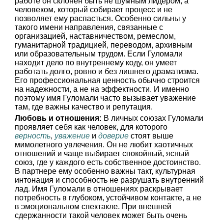
работе он склонен быть не шумным лидером, а
человеком, который собирает процесс и не
позволяет ему распасться. Особенно сильны у
такого имени направления, связанные с
организацией, наставничеством, ремеслом,
гуманитарной традицией, переводом, архивным
или образовательным трудом. Если Гуломали
находит дело по внутреннему коду, он умеет
работать долго, ровно и без лишнего драматизма.
Его профессиональная ценность обычно строится
на надежности, а не на эффектности. И именно
поэтому имя Гуломали часто вызывает уважение
там, где важны качество и репутация.
Любовь и отношения:
В личных союзах Гуломали
проявляет себя как человек, для которого
верность
,
уважение
и
доверие
стоят выше
мимолетного увлечения. Он не любит хаотичных
отношений и чаще выбирает спокойный, ясный
союз, где у каждого есть собственное достоинство.
В партнере ему особенно важны такт, культурная
интонация и способность не разрушать внутренний
лад. Имя Гуломали в отношениях раскрывает
потребность в глубоком, устойчивом контакте, а не
в эмоциональном спектакле. При внешней
сдержанности такой человек может быть очень