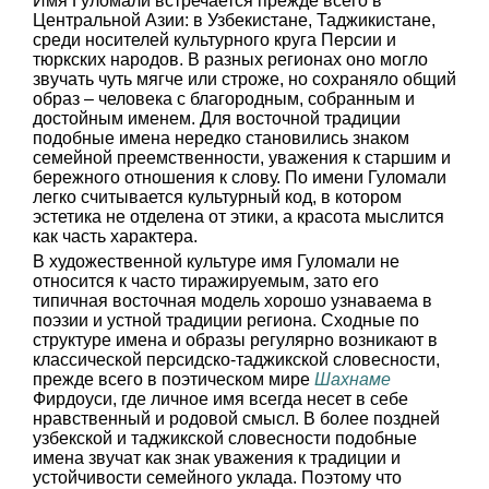
Имя Гуломали встречается прежде всего в
Центральной Азии: в Узбекистане, Таджикистане,
среди носителей культурного круга Персии и
тюркских народов. В разных регионах оно могло
звучать чуть мягче или строже, но сохраняло общий
образ – человека с благородным, собранным и
достойным именем. Для восточной традиции
подобные имена нередко становились знаком
семейной преемственности, уважения к старшим и
бережного отношения к слову. По имени Гуломали
легко считывается культурный код, в котором
эстетика не отделена от этики, а красота мыслится
как часть характера.
В художественной культуре имя Гуломали не
относится к часто тиражируемым, зато его
типичная восточная модель хорошо узнаваема в
поэзии и устной традиции региона. Сходные по
структуре имена и образы регулярно возникают в
классической персидско-таджикской словесности,
прежде всего в поэтическом мире
Шахнаме
Фирдоуси, где личное имя всегда несет в себе
нравственный и родовой смысл. В более поздней
узбекской и таджикской словесности подобные
имена звучат как знак уважения к традиции и
устойчивости семейного уклада. Поэтому что