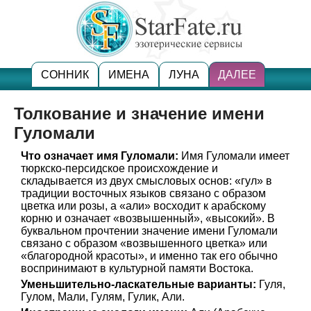
СОННИК
ИМЕНА
ЛУНА
ДАЛЕЕ
Толкование и значение имени
Гуломали
Что означает имя Гуломали:
Имя Гуломали имеет
тюркско-персидское происхождение и
складывается из двух смысловых основ: «гул» в
традиции восточных языков связано с образом
цветка или розы, а «али» восходит к арабскому
корню и означает «возвышенный», «высокий». В
буквальном прочтении значение имени Гуломали
связано с образом «возвышенного цветка» или
«благородной красоты», и именно так его обычно
воспринимают в культурной памяти Востока.
Уменьшительно-ласкательные варианты:
Гуля,
Гулом, Мали, Гулям, Гулик, Али.