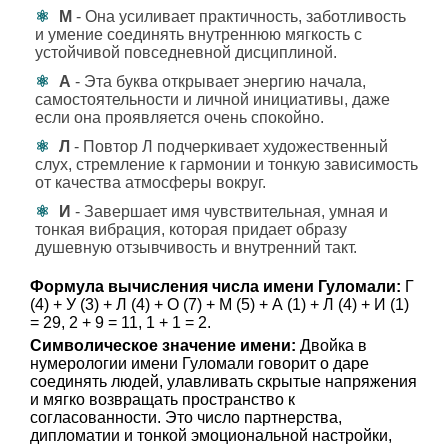
М
- Она усиливает практичность, заботливость
и умение соединять внутреннюю мягкость с
устойчивой повседневной дисциплиной.
А
- Эта буква открывает энергию начала,
самостоятельности и личной инициативы, даже
если она проявляется очень спокойно.
Л
- Повтор Л подчеркивает художественный
слух, стремление к гармонии и тонкую зависимость
от качества атмосферы вокруг.
И
- Завершает имя чувствительная, умная и
тонкая вибрация, которая придает образу
душевную отзывчивость и внутренний такт.
Формула вычисления числа имени Гуломали:
Г
(4) + У (3) + Л (4) + О (7) + М (5) + А (1) + Л (4) + И (1)
= 29, 2 + 9 = 11, 1 + 1 = 2.
Символическое значение имени:
Двойка в
нумерологии имени Гуломали говорит о даре
соединять людей, улавливать скрытые напряжения
и мягко возвращать пространство к
согласованности. Это число партнерства,
дипломатии и тонкой эмоциональной настройки,