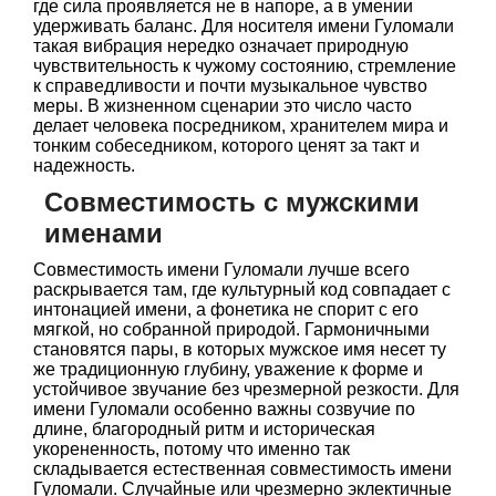
где сила проявляется не в напоре, а в умении
удерживать баланс. Для носителя имени Гуломали
такая вибрация нередко означает природную
чувствительность к чужому состоянию, стремление
к справедливости и почти музыкальное чувство
меры. В жизненном сценарии это число часто
делает человека посредником, хранителем мира и
тонким собеседником, которого ценят за такт и
надежность.
Совместимость с мужскими
именами
Совместимость имени Гуломали лучше всего
раскрывается там, где культурный код совпадает с
интонацией имени, а фонетика не спорит с его
мягкой, но собранной природой. Гармоничными
становятся пары, в которых мужское имя несет ту
же традиционную глубину, уважение к форме и
устойчивое звучание без чрезмерной резкости. Для
имени Гуломали особенно важны созвучие по
длине, благородный ритм и историческая
укорененность, потому что именно так
складывается естественная совместимость имени
Гуломали. Случайные или чрезмерно эклектичные