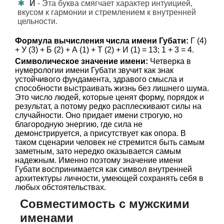
И
- Эта буква смягчает характер интуицией,
вкусом к гармонии и стремлением к внутренней
цельности.
Формула вычисления числа имени Губати:
Г (4)
+ У (3) + Б (2) + А (1) + Т (2) + И (1) = 13; 1 + 3 = 4.
Символическое значение имени:
Четверка в
нумерологии имени Губати звучит как знак
устойчивого фундамента, здравого смысла и
способности выстраивать жизнь без лишнего шума.
Это число людей, которые ценят форму, порядок и
результат, а потому редко расплескивают силы на
случайности. Оно придает имени строгую, но
благородную энергию, где сила не
демонстрируется, а присутствует как опора. В
таком сценарии человек не стремится быть самым
заметным, зато нередко оказывается самым
надежным. Именно поэтому значение имени
Губати воспринимается как символ внутренней
архитектуры личности, умеющей сохранять себя в
любых обстоятельствах.
Совместимость с мужскими
именами