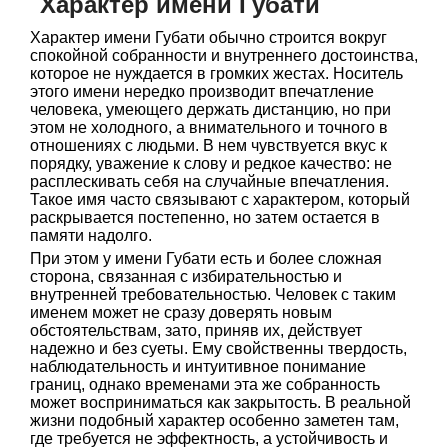
Характер имени Губати
Характер имени Губати обычно строится вокруг
спокойной собранности и внутреннего достоинства,
которое не нуждается в громких жестах. Носитель
этого имени нередко производит впечатление
человека, умеющего держать дистанцию, но при
этом не холодного, а внимательного и точного в
отношениях с людьми. В нем чувствуется вкус к
порядку, уважение к слову и редкое качество: не
расплескивать себя на случайные впечатления.
Такое имя часто связывают с характером, который
раскрывается постепенно, но затем остается в
памяти надолго.
При этом у имени Губати есть и более сложная
сторона, связанная с избирательностью и
внутренней требовательностью. Человек с таким
именем может не сразу доверять новым
обстоятельствам, зато, приняв их, действует
надежно и без суеты. Ему свойственны твердость,
наблюдательность и интуитивное понимание
границ, однако временами эта же собранность
может восприниматься как закрытость. В реальной
жизни подобный характер особенно заметен там,
где требуется не эффектность, а устойчивость и