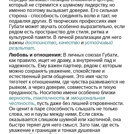
который не стремится к шумному лидерству, но
именно поэтому вызывает доверие. Его сильная
сторона - способность соединять волю и такт, не
подавляя других. В творческих профессиях имя
Губати может звучать особенно выразительно, если
рядом есть пространство для стиля, ритма и
культурной памяти. В личной реализации для него
важны
достоинство
,
качество
и
устойчивый
результат
.
Любовь и отношения:
В личных союзах Губати,
как правило, ищет не драму, а внутренний лад и
надежность. Ему важен партнер, рядом с которым
можно сохранять уважение, спокойствие и
естественный ритм общения. Это имя часто
тяготеет к отношениям, где чувства развиваются не
рывком, а через доверие, совместность и тихую
преданность. Носителю имени особенно близки
верность
,
тактичность
и
эмоциональная
честность
, пусть даже без лишней откровенности.
Он ценит в паре способность слышать не только
слова, но и паузы между ними. Если связь
оказывается слишком шумной или хаотичной, она
быстро теряет для него смысл. Зато там, где есть
уважение к границам и тонкая душевная