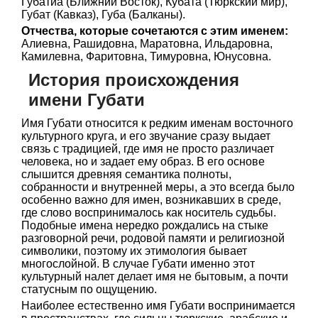
Губатиа (Ближний Восток), Кубата (Тюркский мир),
Губат (Кавказ), Губа (Балканы).
Отчества, которые сочетаются с этим именем:
Алиевна, Рашидовна, Маратовна, Ильдаровна,
Камилевна, Фаритовна, Тимуровна, Юнусовна.
История происхождения
имени Губати
Имя Губати относится к редким именам восточного
культурного круга, и его звучание сразу выдает
связь с традицией, где имя не просто различает
человека, но и задает ему образ. В его основе
слышится древняя семантика полноты,
собранности и внутренней меры, а это всегда было
особенно важно для имен, возникавших в среде,
где слово воспринималось как носитель судьбы.
Подобные имена нередко рождались на стыке
разговорной речи, родовой памяти и религиозной
символики, поэтому их этимология бывает
многослойной. В случае Губати именно этот
культурный налет делает имя не бытовым, а почти
статусным по ощущению.
Наиболее естественно имя Губати воспринимается