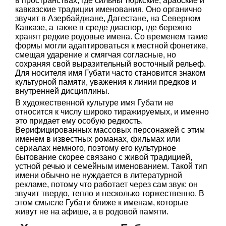
в пространствах, где сильны тюркские, арабские и
кавказские традиции именования. Оно органично
звучит в Азербайджане, Дагестане, на Северном
Кавказе, а также в среде диаспор, где бережно
хранят редкие родовые имена. Со временем такие
формы могли адаптироваться к местной фонетике,
смещая ударение и смягчая согласные, но
сохраняя свой выразительный восточный рельеф.
Для носителя имя Губати часто становится знаком
культурной памяти, уважения к линии предков и
внутренней дисциплины.
В художественной культуре имя Губати не
относится к числу широко тиражируемых, и именно
это придает ему особую редкость.
Верифицированных массовых персонажей с этим
именем в известных романах, фильмах или
сериалах немного, поэтому его культурное
бытование скорее связано с живой традицией,
устной речью и семейным именованием. Такой тип
имени обычно не нуждается в литературной
рекламе, потому что работает через сам звук: он
звучит твердо, тепло и несколько торжественно. В
этом смысле Губати ближе к именам, которые
живут не на афише, а в родовой памяти.