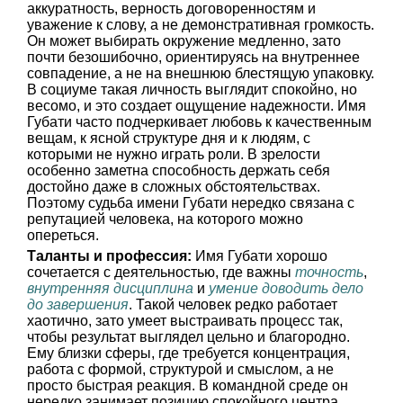
аккуратность, верность договоренностям и
уважение к слову, а не демонстративная громкость.
Он может выбирать окружение медленно, зато
почти безошибочно, ориентируясь на внутреннее
совпадение, а не на внешнюю блестящую упаковку.
В социуме такая личность выглядит спокойно, но
весомо, и это создает ощущение надежности. Имя
Губати часто подчеркивает любовь к качественным
вещам, к ясной структуре дня и к людям, с
которыми не нужно играть роли. В зрелости
особенно заметна способность держать себя
достойно даже в сложных обстоятельствах.
Поэтому судьба имени Губати нередко связана с
репутацией человека, на которого можно
опереться.
Таланты и профессия:
Имя Губати хорошо
сочетается с деятельностью, где важны
точность
,
внутренняя дисциплина
и
умение доводить дело
до завершения
. Такой человек редко работает
хаотично, зато умеет выстраивать процесс так,
чтобы результат выглядел цельно и благородно.
Ему близки сферы, где требуется концентрация,
работа с формой, структурой и смыслом, а не
просто быстрая реакция. В командной среде он
нередко занимает позицию спокойного центра,