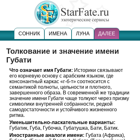
СОННИК
ИМЕНА
ЛУНА
ДАЛЕЕ
Толкование и значение имени
Губати
Что означает имя Губати:
Историки связывают
его корневую основу с арабским языком, где
консонантный каркас «г-б-т» соотносится с
семантикой полноты, цельности и плотного,
завершенного образа. В современной же традиции
значение имени Губати чаще толкуют через призму
символики внутренней собранности, редкой
самодостаточности и устойчивого жизненного
ритма.
Уменьшительно-ласкательные варианты:
Губатик, Губа, Губочка, Губатушка, Бати, Батик.
Иностранные аналоги имени:
Губата (Африка),