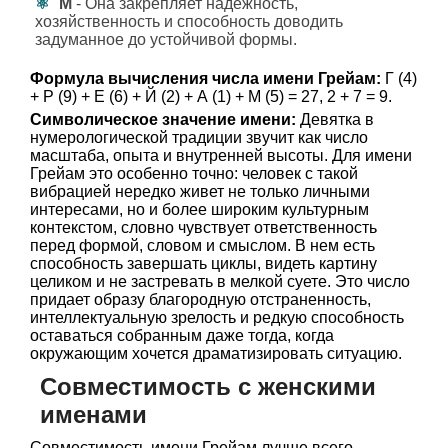
М
- Она закрепляет надежность,
хозяйственность и способность доводить
задуманное до устойчивой формы.
Формула вычисления числа имени Грейам:
Г (4)
+ Р (9) + Е (6) + Й (2) + А (1) + М (5) = 27, 2 + 7 = 9.
Символическое значение имени:
Девятка в
нумерологической традиции звучит как число
масштаба, опыта и внутренней высоты. Для имени
Грейам это особенно точно: человек с такой
вибрацией нередко живет не только личными
интересами, но и более широким культурным
контекстом, словно чувствует ответственность
перед формой, словом и смыслом. В нем есть
способность завершать циклы, видеть картину
целиком и не застревать в мелкой суете. Это число
придает образу благородную отстраненность,
интеллектуальную зрелость и редкую способность
оставаться собранным даже тогда, когда
окружающим хочется драматизировать ситуацию.
Совместимость с женскими
именами
Совместимость имени Грейам лучше всего