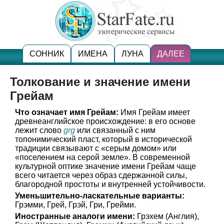
СОННИК
ИМЕНА
ЛУНА
ДАЛЕЕ
Толкование и значение имени
Грейам
Что означает имя Грейам:
Имя Грейам имеет
древнеанглийское происхождение: в его основе
лежит слово
grg
или связанный с ним
топонимический пласт, который в исторической
традиции связывают с «серым домом» или
«поселением на серой земле». В современной
культурной оптике значение имени Грейам чаще
всего читается через образ сдержанной силы,
благородной простоты и внутренней устойчивости.
Уменьшительно-ласкательные варианты:
Грэмми, Грей, Грэй, Гри, Грейми.
Иностранные аналоги имени:
Грэхем (Англия),