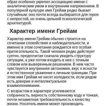
образ особенно укрепил ассоциацию имени с
аналитическим умом и внутренним напряжением. В
популярной культуре имя Грейам редко бывает
случайным: оно почти всегда выбирается для героя
с непростой, но очень цельной психологической
архитектурой.
Характер имени Грейам
Характер имени Грейам обычно строится на
сочетании спокойствия и наблюдательности, и
именно в этом сочетании рождается его особая
притягательность. Такой человек редко действует
суетно, предпочитая сначала увидеть структуру
ситуации, а уже потом входить в нее с точным
словом или выверенным решением. В нем часто
чувствуется внутренняя автономия, вкус к ясности
и естественное уважение к личным границам. При
этом имя Грейам не несет холодности, если рядом
есть доверие и интеллектуальное
взаимопонимание.
С возрастом в характере усиливаются
собранность, верность собственному коду и тонкая,
почти незаметная требовательность к качеству
жизни. Носитель имени может производить