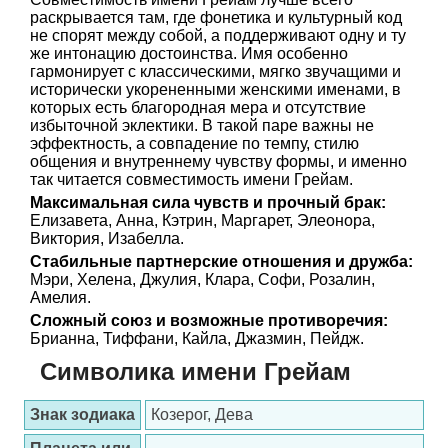
раскрывается там, где фонетика и культурный код
не спорят между собой, а поддерживают одну и ту
же интонацию достоинства. Имя особенно
гармонирует с классическими, мягко звучащими и
исторически укорененными женскими именами, в
которых есть благородная мера и отсутствие
избыточной эклектики. В такой паре важны не
эффектность, а совпадение по темпу, стилю
общения и внутреннему чувству формы, и именно
так читается совместимость имени Грейам.
Максимальная сила чувств и прочный брак:
Елизавета, Анна, Кэтрин, Маргарет, Элеонора,
Виктория, Изабелла.
Стабильные партнерские отношения и дружба:
Мэри, Хелена, Джулия, Клара, Софи, Розалин,
Амелия.
Сложный союз и возможные противоречия:
Брианна, Тиффани, Кайла, Джазмин, Пейдж.
Символика имени Грейам
Знак зодиака
Козерог, Дева