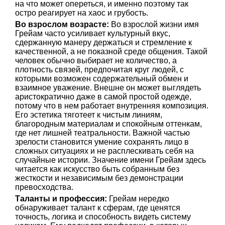
на что может опереться, и именно поэтому так
остро реагирует на хаос и грубость.
Во взрослом возрасте:
Во взрослой жизни имя
Грейам часто усиливает культурный вкус,
сдержанную манеру держаться и стремление к
качественной, а не показной среде общения. Такой
человек обычно выбирает не количество, а
плотность связей, предпочитая круг людей, с
которыми возможен содержательный обмен и
взаимное уважение. Внешне он может выглядеть
аристократично даже в самой простой одежде,
потому что в нем работает внутренняя композиция.
Его эстетика тяготеет к чистым линиям,
благородным материалам и спокойным оттенкам,
где нет лишней театральности. Важной частью
зрелости становится умение сохранять лицо в
сложных ситуациях и не расплескивать себя на
случайные истории. Значение имени Грейам здесь
читается как искусство быть собранным без
жесткости и независимым без демонстрации
превосходства.
Таланты и профессия:
Грейам нередко
обнаруживает талант к сферам, где ценятся
точность, логика и способность видеть систему