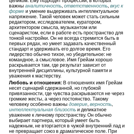
целиком. Ему подходят профессии, в которых
важны
аналитичность
,
ответственность
,
вкус к
форме
и умение выдерживать интеллектуальное
напряжение. Такой человек может стать сильным
редактором, исследователем, куратором,
архитектором смысла, музыкантом или
сценаристом, если в работе есть пространство для
тонкой настройки. Он не всегда стремится быть в
первых рядах, но умеет задавать качественный
стандарт и удерживать его долгое время. Его
лидерство обычно тихое, но убедительное: не
командное, а смысловое. Имя Грейам хорошо
раскрывается там, где результат зависит от
внутренней дисциплины, культурной памяти и
уважения к мастерству.
Любовь и отношения:
В отношениях имя Грейам
несет сценарий сдержанной, но глубокой
привязанности, где чувства раскрываются не через
громкие жесты, а через постоянство. Такому
человеку особенно важны
доверие
,
верность
,
интеллектуальная близость
и деликатное
уважение к личному пространству. Он обычно
выбирает партнера, который умеет быть
надежным, не вторгается в чужой внутренний лад и
не превращает союз в драматическое поле. При