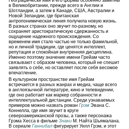
Географически имя и его формы особенно заметны
в Великобритании, прежде всего в Англии и
Шотландии, а затем в Канаде, США, Австралии и
Новой Зеландии, где британская
антропонимическая линия получила новую жизнь.
В разных странах оно звучит по-разному, но
сохраняет аристократическую сдержанность и
ощущение надежного происхождения. Со
временем имя стало частью не только фамильной,
но и личной традиции, где ценятся интеллект,
репутация и спокойная внутренняя дисциплина.
Именно поэтому значение имени Грейам часто
связывают с образом человека, который не спешит
заявлять о себе, но оставляет после себя весомое
впечатление.
В культурном пространстве имя Грейам
встречается в разных жанрах и медиа, чаще всего
в англоязычной литературе, кино и телевидении,
где оно работает как маркер собранности и
интеллектуальной дистанции. Среди узнаваемых
примеров можно назвать роман
Грэм
Эвана С.
Коннелла, где имя звучит в круге
североамериканской прозы, а также персонажа
Грэма Хесса в фильме
Знаки
М. Найта Шьямалана.
В сериале
Ганнибал
фигурирует Уилл Грэм, и этот