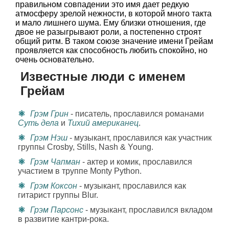
правильном совпадении это имя дает редкую
атмосферу зрелой нежности, в которой много такта
и мало лишнего шума. Ему близки отношения, где
двое не разыгрывают роли, а постепенно строят
общий ритм. В таком союзе значение имени Грейам
проявляется как способность любить спокойно, но
очень основательно.
Известные люди с именем
Грейам
Грэм Грин
- писатель, прославился романами
Суть дела
и
Тихий американец
.
Грэм Нэш
- музыкант, прославился как участник
группы Crosby, Stills, Nash & Young.
Грэм Чапман
- актер и комик, прославился
участием в труппе Monty Python.
Грэм Коксон
- музыкант, прославился как
гитарист группы Blur.
Грэм Парсонс
- музыкант, прославился вкладом
в развитие кантри-рока.