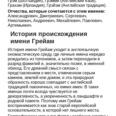
Грэм (Шотландия), Грэмми (Английский язык),
Грахам (Ирландия), Грэйэм (Английская традиция).
Отчества, которые сочетаются с этим именем:
Александрович, Дмитриевич, Сергеевич,
Николаевич, Андреевич, Михайлович, Павлович,
Артемьевич.
История происхождения
имени Грейам
История имени Грейам уходит в англоязычную
ономастическую среду, где личные имена нередко
рождались из топонимов, а затем переходили в
разряд фамилий и, значительно позже, в именной
обиход. Его древний смысл связан с
представлением о месте, отмеченном серым
камнем, землей или домом, и эта природная
образность хорошо совпадает с английской
традицией лаконичных, но емких имен. В таких
именах почти всегда чувствуется не
декоративность, а укорененность в ландшафте и
родовой памяти. Поэтому имя Грейам
воспринимается как знак старой европейской
основательности, в которой нет лишнего жеста.