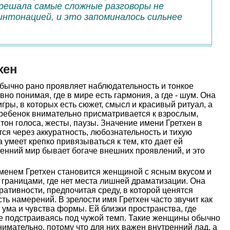
 решала самые сложные разговоры не
интонацией, и это запоминалось сильнее
хен
бычно рано проявляет наблюдательность и тонкое
вно понимая, где в мире есть гармония, а где - шум. Она
гры, в которых есть сюжет, смысл и красивый ритуал, а
й ребенок внимательно присматривается к взрослым,
 тон голоса, жесты, паузы. Значение имени Гретхен в
ся через аккуратность, любознательность и тихую
 умеет крепко привязываться к тем, кто дает ей
енний мир бывает богаче внешних проявлений, и это
енем Гретхен становится женщиной с ясным вкусом и
раницами, где нет места лишней драматизации. Она
ративности, предпочитая среду, в которой ценятся
сть намерений. В зрелости имя Гретхен часто звучит как
 ума и чувства формы. Ей близки пространства, где
не подстраиваясь под чужой темп. Такие женщины обычно
имательно, потому что для них важен внутренний лад, а