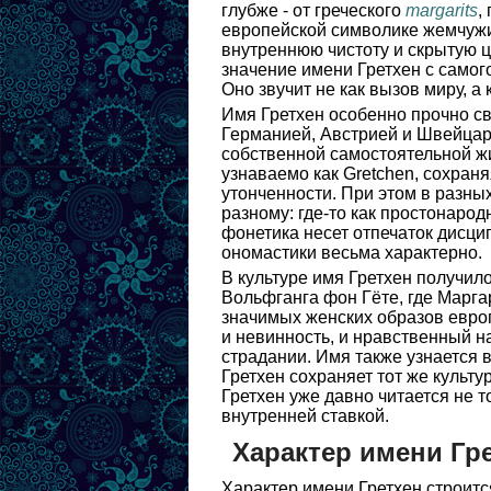
глубже - от греческого
margarits
,
европейской символике жемчужин
внутреннюю чистоту и скрытую ц
значение имени Гретхен с самог
Оно звучит не как вызов миру, а
Имя Гретхен особенно прочно св
Германией, Австрией и Швейцар
собственной самостоятельной жи
узнаваемо как Gretchen, сохран
утонченности. При этом в разны
разному: где-то как простонародн
фонетика несет отпечаток дисци
ономастики весьма характерно.
В культуре имя Гретхен получи
Вольфганга фон Гёте, где Маргар
значимых женских образов европ
и невинность, и нравственный на
страдании. Имя также узнается
Гретхен сохраняет тот же культ
Гретхен уже давно читается не т
внутренней ставкой.
Характер имени Гр
Характер имени Гретхен строитс