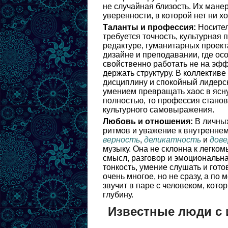
не случайная близость. Их мане
уверенности, в которой нет ни х
Таланты и профессия:
Носител
требуется точность, культурная 
редактуре, гуманитарных проект
дизайне и преподавании, где о
свойственно работать не на эффе
держать структуру. В коллективе
дисциплину и спокойный лидерск
умением превращать хаос в ясн
полностью, то профессия станови
культурного самовыражения.
Любовь и отношения:
В личных
ритмов и уважение к внутреннем
верность
,
деликатность
и
дове
музыку. Она не склонна к легко
смысл, разговор и эмоциональн
тонкость, умение слушать и готов
очень многое, но не сразу, а по
звучит в паре с человеком, кот
глубину.
Известные люди с 