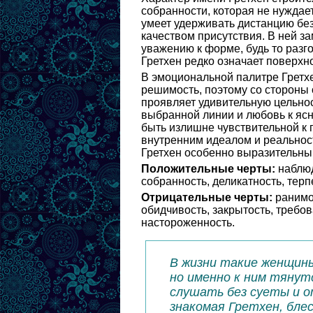
собранности, которая не нуждае
умеет удерживать дистанцию без
качеством присутствия. В ней за
уважению к форме, будь то разг
Гретхен редко означает поверхн
В эмоциональной палитре Гретх
решимость, поэтому со стороны 
проявляет удивительную цельнос
выбранной линии и любовь к ясн
быть излишне чувствительной к 
внутренним идеалом и реальност
Гретхен особенно выразительным
Положительные черты:
наблюд
собранность, деликатность, терп
Отрицательные черты:
ранимос
обидчивость, закрытость, требов
настороженность.
В жизни такие женщины
но именно к ним тянут
слушать без суеты и о
знакомая Гретхен, бл