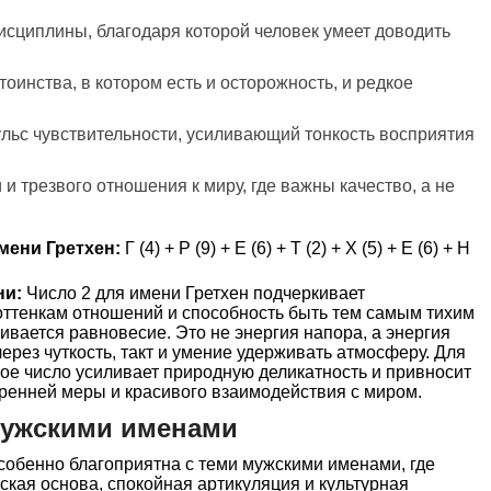
исциплины, благодаря которой человек умеет доводить
тоинства, в котором есть и осторожность, и редкое
льс чувствительности, усиливающий тонкость восприятия
 и трезвого отношения к миру, где важны качество, а не
мени Гретхен:
Г (4) + Р (9) + Е (6) + Т (2) + Х (5) + Е (6) + Н
ни:
Число 2 для имени Гретхен подчеркивает
 оттенкам отношений и способность быть тем самым тихим
ивается равновесие. Это не энергия напора, а энергия
через чуткость, такт и умение удерживать атмосферу. Для
ое число усиливает природную деликатность и привносит
тренней меры и красивого взаимодействия с миром.
мужскими именами
собенно благоприятна с теми мужскими именами, где
кая основа, спокойная артикуляция и культурная