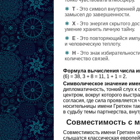
Т
- Это символ внутренней д
замысел до завершенности.
Х
- Это энергия скрытого дос
умение хранить личную тайну.
Е
- Это повторяющийся импу
и человеческую теплоту.
Н
- Это знак избирательности
количество связей.
Формула вычисления числа и
(6) = 38, 3 + 8 = 11, 1 + 1 = 2.
Символическое значение име
дипломатичность, тонкий слух к
центром, вокруг которого выстра
согласия, где сила проявляется 
носительницы имени Гретхен так
в судьбу темы партнерства, вну
Совместимость с 
Совместимость имени Гретхен о
слышатся классическая европейс