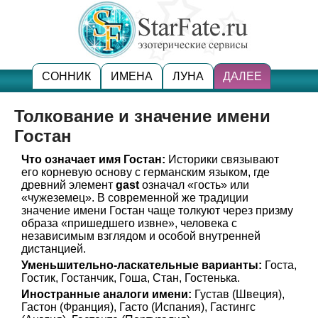
СОННИК
ИМЕНА
ЛУНА
ДАЛЕЕ
Толкование и значение имени
Гостан
Что означает имя Гостан:
Историки связывают
его корневую основу с германским языком, где
древний элемент
gast
означал «гость» или
«чужеземец». В современной же традиции
значение имени Гостан чаще толкуют через призму
образа «пришедшего извне», человека с
независимым взглядом и особой внутренней
дистанцией.
Уменьшительно-ласкательные варианты:
Госта,
Гостик, Гостанчик, Гоша, Стан, Гостенька.
Иностранные аналоги имени:
Густав (Швеция),
Гастон (Франция), Гасто (Испания), Гастингс