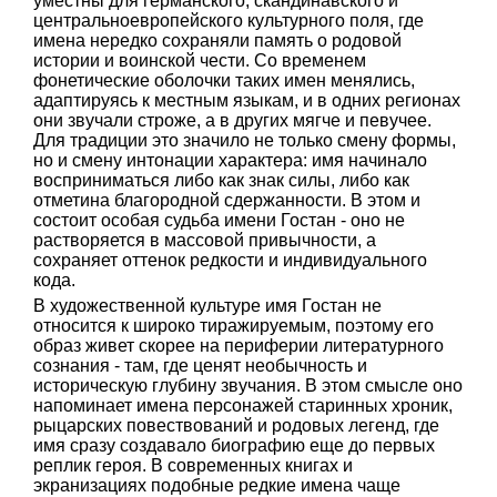
уместны для германского, скандинавского и
центральноевропейского культурного поля, где
имена нередко сохраняли память о родовой
истории и воинской чести. Со временем
фонетические оболочки таких имен менялись,
адаптируясь к местным языкам, и в одних регионах
они звучали строже, а в других мягче и певучее.
Для традиции это значило не только смену формы,
но и смену интонации характера: имя начинало
восприниматься либо как знак силы, либо как
отметина благородной сдержанности. В этом и
состоит особая судьба имени Гостан - оно не
растворяется в массовой привычности, а
сохраняет оттенок редкости и индивидуального
кода.
В художественной культуре имя Гостан не
относится к широко тиражируемым, поэтому его
образ живет скорее на периферии литературного
сознания - там, где ценят необычность и
историческую глубину звучания. В этом смысле оно
напоминает имена персонажей старинных хроник,
рыцарских повествований и родовых легенд, где
имя сразу создавало биографию еще до первых
реплик героя. В современных книгах и
экранизациях подобные редкие имена чаще