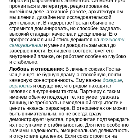
образ из разрозненных элементов. Он может ярко
проявиться в литературе, редактировании,
музейном деле, архивной работе, архитектурном
мышлении, дизайне или исследовательской
деятельности. В лидерстве Гостан обычно не
стремится доминировать, но способен задавать
высокий стандарт качества и дисциплины. Его
профессиональный стиль держится на
точности
,
самоуважении
и умении доводить замысел до
завершенности. Если дело соответствует его
внутренней планке, он работает особенно глубоко
и стабильно.
Любовь и отношения:
В личных союзах Гостан
чаще ищет не бурную драму, а спокойную, почти
камерную сонастроенность. Ему важны
доверие
,
верность
и ощущение, что рядом находится
человек с внутренним тактом. Партнеру с таким
именем обычно подходят те, кто умеет уважать
тишину, не требовать немедленной открытости и
ценить нюансы характера. В отношениях он может
быть внимательным, но не всегда сразу
демонстрирует чувства, предпочитая подтверждать
их поступками и стабильностью. Для него особенно
значимы надежность, эмоциональная деликатность
и отсутствие давления. Если союз строится на