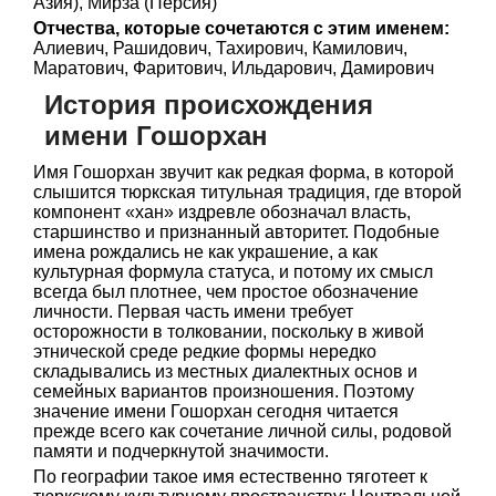
Азия), Мирза (Персия)
Отчества, которые сочетаются с этим именем:
Алиевич, Рашидович, Тахирович, Камилович,
Маратович, Фаритович, Ильдарович, Дамирович
История происхождения
имени Гошорхан
Имя Гошорхан звучит как редкая форма, в которой
слышится тюркская титульная традиция, где второй
компонент «хан» издревле обозначал власть,
старшинство и признанный авторитет. Подобные
имена рождались не как украшение, а как
культурная формула статуса, и потому их смысл
всегда был плотнее, чем простое обозначение
личности. Первая часть имени требует
осторожности в толковании, поскольку в живой
этнической среде редкие формы нередко
складывались из местных диалектных основ и
семейных вариантов произношения. Поэтому
значение имени Гошорхан сегодня читается
прежде всего как сочетание личной силы, родовой
памяти и подчеркнутой значимости.
По географии такое имя естественно тяготеет к