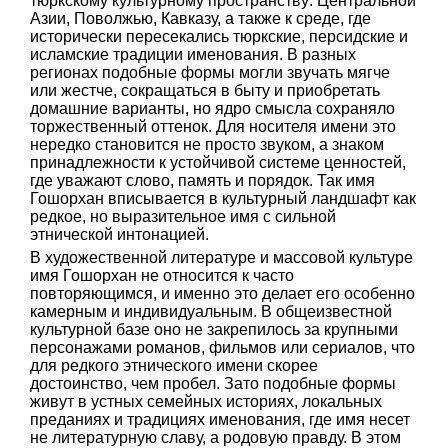
тюркскому культурному пространству: Центральной
Азии, Поволжью, Кавказу, а также к среде, где
исторически пересекались тюркские, персидские и
исламские традиции именования. В разных
регионах подобные формы могли звучать мягче
или жестче, сокращаться в быту и приобретать
домашние варианты, но ядро смысла сохраняло
торжественный оттенок. Для носителя имени это
нередко становится не просто звуком, а знаком
принадлежности к устойчивой системе ценностей,
где уважают слово, память и порядок. Так имя
Гошорхан вписывается в культурный ландшафт как
редкое, но выразительное имя с сильной
этнической интонацией.
В художественной литературе и массовой культуре
имя Гошорхан не относится к часто
повторяющимся, и именно это делает его особенно
камерным и индивидуальным. В общеизвестной
культурной базе оно не закрепилось за крупными
персонажами романов, фильмов или сериалов, что
для редкого этнического имени скорее
достоинство, чем пробел. Зато подобные формы
живут в устных семейных историях, локальных
преданиях и традициях именования, где имя несет
не литературную славу, а родовую правду. В этом