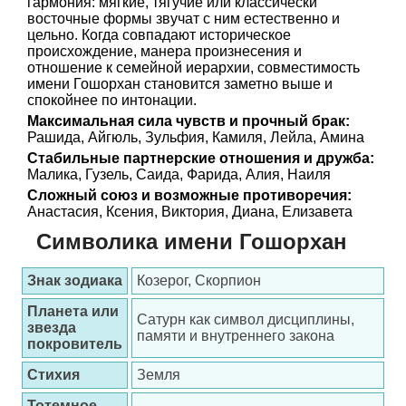
гармония: мягкие, тягучие или классически
восточные формы звучат с ним естественно и
цельно. Когда совпадают историческое
происхождение, манера произнесения и
отношение к семейной иерархии, совместимость
имени Гошорхан становится заметно выше и
спокойнее по интонации.
Максимальная сила чувств и прочный брак:
Рашида, Айгюль, Зульфия, Камиля, Лейла, Амина
Стабильные партнерские отношения и дружба:
Малика, Гузель, Саида, Фарида, Алия, Наиля
Сложный союз и возможные противоречия:
Анастасия, Ксения, Виктория, Диана, Елизавета
Символика имени Гошорхан
Знак зодиака
Козерог, Скорпион
Планета или
Сатурн как символ дисциплины,
звезда
памяти и внутреннего закона
покровитель
Стихия
Земля
Тотемное