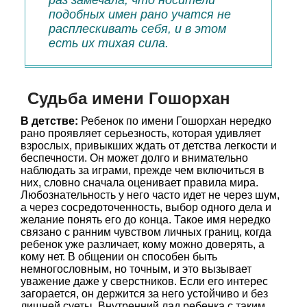
раз замечала, что носители
подобных имен рано учатся не
расплескивать себя, и в этом
есть их тихая сила.
Судьба имени Гошорхан
В детстве:
Ребенок по имени Гошорхан нередко
рано проявляет серьезность, которая удивляет
взрослых, привыкших ждать от детства легкости и
беспечности. Он может долго и внимательно
наблюдать за играми, прежде чем включиться в
них, словно сначала оценивает правила мира.
Любознательность у него часто идет не через шум,
а через сосредоточенность, выбор одного дела и
желание понять его до конца. Такое имя нередко
связано с ранним чувством личных границ, когда
ребенок уже различает, кому можно доверять, а
кому нет. В общении он способен быть
немногословным, но точным, и это вызывает
уважение даже у сверстников. Если его интерес
загорается, он держится за него устойчиво и без
лишней суеты. Внутренний лад ребенка с таким