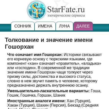
СОННИК
ИМЕНА
ЛУНА
ДАЛЕЕ
Толкование и значение имени
Гошорхан
Что означает имя Гошорхан:
Историки связывают
его корневую основу с тюркскими языками, где
компонент «хан» означает «правитель», «владыка»
или «господин». В современной же традиции
значение имени Гошорхан чаще толкуют через
призму силы, достоинства и высокого статуса,
словно в нем звучит память о человеке, которому
предназначено держать внутреннюю осанку.
Уменьшительно-ласкательные варианты:
Гоша,
Гошик, Гошечка, Горшан, Шаник
Иностранные аналоги имени:
Хан (Турция),
Хакан (Турция), Шахин (Персия), Бекзад (Средняя