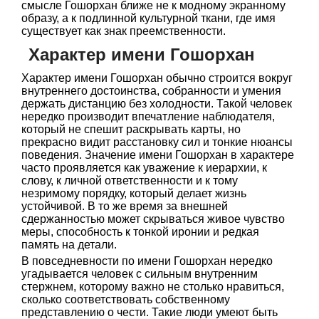
смысле Гошорхан ближе не к модному экранному
образу, а к подлинной культурной ткани, где имя
существует как знак преемственности.
Характер имени Гошорхан
Характер имени Гошорхан обычно строится вокруг
внутреннего достоинства, собранности и умения
держать дистанцию без холодности. Такой человек
нередко производит впечатление наблюдателя,
который не спешит раскрывать карты, но
прекрасно видит расстановку сил и тонкие нюансы
поведения. Значение имени Гошорхан в характере
часто проявляется как уважение к иерархии, к
слову, к личной ответственности и к тому
незримому порядку, который делает жизнь
устойчивой. В то же время за внешней
сдержанностью может скрываться живое чувство
меры, способность к тонкой иронии и редкая
память на детали.
В повседневности по имени Гошорхан нередко
угадывается человек с сильным внутренним
стержнем, которому важно не столько нравиться,
сколько соответствовать собственному
представлению о чести. Такие люди умеют быть