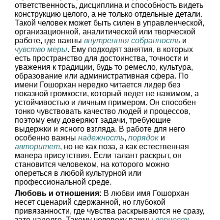
ответственность, дисциплина и способность видеть
конструкцию целого, а не только отдельные детали.
Такой человек может быть силен в управленческой,
организационной, аналитической или творческой
работе, где важны
внутренняя собранность
и
чувство меры
. Ему подходят занятия, в которых
есть пространство для достоинства, точности и
уважения к традиции, будь то ремесло, культура,
образование или административная сфера. По
имени Гошорхан нередко читается лидер без
показной громкости, который ведет не нажимом, а
устойчивостью и личным примером. Он способен
тонко чувствовать качество людей и процессов,
поэтому ему доверяют задачи, требующие
выдержки и ясного взгляда. В работе для него
особенно важны
надежность
,
порядок
и
авторитет
, но не как поза, а как естественная
манера присутствия. Если талант раскрыт, он
становится человеком, на которого можно
опереться в любой культурной или
профессиональной среде.
Любовь и отношения:
В любви имя Гошорхан
несет сценарий сдержанной, но глубокой
привязанности, где чувства раскрываются не сразу,
зато надолго. Такому человеку важны
верность
,