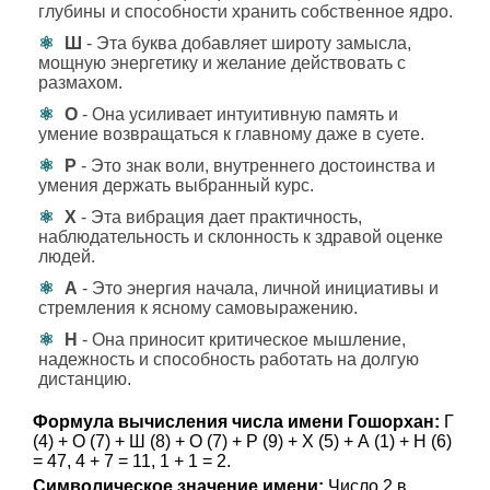
глубины и способности хранить собственное ядро.
Ш
- Эта буква добавляет широту замысла,
мощную энергетику и желание действовать с
размахом.
О
- Она усиливает интуитивную память и
умение возвращаться к главному даже в суете.
Р
- Это знак воли, внутреннего достоинства и
умения держать выбранный курс.
Х
- Эта вибрация дает практичность,
наблюдательность и склонность к здравой оценке
людей.
А
- Это энергия начала, личной инициативы и
стремления к ясному самовыражению.
Н
- Она приносит критическое мышление,
надежность и способность работать на долгую
дистанцию.
Формула вычисления числа имени Гошорхан:
Г
(4) + О (7) + Ш (8) + О (7) + Р (9) + Х (5) + А (1) + Н (6)
= 47, 4 + 7 = 11, 1 + 1 = 2.
Символическое значение имени:
Число 2 в