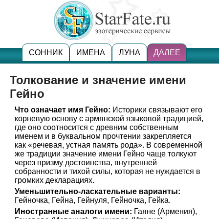
СОННИК
ИМЕНА
ЛУНА
ДАЛЕЕ
Толкование и значение имени
Гейно
Что означает имя Гейно:
Историки связывают его
корневую основу с армянской языковой традицией,
где оно соотносится с древним собственным
именем и в буквальном прочтении закрепляется
как «речевая, устная память рода». В современной
же традиции значение имени Гейно чаще толкуют
через призму достоинства, внутренней
собранности и тихой силы, которая не нуждается в
громких декларациях.
Уменьшительно-ласкательные варианты:
Гейночка, Гейна, Гейнуля, Гейночка, Гейка.
Иностранные аналоги имени:
Гаяне (Армения),