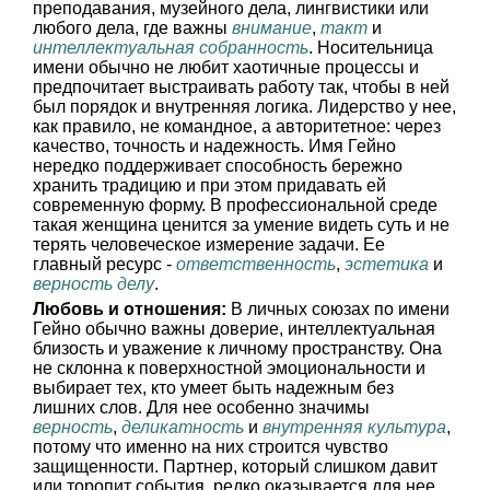
преподавания, музейного дела, лингвистики или
любого дела, где важны
внимание
,
такт
и
интеллектуальная собранность
. Носительница
имени обычно не любит хаотичные процессы и
предпочитает выстраивать работу так, чтобы в ней
был порядок и внутренняя логика. Лидерство у нее,
как правило, не командное, а авторитетное: через
качество, точность и надежность. Имя Гейно
нередко поддерживает способность бережно
хранить традицию и при этом придавать ей
современную форму. В профессиональной среде
такая женщина ценится за умение видеть суть и не
терять человеческое измерение задачи. Ее
главный ресурс -
ответственность
,
эстетика
и
верность делу
.
Любовь и отношения:
В личных союзах по имени
Гейно обычно важны доверие, интеллектуальная
близость и уважение к личному пространству. Она
не склонна к поверхностной эмоциональности и
выбирает тех, кто умеет быть надежным без
лишних слов. Для нее особенно значимы
верность
,
деликатность
и
внутренняя культура
,
потому что именно на них строится чувство
защищенности. Партнер, который слишком давит
или торопит события, редко оказывается для нее