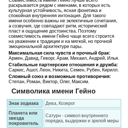
Совместимость имени Гейно лучше всего
раскрывается рядом с именами, в которых есть
культурная устойчивость, ясная фонетика и
спокойная внутренняя интонация. Для такого
имени особенно важны не эклектичные сочетания,
а созвучия, где совпадают ритм, исторический
пласт и ощущение достоинства. Поэтому
совместимость имени Гейно чаще всего строится
на уважении к традиции и на мягкой, но прочной
эмоциональной архитектуре пары.
Максимальная сила чувств и прочный брак:
Армен, Давид, Геворг, Арам, Михаил, Андрей, Илья.
Стабильные партнерские отношения и дружба:
Саркис, Ашот, Леон, Никита, Семен, Рубен, Кирилл.
Сложный союз и возможные противоречия:
Степан, Роман, Виктор, Олег, Максим.
Символика имени Гейно
Знак зодиака
Дева, Козерог
Планета или
Сатурн - символ внутреннего
звезда
порядка, выдержки и зрелой меры
покровитель