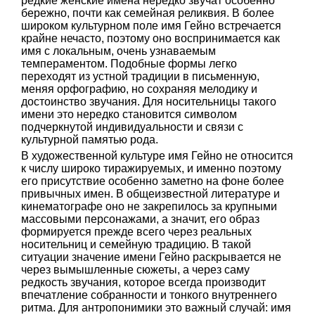
редкие женские имена нередко звучат особенно
бережно, почти как семейная реликвия. В более
широком культурном поле имя Гейно встречается
крайне нечасто, поэтому оно воспринимается как
имя с локальным, очень узнаваемым
темпераментом. Подобные формы легко
переходят из устной традиции в письменную,
меняя орфографию, но сохраняя мелодику и
достоинство звучания. Для носительницы такого
имени это нередко становится символом
подчеркнутой индивидуальности и связи с
культурной памятью рода.
В художественной культуре имя Гейно не относится
к числу широко тиражируемых, и именно поэтому
его присутствие особенно заметно на фоне более
привычных имен. В общеизвестной литературе и
кинематографе оно не закрепилось за крупными
массовыми персонажами, а значит, его образ
формируется прежде всего через реальных
носительниц и семейную традицию. В такой
ситуации значение имени Гейно раскрывается не
через вымышленные сюжеты, а через саму
редкость звучания, которое всегда производит
впечатление собранности и тонкого внутреннего
ритма. Для антропонимики это важный случай: имя