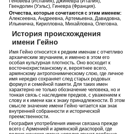
Геновева (Испания), Джиневра (Италия),
Гвендолин (Уэльс), Гиневра (Франция).
Отчества, которые сочетаются с этим именем:
Алексеевна, Андреевна, Артемьевна, Давидовна,
Ильинична, Кирилловна, Михайловна, Олеговна.
История происхождения
имени Гейно
Имя Гейно относится к редким именам с отчетливо
архаическим звучанием, и именно в этом его
особая культурная плотность. Оно восходит к
восточнохристианскому и, вероятнее всего,
армянскому антропонимическому слою, где личное
имя нередко сохраняет след старых родовых
формул и семейной памяти. Для таких имен
характерно не только обозначение человека, но и
тонкая связь с наследием предков, с уважением к
слову и к имени как к знаку принадлежности. В этом
смысле значение имени Гейно читается как знак
внутренней собранности и исторической
преемственности.
География употребления имени связана прежде
всего с Арменией и армянской диаспорой, где