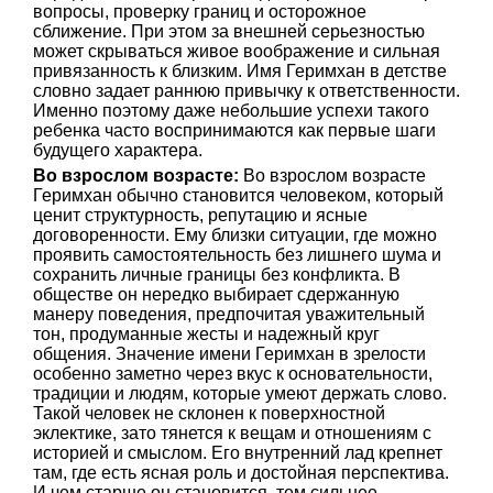
вопросы, проверку границ и осторожное
сближение. При этом за внешней серьезностью
может скрываться живое воображение и сильная
привязанность к близким. Имя Геримхан в детстве
словно задает раннюю привычку к ответственности.
Именно поэтому даже небольшие успехи такого
ребенка часто воспринимаются как первые шаги
будущего характера.
Во взрослом возрасте:
Во взрослом возрасте
Геримхан обычно становится человеком, который
ценит структурность, репутацию и ясные
договоренности. Ему близки ситуации, где можно
проявить самостоятельность без лишнего шума и
сохранить личные границы без конфликта. В
обществе он нередко выбирает сдержанную
манеру поведения, предпочитая уважительный
тон, продуманные жесты и надежный круг
общения. Значение имени Геримхан в зрелости
особенно заметно через вкус к основательности,
традиции и людям, которые умеют держать слово.
Такой человек не склонен к поверхностной
эклектике, зато тянется к вещам и отношениям с
историей и смыслом. Его внутренний лад крепнет
там, где есть ясная роль и достойная перспектива.
И чем старше он становится, тем сильнее