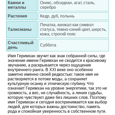
Камни и
Оникс, обсидиан, агат, сталь,
металлы
серебро
Растения
Кедр, дуб, полынь
Печатка, кинжал как символ
Талисманы
статуса, темно-синий цвет, шерсть,
кожа, строгий пояс
Счастливый
Суббота
день
Имя Геримхан звучит как знак собранной силы, где
значение имени Геримхан не сводится к красивому
звучанию, а раскрывается через ощущение
внутреннего ранга. В XXI веке оно особенно
заметно именно своей редкостью: такое имя не
растворяется в потоке моды, а сохраняет
культурную осанку и этническую глубину. Что
означает Геримхан на уровне энергетики, так это не
громкость, а вес, не случайность, а линия судьбы,
которую чувствуют даже без лишних слов. Поэтому
имя Геримхан и сегодня воспринимается как выбор
людей, для которых важны достоинство, память
рода и спокойная уверенность в собственном пути.