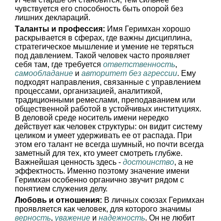
чувствуется его способность быть опорой без
лишних деклараций.
Таланты и профессия:
Имя Геримхан хорошо
раскрывается в сферах, где важны дисциплина,
стратегическое мышление и умение не теряться
под давлением. Такой человек часто проявляет
себя там, где требуется
ответственность
,
самообладание
и
авторитет без агрессии
. Ему
подходят направления, связанные с управлением
процессами, организацией, аналитикой,
традиционными ремеслами, преподаванием или
общественной работой в устойчивых институциях.
В деловой среде носитель имени нередко
действует как человек структуры: он видит систему
целиком и умеет удерживать ее от распада. При
этом его талант не всегда шумный, но почти всегда
заметный для тех, кто умеет смотреть глубже.
Важнейшая ценность здесь -
достоинство
, а не
эффектность. Именно поэтому значение имени
Геримхан особенно органично звучит рядом с
понятием служения делу.
Любовь и отношения:
В личных союзах Геримхан
проявляется как человек, для которого значимы
верность
,
уважение
и
надежность
. Он не любит