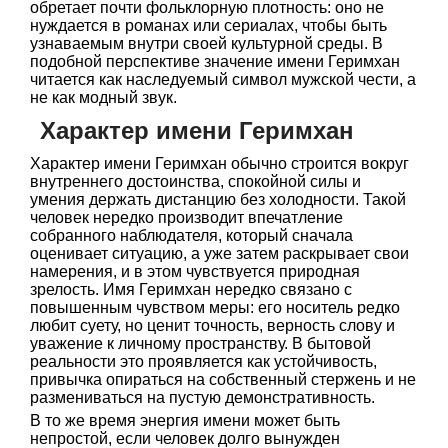
обретает почти фольклорную плотность: оно не
нуждается в романах или сериалах, чтобы быть
узнаваемым внутри своей культурной среды. В
подобной перспективе значение имени Геримхан
читается как наследуемый символ мужской чести, а
не как модный звук.
Характер имени Геримхан
Характер имени Геримхан обычно строится вокруг
внутреннего достоинства, спокойной силы и
умения держать дистанцию без холодности. Такой
человек нередко производит впечатление
собранного наблюдателя, который сначала
оценивает ситуацию, а уже затем раскрывает свои
намерения, и в этом чувствуется природная
зрелость. Имя Геримхан нередко связано с
повышенным чувством меры: его носитель редко
любит суету, но ценит точность, верность слову и
уважение к личному пространству. В бытовой
реальности это проявляется как устойчивость,
привычка опираться на собственный стержень и не
размениваться на пустую демонстративность.
В то же время энергия имени может быть
непростой, если человек долго вынужден