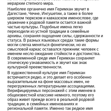
иерархии степного мира.
Наиболее органично имя Геримхан звучит в
Дагестане, Чечне, Ингушетии, а также в более
широком тюркском и кавказском именослове, где
уважение к родовой памяти остается важной
частью культуры. Подобные имена легко
переходили из устной традиции в семейные
архивы, сохраняя ощущение силы, сдержанности и
статуса. В разных языковых средах такие формы
могли слегка меняться фонетически, но их
смысловой каркас оставался прежним: человек с
именем несло ожидание стойкости и достоинства.
В современной среде имя Геримхан сохраняет
этническую узнаваемость и звучит как знак
культурной преемственности.
В художественной культуре имя Геримхан
встречается редко, и это делает его особенно
выразительным на фоне массовых имен, не
перегруженных литературными ассоциациями.
Верифицируемых персонажей с этим именем в
общеизвестной классике немного, поэтому его
образ живет прежде всего в реальной родовой
традиции, в семейных именованиях и
региональной памяти. Именно так редкое имя