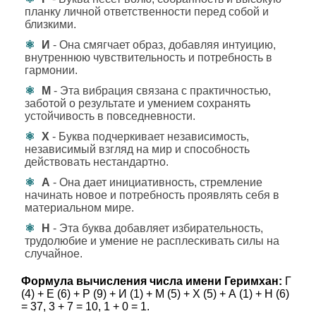
планку личной ответственности перед собой и
близкими.
И
- Она смягчает образ, добавляя интуицию,
внутреннюю чувствительность и потребность в
гармонии.
М
- Эта вибрация связана с практичностью,
заботой о результате и умением сохранять
устойчивость в повседневности.
Х
- Буква подчеркивает независимость,
независимый взгляд на мир и способность
действовать нестандартно.
А
- Она дает инициативность, стремление
начинать новое и потребность проявлять себя в
материальном мире.
Н
- Эта буква добавляет избирательность,
трудолюбие и умение не расплескивать силы на
случайное.
Формула вычисления числа имени Геримхан:
Г
(4) + Е (6) + Р (9) + И (1) + М (5) + Х (5) + А (1) + Н (6)
= 37, 3 + 7 = 10, 1 + 0 = 1.