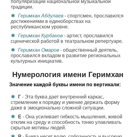
популяризации национальной музыкальной
традиции.
Геримхан Абдулаев
- спортсмен, прославился
достижениями в единоборствах на
республиканском уровне.
Геримхан Курбанов
- артист, прославился
сценической работой в театральном репертуаре.
Геримхан Омаров
- общественный деятель,
прославился вкладом в развитие региональных
культурных инициатив.
Нумерология имени Геримхан
Значение каждой буквы имени по вертикали:
Г
- Эта буква дает внутренний каркас,
стремление к порядку и умение держать форму
даже в эмоционально сложной ситуации.
Е
- Она усиливает гибкость мышления, живой
отклик на среду и способность тонко улавливать
скрытые мотивы людей.
Р
- Буква несет волю, собранность и высокую