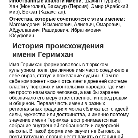
Иностранные аналоги имени:
Шахин (Турция),
Хан (Монголия), Бахадур (Персия), Эмир (Арабский
мир), Бекзат (Казахстан).
Отчества, которые сочетаются с этим именем:
Магомедович, Исмаилович, Алиевич, Омарович,
Абдуллаевич, Рашидович, Ибрагимович,
Юсуфович.
История происхождения
имени Геримхан
Имя Геримхан формировалось в тюркском
культурном поле, где личное имя часто соединяло в
себе образ, статус и пожелание судьбы. Сам по
себе компонент «хан» отсылает к древней системе
власти у тюркских и монгольских народов, где имя
не просто называло человека, а как бы заранее
обозначало его меру ответственности перед родом
и общиной. Первая часть имени в разных
региональных традициях могла сближаться с идеей
силы, мужества или достоинства, и именно поэтому
значение имени Геримхан воспринимается как
собрание внутренней собранности и лидерской
высоты. В такой форме имя звучит не бытово, а
почти титульно, словно несет память о старинной