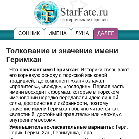
СОННИК
ИМЕНА
ЛУНА
ДАЛЕЕ
Толкование и значение имени
Геримхан
Что означает имя Геримхан:
Историки связывают
его корневую основу с тюркской языковой
традицией, где компонент «хан» означал
«правитель», «вождь», «господин». Первая часть
имени восходит к формам, которые в тюркском
именовании нередко передавали идею личной
силы, достоинства и избранности, поэтому
значение имени Геримхан обычно читается как
«властный, достойный правитель» или «вождь с
внутренним весом».
Уменьшительно-ласкательные варианты:
Гери,
Герик, Герим, Хан, Геримушка, Гера.