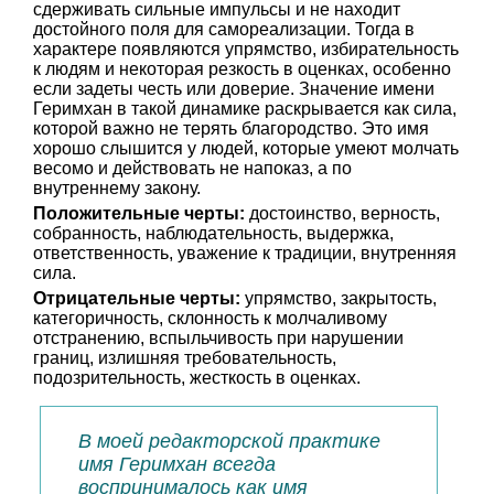
сдерживать сильные импульсы и не находит
достойного поля для самореализации. Тогда в
характере появляются упрямство, избирательность
к людям и некоторая резкость в оценках, особенно
если задеты честь или доверие. Значение имени
Геримхан в такой динамике раскрывается как сила,
которой важно не терять благородство. Это имя
хорошо слышится у людей, которые умеют молчать
весомо и действовать не напоказ, а по
внутреннему закону.
Положительные черты:
достоинство, верность,
собранность, наблюдательность, выдержка,
ответственность, уважение к традиции, внутренняя
сила.
Отрицательные черты:
упрямство, закрытость,
категоричность, склонность к молчаливому
отстранению, вспыльчивость при нарушении
границ, излишняя требовательность,
подозрительность, жесткость в оценках.
В моей редакторской практике
имя Геримхан всегда
воспринималось как имя