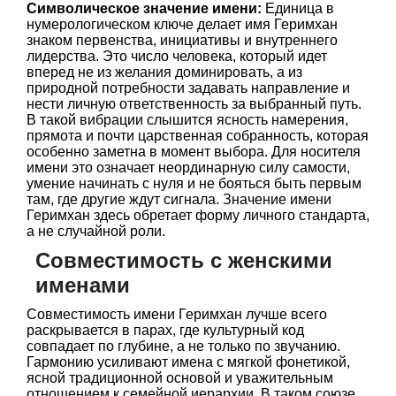
Символическое значение имени:
Единица в
нумерологическом ключе делает имя Геримхан
знаком первенства, инициативы и внутреннего
лидерства. Это число человека, который идет
вперед не из желания доминировать, а из
природной потребности задавать направление и
нести личную ответственность за выбранный путь.
В такой вибрации слышится ясность намерения,
прямота и почти царственная собранность, которая
особенно заметна в момент выбора. Для носителя
имени это означает неординарную силу самости,
умение начинать с нуля и не бояться быть первым
там, где другие ждут сигнала. Значение имени
Геримхан здесь обретает форму личного стандарта,
а не случайной роли.
Совместимость с женскими
именами
Совместимость имени Геримхан лучше всего
раскрывается в парах, где культурный код
совпадает по глубине, а не только по звучанию.
Гармонию усиливают имена с мягкой фонетикой,
ясной традиционной основой и уважительным
отношением к семейной иерархии. В таком союзе