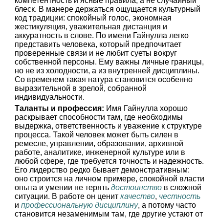
компетентность и ясные правила, а не случайный
блеск. В манере держаться ощущается культурный
код традиции: спокойный голос, экономная
жестикуляция, уважительная дистанция и
аккуратность в слове. По имени Гайнулла легко
представить человека, который предпочитает
проверенные связи и не любит суеты вокруг
собственной персоны. Ему важны личные границы,
но не из холодности, а из внутренней дисциплины.
Со временем такая натура становится особенно
выразительной в зрелой, собранной
индивидуальности.
Таланты и профессия:
Имя Гайнулла хорошо
раскрывает способности там, где необходимы
выдержка, ответственность и уважение к структуре
процесса. Такой человек может быть силен в
ремесле, управлении, образовании, архивной
работе, аналитике, инженерной культуре или в
любой сфере, где требуется точность и надежность.
Его лидерство редко бывает демонстративным:
оно строится на личном примере, спокойной власти
опыта и умении не терять
достоинство
в сложной
ситуации. В работе он ценит
качество
,
честность
и
профессиональную дисциплину
, а потому часто
становится незаменимым там, где другие устают от