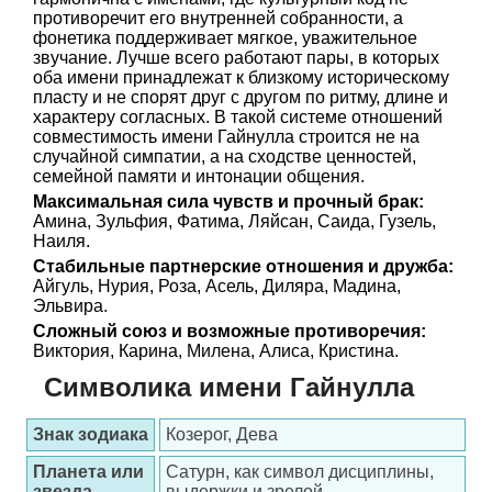
противоречит его внутренней собранности, а
фонетика поддерживает мягкое, уважительное
звучание. Лучше всего работают пары, в которых
оба имени принадлежат к близкому историческому
пласту и не спорят друг с другом по ритму, длине и
характеру согласных. В такой системе отношений
совместимость имени Гайнулла строится не на
случайной симпатии, а на сходстве ценностей,
семейной памяти и интонации общения.
Максимальная сила чувств и прочный брак:
Амина, Зульфия, Фатима, Ляйсан, Саида, Гузель,
Наиля.
Стабильные партнерские отношения и дружба:
Айгуль, Нурия, Роза, Асель, Диляра, Мадина,
Эльвира.
Сложный союз и возможные противоречия:
Виктория, Карина, Милена, Алиса, Кристина.
Символика имени Гайнулла
Знак зодиака
Козерог, Дева
Планета или
Сатурн, как символ дисциплины,
звезда
выдержки и зрелой