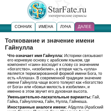
СОННИК
ИМЕНА
ЛУНА
ДАЛЕЕ
Толкование и значение имени
Гайнулла
Что означает имя Гайнулла:
Историки связывают
его корневую основу с арабским языком, где
компонент «гаин» восходит к слову со значением
«богатство», «изобилие», а вторая часть «улла»
является тюркизированной формой имени Бога, то
есть «Аллаха». В современной традиции значение
имени Гайнулла чаще всего толкуют как «богатство
от Бога» или «божья милость в изобилии», и
именно в этом звучит его духовная высота.
Уменьшительно-ласкательные варианты:
Гай,
Гайка, Гайнуллочка, Гайн, Нулла, Гайнюша.
Иностранные аналоги имени:
Абдулла (Арабский