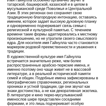
Имя Гайнулла особенно органично звучит в
татарской, башкирской, казахской и в целом в
мусульманской среде Поволжья и Центральной
Азии. В этих регионах оно сохраняет свою
традиционную благородную интонацию, оставаясь
именем, которое задает высокую духовную планку
и одновременно подчеркивает связь семьи с
религиозной и культурной памятью. С течением
времени такие формы адаптировались к местному
произношению, но не утратили своего смыслового
ядра. Для носителя имя Гайнулла часто становится
маркером родовой преемственности и уважения к
традиции.
В художественной культуре имя Гайнулла
встречается значительно реже, чем более
распространенные арабско-тюркские имена, и
именно поэтому оно чаще живет не в массовой
литературе, а в реальной исторической памяти
семей и общин. Подобные имена зафиксированы в
биографических справочниках, региональных
хрониках и устной традиции, где они звучат как
знаки достоинства, а не как декоративная экзотика.
В литературе и кино тюрко-мусульманский
именослов шире представлен соседними
формами, и это лишь подчеркивает особую