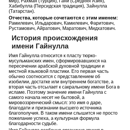
мир), Рахман (Турция), Гани (Средняя Азия),
Хабибулла (Персидская традиция), Зайнулла
(Татарстан).
Отчества, которые сочетаются с этим именем:
Рамилевич, Ильдарович, Камилевич, Фаритович,
Рустамович, Айратович, Маратович, Мидхатович.
История происхождения
имени Гайнулла
Имя Гайнулла относится к пласту тюрко-
мусульманских имен, сформировавшихся на
пересечении арабской духовной традиции и
местной языковой пластики. Его первая часть
обычно соотносится с представлением об
изобилии, достатке или внутреннем богатстве, а
вторая часть отсылает к сакральному имени Бога в
исламе. Поэтому значение имени Гайнулла с
самого начала несет не бытовой, а
мировоззренческий смысл: это имя о даре,
благодати и признании высшего источника
благополучия. В таком имени слышится не просто
пожелание успеха, а культурная формула
благодарности судьбе.