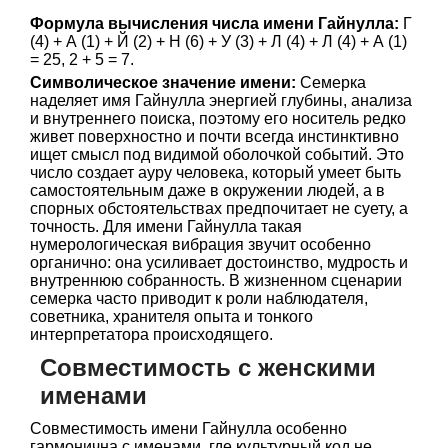
Формула вычисления числа имени Гайнулла:
Г
(4) + А (1) + Й (2) + Н (6) + У (3) + Л (4) + Л (4) + А (1)
= 25, 2 + 5 = 7.
Символическое значение имени:
Семерка
наделяет имя Гайнулла энергией глубины, анализа
и внутреннего поиска, поэтому его носитель редко
живет поверхностно и почти всегда инстинктивно
ищет смысл под видимой оболочкой событий. Это
число создает ауру человека, который умеет быть
самостоятельным даже в окружении людей, а в
спорных обстоятельствах предпочитает не суету, а
точность. Для имени Гайнулла такая
нумерологическая вибрация звучит особенно
органично: она усиливает достоинство, мудрость и
внутреннюю собранность. В жизненном сценарии
семерка часто приводит к роли наблюдателя,
советника, хранителя опыта и тонкого
интерпретатора происходящего.
Совместимость с женскими
именами
Совместимость имени Гайнулла особенно
гармонична с именами, где культурный код не