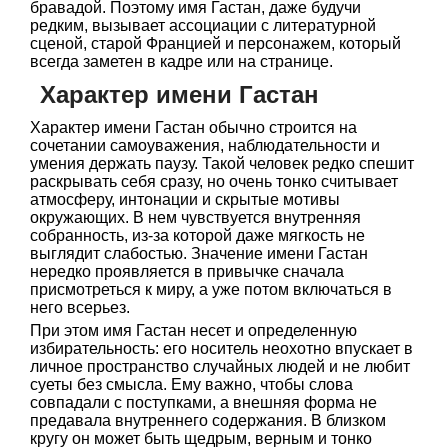
бравадой. Поэтому имя Гастан, даже будучи
редким, вызывает ассоциации с литературной
сценой, старой Францией и персонажем, который
всегда заметен в кадре или на странице.
Характер имени Гастан
Характер имени Гастан обычно строится на
сочетании самоуважения, наблюдательности и
умения держать паузу. Такой человек редко спешит
раскрывать себя сразу, но очень тонко считывает
атмосферу, интонации и скрытые мотивы
окружающих. В нем чувствуется внутренняя
собранность, из-за которой даже мягкость не
выглядит слабостью. Значение имени Гастан
нередко проявляется в привычке сначала
присмотреться к миру, а уже потом включаться в
него всерьез.
При этом имя Гастан несет и определенную
избирательность: его носитель неохотно впускает в
личное пространство случайных людей и не любит
суеты без смысла. Ему важно, чтобы слова
совпадали с поступками, а внешняя форма не
предавала внутреннего содержания. В близком
кругу он может быть щедрым, верным и тонко