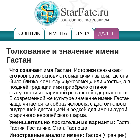
СОННИК
ИМЕНА
ЛУНА
ДАЛЕЕ
Толкование и значение имени
Гастан
Что означает имя Гастан:
Историки связывают
его корневую основу с германским языком, где она
была близка к смыслу «чужеземец» или «гость», а в
поздней традиции имя приобрело оттенок
статусности и старинной рыцарской сдержанности.
В современной же культуре значение имени Гастан
чаще читается как образ человека с достоинством,
внутренней дистанцией и редкой для имени аурой
старинного европейского шарма.
Уменьшительно-ласкательные варианты:
Гаста,
Гастик, Гастанчик, Стан, Гастюша
Иностранные аналоги имени:
Гастон (Франция),