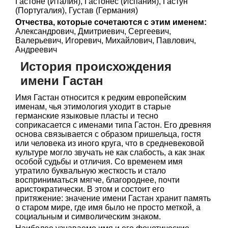
Гастоне (Италия), Гастонес (Испания), Гастун
(Португалия), Густав (Германия)
Отчества, которые сочетаются с этим именем:
Александрович, Дмитриевич, Сергеевич,
Валерьевич, Игоревич, Михайлович, Павлович,
Андреевич
История происхождения
имени Гастан
Имя Гастан относится к редким европейским
именам, чья этимология уходит в старые
германские языковые пласты и тесно
соприкасается с именами типа Гастон. Его древняя
основа связывается с образом пришельца, гостя
или человека из иного круга, что в средневековой
культуре могло звучать не как слабость, а как знак
особой судьбы и отличия. Со временем имя
утратило буквальную жесткость и стало
восприниматься мягче, благороднее, почти
аристократически. В этом и состоит его
притяжение: значение имени Гастан хранит память
о старом мире, где имя было не просто меткой, а
социальным и символическим знаком.