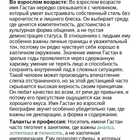
Во взрослом возрасте:
Во взрослом возрасте
имя Гастан нередко связывается с человеком,
который умеет выстраивать собственный стиль без
нарочитости и лишнего блеска. Он выбирает среду,
где ценятся компетентность, достоинство и
культурная форма общения, а не пустая
демонстрация статуса. В отношениях с людьми ему
особенно важны личные границы и уважительный
тон, поэтому он редко чувствует себя хорошо в
хаотичном окружении. Значение имени Гастан в
зрелые годы проявляется через сдержанную
харизму, умение не терять лицо и способность
сохранять внутренний лад в сложных ситуациях.
Такой человек может производить впечатление
слегка отстраненного, но за этой дистанцией часто
скрывается высокая верность своим принципам.
Он любит качество во всем, от речи до привычек, и
потому его присутствие ощущается как знак
хорошего вкуса. Имя Гастан во взрослой
биографии звучит особенно убедительно там, где
важны не декларации, а форма и содержание.
Таланты и профессия:
Носитель имени Гастан
часто тяготеет к занятиям, где важны
анализ
,
эстетика
и
точность
, а не хаотичная
импровизация. Ему подходят сферы, в которых