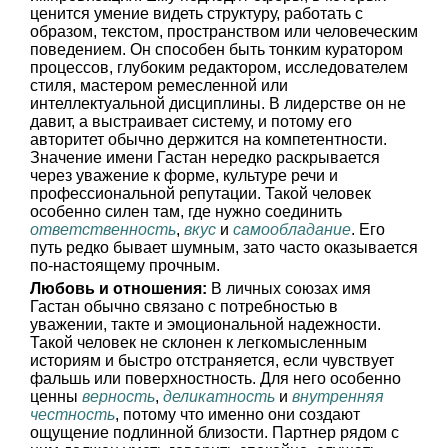
ценится умение видеть структуру, работать с
образом, текстом, пространством или человеческим
поведением. Он способен быть тонким куратором
процессов, глубоким редактором, исследователем
стиля, мастером ремесленной или
интеллектуальной дисциплины. В лидерстве он не
давит, а выстраивает систему, и потому его
авторитет обычно держится на компетентности.
Значение имени Гастан нередко раскрывается
через уважение к форме, культуре речи и
профессиональной репутации. Такой человек
особенно силен там, где нужно соединить
ответственность
,
вкус
и
самообладание
. Его
путь редко бывает шумным, зато часто оказывается
по-настоящему прочным.
Любовь и отношения:
В личных союзах имя
Гастан обычно связано с потребностью в
уважении, такте и эмоциональной надежности.
Такой человек не склонен к легкомысленным
историям и быстро отстраняется, если чувствует
фальшь или поверхностность. Для него особенно
ценны
верность
,
деликатность
и
внутренняя
честность
, потому что именно они создают
ощущение подлинной близости. Партнер рядом с