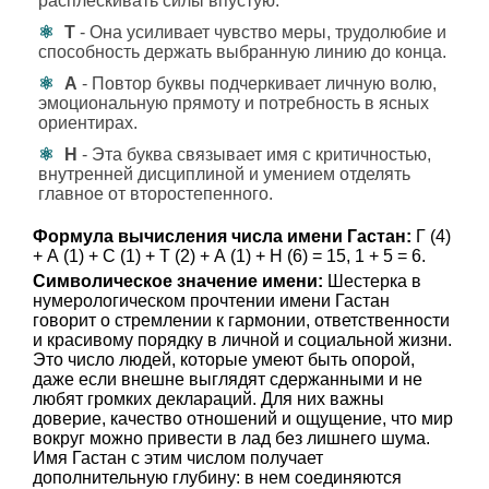
расплескивать силы впустую.
Т
- Она усиливает чувство меры, трудолюбие и
способность держать выбранную линию до конца.
А
- Повтор буквы подчеркивает личную волю,
эмоциональную прямоту и потребность в ясных
ориентирах.
Н
- Эта буква связывает имя с критичностью,
внутренней дисциплиной и умением отделять
главное от второстепенного.
Формула вычисления числа имени Гастан:
Г (4)
+ А (1) + С (1) + Т (2) + А (1) + Н (6) = 15, 1 + 5 = 6.
Символическое значение имени:
Шестерка в
нумерологическом прочтении имени Гастан
говорит о стремлении к гармонии, ответственности
и красивому порядку в личной и социальной жизни.
Это число людей, которые умеют быть опорой,
даже если внешне выглядят сдержанными и не
любят громких деклараций. Для них важны
доверие, качество отношений и ощущение, что мир
вокруг можно привести в лад без лишнего шума.
Имя Гастан с этим числом получает
дополнительную глубину: в нем соединяются