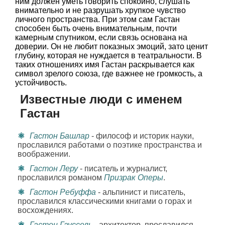
ним должен уметь говорить спокойно, слушать
внимательно и не разрушать хрупкое чувство
личного пространства. При этом сам Гастан
способен быть очень внимательным, почти
камерным спутником, если связь основана на
доверии. Он не любит показных эмоций, зато ценит
глубину, которая не нуждается в театральности. В
таких отношениях имя Гастан раскрывается как
символ зрелого союза, где важнее не громкость, а
устойчивость.
Известные люди с именем
Гастан
Гастон Башлар
- философ и историк науки,
прославился работами о поэтике пространства и
воображении.
Гастон Леру
- писатель и журналист,
прославился романом
Призрак Оперы
.
Гастон Ребуффа
- альпинист и писатель,
прославился классическими книгами о горах и
восхождениях.
Гастон Гауссель
- архитектор, прославился