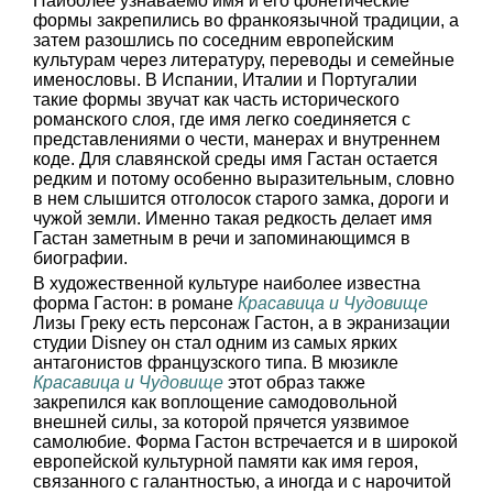
Наиболее узнаваемо имя и его фонетические
формы закрепились во франкоязычной традиции, а
затем разошлись по соседним европейским
культурам через литературу, переводы и семейные
именословы. В Испании, Италии и Португалии
такие формы звучат как часть исторического
романского слоя, где имя легко соединяется с
представлениями о чести, манерах и внутреннем
коде. Для славянской среды имя Гастан остается
редким и потому особенно выразительным, словно
в нем слышится отголосок старого замка, дороги и
чужой земли. Именно такая редкость делает имя
Гастан заметным в речи и запоминающимся в
биографии.
В художественной культуре наиболее известна
форма Гастон: в романе
Красавица и Чудовище
Лизы Греку есть персонаж Гастон, а в экранизации
студии Disney он стал одним из самых ярких
антагонистов французского типа. В мюзикле
Красавица и Чудовище
этот образ также
закрепился как воплощение самодовольной
внешней силы, за которой прячется уязвимое
самолюбие. Форма Гастон встречается и в широкой
европейской культурной памяти как имя героя,
связанного с галантностью, а иногда и с нарочитой