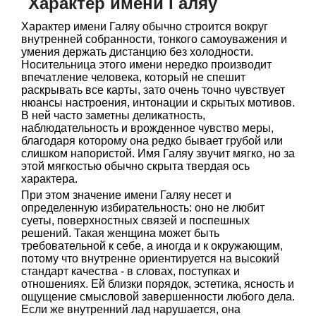
Характер имени Галяу
Характер имени Галяу обычно строится вокруг
внутренней собранности, тонкого самоуважения и
умения держать дистанцию без холодности.
Носительница этого имени нередко производит
впечатление человека, который не спешит
раскрывать все карты, зато очень точно чувствует
нюансы настроения, интонации и скрытых мотивов.
В ней часто заметны деликатность,
наблюдательность и врожденное чувство меры,
благодаря которому она редко бывает грубой или
слишком напористой. Имя Галяу звучит мягко, но за
этой мягкостью обычно скрыта твердая ось
характера.
При этом значение имени Галяу несет и
определенную избирательность: оно не любит
суеты, поверхностных связей и поспешных
решений. Такая женщина может быть
требовательной к себе, а иногда и к окружающим,
потому что внутренне ориентируется на высокий
стандарт качества - в словах, поступках и
отношениях. Ей близки порядок, эстетика, ясность и
ощущение смысловой завершенности любого дела.
Если же внутренний лад нарушается, она