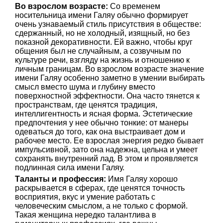
Во взрослом возрасте:
Со временем
носительница имени Галяу обычно формирует
очень узнаваемый стиль присутствия в обществе:
сдержанный, но не холодный, изящный, но без
показной декоративности. Ей важно, чтобы круг
общения был не случайным, а созвучным по
культуре речи, взгляду на жизнь и отношению к
личным границам. Во взрослом возрасте значение
имени Галяу особенно заметно в умении выбирать
смысл вместо шума и глубину вместо
поверхностной эффектности. Она часто тянется к
пространствам, где ценятся традиция,
интеллигентность и ясная форма. Эстетические
предпочтения у нее обычно тонкие: от манеры
одеваться до того, как она выстраивает дом и
рабочее место. Ее взрослая энергия редко бывает
импульсивной, зато она надежна, цельна и умеет
сохранять внутренний лад. В этом и проявляется
подлинная сила имени Галяу.
Таланты и профессия:
Имя Галяу хорошо
раскрывается в сферах, где ценятся точность
восприятия, вкус и умение работать с
человеческим смыслом, а не только с формой.
Такая женщина нередко талантлива в