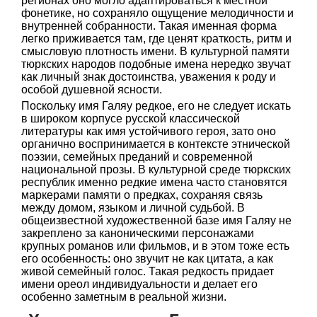
регионах оно могло адаптироваться к местной
фонетике, но сохраняло ощущение мелодичности и
внутренней собранности. Такая именная форма
легко приживается там, где ценят краткость, ритм и
смысловую плотность имени. В культурной памяти
тюркских народов подобные имена нередко звучат
как личный знак достоинства, уважения к роду и
особой душевной ясности.
Поскольку имя Галяу редкое, его не следует искать
в широком корпусе русской классической
литературы как имя устойчивого героя, зато оно
органично воспринимается в контексте этнической
поэзии, семейных преданий и современной
национальной прозы. В культурной среде тюркских
республик именно редкие имена часто становятся
маркерами памяти о предках, сохраняя связь
между домом, языком и личной судьбой. В
общеизвестной художественной базе имя Галяу не
закреплено за каноническими персонажами
крупных романов или фильмов, и в этом тоже есть
его особенность: оно звучит не как цитата, а как
живой семейный голос. Такая редкость придает
имени ореол индивидуальности и делает его
особенно заметным в реальной жизни.