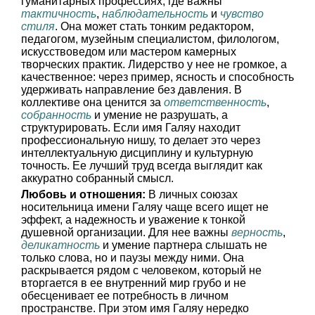
гуманитарных профессиях, где важны
тактичность
,
наблюдательность
и
чувство
стиля
. Она может стать тонким редактором,
педагогом, музейным специалистом, филологом,
искусствоведом или мастером камерных
творческих практик. Лидерство у нее не громкое, а
качественное: через пример, ясность и способность
удерживать направление без давления. В
коллективе она ценится за
ответственность
,
собранность
и умение не разрушать, а
структурировать. Если имя Галяу находит
профессиональную нишу, то делает это через
интеллектуальную дисциплину и культурную
точность. Ее лучший труд всегда выглядит как
аккуратно собранный смысл.
Любовь и отношения:
В личных союзах
носительница имени Галяу чаще всего ищет не
эффект, а надежность и уважение к тонкой
душевной организации. Для нее важны
верность
,
деликатность
и умение партнера слышать не
только слова, но и паузы между ними. Она
раскрывается рядом с человеком, который не
вторгается в ее внутренний мир грубо и не
обесценивает ее потребность в личном
пространстве. При этом имя Галяу нередко