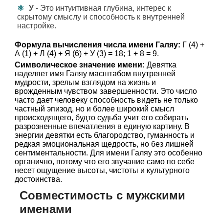
У
- Это интуитивная глубина, интерес к
скрытому смыслу и способность к внутренней
настройке.
Формула вычисления числа имени Галяу:
Г (4) +
А (1) + Л (4) + Я (6) + У (3) = 18; 1 + 8 = 9.
Символическое значение имени:
Девятка
наделяет имя Галяу масштабом внутренней
мудрости, зрелым взглядом на жизнь и
врожденным чувством завершенности. Это число
часто дает человеку способность видеть не только
частный эпизод, но и более широкий смысл
происходящего, будто судьба учит его собирать
разрозненные впечатления в единую картину. В
энергии девятки есть благородство, гуманность и
редкая эмоциональная щедрость, но без лишней
сентиментальности. Для имени Галяу это особенно
органично, потому что его звучание само по себе
несет ощущение высоты, чистоты и культурного
достоинства.
Совместимость с мужскими
именами