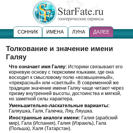
СОННИК
ИМЕНА
ЛУНА
ДАЛЕЕ
Толкование и значение имени
Галяу
Что означает имя Галяу:
Историки связывают его
корневую основу с тюркскими языками, где она
восходит к смысловому полю «возвышенный»,
«прекрасный» или «светлый». В современной же
традиции значение имени Галяу чаще читают через
призму внутренней высоты, достоинства и мягкой,
но заметной силы характера.
Уменьшительно-ласкательные варианты:
Галяушка, Галя, Галечка, Ляу, Ляушка.
Иностранные аналоги имени:
Галия (арабский
мир), Гала (Испания), Галия (Израиль), Гала
(Польша), Халя (Татарстан).