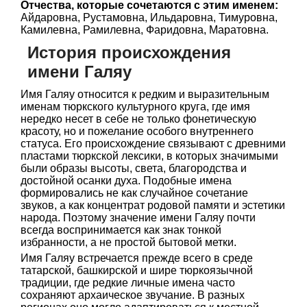
Отчества, которые сочетаются с этим именем:
Айдаровна, Рустамовна, Ильдаровна, Тимуровна,
Камилевна, Рамилевна, Фаридовна, Маратовна.
История происхождения
имени Галяу
Имя Галяу относится к редким и выразительным
именам тюркского культурного круга, где имя
нередко несет в себе не только фонетическую
красоту, но и пожелание особого внутреннего
статуса. Его происхождение связывают с древними
пластами тюркской лексики, в которых значимыми
были образы высоты, света, благородства и
достойной осанки духа. Подобные имена
формировались не как случайное сочетание
звуков, а как концентрат родовой памяти и эстетики
народа. Поэтому значение имени Галяу почти
всегда воспринимается как знак тонкой
избранности, а не простой бытовой метки.
Имя Галяу встречается прежде всего в среде
татарской, башкирской и шире тюркоязычной
традиции, где редкие личные имена часто
сохраняют архаическое звучание. В разных