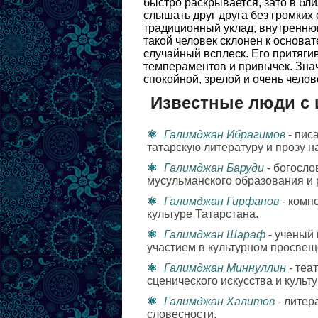
быстро раскрывается, зато в бл
слышать друг друга без громких 
традиционный уклад, внутреннюю
такой человек склонен к основат
случайный всплеск. Его притяги
темпераментов и привычек. Зна
спокойной, зрелой и очень чело
Известные люди с
Галимджан Ибрагимов
- пис
татарскую литературу и прозу н
Галимджан Баруди
- богосло
мусульманского образования и 
Галимджан Гирфанов
- комп
культуре Татарстана.
Галимджан Шараф
- ученый
участием в культурном просвещ
Галимджан Миннуллин
- теа
сценического искусства и культ
Галимджан Халитов
- литер
словесности.