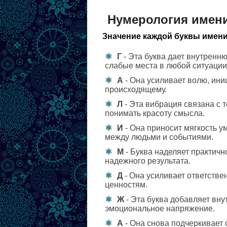
Нумерология имен
Значение каждой буквы имени
Г
- Эта буква дает внутренн
слабые места в любой ситуации
А
- Она усиливает волю, ини
происходящему.
Л
- Эта вибрация связана с 
понимать красоту смысла.
И
- Она приносит мягкость у
между людьми и событиями.
М
- Буква наделяет практичн
надежного результата.
Д
- Она усиливает ответстве
ценностям.
Ж
- Эта буква добавляет вну
эмоциональное напряжение.
А
- Она снова подчеркивает 