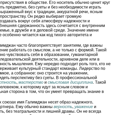
присутствия в обществе. Его носитель обычно ценит круг
ть предметно, без суеты и без необходимости играть
выраженный вкус к традиции, аккуратной речи, ясным
пространству. Он редко выбирает громкую
создавать вокруг себя атмосферу надежности и
Внешняя сдержанность здесь сочетается с внутренним
семье, в дружбе и в деловой среде. Значение имени
 особенно читается как код тихого авторитета и
имджан часто благоприятствует занятиям, где важны
ние работать со смыслом, а не только с формой. Такой
но чувствовать себя в образовании, гуманитарной
следовательской деятельности, архивном деле или в
чность мышления. Ему нередко подходит роль того, кто не
удерживает культурный стандарт команды. Лидерство по
кое, а собранное: оно строится на уважении,
идеть перспективу без суеты. В профессиональной
стность
,
мастерство
и
смысловая дисциплина
. Такой
человеком, к которому идут за ясным словом и
ая сторона в том, что он умеет превращать знание в
 союзах имя Галимджан несет образ надежного,
партнера. Ему обычно важны
верность
,
уважение
и
ь, без театральности и лишней драмы. Он не всегда