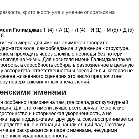
резвость, критичность ума и умение опираться на
мени Галимджан:
Г (4) + А (1) + Л (4) + И (1) + М (5) + Д (5)
 8.
ни:
Восьмерка для имени Галимджан говорит о
 держатся воля, самообладание и уважение к структуре.
мением проходить через сложные периоды без потери
й взгляд на жизнь. Для носителя имени Галимджан такая
трогость, а способность собирать разрозненное в цельную
 авторитета, ответственности и зрелой силы, которая не
уровне жизненного сценария это число предпочитает
меру поверх сиюминутных впечатлений.
женскими именами
 особенно гармонична там, где совпадают культурный
диции. Для этого имени лучше всего звучат те женские
 достоинство и историческая укорененность, а не
тика пары поддерживает друг друга, союз воспринимается
две родственные интонации нашли общий лад. Поэтому
 чаще раскрывается в паре с именами, несущими
нутреннюю уравновешенность.