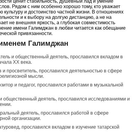
изости ценит стабильность, душевный лад и умение
слов. Рядом с ним особенно хорошо тому, кто уважает
 культуру и достоинство частной жизни. В отношениях
ельности и к выбору на долгую дистанцию, а не на
вает не внешняя яркость, а глубокая совместимость
чение имени Галимджан в любви читается как обещание
веческой привязанности.
 именем Галимджан
атель и общественный деятель, прославился вкладом в
ачала XX века.
в и просветитель, прославился деятельностью в сфере
религиозной мысли.
озитор и педагог, прославился работами в музыкальной
 и общественный деятель, прославился исследованиями и
ении.
тральный деятель, прославился работой в сфере
урной организации.
атуровед, прославился вкладом в изучение татарской