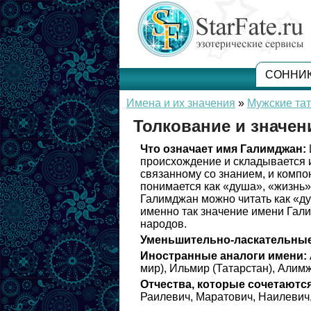
СОННИ
Имена и их значения
»
Мужские та
Толкование и значе
Что означает имя Галимджан:
происхождение и складывается и
связанному со знанием, и компо
понимается как «душа», «жизнь»
Галимджан можно читать как «д
именно так значение имени Гали
народов.
Уменьшительно-ласкательные
Иностранные аналоги имени:
мир), Ильмир (Татарстан), Алим
Отчества, которые сочетаются
Раилевич, Маратович, Наилевич