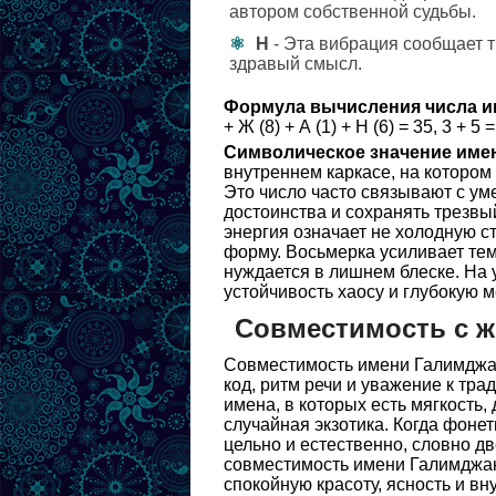
автором собственной судьбы.
Н
- Эта вибрация сообщает т
здравый смысл.
Формула вычисления числа и
+ Ж (8) + А (1) + Н (6) = 35, 3 + 5 =
Символическое значение име
внутреннем каркасе, на котором
Это число часто связывают с у
достоинства и сохранять трезвы
энергия означает не холодную с
форму. Восьмерка усиливает тему
нуждается в лишнем блеске. На 
устойчивость хаосу и глубокую 
Совместимость с 
Совместимость имени Галимджан
код, ритм речи и уважение к тра
имена, в которых есть мягкость,
случайная экзотика. Когда фоне
цельно и естественно, словно 
совместимость имени Галимджан
спокойную красоту, ясность и в