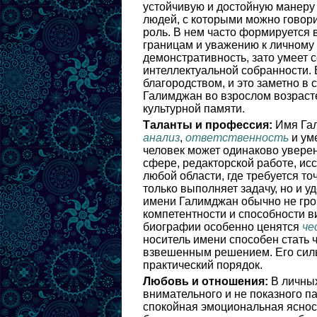
устойчивую и достойную манеру 
людей, с которыми можно говори
роль. В нем часто формируется 
границам и уважению к личному 
демонстративность, зато умеет 
интеллектуальной собранности. 
благородством, и это заметно в 
Галимджан во взрослом возрасте
культурной памяти.
Таланты и профессия:
Имя Гал
анализ
,
ответственность
и уме
человек может одинаково уверен
сфере, редакторской работе, ис
любой области, где требуется то
только выполняет задачу, но и 
имени Галимджан обычно не гром
компетентности и способности в
биографии особенно ценятся
че
носитель имени способен стать 
взвешенным решением. Его сильн
практический порядок.
Любовь и отношения:
В личных
внимательного и не показного 
спокойная эмоциональная ясност