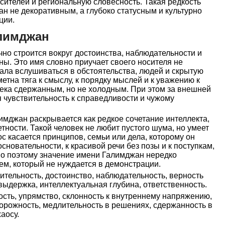
сителей и региональную словесность. Такая редкость
н не декоративным, а глубоко статусным и культурно
ции.
алимджан
но строится вокруг достоинства, наблюдательности и
ы. Это имя словно приучает своего носителя не
ала вслушиваться в обстоятельства, людей и скрытую
етна тяга к смыслу, к порядку мыслей и к уважению к
века сдержанным, но не холодным. При этом за внешней
я чувствительность к справедливости и чужому
мджан раскрывается как редкое сочетание интеллекта,
тности. Такой человек не любит пустого шума, но умеет
ос касается принципов, семьи или дела, которому он
основательности, к красивой речи без позы и к поступкам,
но поэтому значение имени Галимджан нередко
ем, который не нуждается в демонстрации.
ительность, достоинство, наблюдательность, верность
 выдержка, интеллектуальная глубина, ответственность.
сть, упрямство, склонность к внутреннему напряжению,
орожность, медлительность в решениях, сдержанность в
аосу.