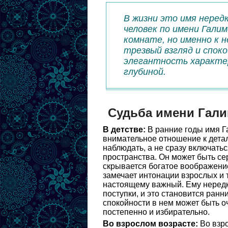
В жизни это имя неред
человек по имени Гали
комнате, но именно к 
трезвый взгляд и споко
элегантность характер
глубиной.
Судьба имени Гал
В детстве:
В ранние годы имя Г
внимательное отношение к дета
наблюдать, а не сразу включать
пространства. Он может быть се
скрывается богатое воображение
замечает интонации взрослых и т
настоящему важный. Ему нередко
поступки, и это становится ран
спокойности в нем может быть о
постепенно и избирательно.
Во взрослом возрасте:
Во взро