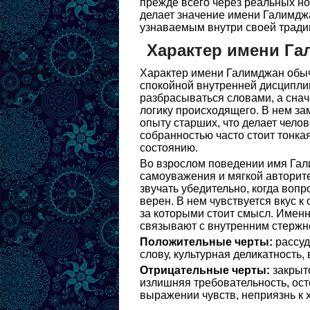
прежде всего через реальных но
делает значение имени Галимджа
узнаваемым внутри своей тради
Характер имени Г
Характер имени Галимджан обыч
спокойной внутренней дисциплин
разбрасываться словами, а снач
логику происходящего. В нем зам
опыту старших, что делает чело
собранностью часто стоит тонка
состоянию.
Во взрослом поведении имя Гали
самоуважения и мягкой авторите
звучать убедительно, когда вопр
верен. В нем чувствуется вкус к 
за которыми стоит смысл. Имен
связывают с внутренним стержн
Положительные черты:
рассуд
слову, культурная деликатность,
Отрицательные черты:
закрыто
излишняя требовательность, ост
выражении чувств, неприязнь к х