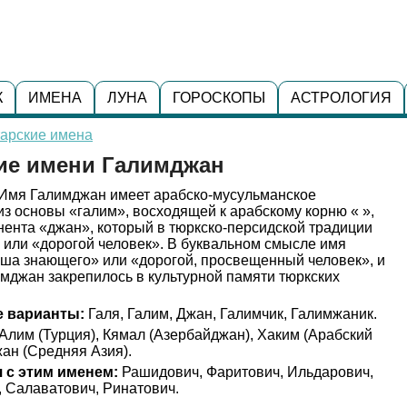
К
ИМЕНА
ЛУНА
ГОРОСКОПЫ
АСТРОЛОГИЯ
тарские имена
ние имени Галимджан
Имя Галимджан имеет арабско-мусульманское
з основы «галим», восходящей к арабскому корню « »,
нента «джан», который в тюркско-персидской традиции
 или «дорогой человек». В буквальном смысле имя
уша знающего» или «дорогой, просвещенный человек», и
мджан закрепилось в культурной памяти тюркских
 варианты:
Галя, Галим, Джан, Галимчик, Галимжаник.
Алим (Турция), Кямал (Азербайджан), Хаким (Арабский
жан (Средняя Азия).
 с этим именем:
Рашидович, Фаритович, Ильдарович,
, Салаватович, Ринатович.