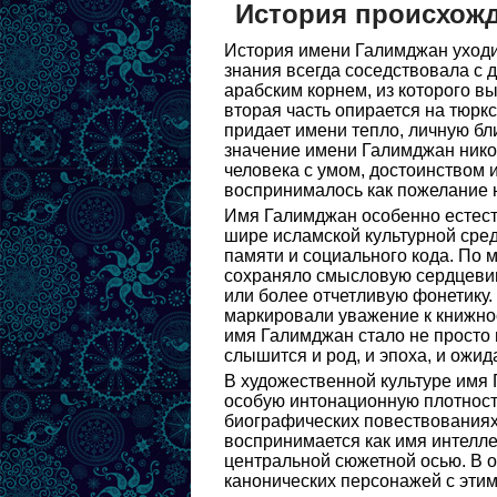
История происхож
История имени Галимджан уходит
знания всегда соседствовала с 
арабским корнем, из которого вы
вторая часть опирается на тюрк
придает имени тепло, личную бл
значение имени Галимджан никог
человека с умом, достоинством 
воспринималось как пожелание н
Имя Галимджан особенно естеств
шире исламской культурной сред
памяти и социального кода. По 
сохраняло смысловую сердцевин
или более отчетливую фонетику
маркировали уважение к книжнос
имя Галимджан стало не просто 
слышится и род, и эпоха, и ожи
В художественной культуре имя 
особую интонационную плотность
биографических повествованиях
воспринимается как имя интеллек
центральной сюжетной осью. В о
канонических персонажей с этим