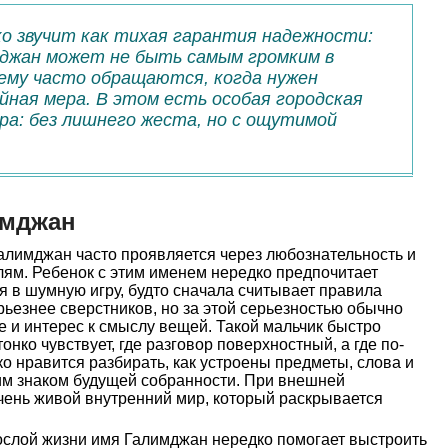
ко звучит как тихая гарантия надежности:
мджан может не быть самым громким в
нему часто обращаются, когда нужен
йная мера. В этом есть особая городская
а: без лишнего жеста, но с ощутимой
имджан
алимджан часто проявляется через любознательность и
лям. Ребенок с этим именем нередко предпочитает
ся в шумную игру, будто сначала считывает правила
рьезнее сверстников, но за этой серьезностью обычно
 и интерес к смыслу вещей. Такой мальчик быстро
онко чувствует, где разговор поверхностный, а где по-
 нравится разбирать, как устроены предметы, слова и
ним знаком будущей собранности. При внешней
чень живой внутренний мир, который раскрывается
слой жизни имя Галимджан нередко помогает выстроить