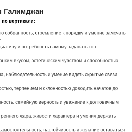
и Галимджан
 по вертикали:
юю собранность, стремление к порядку и умение замечать
.
циативу и потребность самому задавать тон
тонким вкусом, эстетическим чувством и способностью
ма, наблюдательность и умение видеть скрытые связи
остью, терпением и склонностью доводить начатое до
нность, семейную верность и уважение к долговечным
треннего жара, живости характера и умения держать
самостоятельность, настойчивость и желание оставаться