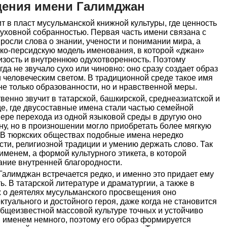
дения имени Галимджан
 в пласт мусульманской книжной культуры, где ценность
духовной собранностью. Первая часть имени связана с
росли слова о знании, учености и понимании мира, а
ско-персидскую модель именования, в которой «джан»
изость и внутреннюю одухотворенность. Поэтому
да не звучало сухо или чиновно: оно сразу создает образ
и человеческим светом. В традиционной среде такое имя
е только образованности, но и нравственной меры.
енно звучит в татарской, башкирской, среднеазиатской и
е, где двусоставные имена стали частью семейной
мере перехода из одной языковой среды в другую оно
у, но в произношении могло приобретать более мягкую
. В тюркских обществах подобные имена нередко
ти, религиозной традиции и умению держать слово. Так
именем, а формой культурного этикета, в которой
дание внутренней благородности.
Галимджан встречается редко, и именно это придает ему
. В татарской литературе и драматургии, а также в
 о деятелях мусульманского просвещения оно
туального и достойного героя, даже когда не становится
бщеизвестной массовой культуре точных и устойчиво
 именем немного, поэтому его образ формируется