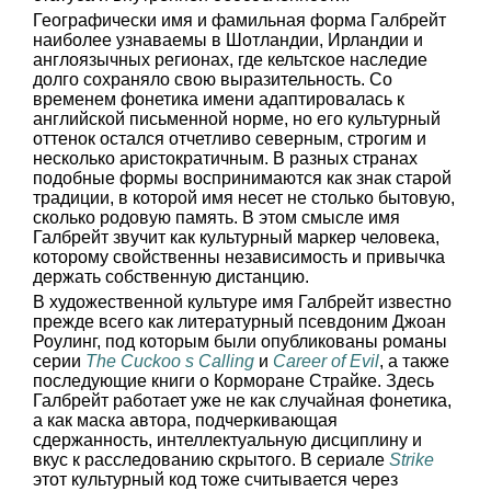
Географически имя и фамильная форма Галбрейт
наиболее узнаваемы в Шотландии, Ирландии и
англоязычных регионах, где кельтское наследие
долго сохраняло свою выразительность. Со
временем фонетика имени адаптировалась к
английской письменной норме, но его культурный
оттенок остался отчетливо северным, строгим и
несколько аристократичным. В разных странах
подобные формы воспринимаются как знак старой
традиции, в которой имя несет не столько бытовую,
сколько родовую память. В этом смысле имя
Галбрейт звучит как культурный маркер человека,
которому свойственны независимость и привычка
держать собственную дистанцию.
В художественной культуре имя Галбрейт известно
прежде всего как литературный псевдоним Джоан
Роулинг, под которым были опубликованы романы
серии
The Cuckoo s Calling
и
Career of Evil
, а также
последующие книги о Корморане Страйке. Здесь
Галбрейт работает уже не как случайная фонетика,
а как маска автора, подчеркивающая
сдержанность, интеллектуальную дисциплину и
вкус к расследованию скрытого. В сериале
Strike
этот культурный код тоже считывается через