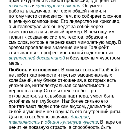
архитектуре или в любой профессии, где ценятся
точность
и
культурная память
. Он умеет
работать вдумчиво, не теряя общей линии, и
потому часто становится тем, кто собирает сложное
в цельную композицию. Его лидерство не крикливо,
а интеллектуально: он ведет за собой через
качество мысли и личный пример. В нем ощутим
талант к созданию систем, текстов, образов и
смыслов, которые переживают мимолетную моду. В
зрелом проявлении значение имени Галбрейт
связывается с профессиональной надежностью,
внутренней дисциплиной
и безупречным чувством
меры.
Любовь и отношения:
В личных союзах Галбрейт
не любит хаотичности и пустых эмоциональных
колебаний, ему ближе отношения, в которых есть
уважение, интеллектуальная совместимость и
верность слову. Он не из тех, кто быстро
открывается, зато, выбрав партнера, умеет быть
устойчивым и глубоким. Наиболее сильно его
притягивают люди с тонким вкусом, деликатной
силой и умением не нарушать его внутренний ритм.
Для него особенно значимы
доверие
,
тактичность
и
общая культура чувств
. В паре он
ценит не показную страсть, а способность быть