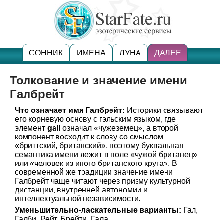
СОННИК
ИМЕНА
ЛУНА
ДАЛЕЕ
Толкование и значение имени
Галбрейт
Что означает имя Галбрейт:
Историки связывают
его корневую основу с гэльским языком, где
элемент
gall
означал «чужеземец», а второй
компонент восходит к слову со смыслом
«бриттский, британский», поэтому буквальная
семантика имени лежит в поле «чужой британец»
или «человек из иного британского круга». В
современной же традиции значение имени
Галбрейт чаще читают через призму культурной
дистанции, внутренней автономии и
интеллектуальной независимости.
Уменьшительно-ласкательные варианты:
Гал,
Галби, Рейт, Брейти, Гала.