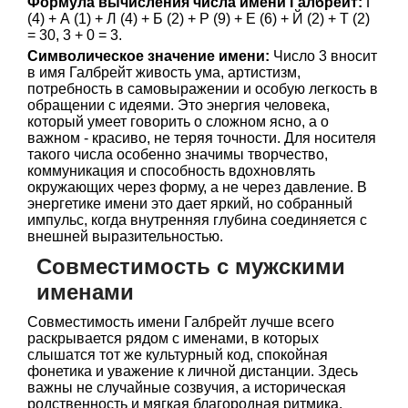
Формула вычисления числа имени Галбрейт:
Г
(4) + А (1) + Л (4) + Б (2) + Р (9) + Е (6) + Й (2) + Т (2)
= 30, 3 + 0 = 3.
Символическое значение имени:
Число 3 вносит
в имя Галбрейт живость ума, артистизм,
потребность в самовыражении и особую легкость в
обращении с идеями. Это энергия человека,
который умеет говорить о сложном ясно, а о
важном - красиво, не теряя точности. Для носителя
такого числа особенно значимы творчество,
коммуникация и способность вдохновлять
окружающих через форму, а не через давление. В
энергетике имени это дает яркий, но собранный
импульс, когда внутренняя глубина соединяется с
внешней выразительностью.
Совместимость с мужскими
именами
Совместимость имени Галбрейт лучше всего
раскрывается рядом с именами, в которых
слышатся тот же культурный код, спокойная
фонетика и уважение к личной дистанции. Здесь
важны не случайные созвучия, а историческая
родственность и мягкая благородная ритмика,