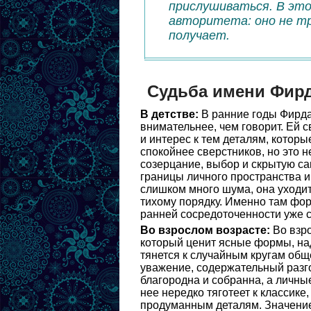
прислушиваться. В эт
авторитета: оно не тр
получает.
Судьба имени Фир
В детстве:
В ранние годы Фирда
внимательнее, чем говорит. Ей с
и интерес к тем деталям, которы
спокойнее сверстников, но это н
созерцание, выбор и скрытую са
границы личного пространства и 
слишком много шума, она уходит
тихому порядку. Именно там фор
ранней сосредоточенности уже 
Во взрослом возрасте:
Во взро
который ценит ясные формы, над
тянется к случайным кругам об
уважение, содержательный разг
благородна и собранна, а личные
нее нередко тяготеет к классик
продуманным деталям. Значение