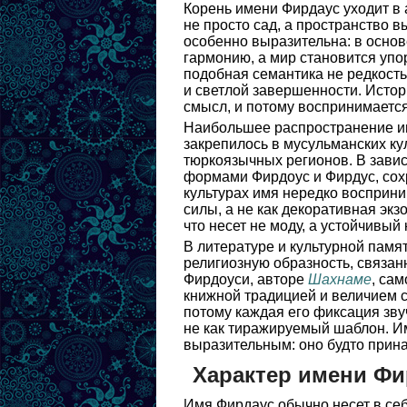
Корень имени Фирдаус уходит в 
не просто сад, а пространство 
особенно выразительна: в основ
гармонию, а мир становится уп
подобная семантика не редкость
и светлой завершенности. Истор
смысл, и потому воспринимается
Наибольшее распространение им
закрепилось в мусульманских ку
тюркоязычных регионов. В зави
формами Фирдоус и Фирдус, сох
культурах имя нередко восприни
силы, а не как декоративная экз
что несет не моду, а устойчивый
В литературе и культурной памя
религиозную образность, связан
Фирдоуси, авторе
Шахнаме
, са
книжной традицией и величием с
потому каждая его фиксация звуч
не как тиражируемый шаблон. Им
выразительным: оно будто прина
Характер имени Фи
Имя Фирдаус обычно несет в себ