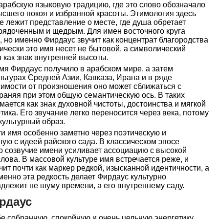
арабскую языковую традицию, где это слово обозначало
высшего покоя и избранной красоты. Этимология здесь
е лежит представление о месте, где душа обретает
орядоченным и щедрым. Для имен восточного круга
, но именно Фирдаус звучит как концентрат благородства
ически это имя несет не бытовой, а символический
 как знак внутренней высоты.
я Фирдаус получило в арабском мире, а затем
льтурах Средней Азии, Кавказа, Ирана и в ряде
симости от произношения оно может сближаться с
раняя при этом общую семантическую ось. В таких
мается как знак духовной чистоты, достоинства и мягкой
отика. Его звучание легко переносится через века, потому
 культурный образ.
ти имя особенно заметно через поэтическую и
ную с идеей райского сада. В классическом эпосе
мо созвучие имени усиливает ассоциацию с высокой
лова. В массовой культуре имя встречается реже, и
ит почти как маркер редкой, изысканной идентичности, а
енно эта редкость делает Фирдаус культурно
длежит не шуму времени, а его внутреннему саду.
рдаус
е собранную, спокойную и очень цельную энергетику.