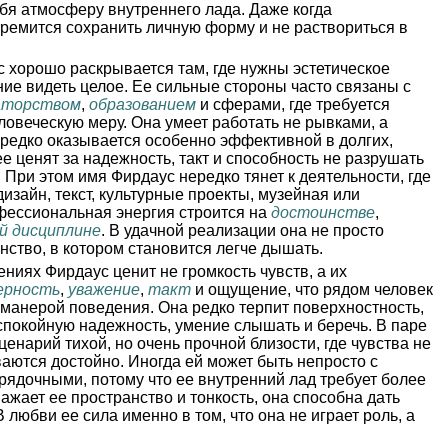
ебя атмосферу внутреннего лада. Даже когда
тремится сохранить личную форму и не раствориться в
 хорошо раскрывается там, где нужны эстетическое
ние видеть целое. Ее сильные стороны часто связаны с
аторством
,
образованием
и сферами, где требуется
еловеческую меру. Она умеет работать не рывками, а
редко оказывается особенно эффективной в долгих,
е ценят за надежность, такт и способность не разрушать
При этом имя Фирдаус нередко тянет к деятельности, где
дизайн, текст, культурные проекты, музейная или
офессиональная энергия строится на
достоинстве
,
й дисциплине
. В удачной реализации она не просто
нство, в котором становится легче дышать.
ниях Фирдаус ценит не громкость чувств, а их
ерность
,
уважение
,
такт
и ощущение, что рядом человек
 манерой поведения. Она редко терпит поверхностность,
 спокойную надежность, умение слышать и беречь. В паре
енарий тихой, но очень прочной близости, где чувства не
аются достойно. Иногда ей может быть непросто с
ядочными, потому что ее внутренний лад требует более
уважает ее пространство и тонкость, она способна дать
 любви ее сила именно в том, что она не играет роль, а