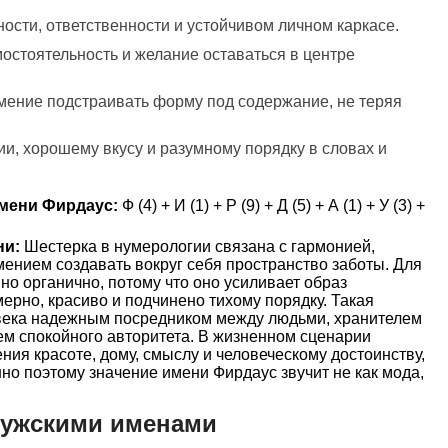
ности, ответственности и устойчивом личном каркасе.
амостоятельность и желание оставаться в центре
 умение подстраивать форму под содержание, не теряя
ии, хорошему вкусу и разумному порядку в словах и
мени Фирдаус:
Ф (4) + И (1) + Р (9) + Д (5) + А (1) + У (3) +
ни:
Шестерка в нумерологии связана с гармонией,
умением создавать вокруг себя пространство заботы. Для
но органично, потому что оно усиливает образ
мерно, красиво и подчинено тихому порядку. Такая
овека надежным посредником между людьми, хранителем
м спокойного авторитета. В жизненном сценарии
ния красоте, дому, смыслу и человеческому достоинству,
о поэтому значение имени Фирдаус звучит не как мода,
мужскими именами