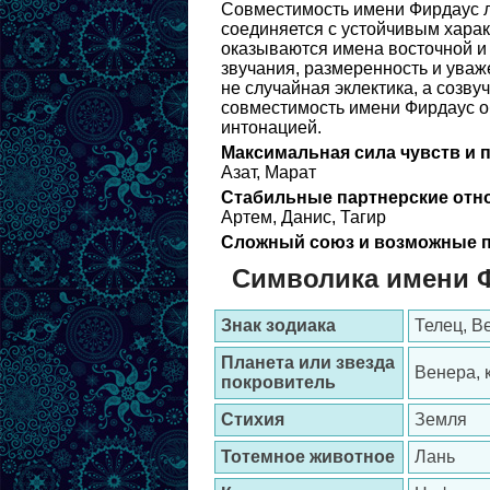
Совместимость имени Фирдаус лу
соединяется с устойчивым хара
оказываются имена восточной и 
звучания, размеренность и ува
не случайная эклектика, а созв
совместимость имени Фирдаус о
интонацией.
Максимальная сила чувств и 
Азат, Марат
Стабильные партнерские отн
Артем, Данис, Тагир
Сложный союз и возможные п
Символика имени 
Знак зодиака
Телец, В
Планета или звезда
Венера, 
покровитель
Стихия
Земля
Тотемное животное
Лань