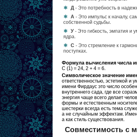
Д
- Это потребность в надеж
А
- Это импульс к началу, с
собственной судьбы.
У
- Это гибкость, эмпатия и
ядра.
С
- Это стремление к гармон
поступках.
Формула вычисления числа и
С (1) = 24, 2 + 4 = 6.
Символическое значение име
ответственностью, эстетикой и 
имени Фирдаус это число особен
внутреннего сада, где все сораз
энергия чаще всего делает чел
формы и естественным носителе
шестерки всегда есть тема служе
а не случайным эффектам. Именн
а как стиль существования.
Совместимость с 