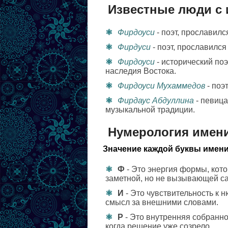
Известные люди с
Фирдоуси
- поэт, прославил
Фирдуси
- поэт, прославился
Фирдоуси
- исторический поэ
наследия Востока.
Фирдоуси Мухаммедов
- поэ
Фирдаус Абдуллина
- певица
музыкальной традиции.
Нумерология имен
Значение каждой буквы имени
Ф
- Это энергия формы, кото
заметной, но не вызывающей с
И
- Это чувствительность к 
смысл за внешними словами.
Р
- Это внутренняя собранно
когда решение уже созрело.