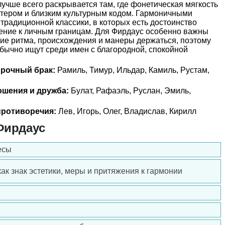
чше всего раскрывается там, где фонетическая мягкость
ктером и близким культурным кодом. Гармоничными
традиционной классики, в которых есть достоинство
жение к личным границам. Для Фирдаус особенно важны
учие ритма, происхождения и манеры держаться, поэтому
бычно ищут среди имен с благородной, спокойной
прочный брак:
Рамиль, Тимур, Ильдар, Камиль, Рустам,
ошения и дружба:
Булат, Рафаэль, Руслан, Эмиль,
ротиворечия:
Лев, Игорь, Олег, Владислав, Кирилл
Фирдаус
есы
как знак эстетики, меры и притяжения к гармонии