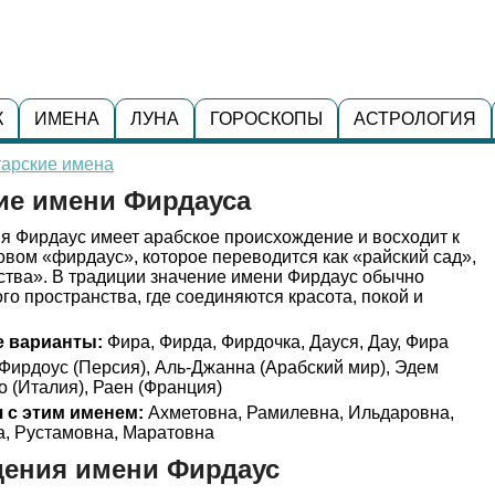
К
ИМЕНА
ЛУНА
ГОРОСКОПЫ
АСТРОЛОГИЯ
тарские имена
ие имени Фирдауса
 Фирдаус имеет арабское происхождение и восходит к
ловом «фирдаус», которое переводится как «райский сад»,
ства». В традиции значение имени Фирдаус обычно
го пространства, где соединяются красота, покой и
 варианты:
Фира, Фирда, Фирдочка, Дауся, Дау, Фира
Фирдоус (Персия), Аль-Джанна (Арабский мир), Эдем
о (Италия), Раен (Франция)
 с этим именем:
Ахметовна, Рамилевна, Ильдаровна,
а, Рустамовна, Маратовна
дения имени Фирдаус