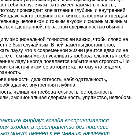
ет себя по пустякам, зато умеет замечать нюансы,
и потому производит впечатление глубины и внутренней
 Фирдаус часто соединяются мягкость формы и твердая
ительницу человеком с тонким вкусом и сильным личным
заться сдержанной, но за этой сдержанностью обычно
ипу эмоциональной точности: ей важно, чтобы слово не
ст не был случайным. В ней заметны достоинство,
ать паузу, что в современной жизни ценится едва ли не
сте с тем имя может усиливать требовательность к себе
реннем ладу иногда появляется избыточная строгость. Но
овится источником ее авторитета, потому что рядом с
ранность.
вешенность, деликатность, наблюдательность,
мообладание, внутренняя глубина.
ость, излишняя требовательность, осторожность,
ниям, эмоциональная сдержанность, упрямство, нелюбовь
рактике Фирдаус всегда воспринимается
рая входит в пространство без лишнего
лько минут именно к ее мнению начинают