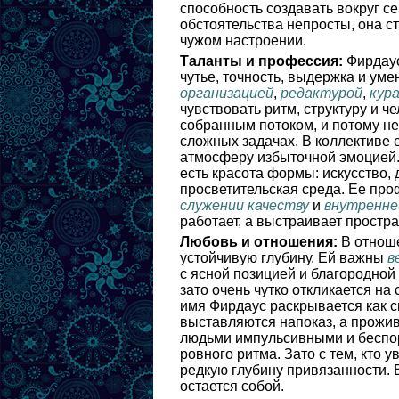
способность создавать вокруг с
обстоятельства непросты, она с
чужом настроении.
Таланты и профессия:
Фирдаус
чутье, точность, выдержка и уме
организацией
,
редактурой
,
кур
чувствовать ритм, структуру и ч
собранным потоком, и потому не
сложных задачах. В коллективе е
атмосферу избыточной эмоцией. 
есть красота формы: искусство, 
просветительская среда. Ее пр
служении качеству
и
внутренне
работает, а выстраивает простра
Любовь и отношения:
В отноше
устойчивую глубину. Ей важны
в
с ясной позицией и благородной
зато очень чутко откликается на
имя Фирдаус раскрывается как сц
выставляются напоказ, а прожив
людьми импульсивными и беспор
ровного ритма. Зато с тем, кто 
редкую глубину привязанности. В
остается собой.