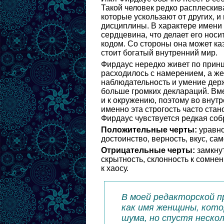
Такой человек редко расплескива
которые ускользают от других, 
дисциплины. В характере имени
сердцевина, что делает его нос
кодом. Со стороны она может ка
стоит богатый внутренний мир.
Фирдаус нередко живет по принц
расходилось с намерением, а же
наблюдательность и умение держ
больше громких деклараций. Вме
и к окружению, поэтому во внут
именно эта строгость часто стан
Фирдаус чувствуется редкая соб
Положительные черты:
уравно
достоинство, верность, вкус, са
Отрицательные черты:
замкнут
скрытность, склонность к сомне
к хаосу.
В моей редакторской п
как имя женщины, кото
шума, но спустя неско