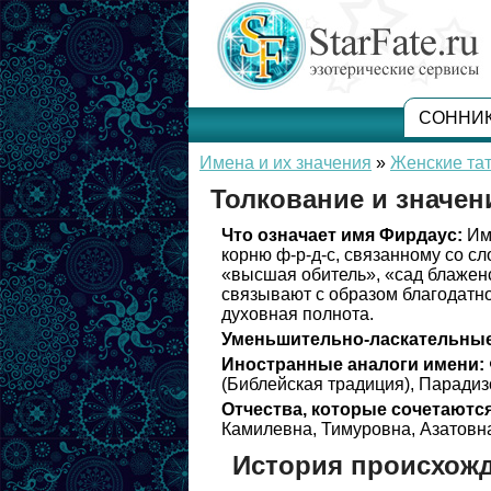
СОННИ
Имена и их значения
»
Женские та
Толкование и значен
Что означает имя Фирдаус:
Имя
корню ф-р-д-с, связанному со с
«высшая обитель», «сад блажен
связывают с образом благодатно
духовная полнота.
Уменьшительно-ласкательные
Иностранные аналоги имени:
(Библейская традиция), Парадиз
Отчества, которые сочетаются
Камилевна, Тимуровна, Азатовн
История происхож