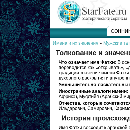
СОННИ
Имена и их значения
»
Мужские та
Толкование и значен
Что означает имя Фатхи:
В осн
переводится как «открывать», «д
традиции значение имени Фатхи 
духовного раскрытия и внутренн
Уменьшительно-ласкательные
Иностранные аналоги имени:
Африка), Муфтийя (Арабский мир
Отчества, которые сочетаются
Ильдарович, Самирович, Каримо
История происхож
Имя Фатхи восходит к арабской 