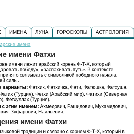
К
ИМЕНА
ЛУНА
ГОРОСКОПЫ
АСТРОЛОГИЯ
тарские имена
ие имени Фатхи
ове имени лежит арабский корень Ф-Т-Х, который
аровать победу», «распахивать путь». В контексте
принято связывать с символикой победного начала,
ей силы.
 варианты:
Фатхик, Фатхичка, Фати, Фатюшка, Фатхуша.
Фатих (Турция), Фетхи (Арабский мир), Фатихи (Северная
), Фетхуллах (Турция).
 с этим именем:
Ахмедович, Рашидович, Мухамедович,
вич, Зуфарович, Наильевич.
дения имени Фатхи
языковой традиции и связано с корнем Ф-Т-Х, который в