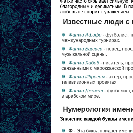
Фатхи часто скрывает сильную п
благородным и деликатным. В па
любовь не спорит с уважением.
Известные люди с
Фатхи Афифи
- футболист,
международных турнирах.
Фатхи Башага
- певец, про
музыкальной сцены.
Фатхи Хабиб
- писатель, п
связанными с марокканской про
Фатхи Ибрагим
- актер, пр
телевизионных проектах.
Фатхи Джамал
- футболист,
в арабском мире.
Нумерология имен
Значение каждой буквы имени
Ф
- Эта буква придает имен