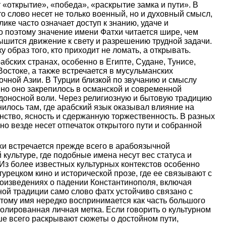
 «открытие», «победа», «раскрытие замка и пути». В
то слово несет не только военный, но и духовный смысл,
ике часто означает доступ к знанию, удаче и
 поэтому значение имени Фатхи читается шире, чем
ышится движение к свету и разрешению трудной задачи.
у образ того, кто приходит не ломать, а открывать.
бских странах, особенно в Египте, Судане, Тунисе,
остоке, а также встречается в мусульманских
чной Азии. В Турции близкой по звучанию и смыслу
но оно закрепилось в османской и современной
едоносной воли. Через религиозную и бытовую традицию
илось там, где арабский язык оказывал влияние на
нство, ясность и сдержанную торжественность. В разных
 но везде несет отпечаток открытого пути и собранной
хи встречается прежде всего в арабоязычной
культуре, где подобные имена несут вес статуса и
 Из более известных культурных контекстов особенно
урецком кино и исторической прозе, где ее связывают с
роизведениях о падении Константинополя, включая
ной традиции само слово фатх устойчиво связано с
тому имя нередко воспринимается как часть большого
золированная личная метка. Если говорить о культурном
чше всего раскрывают сюжеты о достойном пути,