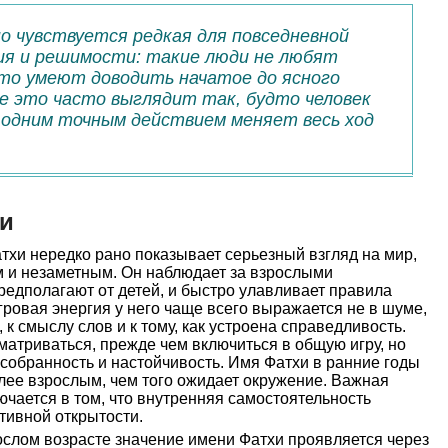
о чувствуется редкая для повседневной
ия и решимости: такие люди не любят
ато умеют доводить начатое до ясного
де это часто выглядит так, будто человек
 одним точным действием меняет весь ход
хи
тхи нередко рано показывает серьезный взгляд на мир,
м и незаметным. Он наблюдает за взрослыми
редполагают от детей, и быстро улавливает правила
гровая энергия у него чаще всего выражается не в шуме,
 к смыслу слов и к тому, как устроена справедливость.
матриваться, прежде чем включиться в общую игру, но
собранность и настойчивость. Имя Фатхи в ранние годы
олее взрослым, чем того ожидает окружение. Важная
ючается в том, что внутренняя самостоятельность
ивной открытости.
слом возрасте значение имени Фатхи проявляется через