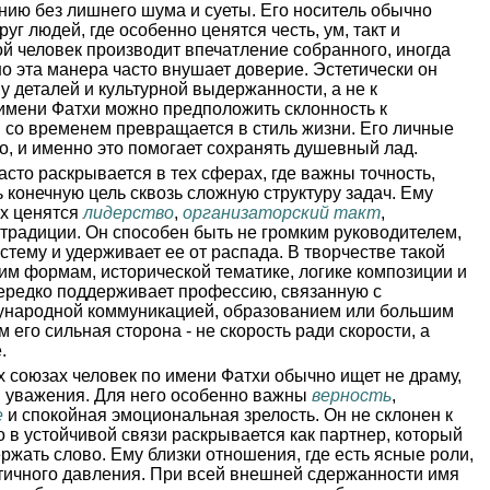
нию без лишнего шума и суеты. Его носитель обычно
уг людей, где особенно ценятся честь, ум, такт и
ой человек производит впечатление собранного, иногда
но эта манера часто внушает доверие. Эстетически он
ву деталей и культурной выдержанности, а не к
имени Фатхи можно предположить склонность к
 со временем превращается в стиль жизни. Его личные
, и именно это помогает сохранять душевный лад.
асто раскрывается в тех сферах, где важны точность,
 конечную цель сквозь сложную структуру задач. Ему
ых ценятся
лидерство
,
организаторский такт
,
 традиции. Он способен быть не громким руководителем,
истему и удерживает ее от распада. В творчестве такой
гим формам, исторической тематике, логике композиции и
нередко поддерживает профессию, связанную с
ународной коммуникацией, образованием или большим
его сильная сторона - не скорость ради скорости, а
.
 союзах человек по имени Фатхи обычно ищет не драму,
и уважения. Для него особенно важны
верность
,
е
и спокойная эмоциональная зрелость. Он не склонен к
 в устойчивой связи раскрывается как партнер, который
ржать слово. Ему близки отношения, где есть ясные роли,
отичного давления. При всей внешней сдержанности имя