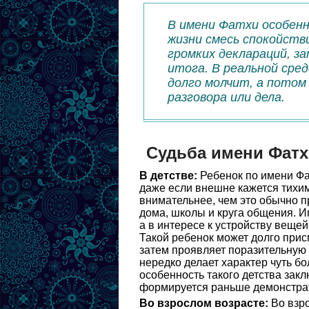
В имени Фатхи особенн
жизни смесь спокойств
громких деклараций, з
итога. В реальной сре
долго молчит, а потом
разговора или дела.
Судьба имени Фат
В детстве:
Ребенок по имени Фа
даже если внешне кажется тихи
внимательнее, чем это обычно п
дома, школы и круга общения. И
а в интересе к устройству вещей,
Такой ребенок может долго прис
затем проявляет поразительную 
нередко делает характер чуть б
особенность такого детства закл
формируется раньше демонстрат
Во взрослом возрасте:
Во взро