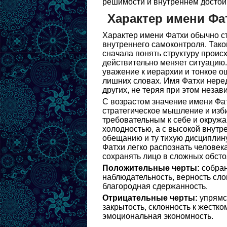
решимости и внутреннем достои
Характер имени Фа
Характер имени Фатхи обычно ст
внутреннего самоконтроля. Тако
сначала понять структуру проис
действительно меняет ситуацию.
уважение к иерархии и тонкое 
лишних словах. Имя Фатхи неред
других, не теряя при этом незав
С возрастом значение имени Фат
стратегическое мышление и изби
требовательным к себе и окружа
холодностью, а с высокой внутр
обещанию и ту тихую дисциплину
Фатхи легко распознать человека
сохранять лицо в сложных обсто
Положительные черты:
собран
наблюдательность, верность сло
благородная сдержанность.
Отрицательные черты:
упрямст
закрытость, склонность к жестко
эмоциональная экономность.