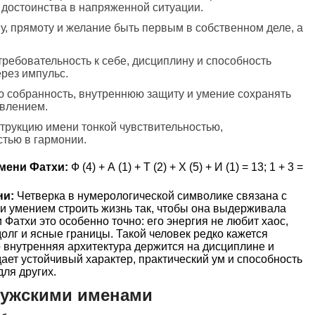
 достоинства в напряженной ситуации.
у, прямоту и желание быть первым в собственном деле, а
требовательность к себе, дисциплину и способность
ерез импульс.
ю собранность, внутреннюю защиту и умение сохранять
авлением.
трукцию имени тонкой чувствительностью,
тью в гармонии.
мени Фатхи:
Ф (4) + А (1) + Т (2) + Х (5) + И (1) = 13; 1 + 3 =
ни:
Четверка в нумерологической символике связана с
и умением строить жизнь так, чтобы она выдерживала
Фатхи это особенно точно: его энергия не любит хаос,
долг и ясные границы. Такой человек редко кажется
 внутренняя архитектура держится на дисциплине и
дает устойчивый характер, практический ум и способность
для других.
мужскими именами