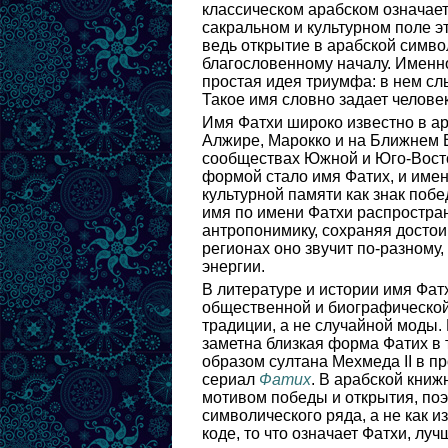
классическом арабском означает
сакральном и культурном поле э
ведь открытие в арабской символ
благословенному началу. Именно
простая идея триумфа: в нем сл
Такое имя словно задает человек
Имя Фатхи широко известно в ара
Алжире, Марокко и на Ближнем В
сообществах Южной и Юго-Восто
формой стало имя Фатих, и имен
культурной памяти как знак поб
имя по имени Фатхи распростран
антропонимику, сохраняя достои
регионах оно звучит по-разному,
энергии.
В литературе и истории имя Фат
общественной и биографической 
традиции, а не случайной моды.
заметна близкая форма Фатих в т
образом султана Мехмеда II в п
сериал
Фатих
. В арабской книж
мотивом победы и открытия, поэ
символического ряда, а не как и
коде, то что означает Фатхи, лу