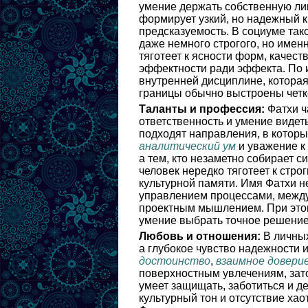
умение держать собственную ли
формирует узкий, но надежный кр
предсказуемость. В социуме так
даже немного строгого, но имен
тяготеет к ясности форм, качест
эффектности ради эффекта. По 
внутренней дисциплине, которая
границы обычно выстроены четко
Таланты и профессия:
Фатхи ч
ответственность и умение видеть
подходят направления, в котор
аналитический ум
и уважение к
а тем, кто незаметно собирает с
человек нередко тяготеет к стро
культурной памяти. Имя Фатхи 
управлением процессами, межд
проектным мышлением. При этом 
умение выбрать точное решение
Любовь и отношения:
В личных
а глубокое чувство надежности 
достоинство
,
взаимное довери
поверхностным увлечениям, зато
умеет защищать, заботиться и де
культурный тон и отсутствие ха