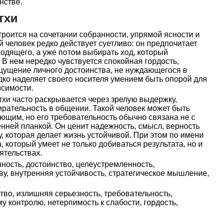
нстве.
тхи
роится на сочетании собранности, упрямой ясности и
й человек редко действует суетливо: он предпочитает
ходящего, а уже потом выбирать ход, который
 В нем нередко чувствуется спокойная гордость,
ощущение личного достоинства, не нуждающегося в
ко наделяет своего носителя умением быть опорой для
исимости.
хи часто раскрывается через зрелую выдержку,
рательность в общении. Такой человек может быть
ющим, но его требовательность обычно связана не с
енней планкой. Он ценит надежность, смысл, верность
, которая делает жизнь устойчивой. При этом по имени
, который умеет не только добиваться результата, но и
ятельствах.
ность, достоинство, целеустремленность,
ву, внутренняя устойчивость, стратегическое мышление,
во, излишняя серьезность, требовательность,
му контролю, нетерпимость к слабости, гордость,