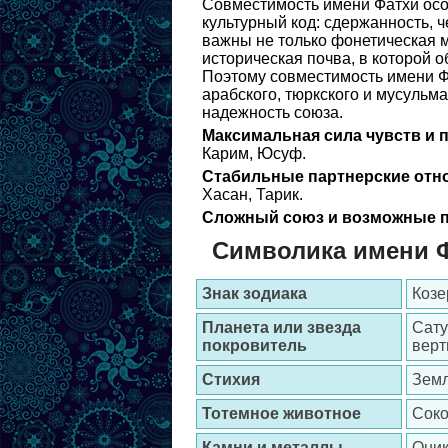
Совместимость имени Фатхи осо
культурный код: сдержанность, ч
важны не только фонетическая м
историческая почва, в которой о
Поэтому совместимость имени Ф
арабского, тюркского и мусульма
надежность союза.
Максимальная сила чувств и 
Карим, Юсуф.
Стабильные партнерские отн
Хасан, Тарик.
Сложный союз и возможные п
Символика имени 
Знак зодиака
Козе
Планета или звезда
Сату
покровитель
верт
Стихия
Зем
Тотемное животное
Сок
Камни и металлы
Оник