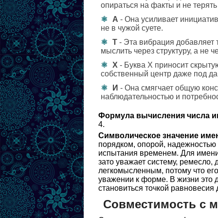
опираться на факты и не терять
А
- Она усиливает инициатив
не в чужой суете.
Т
- Эта вибрация добавляет 
мыслить через структуру, а не ч
Х
- Буква Х приносит скрыту
собственный центр даже под д
И
- Она смягчает общую конс
наблюдательностью и потребнос
Формула вычисления числа и
4.
Символическое значение име
порядком, опорой, надежностью 
испытания временем. Для имени 
зато уважает систему, ремесло, 
легкомысленным, потому что его
уважении к форме. В жизни это 
становиться точкой равновесия 
Совместимость с 