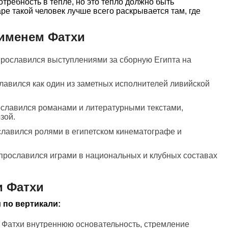
отребность в тепле, но это тепло должно быть
ре такой человек лучше всего раскрывается там, где
 именем Фатхи
 прославился выступлениями за сборную Египта на
славился как один из заметных исполнителей ливийской
рославился романами и литературными текстами,
зой.
ославился ролями в египетском кинематографе и
 прославился играми в национальных и клубных составах
и Фатхи
 по вертикали:
и Фатхи внутреннюю основательность, стремление