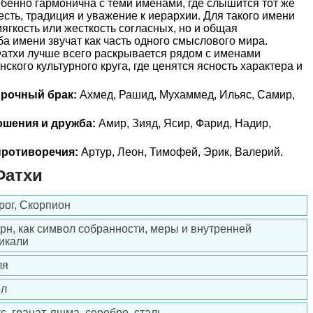
бенно гармонична с теми именами, где слышится тот же
есть, традиция и уважение к иерархии. Для такого имени
ягкость или жесткость согласных, но и общая
ба имени звучат как часть одного смыслового мира.
атхи лучше всего раскрывается рядом с именами
нского культурного круга, где ценятся ясность характера и
прочный брак:
Ахмед, Рашид, Мухаммед, Ильяс, Самир,
ошения и дружба:
Амир, Зияд, Ясир, Фарид, Надир,
ротиворечия:
Артур, Леон, Тимофей, Эрик, Валерий.
Фатхи
рог, Скорпион
рн, как символ собранности, меры и внутренней
икали
ля
ол
с, гранат, яшма, серебро, сталь