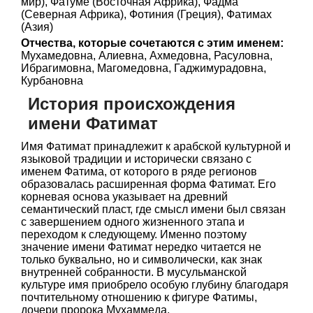
мир), Фатуме (Восточная Африка), Фадма
(Северная Африка), Фотиния (Греция), Фатимах
(Азия)
Отчества, которые сочетаются с этим именем:
Мухамедовна, Алиевна, Ахмедовна, Расуловна,
Ибрагимовна, Магомедовна, Гаджимурадовна,
Курбановна
История происхождения
имени Фатимат
Имя Фатимат принадлежит к арабской культурной и
языковой традиции и исторически связано с
именем Фатима, от которого в ряде регионов
образовалась расширенная форма Фатимат. Его
корневая основа указывает на древний
семантический пласт, где смысл имени был связан
с завершением одного жизненного этапа и
переходом к следующему. Именно поэтому
значение имени Фатимат нередко читается не
только буквально, но и символически, как знак
внутренней собранности. В мусульманской
культуре имя приобрело особую глубину благодаря
почтительному отношению к фигуре Фатимы,
дочери пророка Мухаммеда.