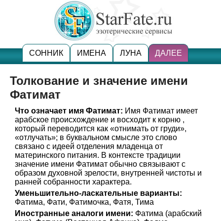
СОННИК
ИМЕНА
ЛУНА
ДАЛЕЕ
Толкование и значение имени
Фатимат
Что означает имя Фатимат:
Имя Фатимат имеет
арабское происхождение и восходит к корню ,
который переводится как «отнимать от груди»,
«отлучать»; в буквальном смысле это слово
связано с идеей отделения младенца от
материнского питания. В контексте традиции
значение имени Фатимат обычно связывают с
образом духовной зрелости, внутренней чистоты и
ранней собранности характера.
Уменьшительно-ласкательные варианты:
Фатима, Фати, Фатимочка, Фатя, Тима
Иностранные аналоги имени:
Фатима (арабский