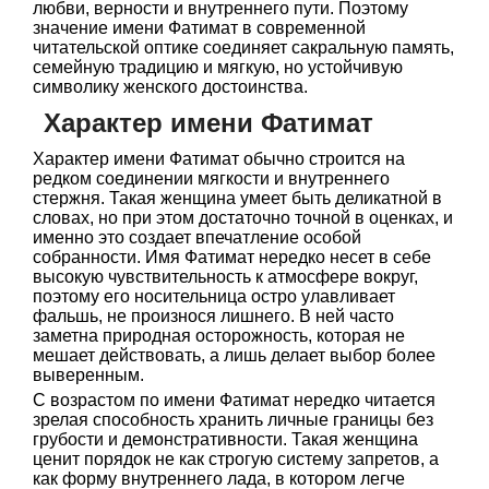
любви, верности и внутреннего пути. Поэтому
значение имени Фатимат в современной
читательской оптике соединяет сакральную память,
семейную традицию и мягкую, но устойчивую
символику женского достоинства.
Характер имени Фатимат
Характер имени Фатимат обычно строится на
редком соединении мягкости и внутреннего
стержня. Такая женщина умеет быть деликатной в
словах, но при этом достаточно точной в оценках, и
именно это создает впечатление особой
собранности. Имя Фатимат нередко несет в себе
высокую чувствительность к атмосфере вокруг,
поэтому его носительница остро улавливает
фальшь, не произнося лишнего. В ней часто
заметна природная осторожность, которая не
мешает действовать, а лишь делает выбор более
выверенным.
С возрастом по имени Фатимат нередко читается
зрелая способность хранить личные границы без
грубости и демонстративности. Такая женщина
ценит порядок не как строгую систему запретов, а
как форму внутреннего лада, в котором легче