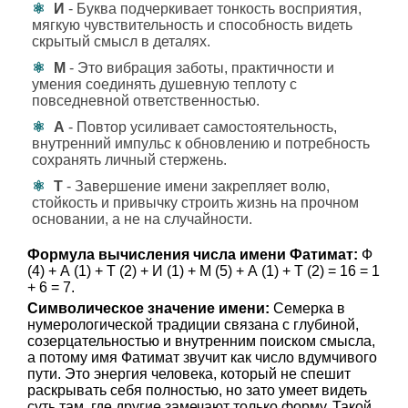
И
- Буква подчеркивает тонкость восприятия,
мягкую чувствительность и способность видеть
скрытый смысл в деталях.
М
- Это вибрация заботы, практичности и
умения соединять душевную теплоту с
повседневной ответственностью.
А
- Повтор усиливает самостоятельность,
внутренний импульс к обновлению и потребность
сохранять личный стержень.
Т
- Завершение имени закрепляет волю,
стойкость и привычку строить жизнь на прочном
основании, а не на случайности.
Формула вычисления числа имени Фатимат:
Ф
(4) + А (1) + Т (2) + И (1) + М (5) + А (1) + Т (2) = 16 = 1
+ 6 = 7.
Символическое значение имени:
Семерка в
нумерологической традиции связана с глубиной,
созерцательностью и внутренним поиском смысла,
а потому имя Фатимат звучит как число вдумчивого
пути. Это энергия человека, который не спешит
раскрывать себя полностью, но зато умеет видеть
суть там, где другие замечают только форму. Такой