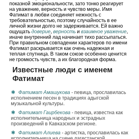
показной эмоциональности, зато тонко реагирует
на уважение, верность и чувство меры. Имя
Фатимат в любви соединяет нежность с
требовательностью, поэтому случайность в ее
личной жизни долго не задерживается. Ей важно
ощущать
доверие
,
верность
и
взаимное уважение
,
иначе внутренний лад начинает тихо рассыпаться.
При правильном совпадении характеров по имени
Фатимат раскрывается как очень надежная и
теплая спутница. В таком союзе особенно ценится
не громкость чувств, а их благородная форма.
Известные люди с именем
Фатимат
Фатимат Амашукова
- певица, прославилась
исполнением песен в традициях адыгской
музыкальной культуры.
Фатимат Гаирбекова
- певица, известна как
исполнительница народных и эстрадных
произведений в Кавказском регионе.
Фатимат Алиева
- артистка, прославилась как
исполнительница на сцене дагестанской