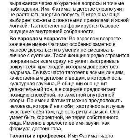
выражается через аккуратные вопросы и точные
наблюдения. Имя Фатимат в детстве словно учит
не расточать энергию попусту. В игре она чаще
выбирает сюжеты с понятными правилами и ясной
логикой. Так постепенно формируется базовое
ощущение внутренней собранности.
Во взрослом возрасте:
Во взрослом возрасте
значение имени Фатимат особенно заметно в
манере держаться и в умении не смешивать
личное с суетным. Такая женщина редко стремится
понравиться всем сразу, но умеет выстраивать
вокруг себя круг людей, которым доверяет без
надрыва. Ее вкус часто тяготеет к ясным линиям,
качественным деталям и вещам, в которых есть
культурная глубина. В общении она ценит
уважительный тон, а в социуме предпочитает
позицию спокойной, но заметной внутренней
опоры. По имени Фатимат можно предположить
человека, который не любит хаотичность и лучше
чувствует себя там, где есть ритм и смысл. Она
умеет быть корректной, не теряя собственного
лица. Именно в зрелости ее имя звучит как
формула достоинства.
Таланты и профессия:
Имя Фатимат часто