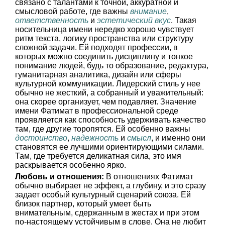
связано с талантами к точной, аккуратной и
смысловой работе, где важны
внимание
,
ответственность
и
эстетический вкус
. Такая
носительница имени нередко хорошо чувствует
ритм текста, логику пространства или структуру
сложной задачи. Ей подходят профессии, в
которых можно соединить дисциплину и тонкое
понимание людей, будь то образование, редактура,
гуманитарная аналитика, дизайн или сферы
культурной коммуникации. Лидерский стиль у нее
обычно не жесткий, а собранный и уважительный:
она скорее организует, чем подавляет. Значение
имени Фатимат в профессиональной среде
проявляется как способность удерживать качество
там, где другие торопятся. Ей особенно важны
достоинство
,
надежность
и
смысл
, и именно они
становятся ее лучшими ориентирующими силами.
Там, где требуется деликатная сила, это имя
раскрывается особенно ярко.
Любовь и отношения:
В отношениях Фатимат
обычно выбирает не эффект, а глубину, и это сразу
задает особый культурный сценарий союза. Ей
близок партнер, который умеет быть
внимательным, сдержанным в жестах и при этом
по-настоящему устойчивым в слове. Она не любит