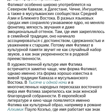
Фатимат особенно широко употребляется на
Северном Кавказе, в Дагестане, Чечне, Ингушетии,
а также в мусульманских сообществах Средней
Азии и Ближнего Востока. В разных языковых
средах имя сохраняло узнаваемое ядро, но меняло
фонетику, мягкость звучания и даже
эмоциональный оттенок. Там, где имя закреплялось
в семейной традиции, оно начинало
ассоциироваться с достоинством, сдержанностью и
уважением к старшим. Потому имя Фатимат в
культурной памяти звучит не как случайный набор
звуков, а как знак укорененности в родовой
преемственности.
В художественной культуре имя Фатима
встречается заметно чаще, чем форма Фатимат,
однако именно эта форма хорошо известна в
живой традиции Кавказа и мусульманского
Востока. В
Тысяче и одной ночи
и в
многочисленных народных пересказах восточного
мира имя Фатима закрепилось как знак женской
благородной собранности. В европейской
литературе и кино чаще появляется именно
Фатима как культурный образ, например в романе
Алхимик
Пауло Коэльо, где имя работает как знак