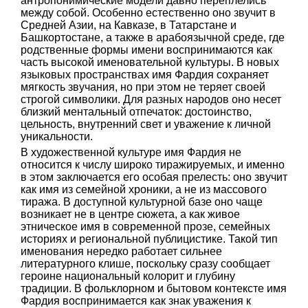
антропонимические модели давно переплелись
между собой. Особенно естественно оно звучит в
Средней Азии, на Кавказе, в Татарстане и
Башкортостане, а также в арабоязычной среде, где
родственные формы имени воспринимаются как
часть высокой именовательной культуры. В новых
языковых пространствах имя Фардия сохраняет
мягкость звучания, но при этом не теряет своей
строгой символики. Для разных народов оно несет
близкий ментальный отпечаток: достоинство,
цельность, внутренний свет и уважение к личной
уникальности.
В художественной культуре имя Фардия не
относится к числу широко тиражируемых, и именно
в этом заключается его особая прелесть: оно звучит
как имя из семейной хроники, а не из массового
тиража. В доступной культурной базе оно чаще
возникает не в центре сюжета, а как живое
этническое имя в современной прозе, семейных
историях и региональной публицистике. Такой тип
именования нередко работает сильнее
литературного клише, поскольку сразу сообщает
героине национальный колорит и глубину
традиции. В фольклорном и бытовом контексте имя
Фардия воспринимается как знак уважения к