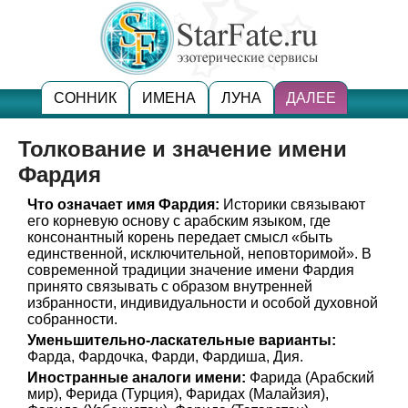
СОННИК
ИМЕНА
ЛУНА
ДАЛЕЕ
Толкование и значение имени
Фардия
Что означает имя Фардия:
Историки связывают
его корневую основу с арабским языком, где
консонантный корень передает смысл «быть
единственной, исключительной, неповторимой». В
современной традиции значение имени Фардия
принято связывать с образом внутренней
избранности, индивидуальности и особой духовной
собранности.
Уменьшительно-ласкательные варианты:
Фарда, Фардочка, Фарди, Фардиша, Дия.
Иностранные аналоги имени:
Фарида (Арабский
мир), Ферида (Турция), Фаридах (Малайзия),