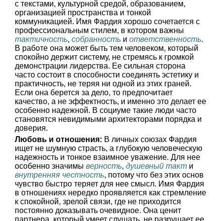
с текстами, культурной средой, образованием,
организацией пространства и тонкой
коммуникацией. Имя Фардия хорошо сочетается с
профессиональным стилем, в котором важны
тактичность
,
собранность
и
ответственность
.
В работе она может быть тем человеком, который
спокойно держит систему, не стремясь к громкой
демонстрации лидерства. Ее сильная сторона
часто состоит в способности соединять эстетику и
практичность, не теряя ни одной из этих граней.
Если она берется за дело, то предпочитает
качество, а не эффектность, и именно это делает ее
особенно надежной. В социуме такие люди часто
становятся невидимыми архитекторами порядка и
доверия.
Любовь и отношения:
В личных союзах Фардия
ищет не шумную страсть, а глубокую человеческую
надежность и тонкое взаимное уважение. Для нее
особенно значимы
верность
,
душевный такт
и
внутренняя честность
, потому что без этих основ
чувство быстро теряет для нее смысл. Имя Фардия
в отношениях нередко проявляется как стремление
к спокойной, зрелой связи, где не приходится
постоянно доказывать очевидное. Она ценит
партнера, который умеет слушать, не разрушает ее