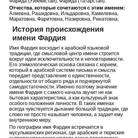
Фарида (Узбекистан), Фарида (Татарстан).
Отчества, которые сочетаются с этим именем:
Алиевна, Рашидовна, Ильдаровна, Камилевна,
Маратовна, Фаритовна, Назировна, Ринатовна.
История происхождения
имени Фардия
Имя Фардия восходит к арабской языковой
традиции, где смысловой центр имени строится
вокруг идеи исключительности и неповторимости.
Его этимологическая основа связана с корнем,
который в арабской системе письма и смысла
передает представление о единственности,
отдельности от общего ряда и подчеркнутой
самодостаточности. Именно поэтому значение
имени Фардия с самого начала звучит не как
бытовая характеристика, а как культурный знак
особого положения личности. В таких именах
всегда чувствуется дыхание большой традиции, где
слово не просто называет человека, а задает ему
внутреннюю меру.
По географии имя Фардия встречается в
мусульманских регионах, где арабские и тюркские