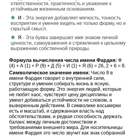
ответственности, практичность и уважение к
устойчивым жизненным основаниям.
И
- Эта энергия добавляет мягкость, тонкость
восприятия и умение видеть не только форму, но и
скрытый смысл.
Я
- Эта буква завершает имя знаком личной
ценности, самоуважения и стремления к цельному
выражению собственной природы.
Формула вычисления числа имени Фардия:
Ф
(4) + А (1) + Р (9) + Д (5) + И (1) + Я (6) = 26, 2 + 6 = 8.
Символическое значение имени:
Число 8 в
имени Фардия говорит о внутренней силе,
структуре и умении собирать жизнь в ясную,
работающую форму. Это энергия людей, которые
не любят хаос, чувствуют цену дисциплины и
умеют добиваться устойчивости не словом, а
выверенным действием. В символике восьмерки
есть и масштаб, и сдержанная власть над
обстоятельствами, и редкая способность держать
баланс между личным достоинством и
требованиями внешнего мира. Для носительницы
имени Фардия это число звучит как знак собранной