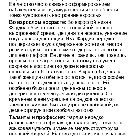
Ее детство часто связано с формированием
наблюдательности, аккуратности и способности
тонко чувствовать настроение взрослых.
Во взрослом возрасте:
Во взрослой жизни
Фардия обычно тяготеет к спокойной, хорошо
выстроенной среде, где ценятся ясность, уважение
и культурная дистанция. Имя Фардия нередко
подчеркивает вкус к сдержанной эстетике, чистой
речи и людям, которые умеют держать слово без
лишнего пафоса. Ее личные границы, как правило,
прочны, но не агрессивны, а потому она умеет
сохранять достоинство даже в непростых
социальных обстоятельствах. В круге общения у
такой женщины обычно остаются те, кто способен
на тонкость, надежность и деликатность. Ей
особенно близки роли, где важны точность,
доверие и интеллектуальная дисциплина. Со
временем в ней укрепляется редкое качество
зрелости: умение быть внутренне свободной, не
демонстрируя этой свободы напоказ.
Таланты и профессия:
Фардия нередко
раскрывается в сферах, где нужны вкус, точность,
языковая чуткость и умение видеть структуру за
внешней формой. Ей подходят занятия, связанные