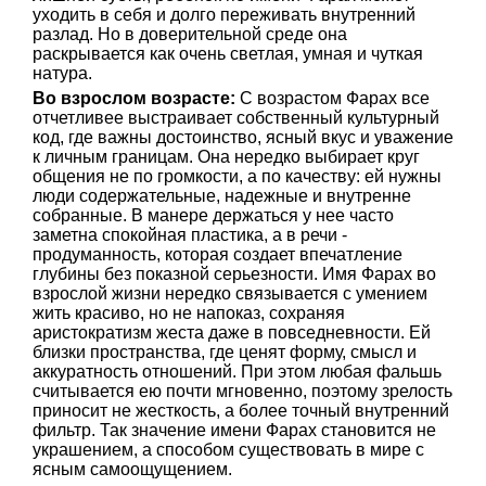
уходить в себя и долго переживать внутренний
разлад. Но в доверительной среде она
раскрывается как очень светлая, умная и чуткая
натура.
Во взрослом возрасте:
С возрастом Фарах все
отчетливее выстраивает собственный культурный
код, где важны достоинство, ясный вкус и уважение
к личным границам. Она нередко выбирает круг
общения не по громкости, а по качеству: ей нужны
люди содержательные, надежные и внутренне
собранные. В манере держаться у нее часто
заметна спокойная пластика, а в речи -
продуманность, которая создает впечатление
глубины без показной серьезности. Имя Фарах во
взрослой жизни нередко связывается с умением
жить красиво, но не напоказ, сохраняя
аристократизм жеста даже в повседневности. Ей
близки пространства, где ценят форму, смысл и
аккуратность отношений. При этом любая фальшь
считывается ею почти мгновенно, поэтому зрелость
приносит не жесткость, а более точный внутренний
фильтр. Так значение имени Фарах становится не
украшением, а способом существовать в мире с
ясным самоощущением.