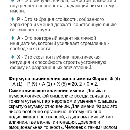
А
- Это импульс начала, самостоятельности и
внутреннего первенства, задающий ритм всему
имени.
Р
- Это вибрация стойкости, собранного
характера и умения держать собственную линию
без лишнего шума.
А
- Это повторный акцент на личной
инициативе, который усиливает стремление к
свободе и ясности.
Х
- Это скрытая глубина, практическая
интуиция и способность строить устойчивую
форму из разрозненных впечатлений.
Формула вычисления числа имени Фарах:
Ф (4)
+ А (1) + Р (9) + А (1) + Х (5) = 20, 2 + 0 = 2.
Символическое значение имени:
Двойка в
нумерологической символике всегда связана с
тонким чутьем, партнерством и умением слышать
скрытую музыку отношений. Для имени Фарах это
число особенно органично, потому что оно
подчеркивает не силовой, а дипломатичный тип
влияния, где важны интонация, доверие и
эмоциональная точность. Человек с таким числом