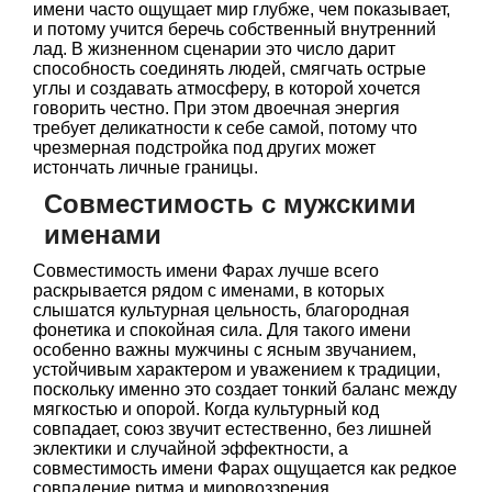
имени часто ощущает мир глубже, чем показывает,
и потому учится беречь собственный внутренний
лад. В жизненном сценарии это число дарит
способность соединять людей, смягчать острые
углы и создавать атмосферу, в которой хочется
говорить честно. При этом двоечная энергия
требует деликатности к себе самой, потому что
чрезмерная подстройка под других может
истончать личные границы.
Совместимость с мужскими
именами
Совместимость имени Фарах лучше всего
раскрывается рядом с именами, в которых
слышатся культурная цельность, благородная
фонетика и спокойная сила. Для такого имени
особенно важны мужчины с ясным звучанием,
устойчивым характером и уважением к традиции,
поскольку именно это создает тонкий баланс между
мягкостью и опорой. Когда культурный код
совпадает, союз звучит естественно, без лишней
эклектики и случайной эффектности, а
совместимость имени Фарах ощущается как редкое
совпадение ритма и мировоззрения.