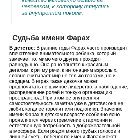
качество мгновенно делало ее
человеком, к которому тянулись
за внутренним покоем.
Судьба имени Фарах
В детстве:
В ранние годы Фарах часто производит
впечатление внимательного ребенка, который
замечает то, мимо чего другие проходят
равнодушно. Она рано тянется к красивым
деталям, к ритму речи, к интонациям взрослых,
словно считывает мир не только глазами, но и
сердцем. В играх такая девочка может
предпочитать не шумное лидерство, а наблюдение,
распределение ролей и тонкую организацию
пространства. При этом ее внутренняя
самостоятельность заметна уже в детстве: она не
любит, когда ее торопят или подгоняют. Значение
имени Фарах в детском возрасте особенно ясно
проявляется через стремление к гармонии и
естественную потребность в доброжелательной
атмосфере. Если рядом много грубых голосов и
лишней суеты, ребенок по имени Фарах может