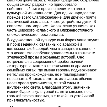
местной фонетикой. В каждой среде оно сохраняло
общий смысл радости, но приобретало
собственный ритм произношения и оттенок
культурной изысканности. Для одних народов это
прежде всего благопожелание, для других - почти
поэтический знак счастливого устройства души. В
современном мире имя Фарах легко узнается как
часть широкого исламского и ближневосточного
ономастического пространства.
В художественной культуре имя Фарах чаще звучит
в произведениях, связанных с арабской и
южноазиатской средой, чем в западном каноне, и
это делает его особенно узнаваемым в контексте
этнической прозы и экранных историй. Оно
встречается в современной арабоязычной
литературе, а также в телевизионных драмах и
семейных сагaх, где имена героинь подчеркивают
не только происхождение, но и темперамент
персонажа. В таких сюжетах имя Фарах обычно
несет ореол достоинства, мягкой силы и
внутреннего света. Благодаря этому значение
имени Фарах в культурной памяти связано не с
громкой эффектностью, а с тихой, но устойчивой
привлекательностью.