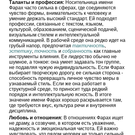
Таланты и профессия:
Носительница имени
Фарах часто сильна в сферах, где соединяются
чувство формы, внимательность к человеку и
умение держать высокий стандарт. Ей подходят
профессии, связанные с текстом, языком,
культурой, образованием, сценической подачей,
визуальным стилем и интеллектуальной
коммуникацией. В рабочей среде она редко идет на
грубый напор, предпочитая
тактичность
,
эстетику
,
точность
и
собранность
как главные
инструменты влияния. Ее лидерство обычно не
шумное, а тонкое: она умеет задавать тон группе,
не подавляя чужую индивидуальность. Если Фарах
выбирает творческую дорогу, ее сильная сторона -
способность превращать личное чувство меры в
узнаваемый стиль. Если же она работает в
структурной среде, то приносит туда редкий
порядок и интеллектуальную ясность. В итоге
значение имени Фарах хорошо раскрывается там,
где требуются вкус, культура речи и внутренняя
дисциплина.
Любовь и отношения:
В отношениях Фарах ищет
не драму, а созвучие, в котором есть уважение,
надежность и эмоциональная чистота. Ей важно
чувствовать, что рядом человек не только сильный,