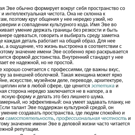
я Эве обычно формирует вокруг себя пространство со
т и интеллектуальная чистота. Она не склонна к
м, поэтому круг общения у нее нередко узкий, но
оверии и совпадении культурного кода. Имя Эве во
кивает умение держать границы без резкости и быть
анере одеваться, говорить и выбирать среду заметна
де каждая деталь работает на общий образ. Для нее
, а ощущение, что жизнь выстроена в соответствии с
этому значение имени Эве особенно ярко раскрывается
овится формой достоинства. Внутренний стандарт у нее
ает ее надежной, но не простой.
 хорошо сочетается с профессиями, где важны вкус,
туру за внешней оболочкой. Такая женщина может ярко
йне, искусстве, музейном деле, переводе, архитектуре,
циплин или в любой сфере, где ценится
эстетика
и
ная сторона нередко заключается не в напоре, а в
 ясную форму и делать это без лишнего шума.
амерный, но эффективный: она умеет задавать планку, не
Если талант Эве поддержан культурной средой, он
 умение создавать пространства, где людям спокойно и
зки
самостоятельность
,
профессиональная честность
и
тому значение имени Эве в деловой жизни часто читается
дежной репутации.