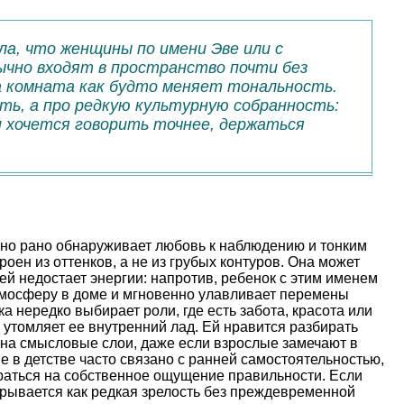
ала, что женщины по имени Эве или с
ычно входят в пространство почти без
да комната как будто меняет тональность.
ь, а про редкую культурную собранность:
 хочется говорить точнее, держаться
о рано обнаруживает любовь к наблюдению и тонким
роен из оттенков, а не из грубых контуров. Она может
о ей недостает энергии: напротив, ребенок с этим именем
тмосферу в доме и мгновенно улавливает перемены
ка нередко выбирает роли, где есть забота, красота или
о утомляет ее внутренний лад. Ей нравится разбирать
 на смысловые слои, даже если взрослые замечают в
 в детстве часто связано с ранней самостоятельностью,
ираться на собственное ощущение правильности. Если
крывается как редкая зрелость без преждевременной