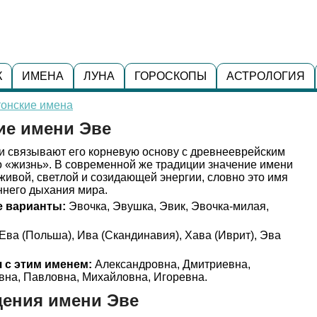
К
ИМЕНА
ЛУНА
ГОРОСКОПЫ
АСТРОЛОГИЯ
тонские имена
ие имени Эве
и связывают его корневую основу с древнееврейским
о «жизнь». В современной же традиции значение имени
живой, светлой и созидающей энергии, словно это имя
ннего дыхания мира.
 варианты:
Эвочка, Эвушка, Эвик, Эвочка-милая,
Ева (Польша), Ива (Скандинавия), Хава (Иврит), Эва
 с этим именем:
Александровна, Дмитриевна,
вна, Павловна, Михайловна, Игоревна.
дения имени Эве