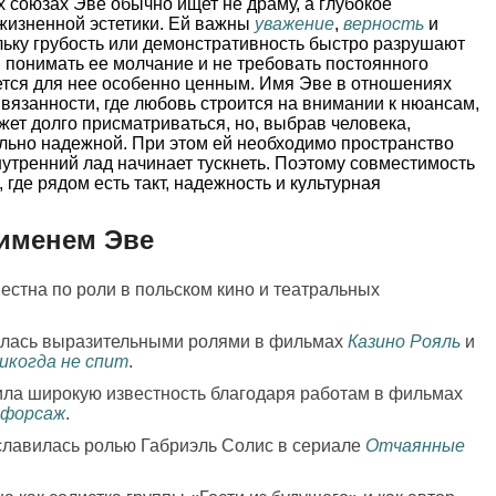
 союзах Эве обычно ищет не драму, а глубокое
 жизненной эстетики. Ей важны
уважение
,
верность
и
ольку грубость или демонстративность быстро разрушают
 понимать ее молчание и не требовать постоянного
ется для нее особенно ценным. Имя Эве в отношениях
ивязанности, где любовь строится на внимании к нюансам,
жет долго присматриваться, но, выбрав человека,
льно надежной. При этом ей необходимо пространство
нутренний лад начинает тускнеть. Поэтому совместимость
где рядом есть такт, надежность и культурная
 именем Эве
вестна по роли в польском кино и театральных
вилась выразительными ролями в фильмах
Казино Рояль
и
никогда не спит
.
чила широкую известность благодаря работам в фильмах
 форсаж
.
ославилась ролью Габриэль Солис в сериале
Отчаянные