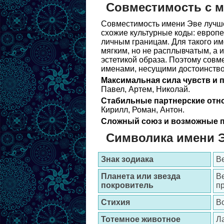
Совместимость с 
Совместимость имени Эве лучше
схожие культурные коды: европе
личным границам. Для такого им
мягким, но не расплывчатым, а 
эстетикой образа. Поэтому совм
именами, несущими достоинство,
Максимальная сила чувств и 
Павел, Артем, Николай.
Стабильные партнерские отн
Кирилл, Роман, Антон.
Сложный союз и возможные п
Символика имени 
Знак зодиака
В
Планета или звезда
Ве
покровитель
п
Стихия
В
Тотемное животное
Л