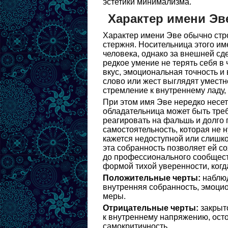
эстетики минимализма.
Характер имени Эв
Характер имени Эве обычно стро
стержня. Носительница этого им
человека, однако за внешней сд
редкое умение не терять себя в
вкус, эмоциональная точность и
слово или жест выглядят уместн
стремление к внутреннему ладу,
При этом имя Эве нередко несет
обладательница может быть треб
реагировать на фальшь и долго 
самостоятельность, которая не н
кажется недоступной или слишк
эта собранность позволяет ей со
до профессионального сообществ
формой тихой уверенности, когда
Положительные черты:
наблюд
внутренняя собранность, эмоцио
меры.
Отрицательные черты:
закрыто
к внутреннему напряжению, осто
самокритичность.