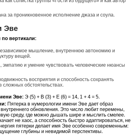
на как солистка группы «Гости из будущего» и как автор
ана за проникновенное исполнение джаза и соула.
и Эве
 по вертикали:
 независимое мышление, внутреннюю автономию и
уктуру вещей.
, эмпатию и умение чувствовать человеческие нюансы
подвижность восприятия и способность сохранять
в сложных обстоятельствах.
мени Эве:
Э (5) + В (3) + Е (6) = 14, 1 + 4 = 5.
ни:
Пятерка в нумерологии имени Эве дает образ
 внутреннего обновления. Это число любит перемены,
вую среду, где можно дышать шире и мыслить смелее.
ачает не хаос, а способность быстро адаптироваться, не
Энергия пятерки делает имя Эве особенно современным:
 ощущение глубины и невидимой перспективы.