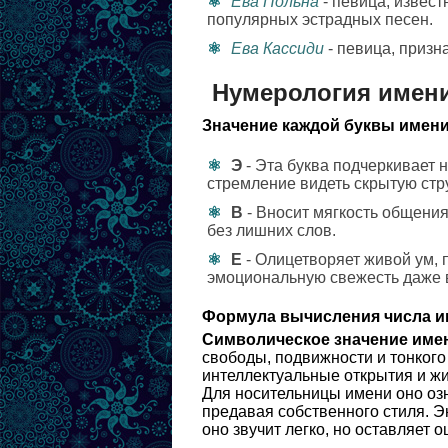
Ева Польна
- певица, извест
популярных эстрадных песен.
Ева Кассиди
- певица, призн
Нумерология имен
Значение каждой буквы имени
Э
- Эта буква подчеркивает
стремление видеть скрытую стр
В
- Вносит мягкость общения
без лишних слов.
Е
- Олицетворяет живой ум, 
эмоциональную свежесть даже 
Формула вычисления числа и
Символическое значение име
свободы, подвижности и тонкого
интеллектуальные открытия и жи
Для носительницы имени оно озн
предавая собственного стиля. 
оно звучит легко, но оставляет