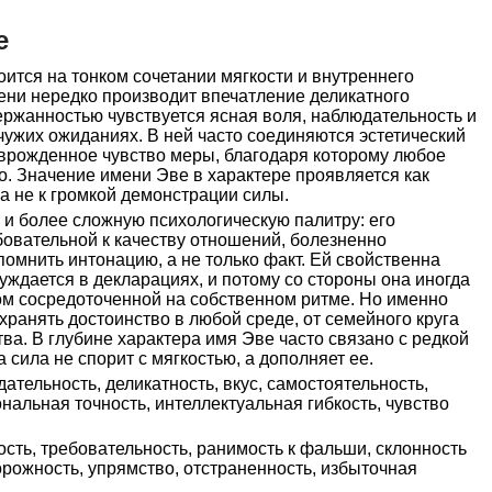
е
ится на тонком сочетании мягкости и внутреннего
ени нередко производит впечатление деликатного
ержанностью чувствуется ясная воля, наблюдательность и
 чужих ожиданиях. В ней часто соединяются эстетический
 врожденное чувство меры, благодаря которому любое
о. Значение имени Эве в характере проявляется как
 а не к громкой демонстрации силы.
 и более сложную психологическую палитру: его
овательной к качеству отношений, болезненно
помнить интонацию, а не только факт. Ей свойственна
уждается в декларациях, и потому со стороны она иногда
ом сосредоточенной на собственном ритме. Но именно
хранять достоинство в любой среде, от семейного круга
а. В глубине характера имя Эве часто связано с редкой
 сила не спорит с мягкостью, а дополняет ее.
ательность, деликатность, вкус, самостоятельность,
нальная точность, интеллектуальная гибкость, чувство
сть, требовательность, ранимость к фальши, склонность
рожность, упрямство, отстраненность, избыточная