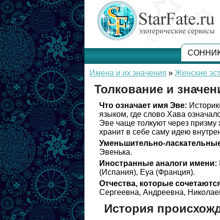
СОННИ
Имена и их значения
»
Женские эс
Толкование и значен
Что означает имя Эве:
Историк
языком, где слово Хава означал
Эве чаще толкуют через призму 
хранит в себе саму идею внутре
Уменьшительно-ласкательные
Эвенька.
Иностранные аналоги имени:
(Испания), Еуа (Франция).
Отчества, которые сочетаются
Сергеевна, Андреевна, Николае
История происхож