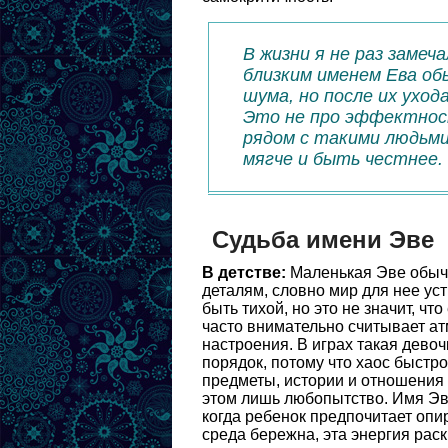
В жизни я не раз замеч
близким именем Ева об
шума, но после их ухо
Это не про эффектност
рядом с такими людьми
мягче и быть честнее.
Судьба имени Эве
В детстве:
Маленькая Эве обычн
деталям, словно мир для нее уст
быть тихой, но это не значит, чт
часто внимательно считывает а
настроения. В играх такая девоч
порядок, потому что хаос быстр
предметы, истории и отношения
этом лишь любопытство. Имя Эве
когда ребенок предпочитает оп
среда бережна, эта энергия рас