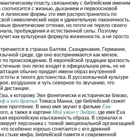
емантическому пласту, связанному с библейским именем
а соотносится с жизнью, дыханием и первоосновой
 и латинские формы это имя распространилось по
свой символический нерв и удивительную лаконичность.
овые фонетические оттенки, но почти не теряло своего
ачала, пробуждения и естественной силы. Поэтому
вучит как культурная формула жизненности, а не просто
тречаются в странах Балтии, Скандинавии, Германии,
язычной среде, где оно воспринимается как мягкое,
 по происхождению. В европейской традиции краткость
стичным: оно легко входит в официальную речь, но не
даптация обычно придает имени образ внутренней
остоты и тихого достоинства. В русскоязычной культуре
кое, воздушное и чуть северное по звучанию, что
й дистанции.
Ева, к которому Эве фонетически и исторически близко,
иф и его братья
Томаса Манна, где библейский сюжет
ое прочтение. В кино имя звучит в фильме
Ева
го, а также в картине
Мой ужин с Эндрю
, где имя Eva
ивая европейскую изысканность образа. В сериалах и
ркирует персонажа с тонкой эмоциональной организацией
 что особенно хорошо сочетается с его древней
на стыке мифа, библейской памяти и современной