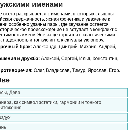
мужскими именами
 всего раскрывается с именами, в которых слышны
йская сдержанность, ясная фонетика и уважение к
ени особенно удачны пары, где звучание остается
историческое происхождение не вступает в конфликт с
естимость имени Эве чаще строится с классическими
 надежность и тонкую интеллектуальную опору.
прочный брак:
Александр, Дмитрий, Михаил, Андрей,
ошения и дружба:
Алексей, Сергей, Илья, Константин,
ротиворечия:
Олег, Владислав, Тимур, Ярослав, Егор.
Эве
есы, Дева
нера, как символ эстетики, гармонии и тонкого
ритяжения
оздух
ань