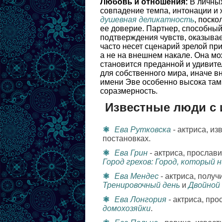
Любовь и отношения:
В личных
совпадение темпа, интонации и
душевная деликатность
, поск
ее доверие. Партнер, способный
подтверждения чувств, оказыва
часто несет сценарий зрелой пр
а не на внешнем накале. Она мо
становится преданной и удивите
для собственного мира, иначе в
имени Эве особенно высока там, 
соразмерность.
Известные люди с
Ева Рутковска
- актриса, из
постановках.
Ева Грин
- актриса, просла
Город грехов: Город, который 
Ева Мендес
- актриса, полу
Тренировочный день
и
Двойной
Ева Лонгория
- актриса, пр
домохозяйки
.