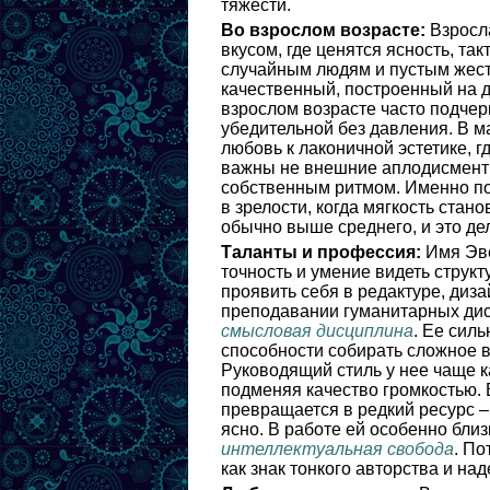
тяжести.
Во взрослом возрасте:
Взросла
вкусом, где ценятся ясность, так
случайным людям и пустым жеста
качественный, построенный на д
взрослом возрасте часто подчер
убедительной без давления. В м
любовь к лаконичной эстетике, г
важны не внешние аплодисменты
собственным ритмом. Именно по
в зрелости, когда мягкость стан
обычно выше среднего, и это дел
Таланты и профессия:
Имя Эве
точность и умение видеть струк
проявить себя в редактуре, диза
преподавании гуманитарных дис
смысловая дисциплина
. Ее силь
способности собирать сложное в
Руководящий стиль у нее чаще к
подменяя качество громкостью. 
превращается в редкий ресурс –
ясно. В работе ей особенно бли
интеллектуальная свобода
. По
как знак тонкого авторства и на