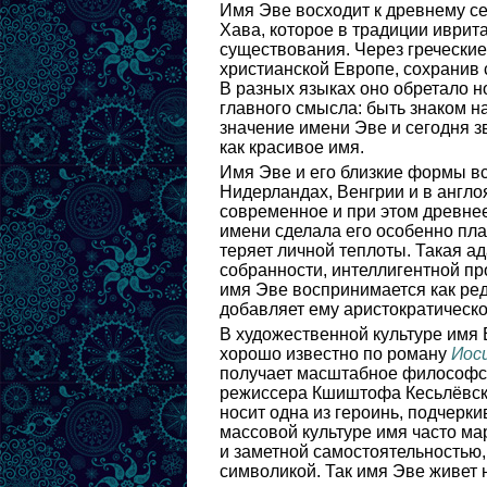
Имя Эве восходит к древнему с
Хава, которое в традиции иврит
существования. Через греческие
христианской Европе, сохранив 
В разных языках оно обретало н
главного смысла: быть знаком н
значение имени Эве и сегодня з
как красивое имя.
Имя Эве и его близкие формы вс
Нидерландах, Венгрии и в англо
современное и при этом древнее
имени сделала его особенно пла
теряет личной теплоты. Такая а
собранности, интеллигентной пр
имя Эве воспринимается как ред
добавляет ему аристократическо
В художественной культуре имя 
хорошо известно по роману
Иос
получает масштабное философск
режиссера Кшиштофа Кесьлёвско
носит одна из героинь, подчерк
массовой культуре имя часто ма
и заметной самостоятельностью,
символикой. Так имя Эве живет 