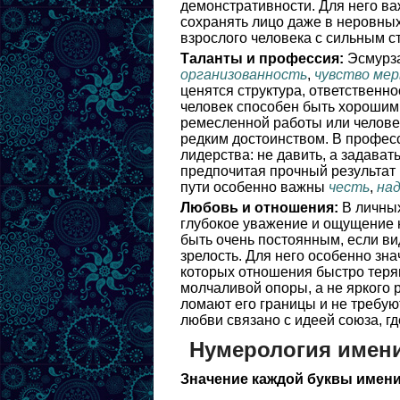
демонстративности. Для него в
сохранять лицо даже в неровных
взрослого человека с сильным с
Таланты и профессия:
Эсмурза
организованность
,
чувство ме
ценятся структура, ответственно
человек способен быть хорошим
ремесленной работы или человек
редким достоинством. В профес
лидерства: не давить, а задават
предпочитая прочный результат 
пути особенно важны
честь
,
на
Любовь и отношения:
В личных
глубокое уважение и ощущение н
быть очень постоянным, если ви
зрелость. Для него особенно зн
которых отношения быстро теряю
молчаливой опоры, а не яркого 
ломают его границы и не требую
любви связано с идеей союза, г
Нумерология имен
Значение каждой буквы имени