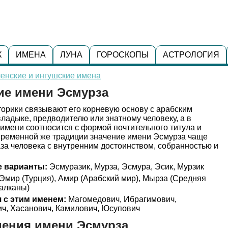
К
ИМЕНА
ЛУНА
ГОРОСКОПЫ
АСТРОЛОГИЯ
енские и ингушские имена
ие имени Эсмурза
орики связывают его корневую основу с арабским
владыке, предводителю или знатному человеку, а в
 имени соотносится с формой почтительного титула и
овременной же традиции значение имени Эсмурза чаще
аза человека с внутренним достоинством, собранностью и
 варианты:
Эсмуразик, Мурза, Эсмура, Эсик, Мурзик
Эмир (Турция), Амир (Арабский мир), Мырза (Средняя
Балканы)
 с этим именем:
Магомедович, Ибрагимович,
ич, Хасанович, Камилович, Юсупович
дения имени Эсмурза