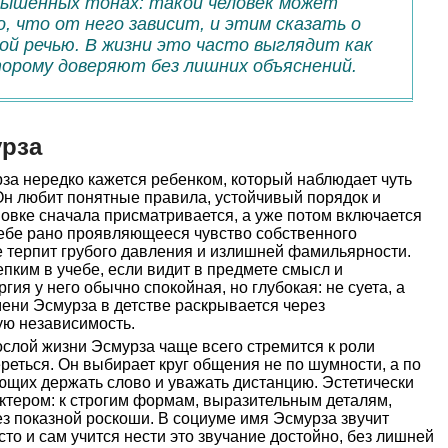
вышенных тонах: такой человек может
, что от него зависит, и этим сказать о
ной речью. В жизни это часто выглядит как
орому доверяют без лишних объяснений.
урза
за нередко кажется ребенком, который наблюдает чуть
Он любит понятные правила, устойчивый порядок и
новке сначала присматривается, а уже потом включается
 себе рано проявляющееся чувство собственного
е терпит грубого давления и излишней фамильярности.
епким в учебе, если видит в предмете смысл и
гия у него обычно спокойная, но глубокая: не суета, а
ени Эсмурза в детстве раскрывается через
ую независимость.
слой жизни Эсмурза чаще всего стремится к роли
ереться. Он выбирает круг общения не по шумности, а по
ющих держать слово и уважать дистанцию. Эстетически
актером: к строгим формам, выразительным деталям,
без показной роскоши. В социуме имя Эсмурза звучит
сто и сам учится нести это звучание достойно, без лишней