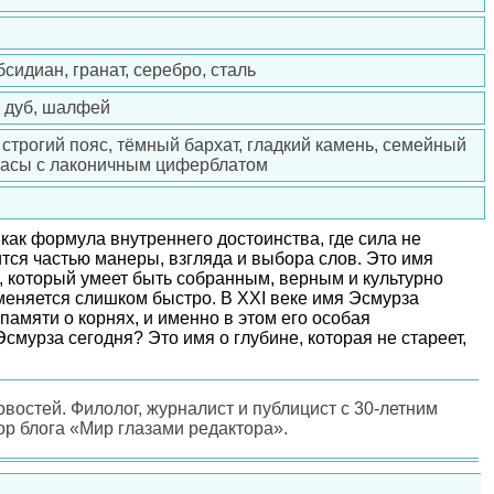
бсидиан, гранат, серебро, сталь
, дуб, шалфей
 строгий пояс, тёмный бархат, гладкий камень, семейный
 часы с лаконичным циферблатом
как формула внутреннего достоинства, где сила не
ится частью манеры, взгляда и выбора слов. Это имя
, который умеет быть собранным, верным и культурно
меняется слишком быстро. В XXI веке имя Эсмурза
памяти о корнях, и именно в этом его особая
Эсмурза сегодня? Это имя о глубине, которая не стареет,
овостей. Филолог, журналист и публицист с 30-летним
ор блога «Мир глазами редактора».