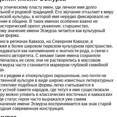
у этническому пласту имен, где личное имя долго
льной и родовой традицией. Его звучание отсылает к миру
еской культуры, в которой имя нередко фиксировало не
жение в общине. В таких именах особенно важно не
 исторический ореол: уважение, старшинство,
тому значение имени Эсмурза читается как культурный
кая форма.
о в регионах Кавказа, на Северном Кавказе, в
акже в более широком тюркском культурном пространстве.
едаваться как напоминание о знатности рода, о связи с
ного авторитета. С веками такие имена сохраняли
ключалась их сила: они не растворялись в массовом
Эсмурза часто становится маркером глубокой семейной
да.
я к редким и этнокультурно окрашенным, оно почти не
твенной культуре в виде широко известных литературных
рспективе подобные формы легко считываются в
и устной памяти народов, где титул и имя существовали
ру можно уловить в классических восточных и кавказских
де статус героя часто выражался уже самим
начение имени Эсмурза воспринимается как знак старой
модная современная конструкция.