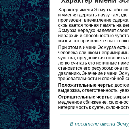
Характер имени Эс
Характер имени Эсмурза обычно 
и умения держать паузу там, где
производит впечатление сдержа
скрывается точная память на де
Эсмурза нередко наделяет свое
иерархии и способностью чувств
жизни это проявляется как спок
При этом в имени Эсмурза есть 
человека слишком непримиримым 
чувства, предпочитая говорить 
легко считать его истинные нам
становится его ресурсом: она п
давлению. Значение имени Эсмур
требовательности и спокойной с
Положительные черты:
достои
выдержка, ответственность, ува
Отрицательные черты:
закрыто
медленное сближение, склонност
нетерпимость к суете, склоннос
В носителе имени Эсму