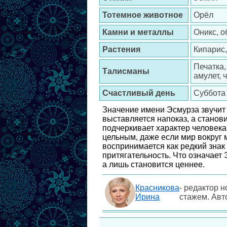
Тотемное животное
Орёл
Камни и металлы
Оникс, о
Растения
Кипарис
Печатка,
Талисманы
амулет,
Счастливый день
Суббота
Значение имени Эсмурза звучит 
выставляется напоказ, а станов
подчеркивает характер человека
цельным, даже если мир вокруг 
воспринимается как редкий знак 
притягательность. Что означает 
а лишь становится ценнее.
Красникова
- редактор н
Ирина
стажем. Авт