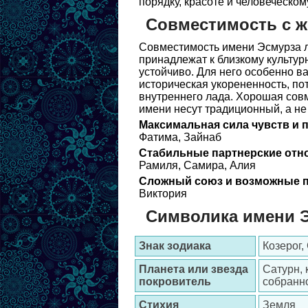
порядку, красоте и человеческом
Совместимость с 
Совместимость имени Эсмурза л
принадлежат к близкому культурн
устойчиво. Для него особенно в
историческая укорененность, по
внутреннего лада. Хорошая совм
имени несут традиционный, а не
Максимальная сила чувств и 
Фатима, Зайнаб
Стабильные партнерские отн
Рамиля, Самира, Алия
Сложный союз и возможные п
Виктория
Символика имени 
Знак зодиака
Козерог,
Планета или звезда
Сатурн, 
покровитель
собранн
Стихия
Земля