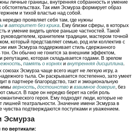
ажны личные границы, внутренняя собранность и умение
 обстоятельствах. Так имя Эсмурза формирует образ
тержнем и тихой властью над собой.
 нередко проявляет себя там, где нужны
ры
и
авторитет без крика
. Ему близки сферы, в которых
сть и умение видеть целое раньше частностей. Такой
 руководителем, хранителем традиции, мастером точной
ом, который представляет семью, род или коллектив с
сии имя Эсмурза поддерживает стиль сдержанного
ь тон. Он обычно не гонится за внешним эффектом,
и репутацию, которая складывается годами. В зрелом
дежность
,
память о корнях
и
внутренняя дисциплина
.
 союзах Эсмурза чаще всего ищет не легкую игру, а
адежного тыла. Он раскрывается постепенно, зато умеет
дит в партнере благородство, такт и эмоциональную
ачимы
верность
,
достоинство
и
взаимное доверие
, без
т смысл. В паре он нередко берет на себя роль
романтического героя. Ему подходят люди, которые не
т лишней театральности. Значение имени Эсмурза в
де чувства подтверждаются поступками и уважением.
и Эсмурза
 по вертикали: