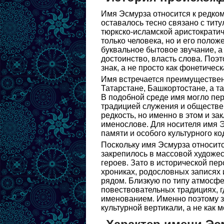
Имя Эсмурза относится к редком
оставалось тесно связано с титу
тюркско-исламской аристократич
только человека, но и его поло
буквальное бытовое звучание, а
достоинство, власть слова. Поэ
знак, а не просто как фонетичес
Имя встречается преимущественн
Татарстане, Башкортостане, а т
В подобной среде имя могло пер
традицией служения и обществен
редкость, но именно в этом и за
именослове. Для носителя имя 
памяти и особого культурного ко
Поскольку имя Эсмурза относитс
закрепилось в массовой художес
героев. Зато в исторической пе
хрониках, родословных записях 
рядом. Близкую по типу атмосфе
повествовательных традициях, г
именованием. Именно поэтому з
культурной вертикали, а не как 