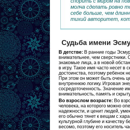
спорить с миром на по
молча сделать ровно то
себе больше, чем длин
тихий авторитет, кот
Судьба имени Эсм
В детстве:
В ранние годы Эсмур
внимательнее, чем сверстники. 
знакомые лица, а в новой обста
в игру. Такое имя часто несет в
достоинства, поэтому ребенок н
При этом он может быть очень ц
внутреннюю логику. Игровая энер
сосредоточенность. Значение им
внимательность, память и скрыт
Во взрослом возрасте:
Во взро
человека, на которого можно оп
надежности, и ценит людей, уме
его обычно тянет к вещам с хар
культурной глубине и качеству 
весомо, поэтому его носитель ча