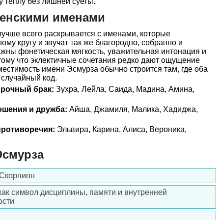
у теплу без лишней суеты.
женскими именами
учше всего раскрывается с именами, которые
ому кругу и звучат так же благородно, собранно и
ажны фонетическая мягкость, уважительная интонация и
тому что эклектичные сочетания редко дают ощущение
естимость имени Эсмурза обычно строится там, где оба
 случайный код.
прочный брак:
Зухра, Лейла, Саида, Мадина, Амина,
ошения и дружба:
Айша, Джамиля, Малика, Хадиджа,
ротиворечия:
Эльвира, Карина, Алиса, Вероника,
Эсмурза
 Скорпион
как символ дисциплины, памяти и внутренней
ости