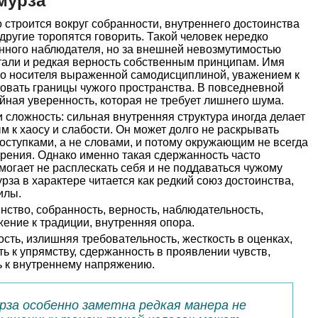
мурза
строится вокруг собранности, внутреннего достоинства
 другие торопятся говорить. Такой человек нередко
нного наблюдателя, но за внешней невозмутимостью
тали и редкая верность собственным принципам. Имя
го носителя выраженной самодисциплиной, уважением к
овать границы чужого пространства. В повседневной
ойная уверенность, которая не требует лишнего шума.
и сложность: сильная внутренняя структура иногда делает
к хаосу и слабости. Он может долго не раскрывать
поступками, а не словами, и потому окружающим не всегда
ерения. Однако именно такая сдержанность часто
омогает не расплескать себя и не поддаваться чужому
за в характере читается как редкий союз достоинства,
илы.
нство, собранность, верность, наблюдательность,
жение к традиции, внутренняя опора.
сть, излишняя требовательность, жесткость в оценках,
ь к упрямству, сдержанность в проявлении чувств,
ть к внутреннему напряжению.
рза особенно заметна редкая манера не