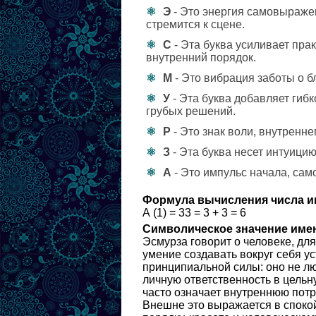
Э
- Это энергия самовыражен
стремится к сцене.
С
- Эта буква усиливает пра
внутренний порядок.
М
- Это вибрация заботы о б
У
- Эта буква добавляет гибк
грубых решений.
Р
- Это знак воли, внутренне
З
- Эта буква несет интуицию
А
- Это импульс начала, сам
Формула вычисления числа и
А (1) = 33 = 3 + 3 = 6
Символическое значение име
Эсмурза говорит о человеке, дл
умение создавать вокруг себя ус
принципиальной силы: оно не лю
личную ответственность в цельн
часто означает внутреннюю пот
Внешне это выражается в спокой