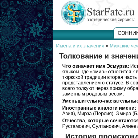
СОННИ
Имена и их значения
»
Мужские чеч
Толкование и значен
Что означает имя Эсмурза:
Ист
языком, где «эмир» относится к 
тюркской традиции вторая часть
представлением о статусе. В с
всего толкуют через призму обр
заметным родовым весом.
Уменьшительно-ласкательные
Иностранные аналоги имени:
Азия), Мирза (Персия), Эмира (
Отчества, которые сочетаются
Рустамович, Султанович, Алиев
История происхож