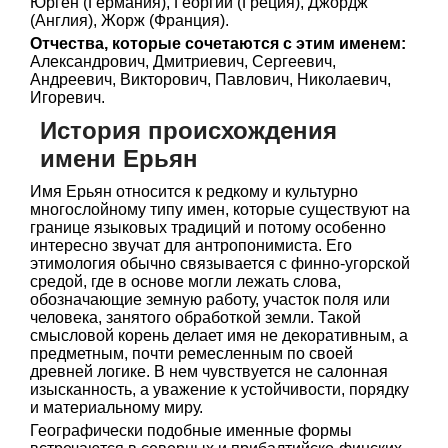
Юрген (Германия), Георгий (Греция), Джордж
(Англия), Жорж (Франция).
Отчества, которые сочетаются с этим именем:
Александрович, Дмитриевич, Сергеевич,
Андреевич, Викторович, Павлович, Николаевич,
Игоревич.
История происхождения
имени Ерьян
Имя Ерьян относится к редкому и культурно
многослойному типу имен, которые существуют на
границе языковых традиций и потому особенно
интересно звучат для антропонимиста. Его
этимология обычно связывается с финно-угорской
средой, где в основе могли лежать слова,
обозначающие земную работу, участок поля или
человека, занятого обработкой земли. Такой
смысловой корень делает имя не декоративным, а
предметным, почти ремесленным по своей
древней логике. В нем чувствуется не салонная
изысканность, а уважение к устойчивости, порядку
и материальному миру.
Географически подобные именные формы