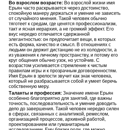
Во взрослом возрасте:
Во взрослой жизни имя
Ерьян часто раскрывается через достоинство,
спокойную манеру держаться и умение не зависеть
от случайного мнения. Такой человек обычно
тяготеет к средам, где ценятся профессионализм,
такт и ясная иерархия, а не громкий эффект. Его
вкус нередко отличается сдержанной
элегантностью: он предпочитает вещи, в которых
есть форма, качество и смысл. В отношениях с
людьми он держит дистанцию не из холодности, а
из уважения к личному пространству, и потому его
круг общения обычно узок, но устойчив. С
возрастом усиливается стремление к чистым
правилам игры и к прозрачным договоренностям.
Имя Ерьян в зрелости звучит как знак человека,
который не разбрасывается собой и умеет беречь
собственную меру.
Таланты и профессия:
Значение имени Ерьян
особенно благоприятно для занятий, где важны
точность, последовательность и умение доводить
дело до завершения. Такой человек нередко силен
в сферах, связанных с аналитикой, ремеслом,
организацией процессов, архивной работой,
проектированием или гуманитарным
исследованием. Ему близки роли, где можно