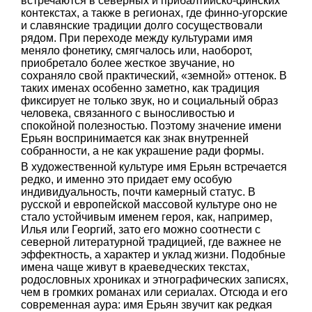
встречаются в северных и прибалтийско-финских
контекстах, а также в регионах, где финно-угорские
и славянские традиции долго сосуществовали
рядом. При переходе между культурами имя
меняло фонетику, смягчалось или, наоборот,
приобретало более жесткое звучание, но
сохраняло свой практический, «земной» оттенок. В
таких именах особенно заметно, как традиция
фиксирует не только звук, но и социальный образ
человека, связанного с выносливостью и
спокойной полезностью. Поэтому значение имени
Ерьян воспринимается как знак внутренней
собранности, а не как украшение ради формы.
В художественной культуре имя Ерьян встречается
редко, и именно это придает ему особую
индивидуальность, почти камерный статус. В
русской и европейской массовой культуре оно не
стало устойчивым именем героя, как, например,
Илья или Георгий, зато его можно соотнести с
северной литературной традицией, где важнее не
эффектность, а характер и уклад жизни. Подобные
имена чаще живут в краеведческих текстах,
родословных хрониках и этнографических записях,
чем в громких романах или сериалах. Отсюда и его
современная аура: имя Ерьян звучит как редкая