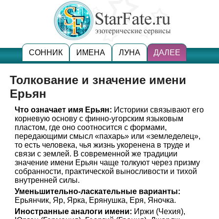
СОННИК
ИМЕНА
ЛУНА
ДАЛЕЕ
Толкование и значение имени
Ерьян
Что означает имя Ерьян:
Историки связывают его
корневую основу с финно-угорским языковым
пластом, где оно соотносится с формами,
передающими смысл «пахарь» или «земледелец»,
то есть человека, чья жизнь укоренена в труде и
связи с землей. В современной же традиции
значение имени Ерьян чаще толкуют через призму
собранности, практической выносливости и тихой
внутренней силы.
Уменьшительно-ласкательные варианты:
Ерьянчик, Яр, Ярка, Ерянушка, Еря, Яночка.
Иностранные аналоги имени:
Иржи (Чехия),