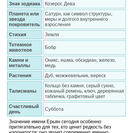
Знак зодиака
Козерог, Дева
Планета или
Сатурн, как символ структуры,
звезда
меры и долгого внутреннего
покровитель
взросления
Стихия
Земля
Тотемное
Бобр
животное
Камни и
Оникс, яшма, обсидиан, железо,
металлы
медь
Растения
Дуб, можжевельник, вереск
Кольцо без камня, серый сукно,
Талисманы
кожаный ремень, ключ, деревянная
табличка, графитовый цвет
Счастливый
Суббота
день
Значение имени Ерьян сегодня особенно
притягательно для тех, кто ценит редкость без
нарочитости: оно звучит современно именно