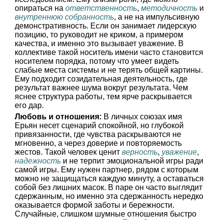
опираться на
ответственность
,
методичность
и
внутреннюю собранность
, а не на импульсивную
демонстративность. Если он занимает лидерскую
позицию, то руководит не криком, а примером
качества, и именно это вызывает уважение. В
коллективе такой носитель имени часто становится
носителем порядка, потому что умеет видеть
слабые места системы и не терять общей картины.
Ему подходит созидательная деятельность, где
результат важнее шума вокруг результата. Чем
яснее структура работы, тем ярче раскрывается
его дар.
Любовь и отношения:
В личных союзах имя
Ерьян несет сценарий спокойной, но глубокой
привязанности, где чувства раскрываются не
мгновенно, а через доверие и повторяемость
жестов. Такой человек ценит
верность
,
уважение
,
надежность
и не терпит эмоциональной игры ради
самой игры. Ему нужен партнер, рядом с которым
можно не защищаться каждую минуту, а оставаться
собой без лишних масок. В паре он часто выглядит
сдержанным, но именно эта сдержанность нередко
оказывается формой заботы и бережности.
Случайные, слишком шумные отношения быстро