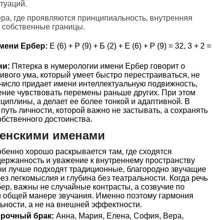
туаций.
ера, где проявляются принципиальность, внутренняя
 собственные границы.
мени Ербер:
Е (6) + Р (9) + Б (2) + Е (6) + Р (9) = 32, 3 + 2 =
ни:
Пятерка в нумерологии имени Ербер говорит о
живого ума, который умеет быстро перестраиваться, не
 число придает имени интеллектуальную подвижность,
ение чувствовать перемены раньше других. При этом
циплины, а делает ее более тонкой и адаптивной. В
 путь личности, которой важно не застывать, а сохранять
бственного достоинства.
женскими именами
бенно хорошо раскрывается там, где сходятся
держанность и уважение к внутреннему пространству
ени лучше подходят традиционные, благородно звучащие
без легкомыслия и глубина без театральности. Когда речь
ер, важны не случайные контрасты, а созвучие по
 общей манере звучания. Именно поэтому гармония
ьности, а не на внешней эффектности.
прочный брак:
Анна, Мария, Елена, София, Вера,