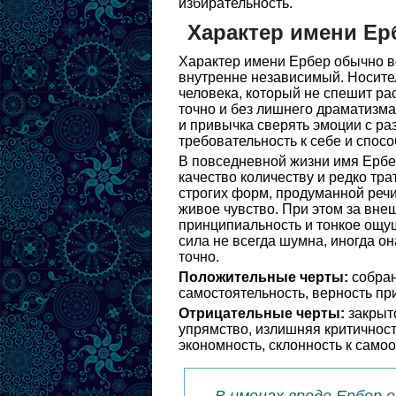
избирательность.
Характер имени Ер
Характер имени Ербер обычно в
внутренне независимый. Носите
человека, который не спешит ра
точно и без лишнего драматизма.
и привычка сверять эмоции с ра
требовательность к себе и спос
В повседневной жизни имя Ербер
качество количеству и редко тра
строгих форм, продуманной речи
живое чувство. При этом за вне
принципиальность и тонкое ощу
сила не всегда шумна, иногда о
точно.
Положительные черты:
собран
самостоятельность, верность пр
Отрицательные черты:
закрыто
упрямство, излишняя критичност
экономность, склонность к само