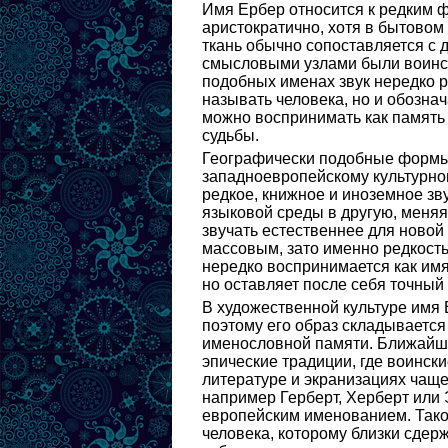
Имя Ербер относится к редким 
аристократично, хотя в бытовом
ткань обычно сопоставляется с
смысловыми узлами были воинск
подобных именах звук нередко р
называть человека, но и обозна
можно воспринимать как память 
судьбы.
Географически подобные формы 
западноевропейскому культурном
редкое, книжное и иноземное зв
языковой среды в другую, меняя
звучать естественнее для новой
массовым, зато именно редкость
нередко воспринимается как имя
но оставляет после себя точный
В художественной культуре имя 
поэтому его образ складывается
именословной памяти. Ближайши
эпические традиции, где воински
литературе и экранизациях чащ
например Герберт, Херберт или 
европейским именованием. Тако
человека, которому близки сдер