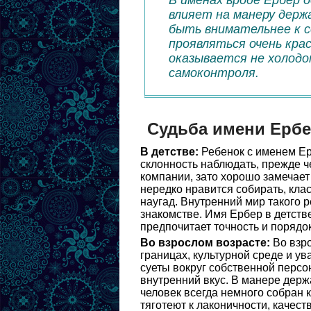
В именах вроде Ербер о
влияет на манеру держ
быть внимательнее к с
проявляться очень кра
оказывается не холодо
самоконтроля.
Судьба имени Ерб
В детстве:
Ребенок с именем Ер
склонность наблюдать, прежде ч
компании, зато хорошо замечает
нередко нравится собирать, кла
наугад. Внутренний мир такого 
знакомстве. Имя Ербер в детств
предпочитает точность и порядок
Во взрослом возрасте:
Во взро
границах, культурной среде и ув
суеты вокруг собственной персон
внутренний вкус. В манере держ
человек всегда немного собран 
тяготеют к лаконичности, качес