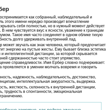
бер
оспринимается как собранный, наблюдательный и
ль этого имени нередко производит впечатление
скрывать себя полностью, но в нужный момент действует
 В нем чувствуется вкус к ясности, уважение к границам
зумом. Такое имя часто соединяет в одном облике тихую
обность долго удерживать внутренний лад.
 может звучать как знак человека, который предпочитает
тит энергию на пустые жесты. Ему бывает близка эстетика
 и интеллигентной дистанции, за которой скрывается
шней сдержанностью часто стоит упрямство,
щение справедливости. Имя Ербер словно подчеркивает:
на проявляется в умении молчать вовремя и говорить
ность, надежность, наблюдательность, достоинство,
инципам, интеллектуальная аккуратность, выдержка.
сть, жесткость, склонность к внутренней дистанции,
ь, трудность в спонтанности, эмоциональная
ограничению.