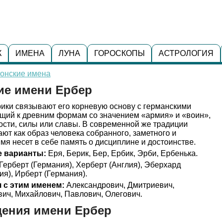
К
ИМЕНА
ЛУНА
ГОРОСКОПЫ
АСТРОЛОГИЯ
тонские имена
ие имени Ербер
ики связывают его корневую основу с германскими
ящий к древним формам со значением «армия» и «воин»,
ости, силы или славы. В современной же традиции
ют как образ человека собранного, заметного и
мя несет в себе память о дисциплине и достоинстве.
 варианты:
Еря, Берик, Бер, Ербик, Эрби, Ербенька.
Герберт (Германия), Херберт (Англия), Эберхард
ия), Ирберт (Германия).
 с этим именем:
Александрович, Дмитриевич,
ич, Михайлович, Павлович, Олегович.
дения имени Ербер