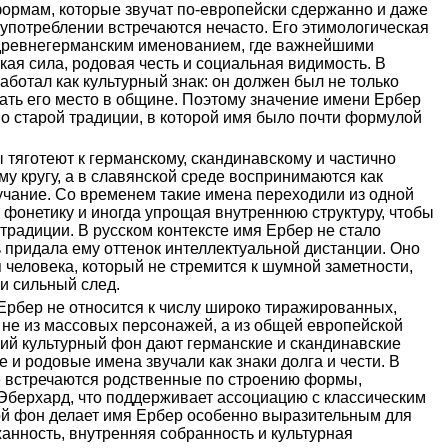
формам, которые звучат по-европейски сдержанно и даже
 употреблении встречаются нечасто. Его этимологическая
 древнегерманским именованием, где важнейшими
ая сила, родовая честь и социальная видимость. В
аботал как культурный знак: он должен был не только
чать его место в общине. Поэтому значение имени Ербер
о старой традиции, в которой имя было почти формулой
тяготеют к германскому, скандинавскому и частично
у кругу, а в славянской среде воспринимаются как
учание. Со временем такие имена переходили из одной
 фонетику и иногда упрощая внутреннюю структуру, чтобы
 традиции. В русском контексте имя Ербер не стало
 придала ему оттенок интеллектуальной дистанции. Оно
 человека, который не стремится к шумной заметности,
 и сильный след.
Ербер не относится к числу широко тиражированных,
 не из массовых персонажей, а из общей европейской
й культурный фон дают германские и скандинавские
е и родовые имена звучали как знаки долга и чести. В
е встречаются родственные по строению формы,
Эберхард, что поддерживает ассоциацию с классическим
й фон делает имя Ербер особенно выразительным для
жанность, внутренняя собранность и культурная