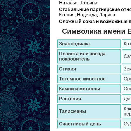
Наталья, Татьяна.
Стабильные партнерские отн
Ксения, Надежда, Лариса.
Сложный союз и возможные п
Символика имени 
Знак зодиака
Коз
Планета или звезда
Сат
покровитель
Стихия
Зе
Тотемное животное
Ор
Камни и металлы
Они
Растения
Дуб
Клю
Талисманы
пер
Счастливый день
Су