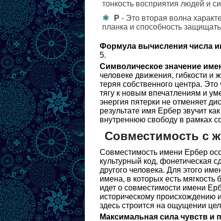
тонкость восприятия людей и си
Р
- Это вторая волна характ
планка и способность защищать
Формула вычисления числа и
5.
Символическое значение име
человеке движения, гибкости и 
теряя собственного центра. Это
тягу к новым впечатлениям и ум
энергия пятерки не отменяет дис
результате имя Ербер звучит как
внутреннюю свободу в рамках со
Совместимость с 
Совместимость имени Ербер осо
культурный код, фонетическая с
другого человека. Для этого им
имена, в которых есть мягкость 
идет о совместимости имени Ерб
историческому происхождению и
здесь строится на ощущении цел
Максимальная сила чувств и 