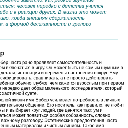
собенно заметно, как редкое звучание
аться: человек нередко с детства учится
ебе и к реакции других. В жизни это может
сиво, когда внешняя сдержанность
м, а формой деликатности и зрелого
ер
бер часто рано проявляет самостоятельность и
ем включаться в игру. Он может быть не самым шумным в
 детали, интонации и перемены настроения вокруг. Ему
ссифицировать, сравнивать, а не просто действовать
ребенка обычно глубже, чем кажется взрослым при первом
е нередко дает образ маленького исследователя, который
 хаотичной суете.
слой жизни имя Ербер усиливает потребность в личных
ажительном общении. Его носитель, как правило, не любит
ы и выбирает круг людей, где ценятся такт, ум и
аться может появиться особая собранность, словно
к важному разговору. Эстетические предпочтения часто
твенным материалам и чистым линиям. Такое имя