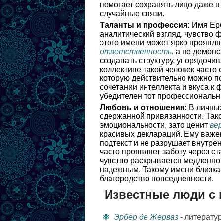
помогает сохранять лицо даже в
случайные связи.
Таланты и профессия:
Имя Ерб
аналитический взгляд, чувство 
этого имени может ярко проявля
ответственность
, а не демон
создавать структуру, упорядочи
коллективе такой человек часто
которую действительно можно по
сочетании интеллекта и вкуса к
убедителен тот профессиональный
Любовь и отношения:
В личных
сдержанной привязанности. Тако
эмоциональности, зато ценит
ве
красивых деклараций. Ему важен
подтекст и не разрушает внутр
часто проявляет заботу через ст
чувство раскрывается медленно,
надежным. Такому имени близка 
благородство повседневности.
Известные люди с
Эрбер де Жерваз
- литерату