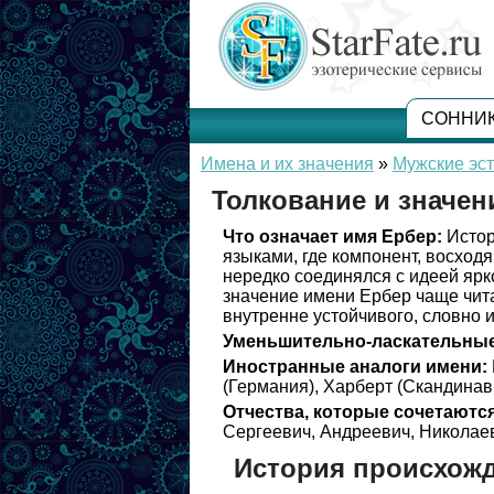
СОННИ
Имена и их значения
»
Мужские эс
Толкование и значен
Что означает имя Ербер:
Истор
языками, где компонент, восход
нередко соединялся с идеей ярк
значение имени Ербер чаще чита
внутренне устойчивого, словно и
Уменьшительно-ласкательные
Иностранные аналоги имени:
(Германия), Харберт (Скандинав
Отчества, которые сочетаются
Сергеевич, Андреевич, Николаев
История происхож