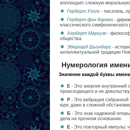
воплощает сложную моральную 
Герберт Уэллс
- писатель, 
Герберт фон Караян
- дири
классического симфонического 
Херберт Маркузе
- философ
общества.
Эберхард Шьонберг
- истор
интеллектуальной традиции Нов
Нумерология имен
Значение каждой буквы имени
Е
- Это энергия внутренней 
происходящего и не довольству
Р
- Это вибрация собранной 
курс даже в сложной обстановке
Б
- Это знак надежной опоры
дела на прочном основании.
Е
- Это повторный импульс 