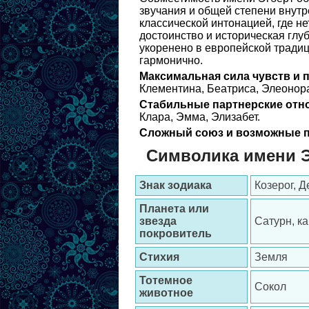
звучания и общей степени внутр
классической интонацией, где не
достоинство и историческая глу
укоренено в европейской тради
гармонично.
Максимальная сила чувств и 
Клементина, Беатриса, Элеонор
Стабильные партнерские отн
Клара, Эмма, Элизабет.
Сложный союз и возможные п
Символика имени 
Знак зодиака
Козерог, Д
Планета или
звезда
Сатурн, к
покровитель
Стихия
Земля
Тотемное
Сокол
животное