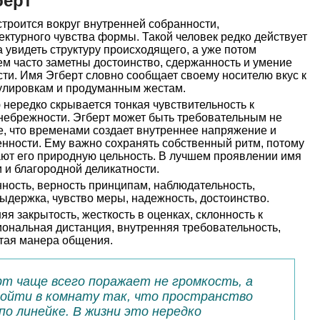
берт
троится вокруг внутренней собранности,
ектурного чувства формы. Такой человек редко действует
 увидеть структуру происходящего, а уже потом
м часто заметны достоинство, сдержанность и умение
ти. Имя Эгберт словно сообщает своему носителю вкус к
лировкам и продуманным жестам.
 нередко скрывается тонкая чувствительность к
 небрежности. Эгберт может быть требовательным не
бе, что временами создает внутреннее напряжение и
нности. Ему важно сохранять собственный ритм, потому
ают его природную цельность. В лучшем проявлении имя
и и благородной деликатности.
ность, верность принципам, наблюдательность,
ыдержка, чувство меры, надежность, достоинство.
я закрытость, жесткость в оценках, склонность к
ональная дистанция, внутренняя требовательность,
атая манера общения.
рт чаще всего поражает не громкость, а
войти в комнату так, что пространство
о линейке. В жизни это нередко