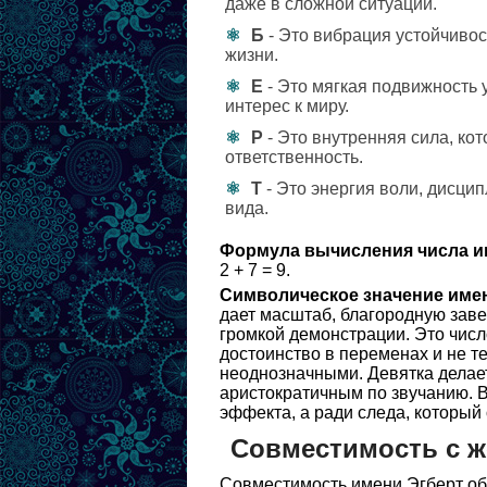
даже в сложной ситуации.
Б
- Это вибрация устойчиво
жизни.
Е
- Это мягкая подвижность 
интерес к миру.
Р
- Это внутренняя сила, кот
ответственность.
Т
- Это энергия воли, дисци
вида.
Формула вычисления числа и
2 + 7 = 9.
Символическое значение име
дает масштаб, благородную заве
громкой демонстрации. Это числ
достоинство в переменах и не те
неоднозначными. Девятка делае
аристократичным по звучанию. В
эффекта, а ради следа, который 
Совместимость с 
Совместимость имени Эгберт обы