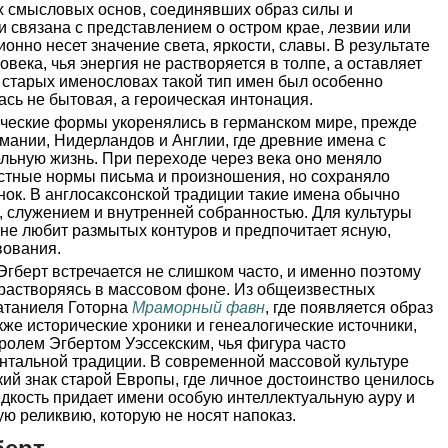
ух смысловых основ, соединявших образ силы и
и связана с представлением о остром крае, лезвии или
ионно несет значение света, яркости, славы. В результате
овека, чья энергия не растворяется в толпе, а оставляет
В старых именословах такой тип имен был особенно
ась не бытовая, а героическая интонация.
ические формы укоренялись в германском мире, прежде
мании, Нидерландов и Англии, где древние имена с
льную жизнь. При переходе через века оно меняло
естные нормы письма и произношения, но сохраняло
енок. В англосаксонской традиции такие имена обычно
, служением и внутренней собранностью. Для культуры
 не любит размытых контуров и предпочитает ясную,
вования.
Эгберт встречается не слишком часто, и именно поэтому
 растворяясь в массовом фоне. Из общеизвестных
Натаниеля Готорна
Мраморный фавн
, где появляется образ
кже исторические хроники и генеалогические источники,
ролем Эгбертом Уэссекским, чья фигура часто
ентальной традиции. В современной массовой культуре
кий знак старой Европы, где личное достоинство ценилось
дкость придает имени особую интеллектуальную ауру и
ю реликвию, которую не носят напоказ.