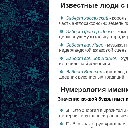
Известные люди с 
Эгберт Уэссекский
- король
часть англосаксонских земель п
Эгберт фон Граделье
- комп
церковную музыкальную традиц
Эгберт ван Лиер
- музыкант
нидерландской джазовой сцены
Эгберт ван дер Вейден
- ху
исторической живописи.
Эгберт Веттер
- филолог,
древних рукописных традиций.
Нумерология имени
Значение каждой буквы имени
Э
- Это энергия выразительн
не терпит внутренней расплывч
Г
- Это знак структурности и