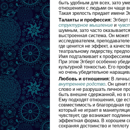
быть удобным для всех, зато ум
отношениях с людьми он чаще вс
Такая зрелость придает имени Э
Таланты и профессия:
Эгберт 
структурное мышление
и
чувс
шумным, зато часто оказываетс
выстроенная система. Он может
исследователем, преподавателе
где ценится не эффект, а качест
театральному лидерству, предпо
Имя подталкивает к профессиям
При этом Эгберт особенно убедит
культурной тонкостью. Его проф
но очень убедительное наращив
Любовь и отношения:
В личных
внутреннее родство
. Он ценит
слово и не разрушать личное пр
быть внешне сдержанной, но в г
Ему подходят отношения, где ес
совместимость и благородная пр
который не играет в манипуляции
чувствует, где возникает подлин
эффектная форма. В хорошем с
сохраняя достоинство и теплоту