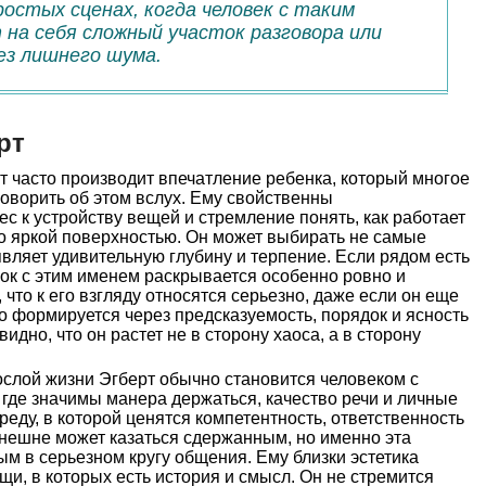
ростых сценах, когда человек с таким
 на себя сложный участок разговора или
ез лишнего шума.
рт
т часто производит впечатление ребенка, который многое
говорить об этом вслух. Ему свойственны
ес к устройству вещей и стремление понять, как работает
его яркой поверхностью. Он может выбирать не самые
являет удивительную глубину и терпение. Если рядом есть
ок с этим именем раскрывается особенно ровно и
 что к его взгляду относятся серьезно, даже если он еще
го формируется через предсказуемость, порядок и ясность
идно, что он растет не в сторону хаоса, а в сторону
слой жизни Эгберт обычно становится человеком с
где значимы манера держаться, качество речи и личные
еду, в которой ценятся компетентность, ответственность
Внешне может казаться сдержанным, но именно эта
ым в серьезном кругу общения. Ему близки эстетика
щи, в которых есть история и смысл. Он не стремится