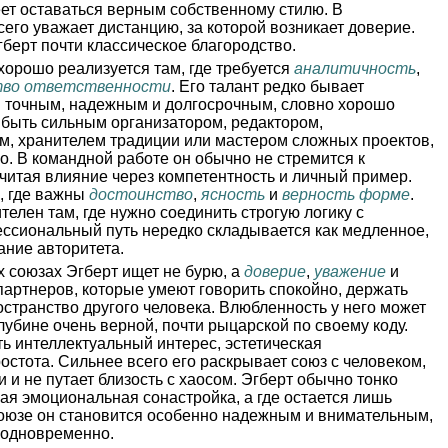
еет оставаться верным собственному стилю. В
его уважает дистанцию, за которой возникает доверие.
гберт почти классическое благородство.
хорошо реализуется там, где требуется
аналитичность
,
тво ответственности
. Его талант редко бывает
я точным, надежным и долгосрочным, словно хорошо
 быть сильным организатором, редактором,
м, хранителем традиции или мастером сложных проектов,
во. В командной работе он обычно не стремится к
читая влияние через компетентность и личный пример.
, где важны
достоинство
,
ясность
и
верность форме
.
елен там, где нужно соединить строгую логику с
ессиональный путь нередко складывается как медленное,
ание авторитета.
 союзах Эгберт ищет не бурю, а
доверие
,
уважение
и
 партнеров, которые умеют говорить спокойно, держать
остранство другого человека. Влюбленность у него может
лубине очень верной, почти рыцарской по своему коду.
ть интеллектуальный интерес, эстетическая
остота. Сильнее всего его раскрывает союз с человеком,
 и не путает близость с хаосом. Эгберт обычно тонко
ная эмоциональная сонастройка, а где остается лишь
оюзе он становится особенно надежным и внимательным,
 одновременно.