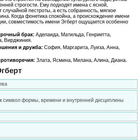
енней строгости. Ему подходят имена с ясной,
т случайной пестроты, а есть собранность, мягкое
бина. Когда фонетика спокойна, а происхождение имени
ции, совместимость имени Эгберт ощущается особенно
прочный брак:
Аделаида, Матильда, Генриетта,
а, Вирджиния.
ошения и дружба:
София, Маргарита, Луиза, Анна,
ротиворечия:
Злата, Ясмина, Милана, Алина, Диана.
Эгберт
ева
ак символ формы, времени и внутренней дисциплины