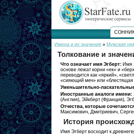
СОННИ
Имена и их значения
»
Мужские не
Толкование и значен
Что означает имя Эгберт:
Имя Э
основе лежат корни «ек» и «берх
переводится как «яркий», «свет
«сияющий меч» или «блестящая 
Уменьшительно-ласкательные
Иностранные аналоги имени:
(Англия), Эйкберт (Франция), Эг
Отчества, которые сочетаются
Максимович, Дмитриевич, Серге
История происхожд
Имя Эгберт восходит к древнеге