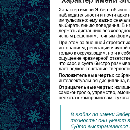
Характер имени Эг
Характер имени Эгберт обычно с
наблюдательности и почти архит
импульсивно: ему важно сначала
выбирать линию поведения. В не
держать дистанцию без холоднос
ясным решениям, точным форму
При этом за внешней строгостью
интонациям, репутации и чужой
только к окружающим, но и к се
ощущение чрезмерной ответстве
что хаос и суета быстро размыв
дает редкое сочетание твердост
Положительные черты:
собран
интеллектуальная дисциплина, в
Отрицательные черты:
излишня
самоконтролю, упрямство, эмоци
неохота к компромиссам, сухов
В людях по имени Эгбе
точность: они умеют 
будто выстраивается п