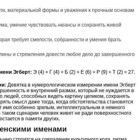
сти, материальной формы и уважения к прочным основам
ума, умение чувствовать нюансы и сохранять живой
орая требует смелости, собранности и умения брать
плины и стремления довести любое дело до завершенного
мени Эгберт:
Э (4) + Г (4) + Б (2) + Е (6) + Р (9) + Т (2) = 27.
ни:
Девятка в нумерологическом измерении имени Эгберт
ршенность и внутренний размах, который не нуждается в
о людей, способных видеть картину целиком, сохранять
рять смысл даже тогда, когда обстоятельства становятся
т имя особенно зрелым, интеллектуальным и немного
 таком сценарии человек живет не ради поверхностного
остается в памяти других.
женскими именами
чно строится на совпадении культурного кода, ритма