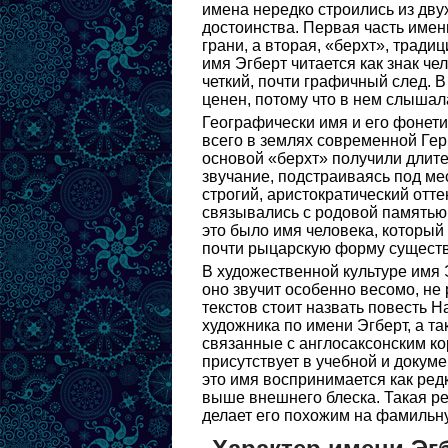
имена нередко строились из дв
достоинства. Первая часть имен
грани, а вторая, «берхт», традиц
имя Эгберт читается как знак чел
четкий, почти графичный след. 
ценен, потому что в нем слышал
Географически имя и его фонет
всего в землях современной Гер
основой «берхт» получили длите
звучание, подстраиваясь под м
строгий, аристократический отт
связывались с родовой памятью
это было имя человека, который
почти рыцарскую форму сущест
В художественной культуре имя 
оно звучит особенно весомо, не
текстов стоит назвать повесть 
художника по имени Эгберт, а та
связанные с англосаксонским ко
присутствует в учебной и докум
это имя воспринимается как ред
выше внешнего блеска. Такая ре
делает его похожим на фамильну