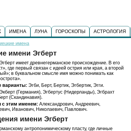
К
ИМЕНА
ЛУНА
ГОРОСКОПЫ
АСТРОЛОГИЯ
мецкие имена
ие имени Эгберт
гберт имеет древнегерманское происхождение. В его
т», где первый связан с идеей острия или края, а второй
лый»; в буквальном смысле имя можно понимать как
острота».
 варианты:
Эгби, Берт, Бертик, Эгбертик, Эгги.
Экберт (Германия), Эгбертус (Нидерланды), Эгбрахт
берт (Скандинавия).
 с этим именем:
Александрович, Андреевич,
евич, Иванович, Николаевич, Павлович.
ения имени Эгберт
рманскому антропонимическому пласту, где личные