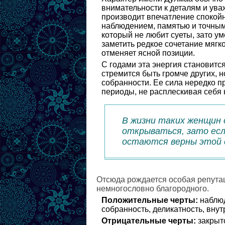
внимательности к деталям и ув
производит впечатление спокойн
наблюдением, памятью и точным
который не любит суеты, зато у
заметить редкое сочетание мягк
отменяет ясной позиции.
С годами эта энергия становитс
стремится быть громче других, 
собранности. Ее сила нередко 
периоды, не расплескивая себя 
В жизни таких женщин 
открываться, зато если
остаются верны этой с
Отсюда рождается особая репутац
немногословно благородного.
Положительные черты:
наблюд
собранность, деликатность, вну
Отрицательные черты:
закрыто