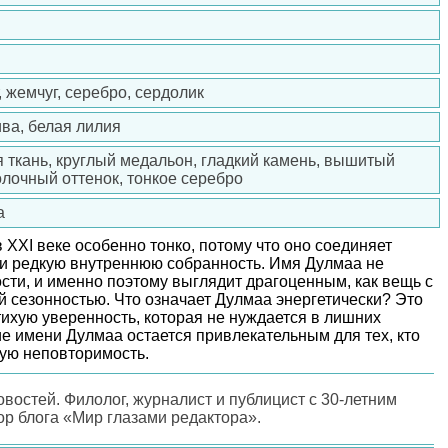
 жемчуг, серебро, сердолик
ива, белая лилия
 ткань, круглый медальон, гладкий камень, вышитый
олочный оттенок, тонкое серебро
а
 XXI веке особенно тонко, потому что оно соединяет
 и редкую внутреннюю собранность. Имя Дулмаа не
сти, и именно поэтому выглядит драгоценным, как вещь с
й сезонностью. Что означает Дулмаа энергетически? Это
 тихую уверенность, которая не нуждается в лишних
е имени Дулмаа остается привлекательным для тех, кто
ную неповторимость.
овостей. Филолог, журналист и публицист с 30-летним
ор блога «Мир глазами редактора».