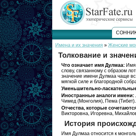
СОННИ
Имена и их значения
»
Женские мо
Толкование и значен
Что означает имя Дулмаа:
Имя 
слову, связанному с образом лот
значение имени Дулмаа чаще вс
мягкой силе и благородной собр
Уменьшительно-ласкательные
Иностранные аналоги имени:
Чимед (Монголия), Пема (Тибет).
Отчества, которые сочетаются
Викторовна, Игоревна, Михайло
История происхож
Имя Дулмаа относится к монголь