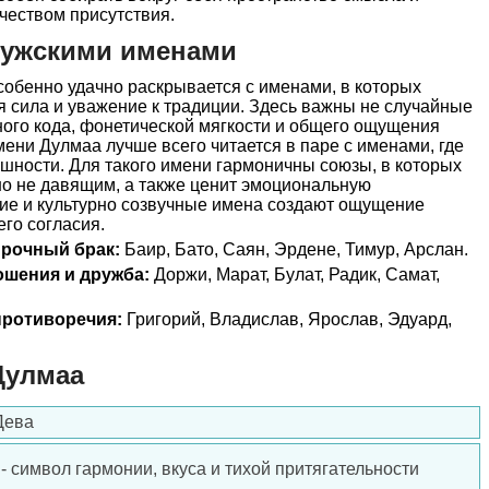
ачеством присутствия.
мужскими именами
обенно удачно раскрывается с именами, в которых
 сила и уважение к традиции. Здесь важны не случайные
ного кода, фонетической мягкости и общего ощущения
ени Дулмаа лучше всего читается в паре с именами, где
ешности. Для такого имени гармоничны союзы, в которых
но не давящим, а также ценит эмоциональную
кие и культурно созвучные имена создают ощущение
его согласия.
прочный брак:
Баир, Бато, Саян, Эрдене, Тимур, Арслан.
ошения и дружба:
Доржи, Марат, Булат, Радик, Самат,
ротиворечия:
Григорий, Владислав, Ярослав, Эдуард,
Дулмаа
Дева
- символ гармонии, вкуса и тихой притягательности