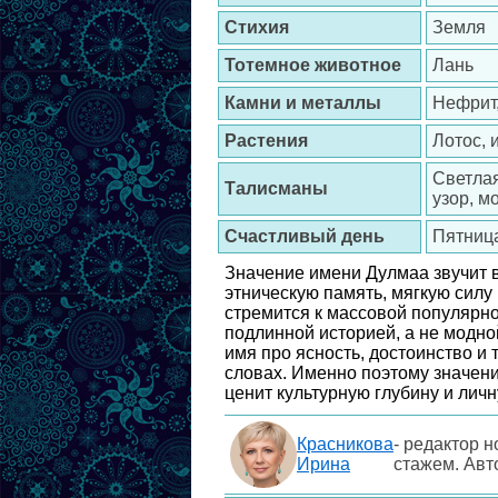
Стихия
Земля
Тотемное животное
Лань
Камни и металлы
Нефрит,
Растения
Лотос, 
Светлая
Талисманы
узор, м
Счастливый день
Пятниц
Значение имени Дулмаа звучит в
этническую память, мягкую силу
стремится к массовой популярно
подлинной историей, а не модно
имя про ясность, достоинство и
словах. Именно поэтому значени
ценит культурную глубину и лич
Красникова
- редактор н
Ирина
стажем. Авт