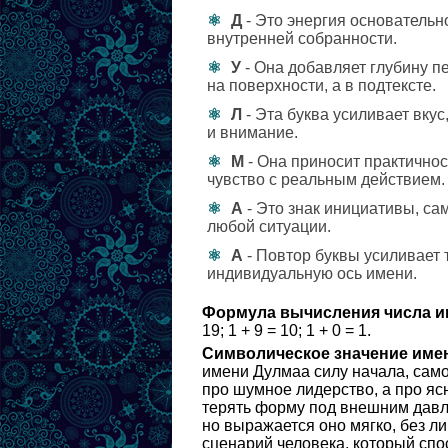
Д
- Это энергия основательно
внутренней собранности.
У
- Она добавляет глубину п
на поверхности, а в подтексте.
Л
- Эта буква усиливает вкус
и внимание.
М
- Она приносит практичнос
чувство с реальным действием.
А
- Это знак инициативы, са
любой ситуации.
А
- Повтор буквы усиливает 
индивидуальную ось имени.
Формула вычисления числа и
19; 1 + 9 = 10; 1 + 0 = 1.
Символическое значение име
имени Дулмаа силу начала, само
про шумное лидерство, а про ясн
терять форму под внешним давле
но выражается оно мягко, без л
сценарий человека, который спо