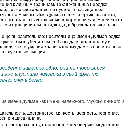
ажения к личным границам. Такая женщина нередко
ой, но это спокойствие не пустое, а насыщенное
 чувством меры. Имя Дулмаа несет энергию человека,
меет выстраивать устойчивый внутренний лад. В ней легко
ости и принципиальности, когда доброжелательность не
я еще выразительнее: носительница имени Дулмаа редко
но умеет быть убедительнее благодаря достоинству и
проявляется в умении хранить форму даже в напряженные
на случайные эмоции.
особенно заметно одно: они не торопятся
 уже впустили человека в свой круг, то
вязи очень долго.
ия имени Дулмаа как имени надежного, глубоко личного и
ательность, достоинство, мягкость, верность, терпение,
тренняя дисциплина.
сть, осторожность, склонность к недоверию, медленное