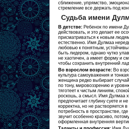
сближение, упрямство, эмоцион
стремление все держать под кон
Судьба имени Дул
В детстве:
Ребенок по имени Ду
действовать, и это делает ее о
присматриваться к новым людям,
естественно. Имя Дулмаа нередк
любовью к понятным, устойчивым
быть лидером, однако чутко ула
не хаотичен, а имеет форму и см
чтобы сохранить внутренний лад
Во взрослом возрасте:
Во взро
культура самоуважения и тонкая
женщина редко выбирает случай
по тону, мировоззрению и уровн
тяготеет к чистым линиям, спок
роскошь, а смысл. Имя Дулмаа х
предпочитает глубину суете и н
корректна, но не растворяется в
потребность в пространстве, где 
звучит особенно красиво, потому
оформленная внутренняя верти
Таланты и профессия:
Имя Дул