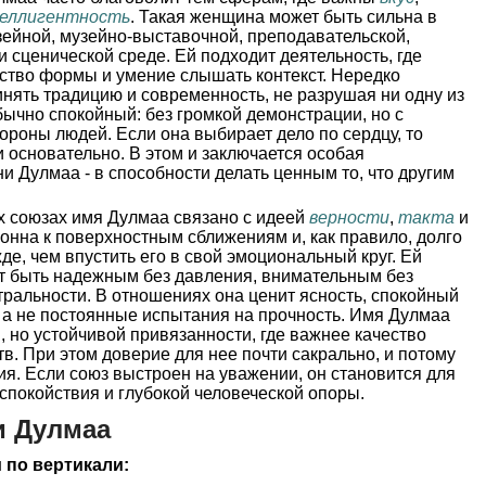
теллигентность
. Такая женщина может быть сильна в
зейной, музейно-выставочной, преподавательской,
и сценической среде. Ей подходит деятельность, где
увство формы и умение слышать контекст. Нередко
нять традицию и современность, не разрушая ни одну из
бычно спокойный: без громкой демонстрации, но с
ороны людей. Если она выбирает дело по сердцу, то
и основательно. В этом и заключается особая
 Дулмаа - в способности делать ценным то, что другим
 союзах имя Дулмаа связано с идеей
верности
,
такта
и
лонна к поверхностным сближениям и, как правило, долго
де, чем впустить его в свой эмоциональный круг. Ей
ет быть надежным без давления, внимательным без
тральности. В отношениях она ценит ясность, спокойный
, а не постоянные испытания на прочность. Имя Дулмаа
, но устойчивой привязанности, где важнее качество
тв. При этом доверие для нее почти сакрально, и потому
я. Если союз выстроен на уважении, он становится для
спокойствия и глубокой человеческой опоры.
и Дулмаа
 по вертикали: