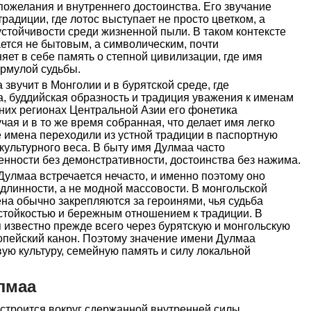
пожелания и внутреннего достоинства. Его звучание
традиции, где лотос выступает не просто цветком, а
устойчивости среди жизненной пыли. В таком контексте
ется не бытовым, а символическим, почти
яет в себе память о степной цивилизации, где имя
ормулой судьбы.
звучит в Монголии и в бурятской среде, где
, буддийская образность и традиция уважения к именам
дних регионах Центральной Азии его фонетика
чая и в то же время собранная, что делает имя легко
 имена переходили из устной традиции в паспортную
 культурного веса. В быту имя Дулмаа часто
енности без демонстративности, достоинства без нажима.
Дулмаа встречается нечасто, и именно поэтому оно
одлинности, а не модной массовости. В монгольской
на обычно закрепляются за героинями, чья судьба
 стойкостью и бережным отношением к традиции. В
 известно прежде всего через бурятскую и монгольскую
опейский канон. Поэтому значение имени Дулмаа
вую культуру, семейную память и силу локальной
лмаа
строится вокруг сдержанной внутренней силы,