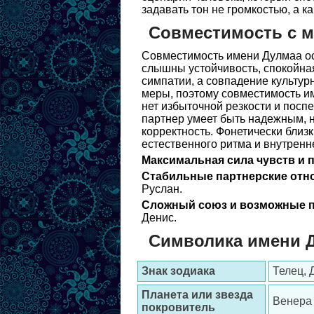
задавать тон не громкостью, а к
Совместимость с 
Совместимость имени Дулмаа ос
слышны устойчивость, спокойная
симпатии, а совпадение культур
меры, поэтому совместимость им
нет избыточной резкости и посп
партнер умеет быть надежным, 
корректность. Фонетически близ
естественного ритма и внутренн
Максимальная сила чувств и 
Стабильные партнерские отн
Руслан.
Сложный союз и возможные п
Денис.
Символика имени 
Знак зодиака
Телец, 
Планета или звезда
Венера 
покровитель