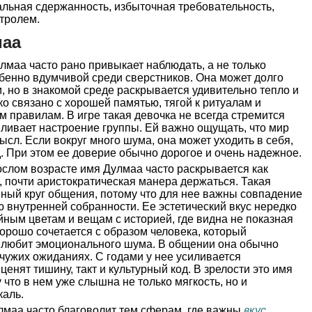
альная сдержанность, избыточная требовательность,
тролем.
маа
лмаа часто рано привыкает наблюдать, а не только
собенно вдумчивой среди сверстников. Она может долго
 но в знакомой среде раскрывается удивительно тепло и
о связано с хорошей памятью, тягой к ритуалам и
 правилам. В игре такая девочка не всегда стремится
вливает настроение группы. Ей важно ощущать, что мир
ысл. Если вокруг много шума, она может уходить в себя,
. При этом ее доверие обычно дорогое и очень надежное.
слом возрасте имя Дулмаа часто раскрывается как
, почти аристократическая манера держаться. Такая
ный круг общения, потому что для нее важны совпадение
ю внутренней собранности. Ее эстетический вкус нередко
ойным цветам и вещам с историей, где видна не показная
орошо сочетается с образом человека, который
е любит эмоционального шума. В общении она обычно
 чужих ожиданиях. С годами у нее усиливается
ценят тишину, такт и культурный код. В зрелости это имя
 что в нем уже слышна не только мягкость, но и
каль.
маа часто благоволит тем сферам, где важны
вкус
,