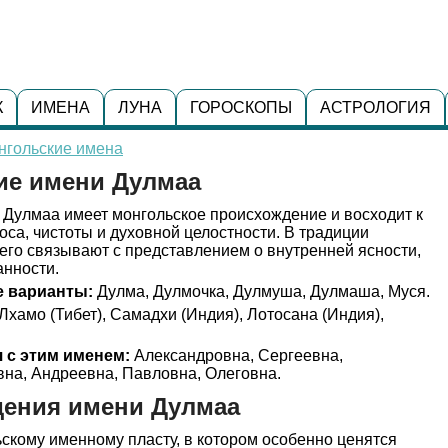
К
ИМЕНА
ЛУНА
ГОРОСКОПЫ
АСТРОЛОГИЯ
нгольские имена
ие имени Дулмаа
Дулмаа имеет монгольское происхождение и восходит к
оса, чистоты и духовной целостности. В традиции
его связывают с представлением о внутренней ясности,
анности.
 варианты:
Дулма, Дулмочка, Дулмуша, Дулмаша, Муся.
Лхамо (Тибет), Самадхи (Индия), Лотосана (Индия),
 с этим именем:
Александровна, Сергеевна,
вна, Андреевна, Павловна, Олеговна.
дения имени Дулмаа
скому именному пласту, в котором особенно ценятся