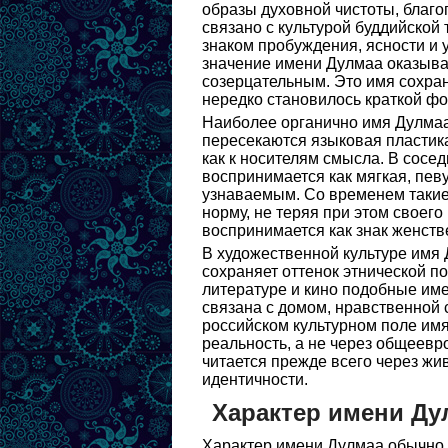
образы духовной чистоты, благо
связано с культурой буддийской 
знаком пробуждения, ясности и 
значение имени Дулмаа оказыва
созерцательным. Это имя сохран
нередко становилось краткой ф
Наиболее органично имя Дулмаа 
пересекаются языковая пластика
как к носителям смысла. В сосе
воспринимается как мягкая, певу
узнаваемым. Со временем такие
норму, не теряя при этом своего
воспринимается как знак женств
В художественной культуре имя 
сохраняет оттенок этнической п
литературе и кино подобные име
связана с домом, нравственной
российском культурном поле имя
реальность, а не через общеевр
читается прежде всего через жи
идентичности.
Характер имени Ду
Характер имени Дулмаа обычно 