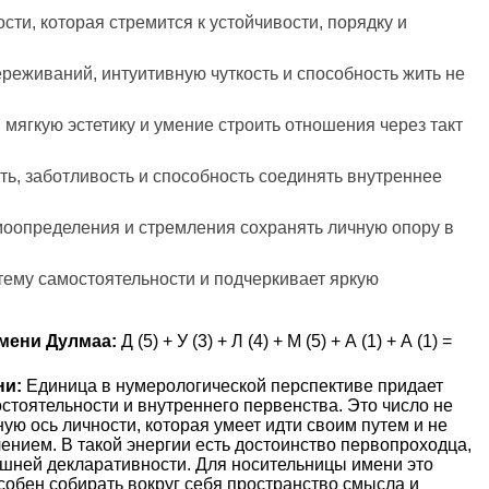
сти, которая стремится к устойчивости, порядку и
ереживаний, интуитивную чуткость и способность жить не
, мягкую эстетику и умение строить отношения через такт
ть, заботливость и способность соединять внутреннее
моопределения и стремления сохранять личную опору в
тему самостоятельности и подчеркивает яркую
мени Дулмаа:
Д (5) + У (3) + Л (4) + М (5) + А (1) + А (1) =
ни:
Единица в нумерологической перспективе придает
стоятельности и внутреннего первенства. Это число не
ую ось личности, которая умеет идти своим путем и не
нием. В такой энергии есть достоинство первопроходца,
ишней декларативности. Для носительницы имени это
собен собирать вокруг себя пространство смысла и