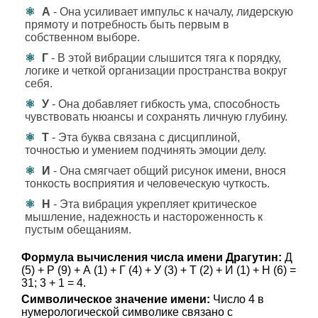
А
- Она усиливает импульс к началу, лидерскую
прямоту и потребность быть первым в
собственном выборе.
Г
- В этой вибрации слышится тяга к порядку,
логике и четкой организации пространства вокруг
себя.
У
- Она добавляет гибкость ума, способность
чувствовать нюансы и сохранять личную глубину.
Т
- Эта буква связана с дисциплиной,
точностью и умением подчинять эмоции делу.
И
- Она смягчает общий рисунок имени, внося
тонкость восприятия и человеческую чуткость.
Н
- Эта вибрация укрепляет критическое
мышление, надежность и настороженность к
пустым обещаниям.
Формула вычисления числа имени Драгутин:
Д
(5) + Р (9) + А (1) + Г (4) + У (3) + Т (2) + И (1) + Н (6) =
31; 3 + 1 = 4.
Символическое значение имени:
Число 4 в
нумерологической символике связано с