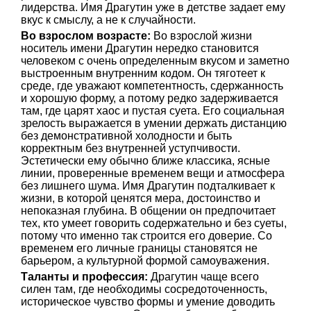
лидерства. Имя Драгутин уже в детстве задает ему
вкус к смыслу, а не к случайности.
Во взрослом возрасте:
Во взрослой жизни
носитель имени Драгутин нередко становится
человеком с очень определенным вкусом и заметно
выстроенным внутренним кодом. Он тяготеет к
среде, где уважают компетентность, сдержанность
и хорошую форму, а потому редко задерживается
там, где царят хаос и пустая суета. Его социальная
зрелость выражается в умении держать дистанцию
без демонстративной холодности и быть
корректным без внутренней уступчивости.
Эстетически ему обычно ближе классика, ясные
линии, проверенные временем вещи и атмосфера
без лишнего шума. Имя Драгутин подталкивает к
жизни, в которой ценятся мера, достоинство и
непоказная глубина. В общении он предпочитает
тех, кто умеет говорить содержательно и без суеты,
потому что именно так строится его доверие. Со
временем его личные границы становятся не
барьером, а культурной формой самоуважения.
Таланты и профессия:
Драгутин чаще всего
силен там, где необходимы сосредоточенность,
историческое чувство формы и умение доводить