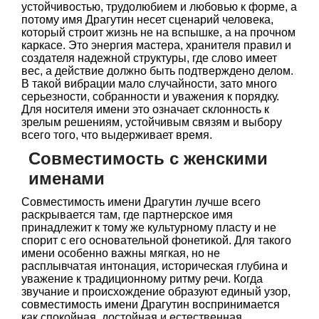
устойчивостью, трудолюбием и любовью к форме, а
потому имя Драгутин несет сценарий человека,
который строит жизнь не на вспышке, а на прочном
каркасе. Это энергия мастера, хранителя правил и
создателя надежной структуры, где слово имеет
вес, а действие должно быть подтверждено делом.
В такой вибрации мало случайности, зато много
серьезности, собранности и уважения к порядку.
Для носителя имени это означает склонность к
зрелым решениям, устойчивым связям и выбору
всего того, что выдерживает время.
Совместимость с женскими
именами
Совместимость имени Драгутин лучше всего
раскрывается там, где партнерское имя
принадлежит к тому же культурному пласту и не
спорит с его основательной фонетикой. Для такого
имени особенно важны мягкая, но не
расплывчатая интонация, историческая глубина и
уважение к традиционному ритму речи. Когда
звучание и происхождение образуют единый узор,
совместимость имени Драгутин воспринимается
как спокойная, достойная и естественная.