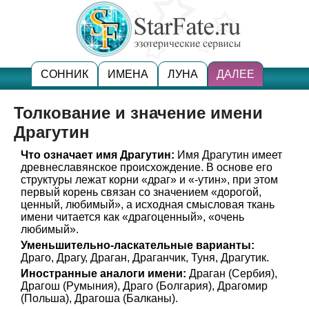
СОННИК
ИМЕНА
ЛУНА
ДАЛЕЕ
Толкование и значение имени
Драгутин
Что означает имя Драгутин:
Имя Драгутин имеет
древнеславянское происхождение. В основе его
структуры лежат корни «драг» и «-утин», при этом
первый корень связан со значением «дорогой,
ценный, любимый», а исходная смысловая ткань
имени читается как «драгоценный», «очень
любимый».
Уменьшительно-ласкательные варианты:
Драго, Драгу, Драган, Драганчик, Туня, Драгутик.
Иностранные аналоги имени:
Драган (Сербия),
Драгош (Румыния), Драго (Болгария), Драгомир
(Польша), Драгоша (Балканы).