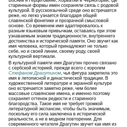
Боснии и Герцеговине, Хорватии и Черногории, где
старинные формы имен сохраняли связь с родовой
культурой. В русскоязычной среде оно встречается
реже, но легко узнается благодаря общей
славянской фонетике и прозрачной смысловой
основе. Со временем имя адаптировалось к
разным языковым привычкам, оставаясь при этом
узнаваемым знаком традиционности, внутреннего
достоинства и исторической памяти. Оно звучит как
имя человека, который принадлежит не только
себе, но и своей линии, своему роду, своей
культурной вертикали.
В культурной памяти имя Драгутин прочно связано
с сербской историей, прежде всего с королем
Стефаном Драгутином
, чья фигура закрепила это
имя в летописной и династической традиции. В
художественной литературе и экранной культуре
оно встречается заметно реже, чем более
массовые славянские имена, и именно поэтому
сохраняет оттенок редкости и старинного
благородства. Такое имя не требует громкой
литературной экспансии, чтобы быть значимым,
поскольку его сила заключена в исторической
реальности, а не в модном повторении. Для
современного читателя Драгутин звучит как имя из