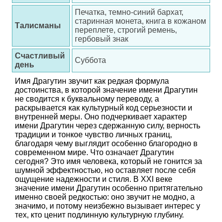
Печатка, темно-синий бархат,
старинная монета, книга в кожаном
Талисманы
переплете, строгий ремень,
гербовый знак
Счастливый
Суббота
день
Имя Драгутин звучит как редкая формула
достоинства, в которой значение имени Драгутин
не сводится к буквальному переводу, а
раскрывается как культурный код серьезности и
внутренней меры. Оно подчеркивает характер
имени Драгутин через сдержанную силу, верность
традиции и тонкое чувство личных границ,
благодаря чему выглядит особенно благородно в
современном мире. Что означает Драгутин
сегодня? Это имя человека, который не гонится за
шумной эффектностью, но оставляет после себя
ощущение надежности и стиля. В XXI веке
значение имени Драгутин особенно притягательно
именно своей редкостью: оно звучит не модно, а
значимо, и потому неизбежно вызывает интерес у
тех, кто ценит подлинную культурную глубину.