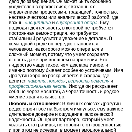
дело до завершения. Он может быть особенно
убедителен в профессиях, связанных с
управлением процессами, традицией, точностью,
наставничеством или аналитической работой, где
важны
дисциплина
и
внутренняя опора
. Ему
подходит деятельность, в которой не требуется
постоянная демонстрация, но требуется
стабильный результат и уважение к деталям. В
командной среде он нередко становится
человеком, на которого можно опереться в
сложный момент, потому что умеет сохранять
ясность даже при внешнем напряжении. Его
лидерство чаще тихое, чем декларативное, и
именно поэтому бывает особенно устойчивым. Имя
Драгутин хорошо раскрывается в сферах, где
ценится
память
,
порядок
,
верность ремеслу
и
профессиональная честь
. Иногда он раскрывает
себя не через масштаб, а через точность и редкое
умение хранить качество.
Любовь и отношения:
В личных союзах Драгутин
редко строит все на быстром импульсе, ему важнее
длительное доверие и ощущение человеческой
надежности. Он ценит партнера, который умеет
уважать его границы, не торопит с откровенностью
и при этом не исчезает в момент эмоциональной