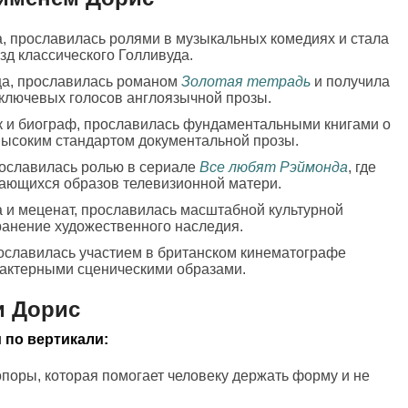
а, прославилась ролями в музыкальных комедиях и стала
зд классического Голливуда.
ца, прославилась романом
Золотая тетрадь
и получила
 ключевых голосов англоязычной прозы.
к и биограф, прославилась фундаментальными книгами о
высоким стандартом документальной прозы.
рославилась ролью в сериале
Все любят Рэймонда
, где
нающихся образов телевизионной матери.
 и меценат, прославилась масштабной культурной
ранение художественного наследия.
рославилась участием в британском кинематографе
рактерными сценическими образами.
и Дорис
 по вертикали:
опоры, которая помогает человеку держать форму и не