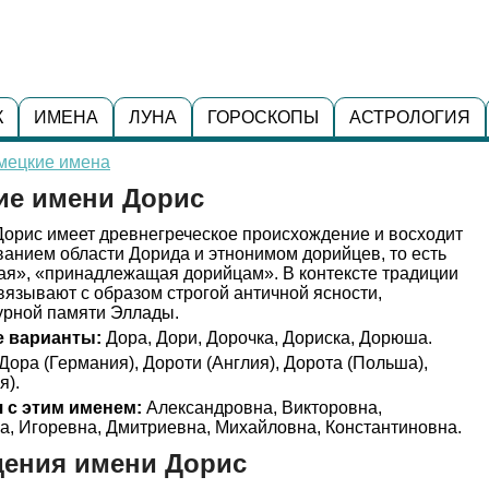
К
ИМЕНА
ЛУНА
ГОРОСКОПЫ
АСТРОЛОГИЯ
мецкие имена
ие имени Дорис
орис имеет древнегреческое происхождение и восходит
званием области Дорида и этнонимом дорийцев, то есть
ая», «принадлежащая дорийцам». В контексте традиции
язывают с образом строгой античной ясности,
урной памяти Эллады.
 варианты:
Дора, Дори, Дорочка, Дориска, Дорюша.
Дора (Германия), Дороти (Англия), Дорота (Польша),
я).
 с этим именем:
Александровна, Викторовна,
а, Игоревна, Дмитриевна, Михайловна, Константиновна.
дения имени Дорис