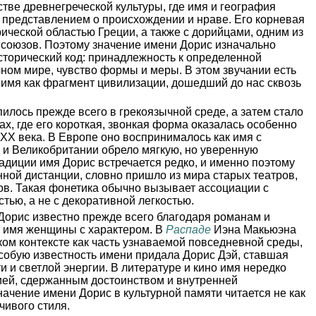
тве древнегреческой культуры, где имя и география
 представлением о происхождении и нраве. Его корневая
рической областью Греции, а также с дорийцами, одним из
союзов. Поэтому значение имени Дорис изначально
исторический код: принадлежность к определенной
чном мире, чувство формы и меры. В этом звучании есть
: имя как фрагмент цивилизации, дошедший до нас сквозь
илось прежде всего в грекоязычной среде, а затем стало
х, где его короткая, звонкая форма оказалась особенно
 ХХ века. В Европе оно воспринималось как имя с
 и Великобритании обрело мягкую, но уверенную
радиции имя Дорис встречается редко, и именно поэтому
ной дистанции, словно пришло из мира старых театров,
ов. Такая фонетика обычно вызывает ассоциации с
тью, а не с декоративной легкостью.
Дорис известно прежде всего благодаря романам и
ак имя женщины с характером. В
Распаде
Иэна Макьюэна
ском контексте как часть узнаваемой повседневной среды,
особую известность имени придала Дорис Дэй, ставшая
 и светлой энергии. В литературе и кино имя нередко
ией, сдержанным достоинством и внутренней
ачение имени Дорис в культурной памяти читается не как
чивого стиля.