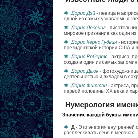
Дорис Дэй
- певица и актрис
одной из самых узнаваемых зве
Дорис Лессинг
- писательни
мировое признание как один из
Дорис Кернс Гудвин
- истори
президентской истории США и 
Дорис Робертс
- актриса, п
создала один из самых запоми
Дорис Дьюк
- фотохудожница
деятельностью и вкладом в сох
Дорис Фиттон
- актриса, п
первой половины ХХ века и ха
Нумерология имен
Значение каждой буквы имени
Д
- Это энергия внутренней 
расплескивать себя в мелочах.