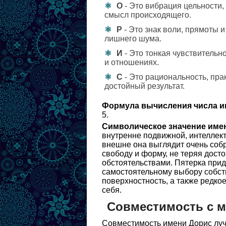
О
- Это вибрация цельности,
смысл происходящего.
Р
- Это знак воли, прямоты 
лишнего шума.
И
- Это тонкая чувствительно
и отношениях.
С
- Это рациональность, пра
достойный результат.
Формула вычисления числа и
5.
Символическое значение име
внутренне подвижной, интеллект
внешне она выглядит очень собр
свободу и форму, не теряя дос
обстоятельствами. Пятерка прида
самостоятельному выбору собств
поверхностность, а также редкое
себя.
Совместимость с 
Совместимость имени Дорис луч