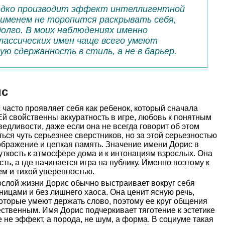
редко производит эффект интеллигентной
м именем не торопится раскрывать себя,
олго. В моих наблюдениях именно
лассических имен чаще всего умеют
ю сдержанность в стиль, а не в барьер.
ис
часто проявляет себя как ребенок, который сначала
 Ей свойственны аккуратность в игре, любовь к понятным
ведливости, даже если она не всегда говорит об этом
ться чуть серьезнее сверстников, но за этой серьезностью
ображение и цепкая память. Значение имени Дорис в
чуткость к атмосфере дома и к интонациям взрослых. Она
сть, а где начинается игра на публику. Именно поэтому к
ем и тихой уверенностью.
слой жизни Дорис обычно выстраивает вокруг себя
ницами и без лишнего хаоса. Она ценит ясную речь,
оторые умеют держать слово, поэтому ее круг общения
ественным. Имя Дорис подчеркивает тяготение к эстетике
 не эффект, а порода, не шум, а форма. В социуме такая