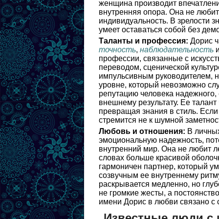
женщина производит впечатление 
внутренняя опора. Она не любит
индивидуальность. В зрелости з
умеет оставаться собой без дем
Таланты и профессия:
Дорис ч
точность
,
наблюдательность
и
профессии, связанные с искусст
переводом, сценической культур
импульсивным руководителем, но
уровне, который невозможно сл
репутацию человека надежного, с
внешнему результату. Ее талант
превращая знания в стиль. Если
стремится не к шумной заметност
Любовь и отношения:
В личных
эмоциональную надежность, пото
внутренний мир. Она не любит л
словах больше красивой оболочк
гармоничен партнер, который ум
созвучным ее внутреннему ритму
раскрывается медленно, но глуб
не громкие жесты, а постоянств
имени Дорис в любви связано с 
Известные люди с