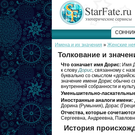
СОННИ
Имена и их значения
»
Женские не
Толкование и значен
Что означает имя Дорис:
Имя Д
к слову
Дорис
, связанному с на
буквально со смыслом «дорийск
значение имени Дорис обычно св
внутренней собранности и культ
Уменьшительно-ласкательные
Иностранные аналоги имени:
Дорина (Румыния), Дорас (Греци
Отчества, которые сочетаются
Сергеевна, Андреевна, Павловн
История происхож