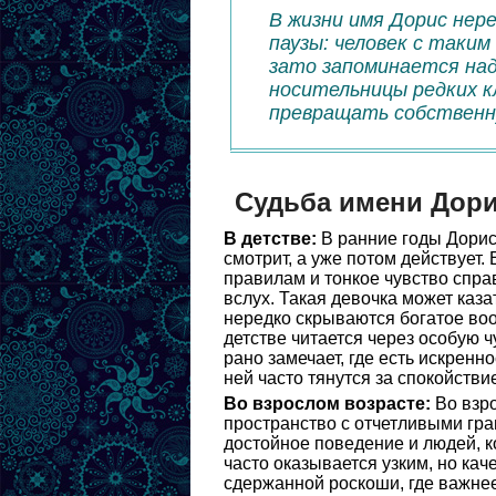
В жизни имя Дорис не
паузы: человек с таки
зато запоминается над
носительницы редких к
превращать собственну
Судьба имени Дор
В детстве:
В ранние годы Дорис 
смотрит, а уже потом действует.
правилам и тонкое чувство спра
вслух. Такая девочка может каза
нередко скрываются богатое во
детстве читается через особую 
рано замечает, где есть искренно
ней часто тянутся за спокойстви
Во взрослом возрасте:
Во взро
пространство с отчетливыми гра
достойное поведение и людей, к
часто оказывается узким, но кач
сдержанной роскоши, где важнее