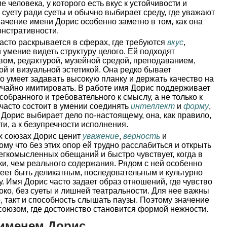
человека, у которого есть вкус к устойчивости и
 суету ради суеты и обычно выбирает среду, где уважают
начение имени Дорис особенно заметно в том, как она
онстративности.
асто раскрывается в сферах, где требуются
вкус
,
 умение видеть структуру целого. Ей подходят
вом, редактурой, музейной средой, преподаванием,
ой и визуальной эстетикой. Она редко бывает
 умеет задавать высокую планку и держать качество на
учайно имитировать. В работе имя Дорис поддерживает
обранного и требовательного к смыслу, а не только к
 часто состоит в умении соединять
интеллект
и
форму
,
 Дорис выбирает дело по-настоящему, она, как правило,
и, а к безупречности исполнения.
 союзах Дорис ценит
уважение
,
верность
и
му что без этих опор ей трудно расслабиться и открыть
егкомысленных обещаний и быстро чувствует, когда в
и, чем реального содержания. Рядом с ней особенно
еет быть деликатным, последовательным и культурно
. Имя Дорис часто задает образ отношений, где чувство
око, без суеты и лишней театральности. Для нее важны
о, такт и способность слышать паузы. Поэтому значение
союзом, где достоинство становится формой нежности.
 именем Дорис