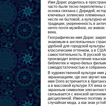
Имя Дорис родилось в пространс
часто были тесно переплетены с
основа связана с Доридой, исто
ключевых эллинских племенных 
несло не бытовой, а культурно-
традиции, укорененность в анти
нечто почти музейное, но живое
века.
Географически имя Дорис закреп
знакомым в англоязычных страна
удобной для городской культуры
классическим оттенком, а в США
самостоятельность. В русской т
производит впечатление изыскан
библиотек и черно-белых фильм
самодостаточностью и собраннос
В художественной культуре имя 
экранизациям, где оно звучит к
имя Doris встречается в британ
а в массовой культуре ХХ века 
экранным символом элегантности
связывается с женской автоном
дисциплиной. Именно поэтому зн
случайная мода, а как знак устой