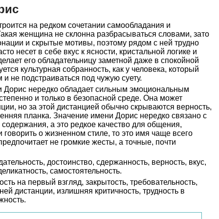
рис
троится на редком сочетании самообладания и
Такая женщина не склонна разбрасываться словами, зато
онации и скрытые мотивы, поэтому рядом с ней трудно
то несет в себе вкус к ясности, кристальной логике и
 делает его обладательницу заметной даже в спокойной
ется культурная собранность, как у человека, который
 и не подстраиваться под чужую суету.
и Дорис нередко обладает сильным эмоциональным
степенно и только в безопасной среде. Она может
ции, но за этой дистанцией обычно скрываются верность,
енняя планка. Значение имени Дорис нередко связано с
 содержания, а это редкое качество для общения,
и говорить о жизненном стиле, то это имя чаще всего
предпочитает не громкие жесты, а точные, почти
ательность, достоинство, сдержанность, верность, вкус,
деликатность, самостоятельность.
сть на первый взгляд, закрытость, требовательность,
ней дистанции, излишняя критичность, трудность в
жность.