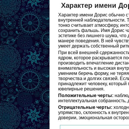
Характер имени До
Характер имени Дорис обычно с
внутренней наблюдательности. 
тонко считывает атмосферу, инт
сохранить фальшь. Имя Дорис час
эстетике без лишнего шума, что
манере поведения. В ней чувству
умеет держать собственный ритм
При всей внешней сдержанност
ядром, которое раскрывается по
производить впечатление дистан
внимательность и высокая внутр
умением беречь форму, не теряя
творчества и долгих связей. Есл
принадлежит человеку, который 
ювелирные решения.
Положительные черты:
наблюд
интеллектуальная собранность, 
Отрицательные черты:
холодно
упрямство, склонность к внутрен
доверии, эмоциональная осторо