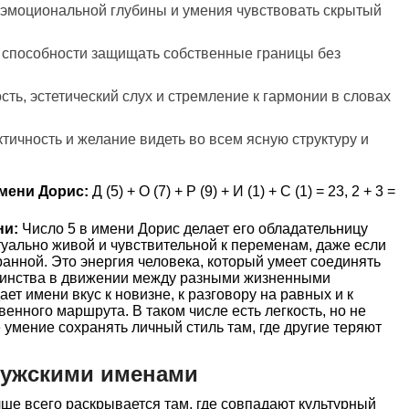
 эмоциональной глубины и умения чувствовать скрытый
и способности защищать собственные границы без
сть, эстетический слух и стремление к гармонии в словах
ктичность и желание видеть во всем ясную структуру и
мени Дорис:
Д (5) + О (7) + Р (9) + И (1) + С (1) = 23, 2 + 3 =
ни:
Число 5 в имени Дорис делает его обладательницу
уально живой и чувствительной к переменам, даже если
анной. Это энергия человека, который умеет соединять
тоинства в движении между разными жизненными
ет имени вкус к новизне, к разговору на равных и к
енного маршрута. В таком числе есть легкость, но не
 умение сохранять личный стиль там, где другие теряют
мужскими именами
ше всего раскрывается там, где совпадают культурный