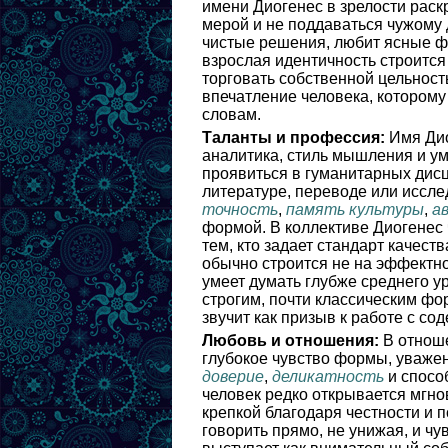
имени Диогенес в зрелости раск
мерой и не поддаваться чужому 
чистые решения, любит ясные фо
взрослая идентичность строится
торговать собственной цельнос
впечатление человека, которому
словам.
Таланты и профессия:
Имя Дио
аналитика, стиль мышления и ум
проявиться в гуманитарных дисц
литературе, переводе или иссле
точность
,
память культуры
,
а
формой. В коллективе Диогенес 
тем, кто задает стандарт качест
обычно строится не на эффектно
умеет думать глубже среднего ур
строгим, почти классическим ф
звучит как призыв к работе с со
Любовь и отношения:
В отноше
глубокое чувство формы, уваже
доверие
,
деликатность
и спосо
человек редко открывается мгно
крепкой благодаря честности и п
говорить прямо, не унижая, и чу