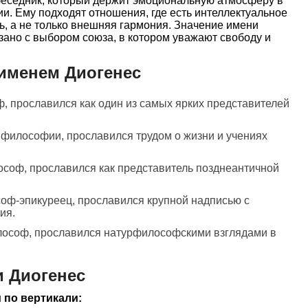
беседник, который держит эмоциональную атмосферу в
и. Ему подходят отношения, где есть интеллектуальное
ть, а не только внешняя гармония. Значение имени
зано с выбором союза, в котором уважают свободу и
именем Диогенес
, прославился как один из самых ярких представителей
 философии, прославился трудом о жизни и учениях
ософ, прославился как представитель позднеантичной
оф-эпикуреец, прославился крупной надписью с
ия.
лософ, прославился натурфилософскими взглядами в
 Диогенес
 по вертикали: