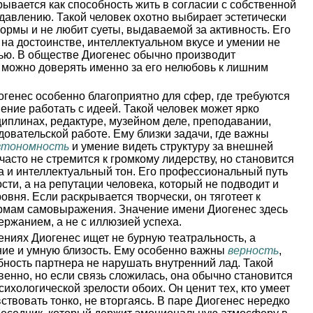
рывается как способность жить в согласии с собственной
давлению. Такой человек охотно выбирает эстетически
рмы и не любит суеты, выдаваемой за активность. Его
 на достоинстве, интеллектуальном вкусе и умении не
тью. В обществе Диогенес обычно производит
 можно доверять именно за его нелюбовь к лишним
генес особенно благоприятно для сфер, где требуются
ение работать с идеей. Такой человек может ярко
иплинах, редактуре, музейном деле, преподавании,
довательской работе. Ему близки задачи, где важны
втономность
и умение видеть структуру за внешней
часто не стремится к громкому лидерству, но становится
ва и интеллектуальный тон. Его профессиональный путь
сти, а на репутации человека, который не подводит и
овня. Если раскрывается творчески, он тяготеет к
ормам самовыражения. Значение имени Диогенес здесь
держанием, а не с иллюзией успеха.
ниях Диогенес ищет не бурную театральность, а
ние и умную близость. Ему особенно важны
верность
,
бность партнера не нарушать внутренний лад. Такой
венно, но если связь сложилась, она обычно становится
сихологической зрелости обоих. Он ценит тех, кто умеет
вствовать тонко, не вторгаясь. В паре Диогенес нередко