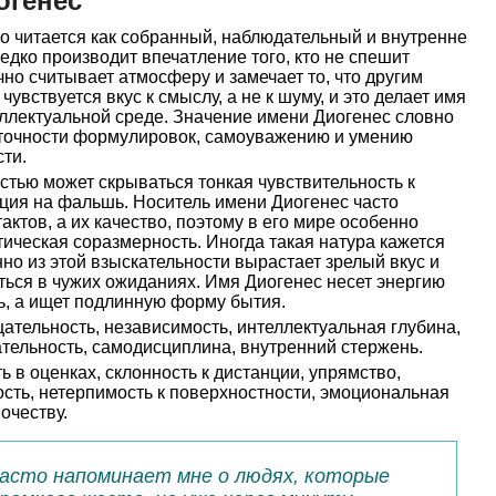
огенес
о читается как собранный, наблюдательный и внутренне
едко производит впечатление того, кто не спешит
чно считывает атмосферу и замечает то, что другим
увствуется вкус к смыслу, а не к шуму, и это делает имя
ллектуальной среде. Значение имени Диогенес словно
к точности формулировок, самоуважению и умению
ти.
тью может скрываться тонкая чувствительность к
ция на фальшь. Носитель имени Диогенес часто
актов, а их качество, поэтому в его мире особенно
етическая соразмерность. Иногда такая натура кажется
но из этой взыскательности вырастает зрелый вкус и
ться в чужих ожиданиях. Имя Диогенес несет энергию
ль, а ищет подлинную форму бытия.
ательность, независимость, интеллектуальная глубина,
ательность, самодисциплина, внутренний стержень.
ь в оценках, склонность к дистанции, упрямство,
ость, нетерпимость к поверхностности, эмоциональная
очеству.
часто напоминает мне о людях, которые