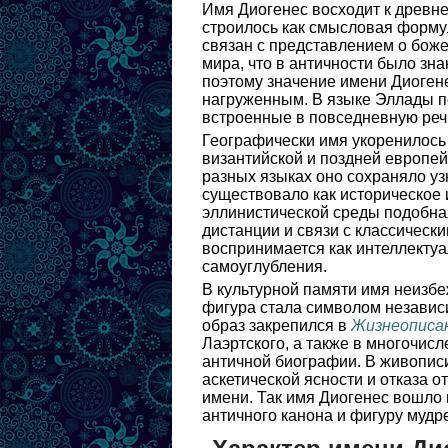
Имя Диогенес восходит к древне
строилось как смысловая формула
связан с представлением о боже
мира, что в античности было зн
поэтому значение имени Диоген
нагруженным. В языке Эллады п
встроенные в повседневную реч
Географически имя укоренилось 
византийской и поздней европей
разных языках оно сохраняло уз
существовало как историческое и
эллинистической среды подобная
дистанции и связи с классичес
воспринимается как интеллектуа
самоуглубления.
В культурной памяти имя неизбе
фигура стала символом независ
образ закрепился в
Жизнеописа
Лаэртского, а также в многочис
античной биографии. В живописи
аскетической ясности и отказа о
имени. Так имя Диогенес вошло в
античного канона и фигуру мудр