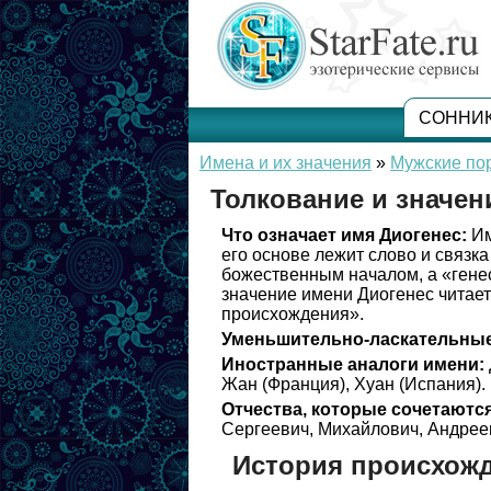
СОННИ
Имена и их значения
»
Мужские по
Толкование и значен
Что означает имя Диогенес:
Им
его основе лежит слово и связка
божественным началом, а «генес
значение имени Диогенес читае
происхождения».
Уменьшительно-ласкательные
Иностранные аналоги имени:
Жан (Франция), Хуан (Испания).
Отчества, которые сочетаются
Сергеевич, Михайлович, Андреев
История происхожд