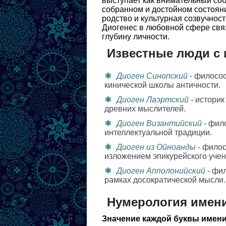
выступает как внимательный со
собранном и достойном состояни
родство и культурная созвучнос
Диогенес в любовной сфере свя
глубину личности.
Известные люди с 
Диоген Синопский
- философ
кинической школы античности.
Диоген Лаэртский
- историк
древних мыслителей.
Диоген Византийский
- фил
интеллектуальной традиции.
Диоген из Ойноанды
- филос
изложением эпикурейского учен
Диоген Апполонийский
- фи
рамках досократической мысли.
Нумерология имени
Значение каждой буквы имени