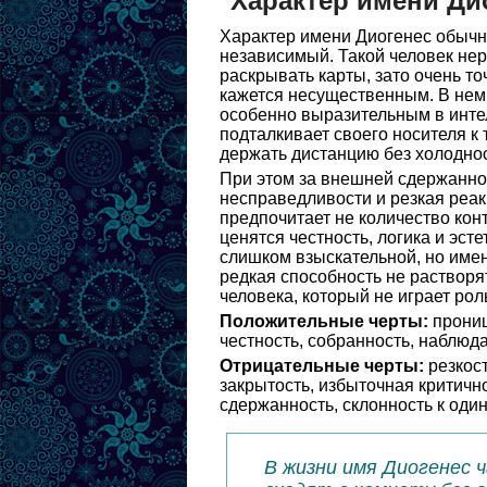
Характер имени Ди
Характер имени Диогенес обычн
независимый. Такой человек нер
раскрывать карты, зато очень то
кажется несущественным. В нем ч
особенно выразительным в инте
подталкивает своего носителя 
держать дистанцию без холоднос
При этом за внешней сдержаннос
несправедливости и резкая реак
предпочитает не количество конт
ценятся честность, логика и эст
слишком взыскательной, но имен
редкая способность не растворя
человека, который не играет ро
Положительные черты:
прониц
честность, собранность, наблюд
Отрицательные черты:
резкост
закрытость, избыточная критичн
сдержанность, склонность к один
В жизни имя Диогенес 