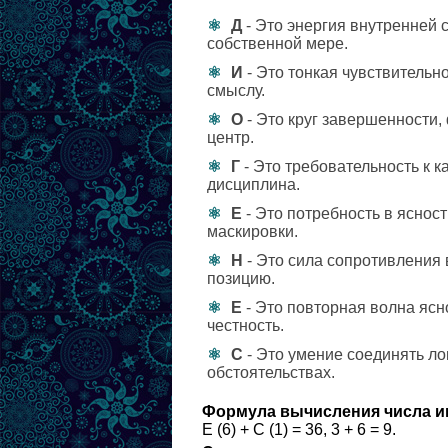
Д
- Это энергия внутренней 
собственной мере.
И
- Это тонкая чувствительно
смыслу.
О
- Это круг завершенности,
центр.
Г
- Это требовательность к к
дисциплина.
Е
- Это потребность в яснос
маскировки.
Н
- Это сила сопротивления
позицию.
Е
- Это повторная волна ясн
честность.
С
- Это умение соединять ло
обстоятельствах.
Формула вычисления числа и
Е (6) + С (1) = 36, 3 + 6 = 9.