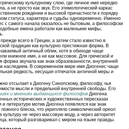
греческому культурному слою, где личное имя нередко
, а не просто как звук. Его этимологический каркас
ственном рождении и высокой причастности к порядку
аком статуса, характера и судьбы одновременно. Именно
ес с самого начала оказалось не бытовым, а философски
одобные имена работали как маленькие мифы,
ь.
прежде всего в Греции, а затем стало известно в
ской традиции как культурно престижная форма. В
наваемый античный облик, хотя в обиходе чаще
ли книжное имя, а не как массовое. Для греческой и
 форма звучала как знак образованности, внутренней
ким наследием. В современном мире имя Диогенес чаще
льная редкость, несущая отпечаток античной меры и
жно отсылает к Диогену Синопскому, философу, чья
имости мысли и предельной внутренней свободы. Его
ниях и мнениях выдающихся философов
Диогена
ленных исторических и художественных пересказах
 и литературе мотив Диогена появлялся как знак
т ложного блеска, что укрепляло символический ореол
 культуру не через массовую моду, а через авторитет
еца, который разговаривал с миром на языке правды.