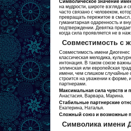
Символическое значение име
на мудрости, широте взгляда и 
часто связано с человеком, кото
превращать пережитое в смысл.
гуманитарная одаренность и вну
подтверждении. Девятка придает
когда сила проявляется не в наж
Совместимость с 
Совместимость имени Диогенес 
классическая мелодика, культур
интонация. В таком союзе важны 
эллинская или европейская тра
имени, чем слишком случайные 
строится на уважении к форме, 
партнерами.
Максимальная сила чувств и 
Анастасия, Варвара, Марина.
Стабильные партнерские отн
Екатерина, Наталья.
Сложный союз и возможные п
Символика имени 