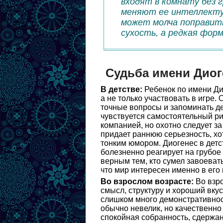
входят в комнату без 
меняют ее интеллекту
может молча поправить
сухость, а редкая форм
Судьба имени Диог
В детстве:
Ребенок по имени Ди
а не только участвовать в игре.
точные вопросы и запоминать де
чувствуется самостоятельный рит
компанией, но охотно следует за
придает раннюю серьезность, хо
тонким юмором. Диогенес в детс
болезненно реагирует на грубое
верным тем, кто сумел завоеват
что мир интересен именно в ег
Во взрослом возрасте:
Во взро
смысл, структуру и хороший вкус
слишком много демонстративнос
обычно невелик, но качественно
спокойная собранность, сдержан