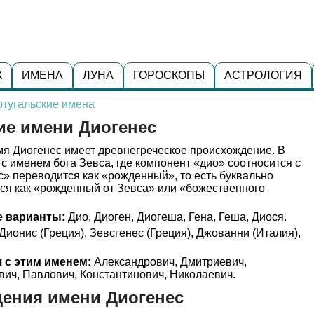
К
ИМЕНА
ЛУНА
ГОРОСКОПЫ
АСТРОЛОГИЯ
ртугальские имена
ие имени Диогенес
я Диогенес имеет древнегреческое происхождение. В
 с именем бога Зевса, где компонент «дио» соотносится с
» переводится как «рожденный», то есть буквально
тся как «рожденный от Зевса» или «божественного
 варианты:
Дио, Диоген, Диогеша, Гена, Геша, Диося.
Дионис (Греция), Зевсгенес (Греция), Джованни (Италия),
 с этим именем:
Александрович, Дмитриевич,
ич, Павлович, Константинович, Николаевич.
ения имени Диогенес