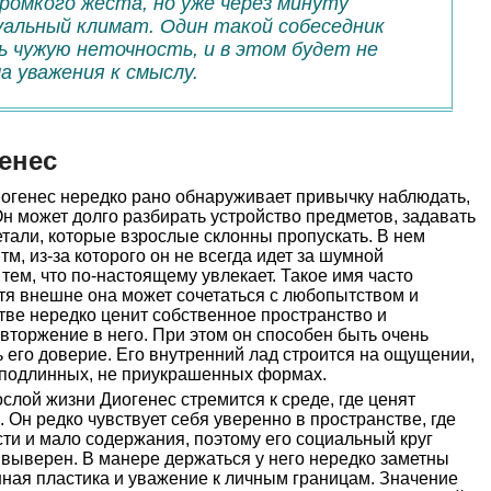
громкого жеста, но уже через минуту
альный климат. Один такой собеседник
 чужую неточность, и в этом будет не
а уважения к смыслу.
енес
огенес нередко рано обнаруживает привычку наблюдать,
 Он может долго разбирать устройство предметов, задавать
тали, которые взрослые склонны пропускать. В нем
м, из-за которого он не всегда идет за шумной
 тем, что по-настоящему увлекает. Такое имя часто
тя внешне она может сочетаться с любопытством и
тве нередко ценит собственное пространство и
 вторжение в него. При этом он способен быть очень
ь его доверие. Его внутренний лад строится на ощущении,
о подлинных, не приукрашенных формах.
слой жизни Диогенес стремится к среде, где ценят
. Он редко чувствует себя уверенно в пространстве, где
ти и мало содержания, поэтому его социальный круг
 выверен. В манере держаться у него нередко заметны
ная пластика и уважение к личным границам. Значение