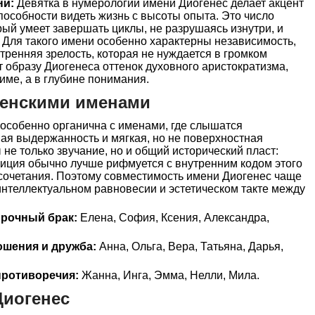
ни:
Девятка в нумерологии имени Диогенес делает акцент
способности видеть жизнь с высоты опыта. Это число
рый умеет завершать циклы, не разрушаясь изнутри, и
 Для такого имени особенно характерны независимость,
тренняя зрелость, которая не нуждается в громком
 образу Диогенеса оттенок духовного аристократизма,
име, а в глубине понимания.
женскими именами
особенно органична с именами, где слышатся
ная выдержанность и мягкая, но не поверхностная
не только звучание, но и общий исторический пласт:
диция обычно лучше рифмуется с внутренним кодом этого
сочетания. Поэтому совместимость имени Диогенес чаще
интеллектуальном равновесии и эстетическом такте между
прочный брак:
Елена, София, Ксения, Александра,
ошения и дружба:
Анна, Ольга, Вера, Татьяна, Дарья,
ротиворечия:
Жанна, Инга, Эмма, Нелли, Мила.
Диогенес