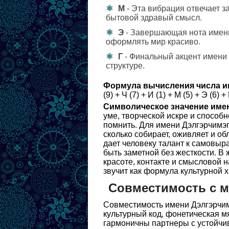
М
- Эта вибрация отвечает з
бытовой здравый смысл.
Э
- Завершающая нота имени 
оформлять мир красиво.
Г
- Финальный акцент имени 
структуре.
Формула вычисления числа и
(9) + Ч (7) + И (1) + М (5) + Э (6) + 
Символическое значение име
уме, творческой искре и способ
помнить. Для имени Дэлгэрчимэг 
сколько собирает, оживляет и об
дает человеку талант к самовыр
быть заметной без жесткости. В
красоте, контакте и смысловой 
звучит как формула культурной 
Совместимость с 
Совместимость имени Дэлгэрчим
культурный код, фонетическая м
гармоничны партнеры с устойчи