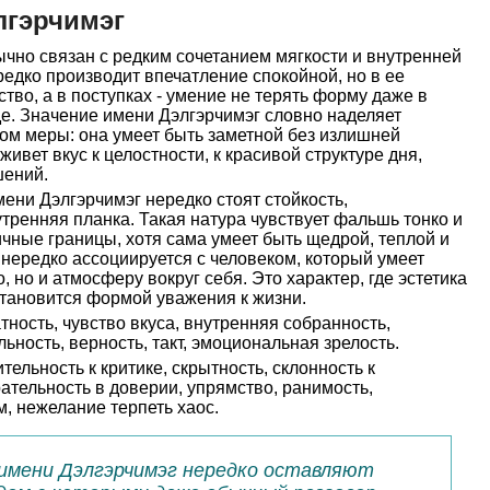
лгэрчимэг
чно связан с редким сочетанием мягкости и внутренней
едко производит впечатление спокойной, но в ее
тво, а в поступках - умение не терять форму даже в
. Значение имени Дэлгэрчимэг словно наделяет
ом меры: она умеет быть заметной без излишней
живет вкус к целостности, к красивой структуре дня,
шений.
ени Дэлгэрчимэг нередко стоят стойкость,
тренняя планка. Такая натура чувствует фальшь тонко и
ичные границы, хотя сама умеет быть щедрой, теплой и
нередко ассоциируется с человеком, который умеет
, но и атмосферу вокруг себя. Это характер, где эстетика
 становится формой уважения к жизни.
тность, чувство вкуса, внутренняя собранность,
ность, верность, такт, эмоциональная зрелость.
тельность к критике, скрытность, склонность к
тельность в доверии, упрямство, ранимость,
м, нежелание терпеть хаос.
 имени Дэлгэрчимэг нередко оставляют