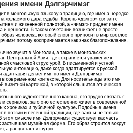
ения имени Дэлгэрчимэг
ит в монгольскую языковую традицию, где имена нередко
ла желаемого дара судьбы. Корень «дэлгэр» связан с
ытием и жизненной полнотой, а «чимэг» придает имени
 и ценности. В таком сочетании возникает не просто
й образ человека, который словно приносит в мир светлое
рчимэг потому воспринимается как знак благопожелания,
ично звучит в Монголии, а также в монгольских
ран Центральной Азии, где сохраняется уважение к
ной смысловой структурой. В письменной и устной
льную интонацию, даже когда адаптируется к русской
ая адаптация делает имя по имени Дэлгэрчимэг
 в современном контексте. Для носительницы это имя
й визитной карточкой, в которой слышится этническая
сть.
язычного художественного канона, его трудно связать с
и сериалов, зато оно естественно живет в современной
ых хрониках и публичной культуре. Подобные имена
 в поэзии и песенной традиции, где важны не только
 В этом смысле имя Дэлгэрчимэг существует как часть
ак застывшая музейная форма. Его образ строится вокруг
т, а расцветает изнутри.