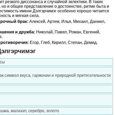
ит резкого диссонанса и случайной эклектики. В таких
, но и общее представление о достоинстве, ритме быта и
естимость имени Дэлгэрчимэг особенно хорошо читается
ность и мягкая сила.
прочный брак:
Алексей, Артем, Илья, Михаил, Даниил,
ошения и дружба:
Николай, Павел, Роман, Евгений,
в.
ротиворечия:
Егор, Глеб, Кирилл, Степан, Демид.
Дэлгэрчимэг
есы
ак символ вкуса, гармонии и природной притягательности
шма, малахит, серебро, золото