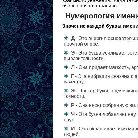
взаимного уважения. Когда такой
очень прочно и красиво.
Нумерология имени
Значение каждой буквы имени
Д
- Это энергия основательно
прочной опоре.
Э
- Эта буква усиливает эст
выразительности.
Л
- Она придает мягкость, ар
Г
- Эта вибрация связана с 
качеству.
Э
- Повтор буквы подчеркива
точности.
Р
- Она несет собранную вол
Ч
- Эта буква добавляет вну
слух.
И
- Она окрашивает имя мяг
людей.