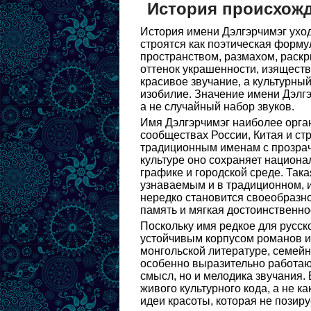
История происхожд
История имени Дэлгэрчимэг уход
строятся как поэтическая форму
пространством, размахом, раскр
оттенок украшенности, изящества
красивое звучание, а культурны
изобилие. Значение имени Дэлгэ
а не случайный набор звуков.
Имя Дэлгэрчимэг наиболее орган
сообществах России, Китая и ст
традиционным именам с прозрач
культуре оно сохраняет национа
графике и городской среде. Так
узнаваемым и в традиционном, и
нередко становится своеобразно
память и мягкая достоинственно
Поскольку имя редкое для русско
устойчивым корпусом романов ил
монгольской литературе, семейн
особенно выразительно работают
смысл, но и мелодика звучания.
живого культурного кода, а не к
идеи красоты, которая не позируе