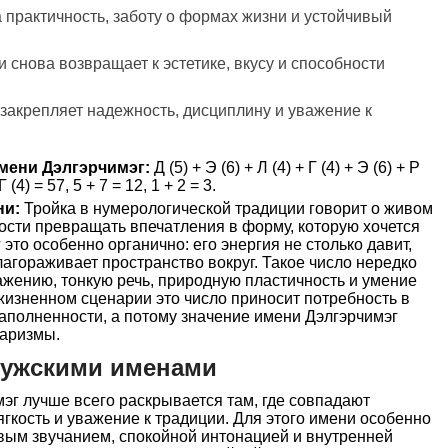
а практичность, заботу о формах жизни и устойчивый
снова возвращает к эстетике, вкусу и способности
закрепляет надежность, дисциплину и уважение к
мени Дэлгэрчимэг:
Д (5) + Э (6) + Л (4) + Г (4) + Э (6) + Р
Г (4) = 57, 5 + 7 = 12, 1 + 2 = 3.
ни:
Тройка в нумерологической традиции говорит о живом
ности превращать впечатления в форму, которую хочется
это особенно органично: его энергия не столько давит,
лагораживает пространство вокруг. Такое число нередко
ажению, тонкую речь, природную пластичность и умение
 жизненном сценарии это число приносит потребность в
наполненности, а потому значение имени Дэлгэрчимэг
харизмы.
мужскими именами
эг лучше всего раскрывается там, где совпадают
ягкость и уважение к традиции. Для этого имени особенно
вым звучанием, спокойной интонацией и внутренней