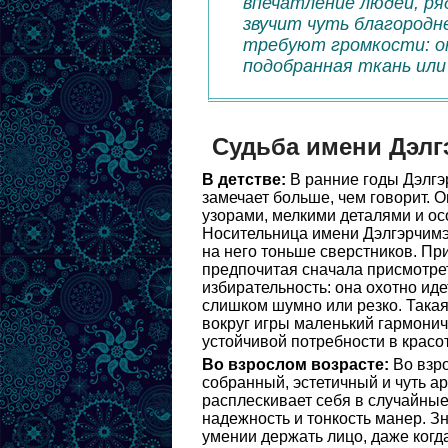
впечатление людей, ря
звучит чуть благородн
требуют громкости: о
подобранная ткань или
Судьба имени Дэлг
В детстве:
В ранние годы Дэлгэр
замечает больше, чем говорит. 
узорами, мелкими деталями и осо
Носительница имени Дэлгэрчимэг
на него тоньше сверстников. При
предпочитая сначала присмотрет
избирательность: она охотно идет
слишком шумно или резко. Такая
вокруг игры маленький гармонич
устойчивой потребности в красо
Во взрослом возрасте:
Во взро
собранный, эстетичный и чуть а
расплескивает себя в случайные 
надежность и тонкость манер. З
умении держать лицо, даже когд