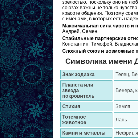
зрелостью, поскольку оно не люб
союзах важны не только чувства
красоте общения. Поэтому совм
с именами, в которых есть надеж
Максимальная сила чувств и 
Андрей, Семен.
Стабильные партнерские отн
Константин, Тимофей, Владисла
Сложный союз и возможные п
Символика имени 
Знак зодиака
Телец, В
Планета или
звезда
Венера, к
покровитель
Стихия
Земля
Тотемное
Лань
животное
Камни и металлы
Нефрит, я