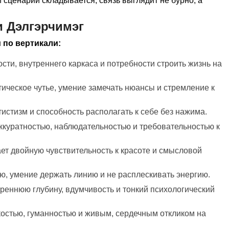
 сценарий складывается, связь выглядит не бурно, а
 Дэлгэрчимэг
 по вертикали:
сти, внутреннего каркаса и потребности строить жизнь на
етическое чутье, умение замечать нюансы и стремление к
тистизм и способность располагать к себе без нажима.
аккуратностью, наблюдательностью и требовательностью к
ет двойную чувствительность к красоте и смысловой
ю, умение держать линию и не расплескивать энергию.
треннюю глубину, вдумчивость и тонкий психологический
костью, гуманностью и живым, сердечным откликом на