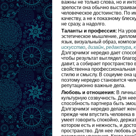
важны не только слова, но и инто
зрелости она обычно выстраивает
человеческое достоинство. По и
качеству, а не к показному блес
не сразу, а надолго.
Таланты и профессия:
На уров
эстетическое мышление, диплом
язык, визуальный образ, компози
искусство
,
дизайн
,
редактура
,
Дэлгэрчимэг нередко дает способ
чтобы результат выглядел благо
давит, а собирает пространство 
свойственна профессиональная а
стилю и смыслу. В социуме она 
поэтому нередко становится чел
репутационно важные дела.
Любовь и отношения:
В личных
культурную созвучность. Для н
способность партнера быть эмо
Дэлгэрчимэг нередко делает жен
прежде чем впустить человека в 
умеет говорить спокойно, держат
котором есть и нежность, и дос
пространство. Для нее любовь р