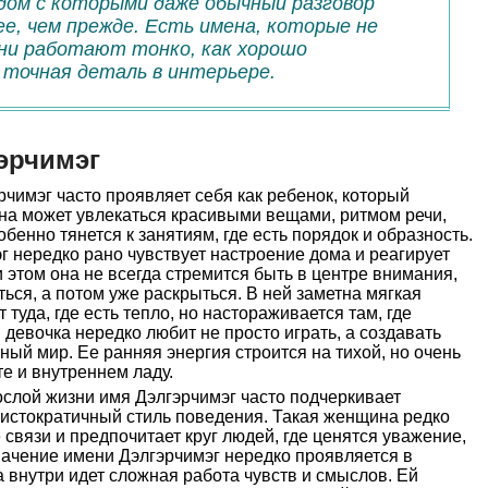
дом с которыми даже обычный разговор
ее, чем прежде. Есть имена, которые не
ни работают тонко, как хорошо
 точная деталь в интерьере.
эрчимэг
чимэг часто проявляет себя как ребенок, который
Она может увлекаться красивыми вещами, ритмом речи,
бенно тянется к занятиям, где есть порядок и образность.
 нередко рано чувствует настроение дома и реагирует
 этом она не всегда стремится быть в центре внимания,
ься, а потом уже раскрыться. В ней заметна мягкая
 туда, где есть тепло, но настораживается там, где
 девочка нередко любит не просто играть, а создавать
ный мир. Ее ранняя энергия строится на тихой, но очень
те и внутреннем ладу.
слой жизни имя Дэлгэрчимэг часто подчеркивает
ристократичный стиль поведения. Такая женщина редко
связи и предпочитает круг людей, где ценятся уважение,
начение имени Дэлгэрчимэг нередко проявляется в
а внутри идет сложная работа чувств и смыслов. Ей