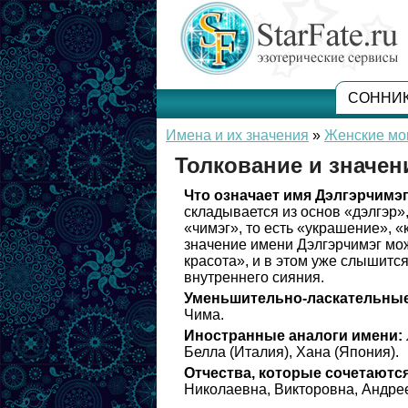
СОННИ
Имена и их значения
»
Женские мо
Толкование и значен
Что означает имя Дэлгэрчимэг
складывается из основ «дэлгэр»
«чимэг», то есть «украшение», 
значение имени Дэлгэрчимэг мо
красота», и в этом уже слышится
внутреннего сияния.
Уменьшительно-ласкательные
Чима.
Иностранные аналоги имени:
Белла (Италия), Хана (Япония).
Отчества, которые сочетаются
Николаевна, Викторовна, Андре