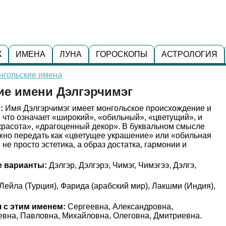
К
ИМЕНА
ЛУНА
ГОРОСКОПЫ
АСТРОЛОГИЯ
нгольские имена
ие имени Дэлгэрчимэг
:
Имя Дэлгэрчимэг имеет монгольское происхождение и
, что означает «широкий», «обильный», «цветущий», и
«красота», «драгоценный декор». В буквальном смысле
жно передать как «цветущее украшение» или «обильная
 не просто эстетика, а образ достатка, гармонии и
 варианты:
Дэлгэр, Дэлгэрэ, Чимэг, Чимэгээ, Дэлгэ,
Лейла (Турция), Фарида (арабский мир), Лакшми (Индия),
 с этим именем:
Сергеевна, Александровна,
евна, Павловна, Михайловна, Олеговна, Дмитриевна.