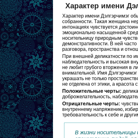
Характер имени Дэ
Характер имени Дэлгэрчимэг обы
собранности. Такая женщина нер
интонациях чувствуется достоинс
эмоционально насыщенной среде
носительницу природным чувств
демонстративности. В ней часто 
разговора, пространства и отно
При внешней деликатности по им
наблюдательность и высокая вну
не любит грубого вторжения в л
внимательной. Имя Дэлгэрчимэг 
украшать не только пространство
не отделена от этики, а красота
Положительные черты:
делика
доброжелательность, наблюдатель
Отрицательные черты:
чувстви
внутреннему напряжению, избира
требовательность к себе и други
В жизни носительницы