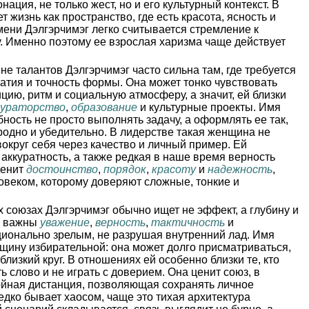
нация, не только жест, но и его культурный контекст. В
 жизнь как пространство, где есть красота, ясность и
мени Дэлгэрчимэг легко считывается стремление к
ку. Именно поэтому ее взрослая харизма чаще действует
не талантов Дэлгэрчимэг часто сильна там, где требуется
атия и точность формы. Она может тонко чувствовать
цию, ритм и социальную атмосферу, а значит, ей близки
кураторство
,
образование
и культурные проекты. Имя
ность не просто выполнять задачу, а оформлять ее так,
родно и убедительно. В лидерстве такая женщина не
вокруг себя через качество и личный пример. Ей
ккуратность, а также редкая в наше время верность
ценит
достоинство
,
порядок
,
красоту
и
надежность
,
овеком, которому доверяют сложные, тонкие и
 союзах Дэлгэрчимэг обычно ищет не эффект, а глубину и
ее важны
уважение
,
верность
,
тактичность
и
ционально зрелым, не разрушая внутренний лад. Имя
щину избирательной: она может долго присматриваться,
близкий круг. В отношениях ей особенно близки те, кто
ь слово и не играть с доверием. Она ценит союз, в
тойная дистанция, позволяющая сохранять личное
едко бывает хаосом, чаще это тихая архитектура