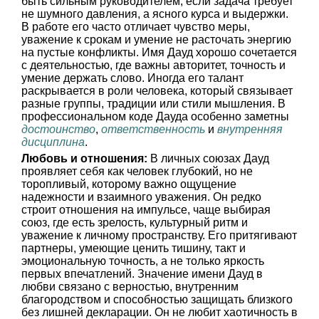
быть сильным руководителем, если задача требует
не шумного давления, а ясного курса и выдержки.
В работе его часто отличает чувство меры,
уважение к срокам и умение не расточать энергию
на пустые конфликты. Имя Дауд хорошо сочетается
с деятельностью, где важны авторитет, точность и
умение держать слово. Иногда его талант
раскрывается в роли человека, который связывает
разные группы, традиции или стили мышления. В
профессиональном коде Дауда особенно заметны
достоинство
,
ответственность
и
внутренняя
дисциплина
.
Любовь и отношения:
В личных союзах Дауд
проявляет себя как человек глубокий, но не
торопливый, которому важно ощущение
надежности и взаимного уважения. Он редко
строит отношения на импульсе, чаще выбирая
союз, где есть зрелость, культурный ритм и
уважение к личному пространству. Его притягивают
партнеры, умеющие ценить тишину, такт и
эмоциональную точность, а не только яркость
первых впечатлений. Значение имени Дауд в
любви связано с верностью, внутренним
благородством и способностью защищать близкого
без лишней декларации. Он не любит хаотичность в