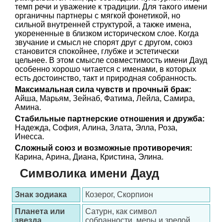
темп речи и уважение к традиции. Для такого имени
органичны партнеры с мягкой фонетикой, но
сильной внутренней структурой, а также имена,
укорененные в близком историческом слое. Когда
звучание и смысл не спорят друг с другом, союз
становится спокойнее, глубже и эстетически
цельнее. В этом смысле совместимость имени Дауд
особенно хорошо читается с именами, в которых
есть достоинство, такт и природная собранность.
Максимальная сила чувств и прочный брак:
Айша, Марьям, Зейнаб, Фатима, Лейла, Самира,
Амина.
Стабильные партнерские отношения и дружба:
Надежда, София, Алина, Злата, Элла, Роза,
Инесса.
Сложный союз и возможные противоречия:
Карина, Арина, Диана, Кристина, Элина.
Символика имени Дауд
Знак зодиака
Козерог, Скорпион
Планета или
Сатурн, как символ
звезда
собранности, меры и зрелой