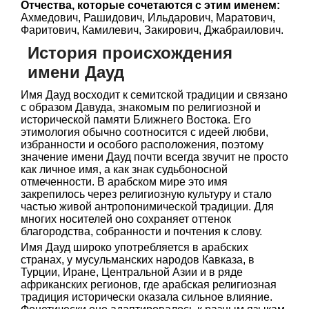
Отчества, которые сочетаются с этим именем:
Ахмедович, Рашидович, Ильдарович, Маратович,
Фаритович, Камилевич, Закирович, Джабраилович.
История происхождения
имени Дауд
Имя Дауд восходит к семитской традиции и связано
с образом Давуда, знакомым по религиозной и
исторической памяти Ближнего Востока. Его
этимология обычно соотносится с идеей любви,
избранности и особого расположения, поэтому
значение имени Дауд почти всегда звучит не просто
как личное имя, а как знак судьбоносной
отмеченности. В арабском мире это имя
закрепилось через религиозную культуру и стало
частью живой антропонимической традиции. Для
многих носителей оно сохраняет оттенок
благородства, собранности и почтения к слову.
Имя Дауд широко употребляется в арабских
странах, у мусульманских народов Кавказа, в
Турции, Иране, Центральной Азии и в ряде
африканских регионов, где арабская религиозная
традиция исторически оказала сильное влияние.