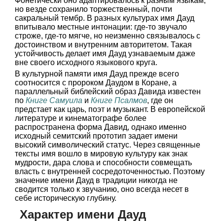
Фонетически оно адаптировалось к разным языкам,
но везде сохранило торжественный, почти
сакральный тембр. В разных культурах имя Дауд
впитывало местные интонации: где-то звучало
строже, где-то мягче, но неизменно связывалось с
достоинством и внутренним авторитетом. Такая
устойчивость делает имя Дауд узнаваемым даже
вне своего исходного языкового круга.
В культурной памяти имя Дауд прежде всего
соотносится с пророком Даудом в Коране, а
параллельный библейский образ Давида известен
по
Книге Самуила
и
Книге Псалмов
, где он
предстает как царь, поэт и музыкант. В европейской
литературе и кинематографе более
распространена форма Давид, однако именно
исходный семитский прототип задает имени
высокий символический статус. Через священные
тексты имя вошло в мировую культуру как знак
мудрости, дара слова и способности совмещать
власть с внутренней сосредоточенностью. Поэтому
значение имени Дауд в традиции никогда не
сводится только к звучанию, оно всегда несет в
себе историческую глубину.
Характер имени Дауд