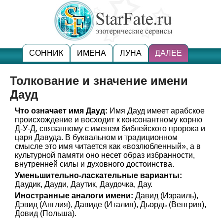
СОННИК
ИМЕНА
ЛУНА
ДАЛЕЕ
Толкование и значение имени
Дауд
Что означает имя Дауд:
Имя Дауд имеет арабское
происхождение и восходит к консонантному корню
Д-У-Д, связанному с именем библейского пророка и
царя Давуда. В буквальном и традиционном
смысле это имя читается как «возлюбленный», а в
культурной памяти оно несет образ избранности,
внутренней силы и духовного достоинства.
Уменьшительно-ласкательные варианты:
Даудик, Дауди, Даутик, Даудочка, Дау.
Иностранные аналоги имени:
Давид (Израиль),
Дэвид (Англия), Давиде (Италия), Дьордь (Венгрия),
Довид (Польша).