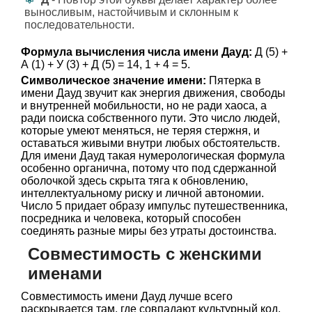
выносливым, настойчивым и склонным к
последовательности.
Формула вычисления числа имени Дауд:
Д (5) +
А (1) + У (3) + Д (5) = 14, 1 + 4 = 5.
Символическое значение имени:
Пятерка в
имени Дауд звучит как энергия движения, свободы
и внутренней мобильности, но не ради хаоса, а
ради поиска собственного пути. Это число людей,
которые умеют меняться, не теряя стержня, и
оставаться живыми внутри любых обстоятельств.
Для имени Дауд такая нумерологическая формула
особенно органична, потому что под сдержанной
оболочкой здесь скрыта тяга к обновлению,
интеллектуальному риску и личной автономии.
Число 5 придает образу импульс путешественника,
посредника и человека, который способен
соединять разные миры без утраты достоинства.
Совместимость с женскими
именами
Совместимость имени Дауд лучше всего
раскрывается там, где совпадают культурный код,