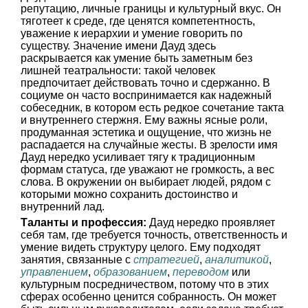
репутацию, личные границы и культурный вкус. Он
тяготеет к среде, где ценятся компетентность,
уважение к иерархии и умение говорить по
существу. Значение имени Дауд здесь
раскрывается как умение быть заметным без
лишней театральности: такой человек
предпочитает действовать точно и сдержанно. В
социуме он часто воспринимается как надежный
собеседник, в котором есть редкое сочетание такта
и внутреннего стержня. Ему важны ясные роли,
продуманная эстетика и ощущение, что жизнь не
распадается на случайные жесты. В зрелости имя
Дауд нередко усиливает тягу к традиционным
формам статуса, где уважают не громкость, а вес
слова. В окружении он выбирает людей, рядом с
которыми можно сохранить достоинство и
внутренний лад.
Таланты и профессия:
Дауд нередко проявляет
себя там, где требуется точность, ответственность и
умение видеть структуру целого. Ему подходят
занятия, связанные с
стратегией
,
аналитикой
,
управлением
,
образованием
,
переводом
или
культурным посредничеством, потому что в этих
сферах особенно ценится собранность. Он может