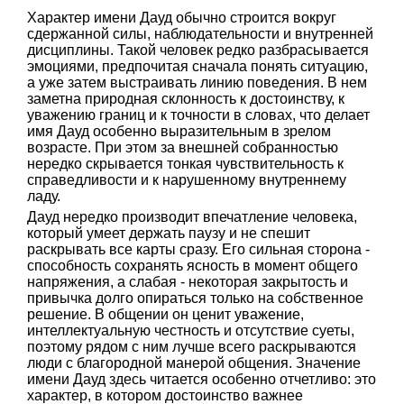
Характер имени Дауд обычно строится вокруг
сдержанной силы, наблюдательности и внутренней
дисциплины. Такой человек редко разбрасывается
эмоциями, предпочитая сначала понять ситуацию,
а уже затем выстраивать линию поведения. В нем
заметна природная склонность к достоинству, к
уважению границ и к точности в словах, что делает
имя Дауд особенно выразительным в зрелом
возрасте. При этом за внешней собранностью
нередко скрывается тонкая чувствительность к
справедливости и к нарушенному внутреннему
ладу.
Дауд нередко производит впечатление человека,
который умеет держать паузу и не спешит
раскрывать все карты сразу. Его сильная сторона -
способность сохранять ясность в момент общего
напряжения, а слабая - некоторая закрытость и
привычка долго опираться только на собственное
решение. В общении он ценит уважение,
интеллектуальную честность и отсутствие суеты,
поэтому рядом с ним лучше всего раскрываются
люди с благородной манерой общения. Значение
имени Дауд здесь читается особенно отчетливо: это
характер, в котором достоинство важнее