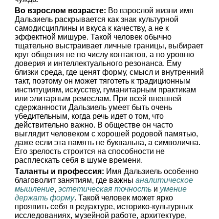
Во взрослом возрасте:
Во взрослой жизни имя
Дальзиель раскрывается как знак культурной
самодисциплины и вкуса к качеству, а не к
эффектной мишуре. Такой человек обычно
тщательно выстраивает личные границы, выбирает
круг общения не по числу контактов, а по уровню
доверия и интеллектуального резонанса. Ему
близки среда, где ценят форму, смысл и внутренний
такт, поэтому он может тяготеть к традиционным
институциям, искусству, гуманитарным практикам
или элитарным ремеслам. При всей внешней
сдержанности Дальзиель умеет быть очень
убедительным, когда речь идет о том, что
действительно важно. В обществе он часто
выглядит человеком с хорошей родовой памятью,
даже если эта память не буквальна, а символична.
Его зрелость строится на способности не
расплескать себя в шуме времени.
Таланты и профессия:
Имя Дальзиель особенно
благоволит занятиям, где важны
аналитическое
мышление
,
эстетическая точность
и
умение
держать форму
. Такой человек может ярко
проявить себя в редактуре, историко-культурных
исследованиях, музейной работе, архитектуре,