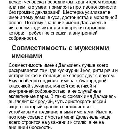
делает человека посредником, хранителем формы
или тем, кто умеет примирять противоположности
без громких деклараций. Шестерка усиливает в
имени тему дома, вкуса, достоинства и моральной
опоры. Поэтому значение имени Дальзиель в
числовом коде читается как зрелая гармония,
которая требует не спешки, а внутренней
собранности.
Совместимость с мужскими
именами
Совместимость имени Дальзиель лучше всего
раскрывается там, где культурный код, ритм речи и
историческая интонация не спорят друг с другом.
Ему особенно подходят имена с благородной
классикой звучания, мягкой фонетикой и
внутренней собранностью, а не случайные
эклектичные пары. В таких союзах имя Дальзиель
выглядит как редкий, чуть аристократический
акцент, который красиво соединяется с
устойчивыми традиционными именами. Именно
поэтому совместимость имени Дальзиель чаще
всего строится на уважении к стилю, а не на
внешней броскости.