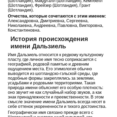
(Шотландия), Макдугалл (Шотландия), Кемпбелл
(Шотландия), Фрейзер (Шотландия), Грант
(Шотландия).
Отчества, которые сочетаются с этим именем:
Александровна, Дмитриевна, Сергеевна,
Николаевна, Андреевна, Павловна, Викторовна,
Константиновна.
История происхождения
имени Дальзиель
Имя Дальзиель относится к редкому культурному
пласту, где личное имя тесно соприкасается с
географией, родовой памятью и древним
ощущением места. Его этимология обычно
выводится из шотландско-гэльской среды, где
подобные формы закреплялись за землями,
усадьбами и родовыми территориями. Такая
природа имени объясняет его особую плотность:
оно звучит не как случайный набор звуков, а как
знак принадлежности и преемственности. В этом
смысле значение имени Дальзиель всегда несет в
себе оттенок укорененности и тихого достоинства.
Географически имя связано прежде всего с