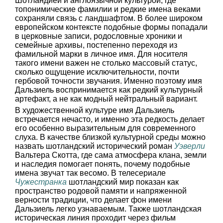
Шотландией и англоязычной культурой, где
топонимические фамилии и редкие имена веками
сохраняли связь с ландшафтом. В более широком
европейском контексте подобные формы попадали
в церковные записи, родословные хроники и
семейные архивы, постепенно переходя из
фамильной марки в личное имя. Для носителя
такого имени важен не столько массовый статус,
сколько ощущение исключительности, почти
гербовой точности звучания. Именно поэтому имя
Дальзиель воспринимается как редкий культурный
артефакт, а не как модный нейтральный вариант.
В художественной культуре имя Дальзиель
встречается нечасто, и именно эта редкость делает
его особенно выразительным для современного
слуха. В качестве близкой культурной среды можно
назвать шотландский исторический роман
Уэверли
Вальтера Скотта, где сама атмосфера клана, земли
и наследия помогает понять, почему подобные
имена звучат так весомо. В телесериале
Чужестранка
шотландский мир показан как
пространство родовой памяти и напряженной
верности традиции, что делает фон имени
Дальзиель легко узнаваемым. Также шотландская
историческая линия проходит через фильм