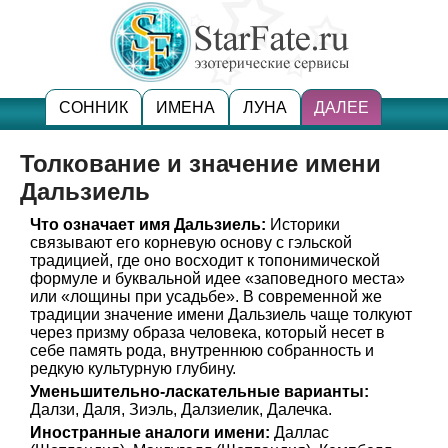
СОННИК
ИМЕНА
ЛУНА
ДАЛЕЕ
Толкование и значение имени
Дальзиель
Что означает имя Дальзиель:
Историки
связывают его корневую основу с гэльской
традицией, где оно восходит к топонимической
формуле и буквальной идее «заповедного места»
или «лощины при усадьбе». В современной же
традиции значение имени Дальзиель чаще толкуют
через призму образа человека, который несет в
себе память рода, внутреннюю собранность и
редкую культурную глубину.
Уменьшительно-ласкательные варианты:
Далзи, Даля, Зиэль, Далзиелик, Далечка.
Иностранные аналоги имени:
Даллас