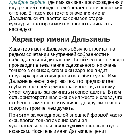
Храброе сердце
, где имя как знак происхождения и
внутренней свободы приобретает почти эпический
оттенок. В таком контексте значение имени
Дальзиель считывается как символ старой
культуры, в которой имя не просто называют, а
наследуют.
Характер имени Дальзиель
Характер имени Дальзиель обычно строится на
редком сочетании внутренней собранности и
наблюдательной дистанции. Такой человек нередко
производит впечатление сдержанного, но очень
точного в оценках, словно он заранее видит
структуру происходящего и не любит суеты. Имя
Дальзиель несет энергию тех, кто предпочитает
глубину внешней демонстративности, а потому
умеет слушать, запоминать и сопоставлять. В нем
есть аристократичная экономия жеста и слова, что
особенно заметно в ситуациях, где другим хочется
говорить громче, чем думать.
При этом за холодноватой внешней формой часто
скрывается тонкая эмоциональная
чувствительность и почти художественный вкус к
нюансам. Носитель имени Дальзиель ценит