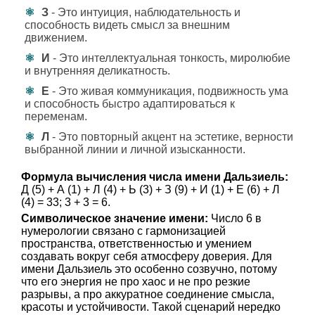
З
- Это интуиция, наблюдательность и
способность видеть смысл за внешним
движением.
И
- Это интеллектуальная тонкость, миролюбие
и внутренняя деликатность.
Е
- Это живая коммуникация, подвижность ума
и способность быстро адаптироваться к
переменам.
Л
- Это повторный акцент на эстетике, верности
выбранной линии и личной изысканности.
Формула вычисления числа имени Дальзиель:
Д (5) + А (1) + Л (4) + Ь (3) + З (9) + И (1) + Е (6) + Л
(4) = 33; 3 + 3 = 6.
Символическое значение имени:
Число 6 в
нумерологии связано с гармонизацией
пространства, ответственностью и умением
создавать вокруг себя атмосферу доверия. Для
имени Дальзиель это особенно созвучно, потому
что его энергия не про хаос и не про резкие
разрывы, а про аккуратное соединение смысла,
красоты и устойчивости. Такой сценарий нередко