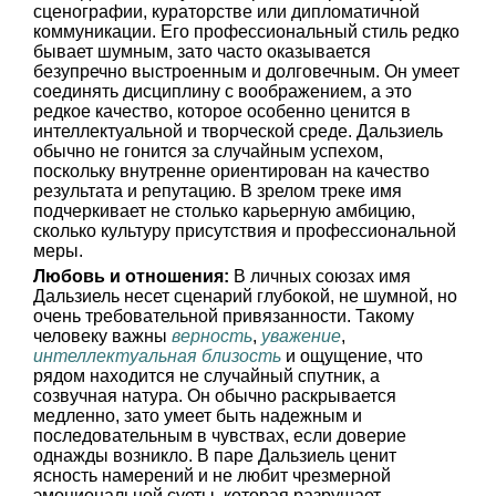
сценографии, кураторстве или дипломатичной
коммуникации. Его профессиональный стиль редко
бывает шумным, зато часто оказывается
безупречно выстроенным и долговечным. Он умеет
соединять дисциплину с воображением, а это
редкое качество, которое особенно ценится в
интеллектуальной и творческой среде. Дальзиель
обычно не гонится за случайным успехом,
поскольку внутренне ориентирован на качество
результата и репутацию. В зрелом треке имя
подчеркивает не столько карьерную амбицию,
сколько культуру присутствия и профессиональной
меры.
Любовь и отношения:
В личных союзах имя
Дальзиель несет сценарий глубокой, не шумной, но
очень требовательной привязанности. Такому
человеку важны
верность
,
уважение
,
интеллектуальная близость
и ощущение, что
рядом находится не случайный спутник, а
созвучная натура. Он обычно раскрывается
медленно, зато умеет быть надежным и
последовательным в чувствах, если доверие
однажды возникло. В паре Дальзиель ценит
ясность намерений и не любит чрезмерной
эмоциональной суеты, которая разрушает