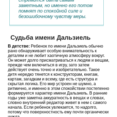
стремится быть самым
заметным, но именно его потом
помнят по спокойной силе и
безошибочному чувству меры.
Судьба имени Дальзиель
В детстве:
Ребенок по имени Дальзиель обычно
рано обнаруживает особую внимательность к
деталям и не любит хаотичную атмосферу вокруг.
Он может долго присматриваться к людям и вещам,
прежде чем включиться в игру, зато затем
действует очень точно и изобретательно. Такое
дитя нередко тянется к конструкторам, книгам,
картам, загадкам и всему, где есть структура и
скрытая логика. Его мир устроен не шумно, а
ритмично, и именно в этом спокойствии постепенно
формируется характер имени Дальзиель. В ранние
годы уже заметна аккуратность в вещах и словах,
словно внутренний редактор живет в нем с самого
начала. Если ребенок увлекается, то надолго,
потому что поверхностность ему почти органически
чужда.