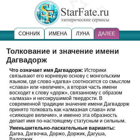
СОННИК
ИМЕНА
ЛУНА
ДАЛЕЕ
Толкование и значение имени
Дагвадорж
Что означает имя Дагвадорж:
Историки
связывают его корневую основу с монгольским
языком, где слово «дагва» соотносится со смыслом
«слава» или «величие», а вторая часть имени
восходит к слову «дорж», связанному с образом
«алмаза» и несокрушимой твердости. В
современной традиции значение имени Дагвадорж
принято толковать как «алмазная слава» или
«сияющее величие», и именно эта образность
делает имя по-настоящему статусным и сильным.
Уменьшительно-ласкательные варианты:
Дагва, Дагвочка, Доржо, Доржик, Дагуша,
Вадоржик.