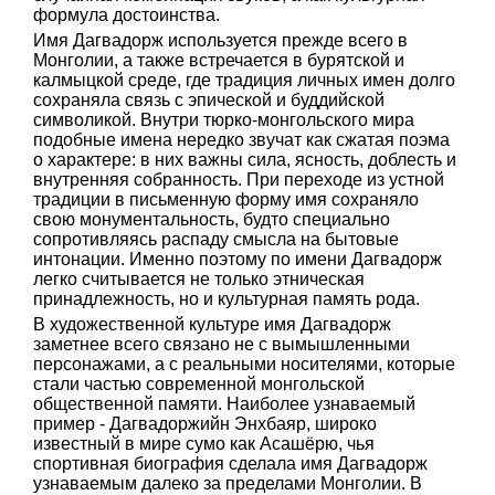
формула достоинства.
Имя Дагвадорж используется прежде всего в
Монголии, а также встречается в бурятской и
калмыцкой среде, где традиция личных имен долго
сохраняла связь с эпической и буддийской
символикой. Внутри тюрко-монгольского мира
подобные имена нередко звучат как сжатая поэма
о характере: в них важны сила, ясность, доблесть и
внутренняя собранность. При переходе из устной
традиции в письменную форму имя сохраняло
свою монументальность, будто специально
сопротивляясь распаду смысла на бытовые
интонации. Именно поэтому по имени Дагвадорж
легко считывается не только этническая
принадлежность, но и культурная память рода.
В художественной культуре имя Дагвадорж
заметнее всего связано не с вымышленными
персонажами, а с реальными носителями, которые
стали частью современной монгольской
общественной памяти. Наиболее узнаваемый
пример - Дагвадоржийн Энхбаяр, широко
известный в мире сумо как Асашёрю, чья
спортивная биография сделала имя Дагвадорж
узнаваемым далеко за пределами Монголии. В