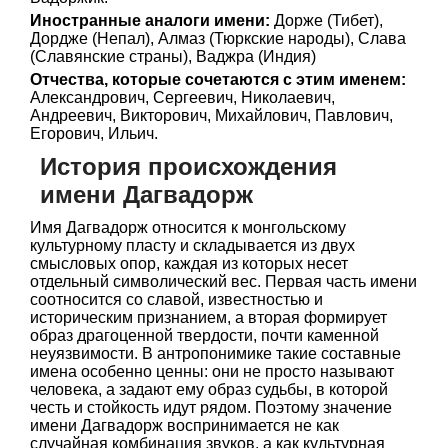
Иностранные аналоги имени:
Дорже (Тибет),
Дордже (Непал), Алмаз (Тюркские народы), Слава
(Славянские страны), Ваджра (Индия)
Отчества, которые сочетаются с этим именем:
Александрович, Сергеевич, Николаевич,
Андреевич, Викторович, Михайлович, Павлович,
Егорович, Ильич.
История происхождения
имени Дагвадорж
Имя Дагвадорж относится к монгольскому
культурному пласту и складывается из двух
смысловых опор, каждая из которых несет
отдельный символический вес. Первая часть имени
соотносится со славой, известностью и
историческим признанием, а вторая формирует
образ драгоценной твердости, почти каменной
неуязвимости. В антропонимике такие составные
имена особенно ценны: они не просто называют
человека, а задают ему образ судьбы, в которой
честь и стойкость идут рядом. Поэтому значение
имени Дагвадорж воспринимается не как
случайная комбинация звуков, а как культурная