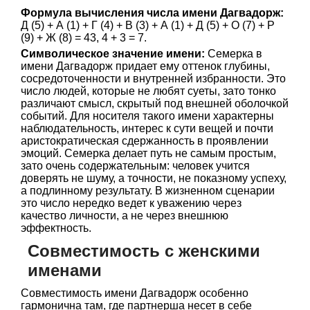
Формула вычисления числа имени Дагвадорж:
Д (5) + А (1) + Г (4) + В (3) + А (1) + Д (5) + О (7) + Р
(9) + Ж (8) = 43, 4 + 3 = 7.
Символическое значение имени:
Семерка в
имени Дагвадорж придает ему оттенок глубины,
сосредоточенности и внутренней избранности. Это
число людей, которые не любят суеты, зато тонко
различают смысл, скрытый под внешней оболочкой
событий. Для носителя такого имени характерны
наблюдательность, интерес к сути вещей и почти
аристократическая сдержанность в проявлении
эмоций. Семерка делает путь не самым простым,
зато очень содержательным: человек учится
доверять не шуму, а точности, не показному успеху,
а подлинному результату. В жизненном сценарии
это число нередко ведет к уважению через
качество личности, а не через внешнюю
эффектность.
Совместимость с женскими
именами
Совместимость имени Дагвадорж особенно
гармонична там, где партнерша несет в себе