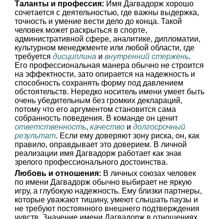
Таланты и профессия:
Имя Дагвадорж хорошо
сочетается с деятельностью, где важны выдержка,
точность и умение вести дело до конца. Такой
человек может раскрыться в спорте,
административной сфере, аналитике, дипломатии,
культурном менеджменте или любой области, где
требуется
дисциплина
и
внутренний стержень
.
Его профессиональная манера обычно не строится
на эффектности, зато опирается на надежность и
способность сохранять форму под давлением
обстоятельств. Нередко носитель имени умеет быть
очень убедительным без громких деклараций,
потому что его аргументом становится сама
собранность поведения. В команде он ценит
ответственность
,
качество
и
долгосрочный
результат
. Если ему доверяют зону риска, он, как
правило, оправдывает это доверием. В личной
реализации имя Дагвадорж работает как знак
зрелого профессионального достоинства.
Любовь и отношения:
В личных союзах человек
по имени Дагвадорж обычно выбирает не яркую
игру, а глубокую надежность. Ему близки партнеры,
которые уважают тишину, умеют слышать паузы и
не требуют постоянного внешнего подтверждения
чувств. Значение имени Дагвадорж в отношениях