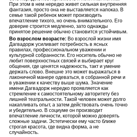
При этом в нем нередко живет сильная внутренняя
фантазия, просто она не выставляется напоказ. В
семье такой ребенок может производить
впечатление тихого, но очень внимательного. Его
доверие строится медленно, зато однажды
принятое решение обычно становится устойчивым.
Во взрослом возрасте:
Во взрослой жизни имя
Дагвадорж усиливает потребность в ясных
правилах, профессиональном уважении и
культурной собранности. Его носитель обычно не
любит поверхностных связей и выбирает круг
общения, где ценятся надежность, такт и умение
держать слово. Внешне это может выражаться в
лаконичной манере одеваться, в собранной речи и
в уважении к качеству выше шума. Значение
имени Дагвадорж нередко проявляется как
стремление к самостоятельному авторитету без
лишней театральности. Такой человек может долго
накапливать опыт, а затем действовать очень точно
и убедительно. В социуме он производит
впечатление личности, которой можно доверять
сложные задачи. Эстетически ему часто ближе
строгая красота, где видна форма, а не
случайность.