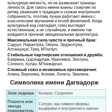
культурную мягкость, но не размывает границы
личности. Для такого имени важны созвучие по
ритму, уважение к традиции и схожая внутренняя
собранность, поэтому лучше работают имена с
классическим звучанием и ясной фонетикой. Когда
культурный код совпадает, союз выглядит
естественным, а не случайным, и именно так
рождается прочная эмоциональная архитектура.
Максимальная сила чувств и прочный брак:
Саруул, Нарантуяа, Оюуна, Эрдэнэтуяа,
Алтанцэцэг, Туяа, М?нхзул.
Стабильные партнерские отношения и дружба:
Баярмаа, Цэрэндулам, Уранчимэг, Энхтуяа,
Солонго, Хулан, М?нхжаргал.
Сложный союз и возможные противоречия:
Алина, Вероника, Ксения, Лолита, Эвелина.
Символика имени Дагвадорж
Знак зодиака
Козерог, Скорпион
Планета или
Сатурн, как символ формы,
звезда
выдержки и внутреннего закона
покровитель