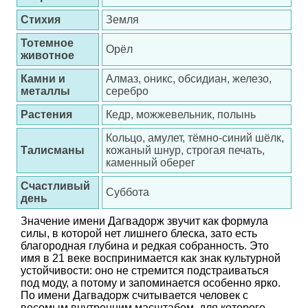
Стихия
Земля
Тотемное
Орёл
животное
Камни и
Алмаз, оникс, обсидиан, железо,
металлы
серебро
Растения
Кедр, можжевельник, полынь
Кольцо, амулет, тёмно-синий шёлк,
Талисманы
кожаный шнур, строгая печать,
каменный оберег
Счастливый
Суббота
день
Значение имени Дагвадорж звучит как формула
силы, в которой нет лишнего блеска, зато есть
благородная глубина и редкая собранность. Это
имя в 21 веке воспринимается как знак культурной
устойчивости: оно не стремится подстраиваться
под моду, а потому и запоминается особенно ярко.
По имени Дагвадорж считывается человек с
весомым внутренним масштабом, для которого