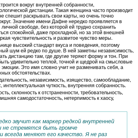
троится вокруг внутренней собранности,
ологической дистанции. Такая женщина часто производит
не спешит раскрывать свои карты, но очень точно
округ. Значение имени Дафне нередко проявляется в
и личной свободе, без которой ей трудно сохранить
ться спокойной, даже прохладной, но за этой внешней
кая чувствительность и развитое чувство меры.
нице высокий стандарт вкуса и поведения, поэтому
рный шум ей редко по душе. В ней заметны независимость,
ать дистанцию там, где другие теряют форму и тон. При
 быть удивительно теплой, точной и щедрой на смысловые
 эмоции. Это имя словно учит не разменивать себя, а
жных обстоятельствах.
ательность, независимость, изящество, самообладание,
, интеллектуальная чуткость, внутренняя собранность.
сть, склонность к отстраненности, требовательность,
лишняя самодостаточность, нетерпимость к хаосу,
едко звучит как маркер редкой внутренней
 не стремятся быть громче
и всегда меняют его качество. Я не раз