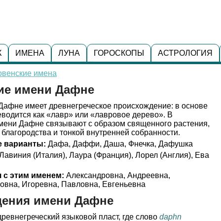
К
ИМЕНА
ЛУНА
ГОРОСКОПЫ
АСТРОЛОГИЯ
овенские имена
ние имени Дафне
афне имеет древнегреческое происхождение: в основе
еводится как «лавр» или «лавровое дерево». В
имени Дафне связывают с образом священного растения,
 благородства и тонкой внутренней собранности.
 варианты:
Дафа, Даффи, Даша, Фнечка, Дафушка
Лавиния (Италия), Лаура (Франция), Лорел (Англия), Ева
 с этим именем:
Александровна, Андреевна,
овна, Игоревна, Павловна, Евгеньевна
дения имени Дафне
ревнегреческий языковой пласт, где слово
daphn