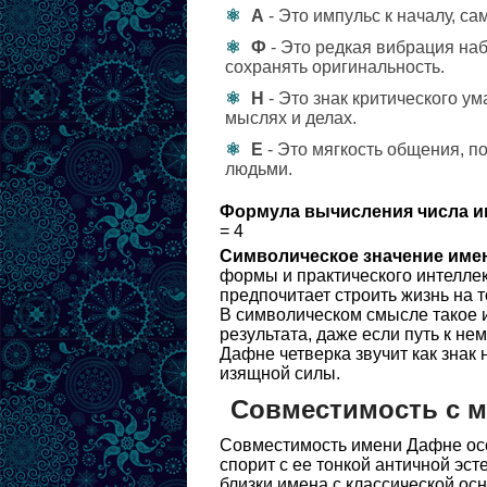
А
- Это импульс к началу, с
Ф
- Это редкая вибрация наб
сохранять оригинальность.
Н
- Это знак критического у
мыслях и делах.
Е
- Это мягкость общения, п
людьми.
Формула вычисления числа и
= 4
Символическое значение име
формы и практического интеллек
предпочитает строить жизнь на 
В символическом смысле такое 
результата, даже если путь к не
Дафне четверка звучит как знак 
изящной силы.
Совместимость с 
Совместимость имени Дафне осо
спорит с ее тонкой античной эст
близки имена с классической осн