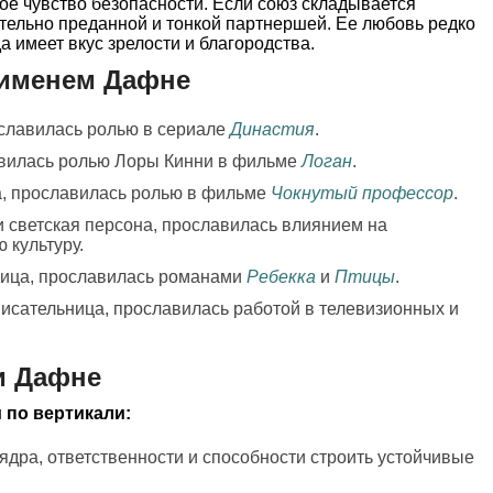
е чувство безопасности. Если союз складывается
тельно преданной и тонкой партнершей. Ее любовь редко
а имеет вкус зрелости и благородства.
 именем Дафне
ославилась ролью в сериале
Династия
.
авилась ролью Лоры Кинни в фильме
Логан
.
а, прославилась ролью в фильме
Чокнутый профессор
.
и светская персона, прославилась влиянием на
 культуру.
ница, прославилась романами
Ребекка
и
Птицы
.
 писательница, прославилась работой в телевизионных и
и Дафне
 по вертикали:
 ядра, ответственности и способности строить устойчивые