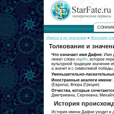
СОННИ
Имена и их значения
»
Женские сл
Толкование и значе
Что означает имя Дафне:
Имя Д
лежит слово
daphn
, которое пер
культурной традиции значение 
а значит и с символикой победы,
Уменьшительно-ласкательные
Иностранные аналоги имени:
(Европа), Флора (Греция)
Отчества, которые сочетаются
Дмитриевна, Сергеевна, Михайл
История происхож
История имени Дафне уходит в д