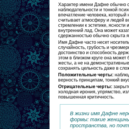
Характер имени Дафне обычно с
наблюдательности и тонкой псих
впечатление человека, который 
считывает атмосферу и людей в
стремлении к эстетике, ясности 
внутренний лад. Она может каза
сдержанностью обычно скрыта яр
Имя Дафне часто несет носитель
случайность, грубость и чрезме
достоинство и способность держ
этом в близком круге она может
жесты, а не на демонстративные
сохранять цельность даже в сло
Положительные черты:
наблюд
верность принципам, тонкий вкус
Отрицательные черты:
закрыто
холодная ирония, упрямство, из
повышенная критичность.
В жизни имя Дафне нер
формы: такие женщины
пространства, но почт