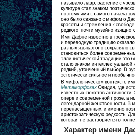
называло лавр, растение с чрез
культуре стал знаком поэтическо
поэтому имя с самого начала зв
оно было связано с мифом о Да
красоты и стремления к свобод
редкого, почти музейно изящного
Имя Дафне известно в греческом
и переводную традицию оказалос
разных языках оно сохраняло св
становиться более современным 
эллинистической традиции это 
стало знаком интеллектуальной 
редкий, утонченный выбор. В ру
эстетически сильное и необычно
В мифологическом контексте и
Метаморфозах
Овидия, где ист
известных сюжетов античности.
опере и современной прозе, а им
легендарной женственности. В м
перенасыщенных, и именно поэт
аристократическую редкость. Дл
которая не растворяется в толпе
Характер имени Д