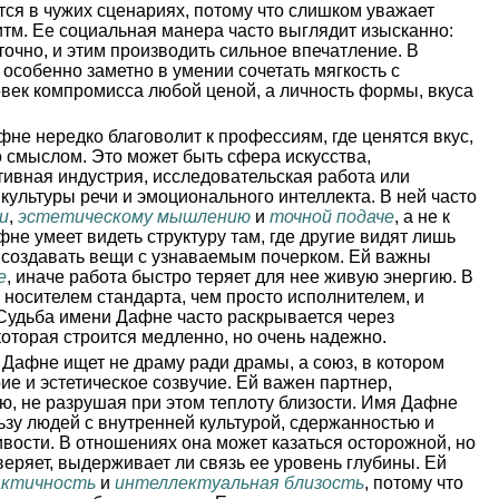
ся в чужих сценариях, потому что слишком уважает
тм. Ее социальная манера часто выглядит изысканно:
точно, и этим производить сильное впечатление. В
особенно заметно в умении сочетать мягкость с
век компромисса любой ценой, а личность формы, вкуса
не нередко благоволит к профессиям, где ценятся вкус,
о смыслом. Это может быть сфера искусства,
ативная индустрия, исследовательская работа или
культуры речи и эмоционального интеллекта. В ней часто
и
,
эстетическому мышлению
и
точной подаче
, а не к
 умеет видеть структуру там, где другие видят лишь
а создавать вещи с узнаваемым почерком. Ей важны
е
, иначе работа быстро теряет для нее живую энергию. В
 носителем стандарта, чем просто исполнителем, и
 Судьба имени Дафне часто раскрывается через
оторая строится медленно, но очень надежно.
Дафне ищет не драму ради драмы, а союз, в котором
ие и эстетическое созвучие. Ей важен партнер,
ю, не разрушая при этом теплоту близости. Имя Дафне
ьзу людей с внутренней культурой, сдержанностью и
вости. В отношениях она может казаться осторожной, но
веряет, выдерживает ли связь ее уровень глубины. Ей
ктичность
и
интеллектуальная близость
, потому что