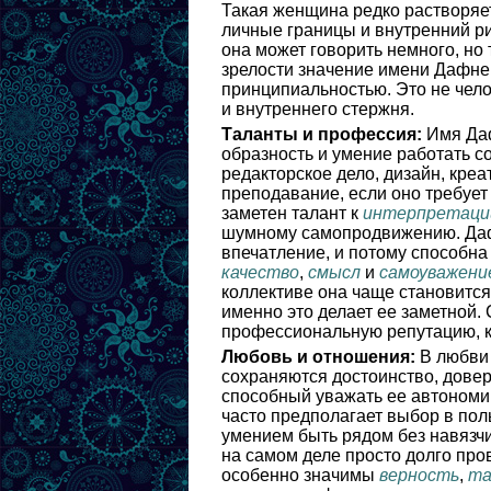
Такая женщина редко растворяет
личные границы и внутренний ри
она может говорить немного, но 
зрелости значение имени Дафне 
принципиальностью. Это не чело
и внутреннего стержня.
Таланты и профессия:
Имя Даф
образность и умение работать с
редакторское дело, дизайн, кре
преподавание, если оно требует 
заметен талант к
интерпретаци
шумному самопродвижению. Дафне
впечатление, и потому способн
качество
,
смысл
и
самоуважени
коллективе она чаще становится
именно это делает ее заметной.
профессиональную репутацию, к
Любовь и отношения:
В любви 
сохраняются достоинство, довер
способный уважать ее автономи
часто предполагает выбор в пол
умением быть рядом без навязчи
на самом деле просто долго про
особенно значимы
верность
,
та