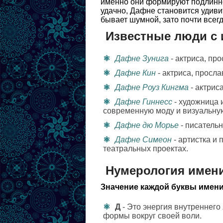
именно они формируют подлинно
удачно, Дафне становится удиви
бывает шумной, зато почти всегд
Известные люди с
Дафне Зунига
- актриса, пр
Дафне Кин
- актриса, просл
Дафне Роуз Кингма
- актрис
Дафне Гиннесс
- художница 
современную моду и визуальную
Дафне дю Морье
- писатель
Дафне Симеон
- артистка и
театральных проектах.
Нумерология имен
Значение каждой буквы имени
Д
- Это энергия внутреннего
формы вокруг своей воли.