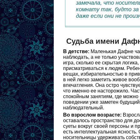
замечала, что носител
комнату так, будто за
даже если они не произ
Судьба имени Даф
В детстве:
Маленькая Дафне час
наблюдать, а не только участво
игра, сколько ее скрытая логика
присматриваться к людям. Ребен
вещах, избирательностью в прив
в ней легко заметить живое воо
впечатления. Она остро чувству
что именно ее насторожило. Част
спокойным занятиям, где можно 
поведении уже заметен будущий 
наблюдательный.
Во взрослом возрасте:
Взросла
оставалось пространство для до
суеты вокруг своей персоны и п
есть интеллектуальная ясность.
носительницы удерживать собст