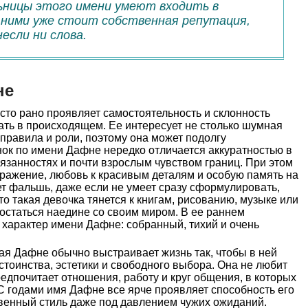
ьницы этого имени умеют входить в
 ними уже стоит собственная репутация,
несли ни слова.
не
то рано проявляет самостоятельность и склонность
вать в происходящем. Ее интересует не столько шумная
, правила и роли, поэтому она может подолгу
ок по имени Дафне нередко отличается аккуратностью в
язанностях и почти взрослым чувством границ. При этом
бражение, любовь к красивым деталям и особую память на
ет фальшь, даже если не умеет сразу сформулировать,
о такая девочка тянется к книгам, рисованию, музыке или
остаться наедине со своим миром. В ее раннем
характер имени Дафне: собранный, тихий и очень
я Дафне обычно выстраивает жизнь так, чтобы в ней
стоинства, эстетики и свободного выбора. Она не любит
редпочитает отношения, работу и круг общения, в которых
 С годами имя Дафне все ярче проявляет способность его
венный стиль даже под давлением чужих ожиданий.