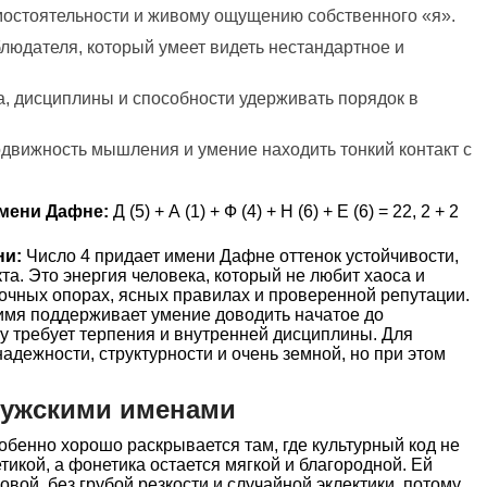
амостоятельности и живому ощущению собственного «я».
людателя, который умеет видеть нестандартное и
ма, дисциплины и способности удерживать порядок в
одвижность мышления и умение находить тонкий контакт с
мени Дафне:
Д (5) + А (1) + Ф (4) + Н (6) + Е (6) = 22, 2 + 2
ни:
Число 4 придает имени Дафне оттенок устойчивости,
та. Это энергия человека, который не любит хаоса и
точных опорах, ясных правилах и проверенной репутации.
имя поддерживает умение доводить начатое до
му требует терпения и внутренней дисциплины. Для
надежности, структурности и очень земной, но при этом
мужскими именами
бенно хорошо раскрывается там, где культурный код не
етикой, а фонетика остается мягкой и благородной. Ей
овой, без грубой резкости и случайной эклектики, потому