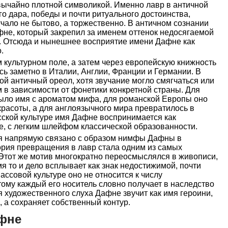
вычайно плотной символикой. Именно лавр в античной
го дара, победы и почти ритуального достоинства,
учало не бытово, а торжественно. В античном сознании
фне, который закрепил за именем оттенок недосягаемой
е. Отсюда и нынешнее восприятие имени Дафне как
.
 культурном поле, а затем через европейскую книжность
ь заметно в Италии, Англии, Франции и Германии. В
ой античный ореол, хотя звучание могло смягчаться или
в зависимости от фонетики конкретной страны. Для
было имя с ароматом мифа, для романской Европы оно
красоты, а для англоязычного мира превратилось в
сской культуре имя Дафне воспринимается как
е, с легким шлейфом классической образованности.
мя напрямую связано с образом нимфы Дафны в
ория превращения в лавр стала одним из самых
 Этот же мотив многократно переосмыслялся в живописи,
я то и дело всплывает как знак недостижимой, почти
ассовой культуре оно не относится к числу
ому каждый его носитель словно получает в наследство
я художественного слуха Дафне звучит как имя героини,
, а сохраняет собственный контур.
афне