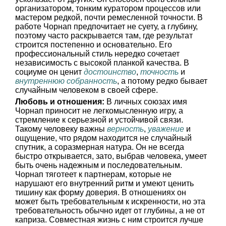
организатором, тонким куратором процессов или
мастером редкой, почти ремесленной точности. В
работе Чорнап предпочитает не суету, а глубину,
поэтому часто раскрывается там, где результат
строится постепенно и основательно. Его
профессиональный стиль нередко сочетает
независимость с высокой планкой качества. В
социуме он ценит
достоинство
,
точность
и
внутреннюю собранность
, а потому редко бывает
случайным человеком в своей сфере.
Любовь и отношения:
В личных союзах имя
Чорнап приносит не легкомысленную игру, а
стремление к серьезной и устойчивой связи.
Такому человеку важны
верность
,
уважение
и
ощущение, что рядом находится не случайный
спутник, а соразмерная натура. Он не всегда
быстро открывается, зато, выбрав человека, умеет
быть очень надежным и последовательным.
Чорнап тяготеет к партнерам, которые не
нарушают его внутренний ритм и умеют ценить
тишину как форму доверия. В отношениях он
может быть требовательным к искренности, но эта
требовательность обычно идет от глубины, а не от
каприза. Совместная жизнь с ним строится лучше