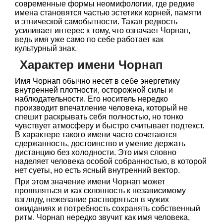
современные формы неомифологии, где редкие
имена становятся частью эстетики корней, памяти
и этнической самобытности. Такая редкость
усиливает интерес к тому, что означает Чорнап,
ведь имя уже само по себе работает как
культурный знак.
Характер имени Чорнап
Имя Чорнап обычно несет в себе энергетику
внутренней плотности, осторожной силы и
наблюдательности. Его носитель нередко
производит впечатление человека, который не
спешит раскрывать себя полностью, но тонко
чувствует атмосферу и быстро считывает подтекст.
В характере такого имени часто сочетаются
сдержанность, достоинство и умение держать
дистанцию без холодности. Это имя словно
наделяет человека особой собранностью, в которой
нет суеты, но есть ясный внутренний вектор.
При этом значение имени Чорнап может
проявляться и как склонность к независимому
взгляду, нежелание растворяться в чужих
ожиданиях и потребность сохранять собственный
ритм. Чорнап нередко звучит как имя человека,