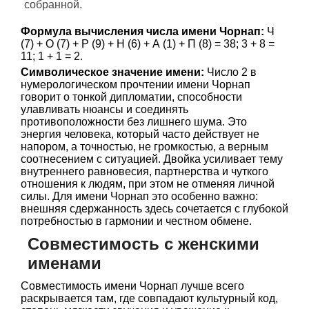
собранной.
Формула вычисления числа имени Чорнап:
Ч
(7) + О (7) + Р (9) + Н (6) + А (1) + П (8) = 38; 3 + 8 =
11; 1 + 1 = 2.
Символическое значение имени:
Число 2 в
нумерологическом прочтении имени Чорнап
говорит о тонкой дипломатии, способности
улавливать нюансы и соединять
противоположности без лишнего шума. Это
энергия человека, который часто действует не
напором, а точностью, не громкостью, а верным
соотнесением с ситуацией. Двойка усиливает тему
внутреннего равновесия, партнерства и чуткого
отношения к людям, при этом не отменяя личной
силы. Для имени Чорнап это особенно важно:
внешняя сдержанность здесь сочетается с глубокой
потребностью в гармонии и честном обмене.
Совместимость с женскими
именами
Совместимость имени Чорнап лучше всего
раскрывается там, где совпадают культурный код,