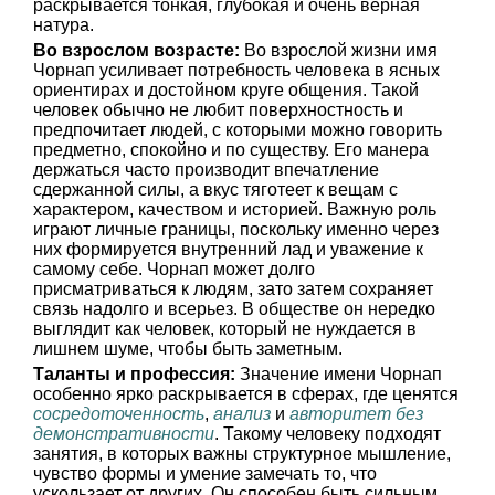
раскрывается тонкая, глубокая и очень верная
натура.
Во взрослом возрасте:
Во взрослой жизни имя
Чорнап усиливает потребность человека в ясных
ориентирах и достойном круге общения. Такой
человек обычно не любит поверхностность и
предпочитает людей, с которыми можно говорить
предметно, спокойно и по существу. Его манера
держаться часто производит впечатление
сдержанной силы, а вкус тяготеет к вещам с
характером, качеством и историей. Важную роль
играют личные границы, поскольку именно через
них формируется внутренний лад и уважение к
самому себе. Чорнап может долго
присматриваться к людям, зато затем сохраняет
связь надолго и всерьез. В обществе он нередко
выглядит как человек, который не нуждается в
лишнем шуме, чтобы быть заметным.
Таланты и профессия:
Значение имени Чорнап
особенно ярко раскрывается в сферах, где ценятся
сосредоточенность
,
анализ
и
авторитет без
демонстративности
. Такому человеку подходят
занятия, в которых важны структурное мышление,
чувство формы и умение замечать то, что
ускользает от других. Он способен быть сильным