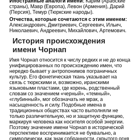
Иностранные аналоги имени:
Карим (Арабские
страны), Мавр (Европа), Левон (Армения), Дарий
(Персия), Темур (Тюркские народы).
Отчества, которые сочетаются с этим именем:
Александрович, Дмитриевич, Сергеевич, Ильич,
Николаевич, Андреевич, Михайлович, Артемович.
История происхождения
имени Чорнап
Имя Чорнап относится к числу редких и не до конца
унифицированных по происхождению имен, что
нередко бывает у антропонимов пограничных
культур. Его фонетическая ткань указывает на
связь с тюркскими и, возможно, иранскими
языковыми пластами, где корень, родственный
словам со значением «черный», «темный»,
«глубинный», мог обозначать не мрак, а
насыщенность и силу. Подобные имена в
традиционных обществах часто выполняли не
только различительную, но и защитную функцию,
маркируя человека как носителя особой энергии.
Поэтому значение имени Чорнап в исторической
перспективе воспринимается не буквально, а
символически, как знак собранности, скрытого огня