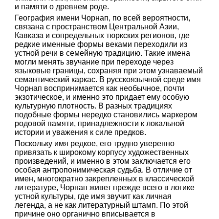
и памяти о древнем роде.
География имени Чорнап, по всей вероятности,
связана с пространством Центральной Азии,
Кавказа и сопредельных тюркских регионов, где
редкие именные формы веками переходили из
устной речи в семейную традицию. Такие имена
могли менять звучание при переходе через
языковые границы, сохраняя при этом узнаваемый
семантический каркас. В русскоязычной среде имя
Чорнап воспринимается как необычное, почти
экзотическое, и именно это придает ему особую
культурную плотность. В разных традициях
подобные формы нередко становились маркером
родовой памяти, принадлежности к локальной
истории и уважения к силе предков.
Поскольку имя редкое, его трудно уверенно
привязать к широкому корпусу художественных
произведений, и именно в этом заключается его
особая антропонимическая судьба. В отличие от
имен, многократно закрепленных в классической
литературе, Чорнап живет прежде всего в логике
устной культуры, где имя звучит как личная
легенда, а не как литературный штамп. По этой
причине оно органично вписывается в