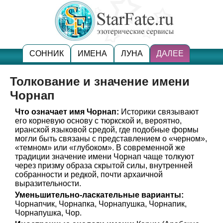
СОННИК
ИМЕНА
ЛУНА
ДАЛЕЕ
Толкование и значение имени
Чорнап
Что означает имя Чорнап:
Историки связывают
его корневую основу с тюркской и, вероятно,
иранской языковой средой, где подобные формы
могли быть связаны с представлением о «черном»,
«темном» или «глубоком». В современной же
традиции значение имени Чорнап чаще толкуют
через призму образа скрытой силы, внутренней
собранности и редкой, почти архаичной
выразительности.
Уменьшительно-ласкательные варианты:
Чорнапчик, Чорнапка, Чорнапушка, Чорнапик,
Чорнапушка, Чор.