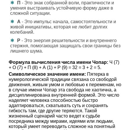
П
- Это знак собранной воли, практичности и
умения выстраивать устойчивую форму даже в
сложной ситуации.
А
- Это импульс начала, самостоятельности и
живой инициативы, которая не любит долгих
колебаний.
Р
- Это энергия решительности и внутреннего
стержня, помогающая защищать свои границы без
лишнего шума.
Формула вычисления числа имени Чопар:
Ч (7)
+ О (7) + П (8) + А (1) + Р (9) = 32 = 3 + 2 = 5.
Символическое значение имени:
Пятерка в
нумерологической традиции связана со свободой
движения, живым умом и любовью к переменам, но
в случае имени Чопар эта свобода не хаотична, а
дисциплинирована внутренней формой. Это число
наделяет человека способностью быстро
адаптироваться, схватывать суть и сохранять
гибкость там, где другие теряются. Такой
жизненный сценарий часто ведет к судьбе
посредника между мирами, идеями или людьми,
который умеет переводить сложное на понятный