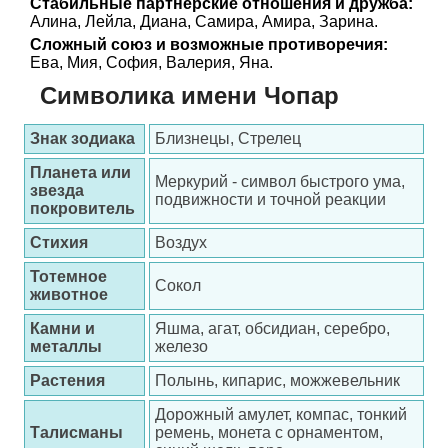
Стабильные партнерские отношения и дружба:
Алина, Лейла, Диана, Самира, Амира, Зарина.
Сложный союз и возможные противоречия:
Ева, Мия, София, Валерия, Яна.
Символика имени Чопар
Знак зодиака
Близнецы, Стрелец
Планета или
Меркурий - символ быстрого ума,
звезда
подвижности и точной реакции
покровитель
Стихия
Воздух
Тотемное
Сокол
животное
Камни и
Яшма, агат, обсидиан, серебро,
металлы
железо
Растения
Полынь, кипарис, можжевельник
Дорожный амулет, компас, тонкий
Талисманы
ремень, монета с орнаментом,