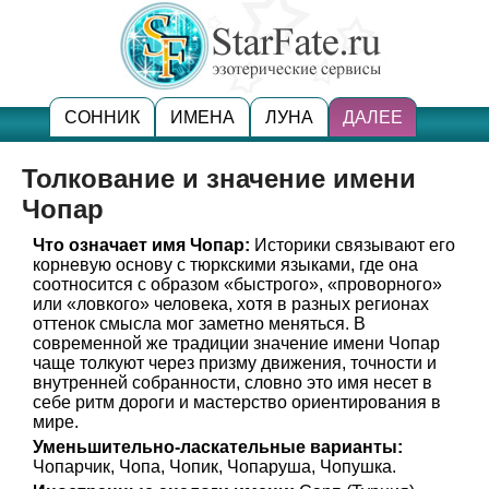
СОННИК
ИМЕНА
ЛУНА
ДАЛЕЕ
Толкование и значение имени
Чопар
Что означает имя Чопар:
Историки связывают его
корневую основу с тюркскими языками, где она
соотносится с образом «быстрого», «проворного»
или «ловкого» человека, хотя в разных регионах
оттенок смысла мог заметно меняться. В
современной же традиции значение имени Чопар
чаще толкуют через призму движения, точности и
внутренней собранности, словно это имя несет в
себе ритм дороги и мастерство ориентирования в
мире.
Уменьшительно-ласкательные варианты:
Чопарчик, Чопа, Чопик, Чопаруша, Чопушка.