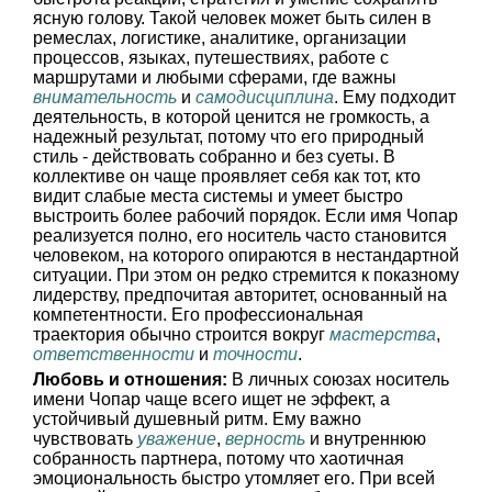
ясную голову. Такой человек может быть силен в
ремеслах, логистике, аналитике, организации
процессов, языках, путешествиях, работе с
маршрутами и любыми сферами, где важны
внимательность
и
самодисциплина
. Ему подходит
деятельность, в которой ценится не громкость, а
надежный результат, потому что его природный
стиль - действовать собранно и без суеты. В
коллективе он чаще проявляет себя как тот, кто
видит слабые места системы и умеет быстро
выстроить более рабочий порядок. Если имя Чопар
реализуется полно, его носитель часто становится
человеком, на которого опираются в нестандартной
ситуации. При этом он редко стремится к показному
лидерству, предпочитая авторитет, основанный на
компетентности. Его профессиональная
траектория обычно строится вокруг
мастерства
,
ответственности
и
точности
.
Любовь и отношения:
В личных союзах носитель
имени Чопар чаще всего ищет не эффект, а
устойчивый душевный ритм. Ему важно
чувствовать
уважение
,
верность
и внутреннюю
собранность партнера, потому что хаотичная
эмоциональность быстро утомляет его. При всей