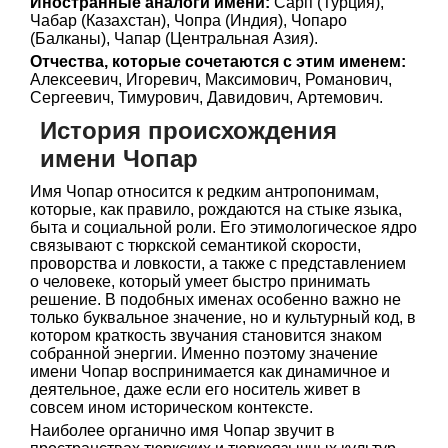
Иностранные аналоги имени:
Сарп (Турция),
Чабар (Казахстан), Чопра (Индия), Чопаро
(Балканы), Чапар (Центральная Азия).
Отчества, которые сочетаются с этим именем:
Алексеевич, Игоревич, Максимович, Романович,
Сергеевич, Тимурович, Давидович, Артемович.
История происхождения
имени Чопар
Имя Чопар относится к редким антропонимам,
которые, как правило, рождаются на стыке языка,
быта и социальной роли. Его этимологическое ядро
связывают с тюркской семантикой скорости,
проворства и ловкости, а также с представлением
о человеке, который умеет быстро принимать
решение. В подобных именах особенно важно не
только буквальное значение, но и культурный код, в
котором краткость звучания становится знаком
собранной энергии. Именно поэтому значение
имени Чопар воспринимается как динамичное и
деятельное, даже если его носитель живет в
совсем ином историческом контексте.
Наиболее органично имя Чопар звучит в