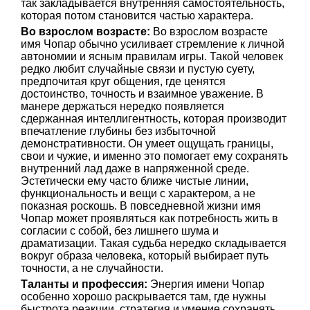
так закладывается внутренняя самостоятельность,
которая потом становится частью характера.
Во взрослом возрасте:
Во взрослом возрасте
имя Чопар обычно усиливает стремление к личной
автономии и ясным правилам игры. Такой человек
редко любит случайные связи и пустую суету,
предпочитая круг общения, где ценятся
достоинство, точность и взаимное уважение. В
манере держаться нередко появляется
сдержанная интеллигентность, которая производит
впечатление глубины без избыточной
демонстративности. Он умеет ощущать границы,
свои и чужие, и именно это помогает ему сохранять
внутренний лад даже в напряженной среде.
Эстетически ему часто ближе чистые линии,
функциональность и вещи с характером, а не
показная роскошь. В повседневной жизни имя
Чопар может проявляться как потребность жить в
согласии с собой, без лишнего шума и
драматизации. Такая судьба нередко складывается
вокруг образа человека, который выбирает путь
точности, а не случайности.
Таланты и профессия:
Энергия имени Чопар
особенно хорошо раскрывается там, где нужны
быстрота реакции, стратегия и умение сохранять