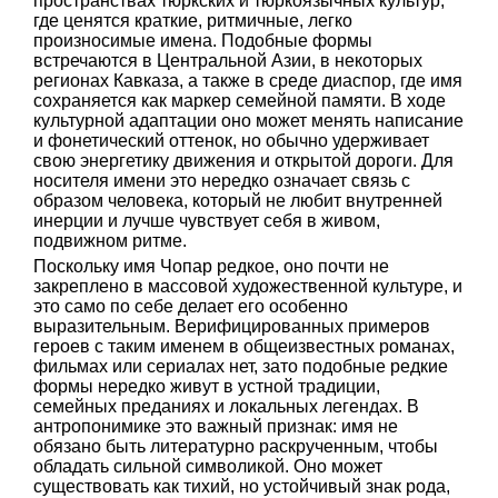
пространствах тюркских и тюркоязычных культур,
где ценятся краткие, ритмичные, легко
произносимые имена. Подобные формы
встречаются в Центральной Азии, в некоторых
регионах Кавказа, а также в среде диаспор, где имя
сохраняется как маркер семейной памяти. В ходе
культурной адаптации оно может менять написание
и фонетический оттенок, но обычно удерживает
свою энергетику движения и открытой дороги. Для
носителя имени это нередко означает связь с
образом человека, который не любит внутренней
инерции и лучше чувствует себя в живом,
подвижном ритме.
Поскольку имя Чопар редкое, оно почти не
закреплено в массовой художественной культуре, и
это само по себе делает его особенно
выразительным. Верифицированных примеров
героев с таким именем в общеизвестных романах,
фильмах или сериалах нет, зато подобные редкие
формы нередко живут в устной традиции,
семейных преданиях и локальных легендах. В
антропонимике это важный признак: имя не
обязано быть литературно раскрученным, чтобы
обладать сильной символикой. Оно может
существовать как тихий, но устойчивый знак рода,