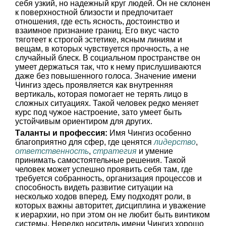
себя узкий, но надежный круг людей. Он не склонен
к поверхностной близости и предпочитает
отношения, где есть ясность, достоинство и
взаимное признание границ. Его вкус часто
тяготеет к строгой эстетике, ясным линиям и
вещам, в которых чувствуется прочность, а не
случайный блеск. В социальном пространстве он
умеет держаться так, что к нему прислушиваются
даже без повышенного голоса. Значение имени
Чингиз здесь проявляется как внутренняя
вертикаль, которая помогает не терять лицо в
сложных ситуациях. Такой человек редко меняет
курс под чужое настроение, зато умеет быть
устойчивым ориентиром для других.
Таланты и профессия:
Имя Чингиз особенно
благоприятно для сфер, где ценятся
лидерство
,
ответственность
,
стратегия
и умение
принимать самостоятельные решения. Такой
человек может успешно проявить себя там, где
требуется собранность, организация процессов и
способность видеть развитие ситуации на
несколько ходов вперед. Ему подходят роли, в
которых важны авторитет, дисциплина и уважение
к иерархии, но при этом он не любит быть винтиком
системы. Нередко носитель имени Чингиз хорошо