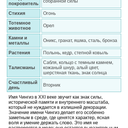
собранной силы
покровитель
Стихия
Огонь
Тотемное
Орел
животное
Камни и
Оникс, гранат, яшма, сталь, бронза
металлы
Растения
Полынь, кедр, степной ковыль
Сабля, кольцо с темным камнем,
Талисманы
кожаный шнур, алый цвет,
шерстяная ткань, знак солнца
Счастливый
Вторник
день
Имя Чингиз в XXI веке звучит как знак силы,
исторической памяти и внутреннего масштаба,
который не нуждается в излишней декорации.
Значение имени Чингиз делает его особенно
заметным в среде, где ценятся характер, ясная
воля и умение держать слово. Это имя не
растворяется в моде: оно остается выразительным,