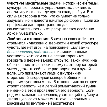
чувствует масштабные задачи, исторические темы,
культурные проекты, управление коллективом,
аналитику и сферы, где нужен холодный ум. Его
сильная сторона в том, что он умеет не только
задумать, но и довести начатое до формы. Если же
профессия дает пространство для
самостоятельности, имя раскрывается особенно
ярко и убедительно.
Любовь и отношения:
В личных союзах Чингиз
стремится к уважению, верности и ясной структуре
чувств, где нет игры на понижение. Ему важны
достоинство
,
надежность
и эмоциональная
честность, хотя сам он не всегда торопится
говорить о переживаниях открыто. Такой мужчина
обычно внимателен к сильному партнеру, который
умеет держать себя и не растворяется в чужой
воле. Его привлекают люди с внутренним
стержнем, благородной манерой общения и
хорошим чувством меры. В отношениях он скорее
строит крепость, чем легкий романтический туман,
и именно в этом проявляется его верность. Если
рядом оказывается человек, уважающий глубину и
дистанцию, союз может стать очень прочным и
красивым по внутренней архитектуре.