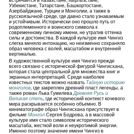
встречается в Казахстане, Кыргызстане,
Узбекистане, Татарстане, Башкортостане,
Азербайджане, Турции и Монголии, а также в
русскоязычной среде, где давно стало узнаваемым
и устойчивым. Исторически оно прошло путь от
родоплеменного и воинского символа к
современному личному имени, не утратив оттенка
силы и достоинства. В каждой культуре имя Чингиз
слегка меняло интонацию, но неизменно сохраняло
образ человека с волей, масштабом и внутренней
вертикалью.
В художественной культуре имя Чингиз прежде
всего связано с исторической фигурой Чингисхана,
которая стала центральной для множества книг и
экранных интерпретаций. Среди наиболее
известных текстов можно назвать
Тайную историю
монголов
, где закреплен древний пласт легенды, а
также роман Льва Гумилева
Древняя Русь и
Великая степь
, где исторический контекст кочевого
мира раскрывается особенно объемно. В
кинематографе образ Чингисхана присутствует в
фильме
Монгол
Сергея Бодрова, а в массовой
культуре имя стало символом исторического
масштаба, жесткой воли и неукротимой энергии.
Именно поэтому значение имени Чингиз в