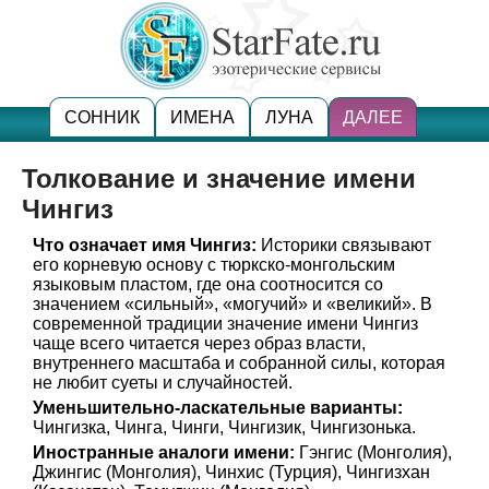
СОННИК
ИМЕНА
ЛУНА
ДАЛЕЕ
Толкование и значение имени
Чингиз
Что означает имя Чингиз:
Историки связывают
его корневую основу с тюркско-монгольским
языковым пластом, где она соотносится со
значением «сильный», «могучий» и «великий». В
современной традиции значение имени Чингиз
чаще всего читается через образ власти,
внутреннего масштаба и собранной силы, которая
не любит суеты и случайностей.
Уменьшительно-ласкательные варианты:
Чингизка, Чинга, Чинги, Чингизик, Чингизонька.
Иностранные аналоги имени:
Гэнгис (Монголия),
Джингис (Монголия), Чинхис (Турция), Чингизхан