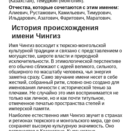
(Казахстан), Темуджин (Монголия).
Отчества, которые сочетаются с этим именем:
Алиевич, Рустамович, Камильевич, Тимурович,
Ильдарович, Азатович, Фаритович, Маратович.
История происхождения
имени Чингиз
Имя Чингиз восходит к тюркско-монгольской
культурной традиции и связано с представлением о
могуществе, широте власти и природной
исключительности. В этимологической перспективе
его обычно сближают с идеей великого, сильного,
обширного по масштабу человека, чья энергия
заметна сразу. Само звучание имени несет в себе
жесткий, собранный ритм, словно оно создано для
именования личности с исторической тенью за
плечами. Не случайно это имя воспринимается не
только как личное, но и как почти титульное,
отмеченное печатью пространства степей и
имперской памяти.
Наиболее естественно имя Чингиз звучит в странах
и регионах тюркского и монгольского мира, где оно
сохраняет высокую культурную значимость. Оно