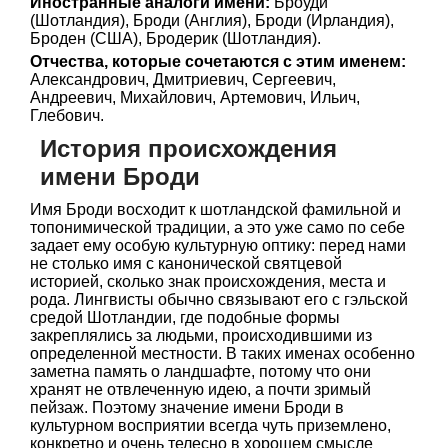
Иностранные аналоги имени:
Броуди
(Шотландия), Броди (Англия), Броди (Ирландия),
Броден (США), Бродерик (Шотландия).
Отчества, которые сочетаются с этим именем:
Александрович, Дмитриевич, Сергеевич,
Андреевич, Михайлович, Артемович, Ильич,
Глебович.
История происхождения
имени Броди
Имя Броди восходит к шотландской фамильной и
топонимической традиции, а это уже само по себе
задает ему особую культурную оптику: перед нами
не столько имя с канонической святцевой
историей, сколько знак происхождения, места и
рода. Лингвисты обычно связывают его с гэльской
средой Шотландии, где подобные формы
закреплялись за людьми, происходившими из
определенной местности. В таких именах особенно
заметна память о ландшафте, потому что они
хранят не отвлеченную идею, а почти зримый
пейзаж. Поэтому значение имени Броди в
культурном восприятии всегда чуть приземлено,
конкретно и очень телесно в хорошем смысле