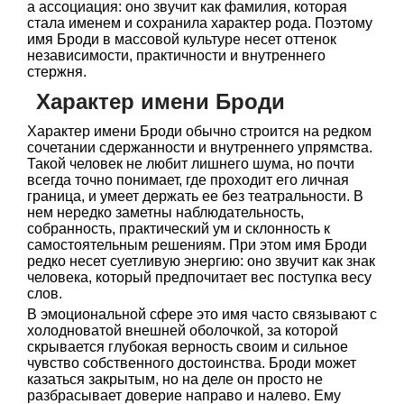
а ассоциация: оно звучит как фамилия, которая
стала именем и сохранила характер рода. Поэтому
имя Броди в массовой культуре несет оттенок
независимости, практичности и внутреннего
стержня.
Характер имени Броди
Характер имени Броди обычно строится на редком
сочетании сдержанности и внутреннего упрямства.
Такой человек не любит лишнего шума, но почти
всегда точно понимает, где проходит его личная
граница, и умеет держать ее без театральности. В
нем нередко заметны наблюдательность,
собранность, практический ум и склонность к
самостоятельным решениям. При этом имя Броди
редко несет суетливую энергию: оно звучит как знак
человека, который предпочитает вес поступка весу
слов.
В эмоциональной сфере это имя часто связывают с
холодноватой внешней оболочкой, за которой
скрывается глубокая верность своим и сильное
чувство собственного достоинства. Броди может
казаться закрытым, но на деле он просто не
разбрасывает доверие направо и налево. Ему