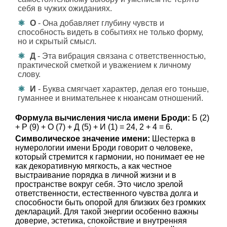
себя в чужих ожиданиях.
О
- Она добавляет глубину чувств и
способность видеть в событиях не только форму,
но и скрытый смысл.
Д
- Эта вибрация связана с ответственностью,
практической сметкой и уважением к личному
слову.
И
- Буква смягчает характер, делая его тоньше,
гуманнее и внимательнее к нюансам отношений.
Формула вычисления числа имени Броди:
Б (2)
+ Р (9) + О (7) + Д (5) + И (1) = 24, 2 + 4 = 6.
Символическое значение имени:
Шестерка в
нумерологии имени Броди говорит о человеке,
который стремится к гармонии, но понимает ее не
как декоративную мягкость, а как честное
выстраивание порядка в личной жизни и в
пространстве вокруг себя. Это число зрелой
ответственности, естественного чувства долга и
способности быть опорой для близких без громких
деклараций. Для такой энергии особенно важны
доверие, эстетика, спокойствие и внутренняя