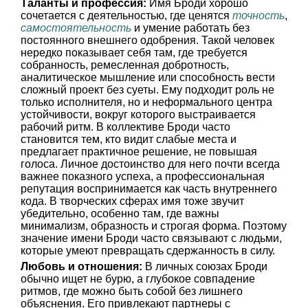
Таланты и профессия:
Имя Броди хорошо
сочетается с деятельностью, где ценятся
точность
,
самостоятельность
и умение работать без
постоянного внешнего одобрения. Такой человек
нередко показывает себя там, где требуется
собранность, ремесленная добротность,
аналитическое мышление или способность вести
сложный проект без суеты. Ему подходит роль не
только исполнителя, но и неформального центра
устойчивости, вокруг которого выстраивается
рабочий ритм. В коллективе Броди часто
становится тем, кто видит слабые места и
предлагает практичное решение, не повышая
голоса. Личное достоинство для него почти всегда
важнее показного успеха, а профессиональная
репутация воспринимается как часть внутреннего
кода. В творческих сферах имя тоже звучит
убедительно, особенно там, где важны
минимализм, образность и строгая форма. Поэтому
значение имени Броди часто связывают с людьми,
которые умеют превращать сдержанность в силу.
Любовь и отношения:
В личных союзах Броди
обычно ищет не бурю, а глубокое совпадение
ритмов, где можно быть собой без лишнего
объяснения. Его привлекают партнеры с