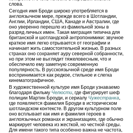
слова.
Сегодня имя Броди широко употребляется в
англоязычном мире, прежде всего в Шотландии,
Англии, Ирландии, США, Канаде и Австралии, где
оно уверенно перешло из фамильной зоны в
разряд личных имен. Такая миграция типична для
британской и шотландской антропонимики: звучное
краткое имя легко отрывается от географии и
начинает жить самостоятельной жизнью. В разных
странах оно сохраняет ауру северной собранности,
но при этом не выглядит тяжеловесным, что и
обеспечило ему заметную современную
популярность. В русскоязычной среде имя Броди
воспринимается как редкое, стильное и слегка
кинематографичное.
В художественной культуре имя Броди узнаваемо
благодаря фильму
Челюсти
, где фигурирует шеф
полиции Мартин Броуди, и сериалу
Чужестранка
,
где появляется фамилия Броуди в историческом
шотландском контексте. В другом культурном поле
оно всплывает как имя и фамилия героев в
англоязычных романах и экранизациях, где обычно
маркирует человека из жесткой, но честной среды.
Для имени такого типа особенно важна не частота,