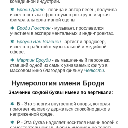
комедийной индустрии.
Броди Далле
- певица и автор песен, получила
известность как фронтвумен рок-групп и яркая
фигура альтернативной сцены.
Броди Ролстон
- музыкант, прославился
участием в экспериментальных и инди-проектах.
Броуди Ван Вагенен
- артист и продюсер,
известен работой в музыкальной и медийной
сфере.
Мартин Броуди
- вымышленный персонаж,
ставший одной из самых узнаваемых фигур в
массовом кино благодаря фильму
Челюсти
.
Нумерология имени Броди
Значение каждой буквы имени по вертикали:
Б
- Это энергия внутренней опоры, которая
помогает человеку держаться спокойно даже в
напряженной среде.
Р
- Эта буква наделяет носителя имени волей к
самостоятельному выбору и умением не терять