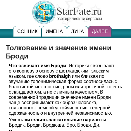
СОННИК
ИМЕНА
ЛУНА
ДАЛЕЕ
Толкование и значение имени
Броди
Что означает имя Броди:
Историки связывают
его корневую основу с шотландским гэльским
языком, где слово
brothaigh
или близкая по
звучанию топонимическая форма соотносилась с
болотистой местностью, рвом или трясиной, то есть
с ландшафтом, а не с личным качеством. В
современной традиции значение имени Броди
чаще воспринимают как образ человека,
связанного с земной устойчивостью, северной
сдержанностью и внутренней независимостью.
Уменьшительно-ласкательные варианты:
Бродик, Броди, Бродюша, Бро, Бродя, Ди.