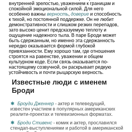
внутренней зрелостью, уважением к границам и
спокойной эмоциональной силой. Для него
особенно важны
верность
,
доверие
и способность
к тихой, но постоянной поддержке. Он не любит
демонстративности и слишком резких перепадов,
зато высоко ценит предсказуемую теплоту и
ощущение надежного тыла. В паре Броди может
быть сдержанным, но именно эта сдержанность
нередко оказывается формой глубокой
привязанности. Ему хорошо там, где отношения
строятся на равенстве, уважении и общем
культурном коде. Если связь оказывается по-
настоящему созвучной, он раскрывает редкую
устойчивость и почти рыцарскую верность.
Известные люди с именем
Броди
Броуди Дженнер
- актер и телеведущий,
известен участием в популярных американских
реалити-проектах и телевизионных форматах.
Броди Стивенс
- комик и актер, прославился
стендап-выступлениями и работой в американской