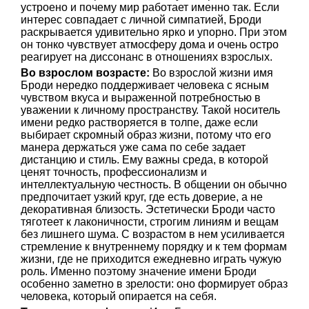
устроено и почему мир работает именно так. Если
интерес совпадает с личной симпатией, Броди
раскрывается удивительно ярко и упорно. При этом
он тонко чувствует атмосферу дома и очень остро
реагирует на диссонанс в отношениях взрослых.
Во взрослом возрасте:
Во взрослой жизни имя
Броди нередко поддерживает человека с ясным
чувством вкуса и выраженной потребностью в
уважении к личному пространству. Такой носитель
имени редко растворяется в толпе, даже если
выбирает скромный образ жизни, потому что его
манера держаться уже сама по себе задает
дистанцию и стиль. Ему важны среда, в которой
ценят точность, профессионализм и
интеллектуальную честность. В общении он обычно
предпочитает узкий круг, где есть доверие, а не
декоративная близость. Эстетически Броди часто
тяготеет к лаконичности, строгим линиям и вещам
без лишнего шума. С возрастом в нем усиливается
стремление к внутреннему порядку и к тем формам
жизни, где не приходится ежедневно играть чужую
роль. Именно поэтому значение имени Броди
особенно заметно в зрелости: оно формирует образ
человека, который опирается на себя.