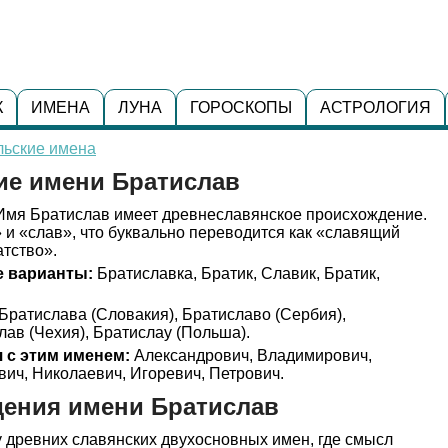
К
ИМЕНА
ЛУНА
ГОРОСКОПЫ
АСТРОЛОГИЯ
льские имена
ие имени Братислав
мя Братислав имеет древнеславянское происхождение.
» и «слав», что буквально переводится как «славящий
тство».
 варианты:
Братиславка, Братик, Славик, Братик,
Братислава (Словакия), Братиславо (Сербия),
лав (Чехия), Братислау (Польша).
 с этим именем:
Александрович, Владимирович,
ич, Николаевич, Игоревич, Петрович.
дения имени Братислав
у древних славянских двухосновных имен, где смысл