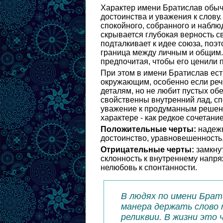
Характер имени Братислав обычн
достоинства и уважения к слову
спокойного, собранного и наблю
скрывается глубокая верность 
подталкивает к идее союза, поэт
граница между личным и общим.
предпочитая, чтобы его ценили п
При этом в имени Братислав ест
окружающим, особенно если речь
деталям, но не любит пустых об
свойственны внутренний лад, с
уважение к продуманным решения
характере - как редкое сочетани
Положительные черты:
надежн
достоинство, уравновешенность, 
Отрицательные черты:
замкнут
склонность к внутреннему напря
нелюбовь к спонтанности.
В людях по имени Брат
манера держать слово 
реликвии. В жизни это