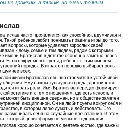
ом не громким, а тихим, но очень точным.
ислав
ратислав часто проявляется как спокойная, вдумчивая и
. Такой ребенок любит понимать правила игры до того,
адает вопросы, которые удивляют взрослых своей
ивязан к дому, семье и тем людям, рядом с которыми
ие имени Братислав в детстве особенно заметно через
ти. Если вокруг много суеты, ребенок с этим именем
утренний порядок. В играх он нередко выбирает роль
кто шумнее всех.
слой жизни Братислав обычно стремится к устойчивой
у общения. Ему важны культурная среда, достоинство
ходится играть роли. Имя Братислав нередко формирует
ской эстетике и к тем отношениям, где есть ясность и
ек может быть внешне сдержан, но в обществе заметен
утренней дисциплиной. Он не любит суеты вокруг себя и
анство, в котором легко думать и действовать. Его
не разменивать себя на случайные впечатления. В этом
ека, который ценит форму не меньше содержания.
тислав хорошо сочетается с деятельностью, где важны