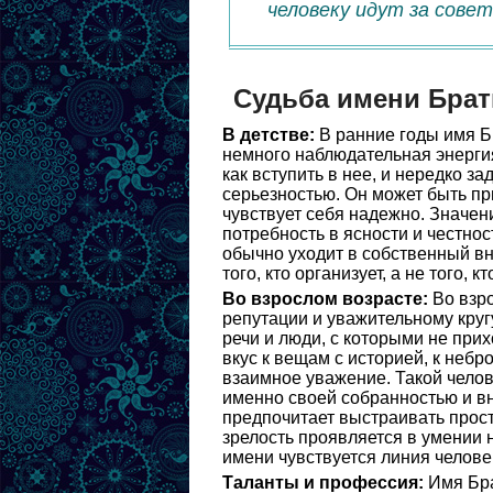
человеку идут за совет
Судьба имени Брат
В детстве:
В ранние годы имя Б
немного наблюдательная энергия
как вступить в нее, и нередко з
серьезностью. Он может быть пр
чувствует себя надежно. Значен
потребность в ясности и честнос
обычно уходит в собственный вн
того, кто организует, а не того, 
Во взрослом возрасте:
Во взро
репутации и уважительному круг
речи и люди, с которыми не при
вкус к вещам с историей, к небро
взаимное уважение. Такой челов
именно своей собранностью и вн
предпочитает выстраивать простр
зрелость проявляется в умении 
имени чувствуется линия челов
Таланты и профессия:
Имя Бра