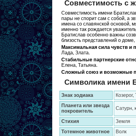
Совместимость с 
Совместимость имени Братислав
пары не спорит сам с собой, а з
имена со славянской основой, м
именно так рождается уважител
Братислав особенно важны созву
близость представлений о доме,
Максимальная сила чувств и 
Лада, Злата.
Стабильные партнерские отн
Елена, Татьяна.
Сложный союз и возможные п
Символика имени 
Знак зодиака
Козерог,
Планета или звезда
Сатурн, 
покровитель
Стихия
Земля
Тотемное животное
Волк