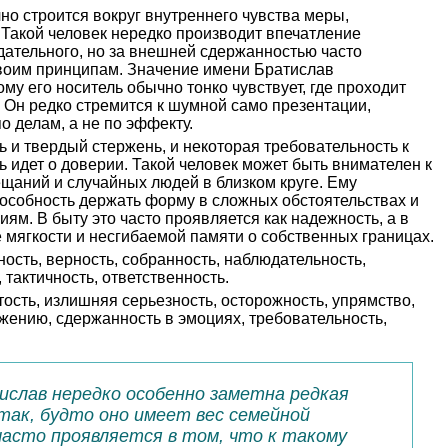
о строится вокруг внутреннего чувства меры,
. Такой человек нередко производит впечатление
дательного, но за внешней сдержанностью часто
своим принципам. Значение имени Братислав
ому его носитель обычно тонко чувствует, где проходит
 Он редко стремится к шумной само презентации,
о делам, а не по эффекту.
ь и твердый стержень, и некоторая требовательность к
 идет о доверии. Такой человек может быть внимателен к
ещаний и случайных людей в близком круге. Ему
пособность держать форму в сложных обстоятельствах и
м. В быту это часто проявляется как надежность, а в
е мягкости и несгибаемой памяти о собственных границах.
ость, верность, собранность, наблюдательность,
тактичность, ответственность.
ость, излишняя серьезность, осторожность, упрямство,
жению, сдержанность в эмоциях, требовательность,
ислав нередко особенно заметна редкая
так, будто оно имеет вес семейной
 часто проявляется в том, что к такому