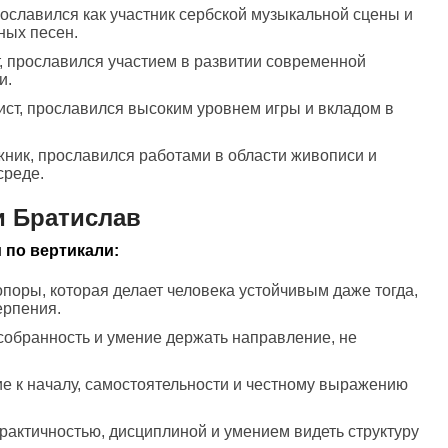
рославился как участник сербской музыкальной сцены и
ных песен.
т, прославился участием в развитии современной
и.
ист, прославился высоким уровнем игры и вкладом в
жник, прославился работами в области живописи и
среде.
и Братислав
 по вертикали:
опоры, которая делает человека устойчивым даже тогда,
ерпения.
 собранность и умение держать направление, не
е к началу, самостоятельности и честному выражению
практичностью, дисциплиной и умением видеть структуру