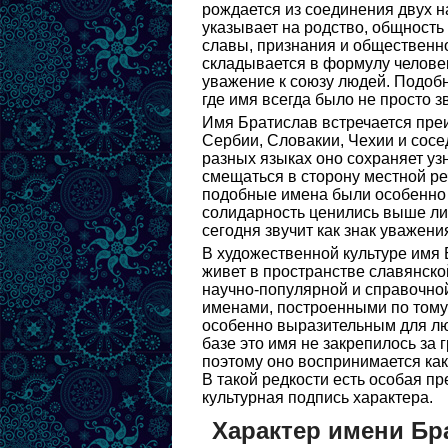
рождается из соединения двух 
указывает на родство, общность 
славы, признания и общественно
складывается в формулу человек
уважение к союзу людей. Подобн
где имя всегда было не просто з
Имя Братислав встречается пре
Сербии, Словакии, Чехии и сосе
разных языках оно сохраняет уз
смещаться в сторону местной р
подобные имена были особенно 
солидарность ценились выше ли
сегодня звучит как знак уважени
В художественной культуре имя 
живет в пространстве славянско
научно-популярной и справочно
именами, построенными по тому 
особенно выразительным для лю
базе это имя не закрепилось за
поэтому оно воспринимается как 
В такой редкости есть особая пр
культурная подпись характера.
Характер имени Бр