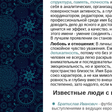
структура
,
память
,
точность
себя в аналитических, организа
поверхностная активность, а гл
координатором, редактором, хр
профессиональной среде имя Бра
доводить дело до ясного и досто
ценится не эффект, а качество, 
этого имени - умение соединять
В лучшем проявлении он станови
Любовь и отношения:
В личных
спокойное чувство уважения. Е
деликатность
, потому что без 
человек не всегда легко раскрыв
внимательным и последовательн
эмоциональность, но и зрелость
пространство близости. Имя Бра
союз характеров, а не как мимо
ровность и глубину вместо внеш
постепенно, зато надолго, если
Известные люди с 
Братислав Иванович
- футбо
выступлениями в ведущих европ