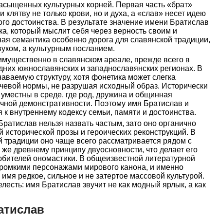
насыщенных культурных корней. Первая часть «брат»
и клятву не только крови, но и духа, а «слав» несет идею
го достоинства. В результате значение имени Братислав
а, который мыслит себя через верность своим и
ая семантика особенно дорога для славянской традиции,
вуком, а культурным посланием.
имущественно в славянском ареале, прежде всего в
дних южнославянских и западнославянских регионах. В
наваемую структуру, хотя фонетика может слегка
ечевой нормы, не разрушая исходный образ. Исторически
уместны в среде, где род, дружина и общинная
чной демонстративности. Поэтому имя Братислав и
я к внутреннему кодексу семьи, памяти и достоинства.
Братислав нельзя назвать частым, зато оно органично
й исторической прозы и героических реконструкций. В
й традиции оно чаще всего рассматривается рядом с
же древнему принципу двуосновности, что делает его
бителей ономастики. В общеизвестной литературной
 громкими персонажами мирового канона, и именно
имя редкое, сильное и не затертое массовой культурой.
елесть: имя Братислав звучит не как модный ярлык, а как
атислав