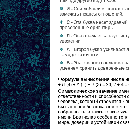
там, где другие видят хаос.
И
- Она добавляет тонкость 
замечать нюансы отношений.
С
- Эта буква несет здравый
проверенные ориентиры.
Л
- Она отвечает за вкус, ин
уважении.
А
- Вторая буква усиливает 
самодостаточным.
В
- Эта энергия соединяет н
умением хранить доверенные 
Формула вычисления числа и
+ Л (4) + А (1) + В (3) = 24, 2 + 4 = 
Символическое значение име
ответственности и способности 
человека, который стремится к 
быть опорой без показной жестко
собранность, а также тонкое чув
имени Братислав особенно теплы
мире, доверии и устойчивой свя