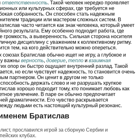
и
ответственность
. Такой человек нередко проявляет
ционных или культурных сферах, где требуется не
убокая собранность. Он способен стать надежным
анителем традиции или мастером сложных систем. В
тислав часто читается как знак человека, который умеет
йного результата. Ему особенно подходит работа, где
не громкость, а выверенность. Сильная сторона носителя
 личную дисциплину с уважением к коллективному ритму.
тся тем, на кого действительно можно опереться.
 союзах Братислав обычно ищет не игру, а глубокое и
му важны
верность
,
доверие
,
тепло
и
взаимная
этих опор он быстро ощущает внутренний разлад. Такой
ается, но если чувствует надежность, то становится очень
ым партнером. Он ценит в другом не только
, способность держать слово и не разрушать хрупкое
тислав хорошо подходит тому, кто понимает любовь как
летное увлечение. В паре он обычно предпочитает
ней драматичности. Его чувство раскрывается
 между людьми есть настоящий культурный резонанс.
именем Братислав
лист, прославился игрой за сборную Сербии и
ейских клубах.