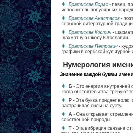
Братислав Борас
- певец, п
исполнитель популярных народ
Братислав Анастасов
- поэ
сербской литературной традици
Братислав Костич
- шахмат
шахматную школу Югославии.
Братислав Петрович
- худо
графики в сербской культурной 
Нумерология имен
Значение каждой буквы имени
Б
- Это энергия внутренней 
когда обстоятельства требуют т
Р
- Эта буква придает волю,
растрачивая силы на суету.
А
- Она открывает стремлени
собственной природы.
Т
- Эта вибрация связана с 