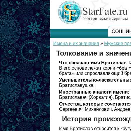
СОННИ
Имена и их значения
»
Мужские по
Толкование и значен
Что означает имя Братислав:
И
В его основе лежат корни «брат
брата» или «прославляющий бра
Уменьшительно-ласкательные
Братиславушка.
Иностранные аналоги имени:
Братиславач (Хорватия), Братис
Отчества, которые сочетаются
Сергеевич, Михайлович, Андреев
История происхож
Имя Братислав относится к круг