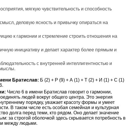
восприятия, мягкую чувствительность и способность
 смысл, деловую ясность и привычку опираться на
туицию к гармонии и стремление строить отношения на
личную инициативу и делает характер более прямым и
аблюдательность с внутренней интеллигентностью и
смыслы.
мени Братислав:
Б (2) + Р (9) + А (1) + Т (2) + И (1) + С (1)
6.
ни:
Число 6 в имени Братислав говорит о гармонии,
соединять людей вокруг общего центра. Это энергия
внутреннему порядку, уважает красоту формы и умеет
сти. В таком числе есть особая семейная и культурная
ство долга перед теми, кто рядом. Оно делает значение
м: за строгой оболочкой здесь скрывается потребность в
зи между людьми.