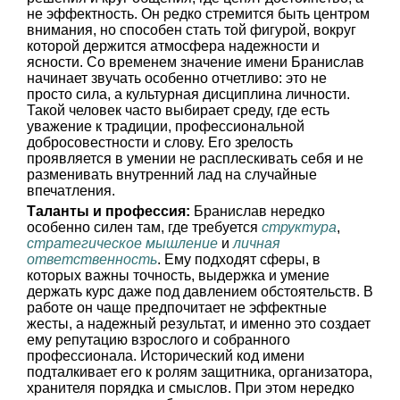
не эффектность. Он редко стремится быть центром
внимания, но способен стать той фигурой, вокруг
которой держится атмосфера надежности и
ясности. Со временем значение имени Бранислав
начинает звучать особенно отчетливо: это не
просто сила, а культурная дисциплина личности.
Такой человек часто выбирает среду, где есть
уважение к традиции, профессиональной
добросовестности и слову. Его зрелость
проявляется в умении не расплескивать себя и не
разменивать внутренний лад на случайные
впечатления.
Таланты и профессия:
Бранислав нередко
особенно силен там, где требуется
структура
,
стратегическое мышление
и
личная
ответственность
. Ему подходят сферы, в
которых важны точность, выдержка и умение
держать курс даже под давлением обстоятельств. В
работе он чаще предпочитает не эффектные
жесты, а надежный результат, и именно это создает
ему репутацию взрослого и собранного
профессионала. Исторический код имени
подталкивает его к ролям защитника, организатора,
хранителя порядка и смыслов. При этом нередко