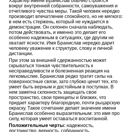
Характер имени Бранислав обычно строится
вокруг внутренней собранности, самоуважения и
отчетливого чувства меры. Такой человек нередко
производит впечатление спокойного, но не мягкого:
в нем есть стержень, который не нуждается в
демонстрации. Он склонен сначала наблюдать,
потом действовать, и именно это делает его
особенно надежным в ситуациях, где другим не
хватает ясности. Имя Бранислав нередко дарит
человеку уважение к структуре, слову и личной
дистанции.
При этом за внешней сдержанностью может
скрываться тонкая чувствительность к
несправедливости и болезненная реакция на
легкомыслие. Бранислав редко тратит силы на
поверхностные связи, зато глубоко ценит тех, кто
умеет быть верным и достойным в поступках. В
нем заметна склонность защищать свое
пространство, свои принципы и близких, что
придает характеру благородную, почти рыцарскую
окраску. Такое сочетание делает значение имени
Бранислав особенно выразительным: это имя про
силу, которая умеет оставаться воспитанной.
Положительные черты:
надежность,
достоинство, верность, собранность,