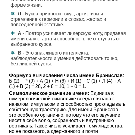
форме жизни.
Л
- Буква привносит вкус, артистизм и
стремление к гармонии в словах, жестах и
повседневной эстетике.
А
- Повтор усиливает лидерскую ноту, придавая
имени силу старта и способность не отступать от
выбранного курса.
В
- Это знак живого интеллекта,
наблюдательности и умения действовать точно,
без лишней суеты.
Формула вычисления числа имени Бранислав:
Б (2) + Р (9) + А (1) + Н (6) + И (1) + С (1) + Л (4) + А
(1) + В (3) = 28, 2 + 8 = 10, 1 + 0 = 1.
Символическое значение имени:
Единица в
нумерологической символике всегда связана с
началом, импульсом и способностью прокладывать
собственную траекторию. Для имени Бранислав
это особенно органично, потому что его звучание
несет в себе волю, собранность и внутреннюю
вертикаль. Такое число усиливает тему лидерства,
но не показного, а сдержанного и почти