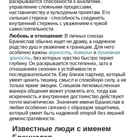
раскрываются способности к аналитике,
управлению сложными процессами,
наставничеству и культурным проектам. Его
сильная сторона - способность соединять
внутренний стержень с уважением к чужой
самостоятельности.
Любовь и отношения:
В личных союзах
Бранислав обычно ищет не драму, а надежное
родство душ и уважение к границам. Для него
особенно важны
верность
,
доверие
и
душевная
зрелость
, без которых чувство быстро теряет
глубину. Он раскрывается постепенно, зато в
отношениях склонен к устойчивости и
последовательности. Ему близок партнер, который
умеет ценить тишину, смысл и спокойную силу, а не
только яркие эмоции. Слишком легкомысленная
манера общения может утомлять его, тогда как
искренность и внутреннее достоинство действуют
почти магнетически. Значение имени Бранислав в
любви особенно связано с образцом защитника,
который умеет быть надежной опорой без лишней
демонстративности.
Известные люди с именем