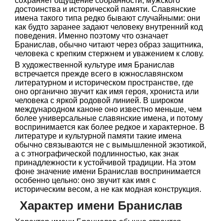
сохраняет ощущение собранности, мужского
достоинства и исторической памяти. Славянские
имена такого типа редко бывают случайными: они
как будто заранее задают человеку внутренний код
поведения. Именно поэтому что означает
Бранислав, обычно читают через образ защитника,
человека с крепким стержнем и уважением к слову.
В художественной культуре имя Бранислав
встречается прежде всего в южнославянском
литературном и историческом пространстве, где
оно органично звучит как имя героя, хрониста или
человека с яркой родовой линией. В широком
международном каноне оно известно меньше, чем
более универсальные славянские имена, и потому
воспринимается как более редкое и характерное. В
литературе и культурной памяти такие имена
обычно связываются не с вымышленной экзотикой,
а с этнографической подлинностью, как знак
принадлежности к устойчивой традиции. На этом
фоне значение имени Бранислав воспринимается
особенно цельно: оно звучит как имя с
историческим весом, а не как модная конструкция.
Характер имени Бранислав