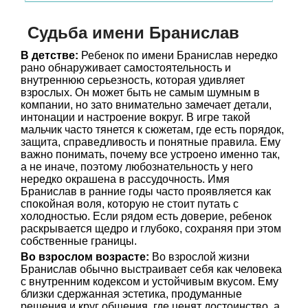
Судьба имени Бранислав
В детстве:
Ребенок по имени Бранислав нередко
рано обнаруживает самостоятельность и
внутреннюю серьезность, которая удивляет
взрослых. Он может быть не самым шумным в
компании, но зато внимательно замечает детали,
интонации и настроение вокруг. В игре такой
мальчик часто тянется к сюжетам, где есть порядок,
защита, справедливость и понятные правила. Ему
важно понимать, почему все устроено именно так,
а не иначе, поэтому любознательность у него
нередко окрашена в рассудочность. Имя
Бранислав в ранние годы часто проявляется как
спокойная воля, которую не стоит путать с
холодностью. Если рядом есть доверие, ребенок
раскрывается щедро и глубоко, сохраняя при этом
собственные границы.
Во взрослом возрасте:
Во взрослой жизни
Бранислав обычно выстраивает себя как человека
с внутренним кодексом и устойчивым вкусом. Ему
близки сдержанная эстетика, продуманные
решения и круг общения, где ценят достоинство, а