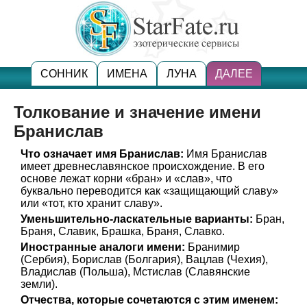
СОННИК
ИМЕНА
ЛУНА
ДАЛЕЕ
Толкование и значение имени
Бранислав
Что означает имя Бранислав:
Имя Бранислав
имеет древнеславянское происхождение. В его
основе лежат корни «бран» и «слав», что
буквально переводится как «защищающий славу»
или «тот, кто хранит славу».
Уменьшительно-ласкательные варианты:
Бран,
Браня, Славик, Брашка, Браня, Славко.
Иностранные аналоги имени:
Бранимир
(Сербия), Борислав (Болгария), Вацлав (Чехия),
Владислав (Польша), Мстислав (Славянские
земли).
Отчества, которые сочетаются с этим именем: